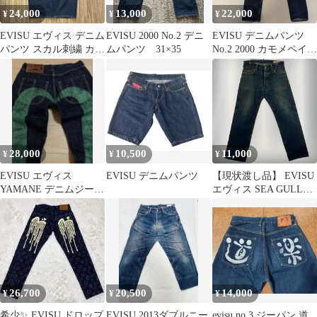
24,000
13,000
22,000
¥
¥
¥
EVISU エヴィス デニム
EVISU 2000 No.2 デニ
EVISU デニムパンツ
パンツ スカル刺繍 カモ
ムパンツ 31×35
No.2 2000 カモメペイン
メ レッド ワイド 平
ト
成
28,000
10,500
11,000
¥
¥
¥
EVISU エヴィス
EVISU デニムパンツ
【現状渡し品】 EVISU
YAMANE デニムジーン
エヴィス SEA GULL
ズ緑大黒 濃紺 セルビッ
SMILE PAINT DENIM
ジW33
PANTS NO.2 カモメ ス
マイル ペイント デニム
パンツ ボトムス ジーン
ズ 【156-260809-sa-03-
tei】
26,700
20,500
14,000
¥
¥
¥
希少✨ EVISU ドロップ
EVISU 2013ダブルニー
evisu no.3 ジーパン 道