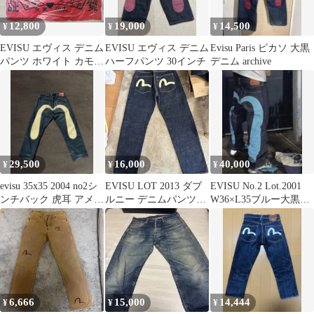
12,800
19,000
14,500
¥
¥
¥
EVISU エヴィス デニム
EVISU エヴィス デニム
Evisu Paris ピカソ 大黒
パンツ ホワイト カモメ
ハーフパンツ 30インチ
デニム archive
ペイント
29,500
16,000
40,000
¥
¥
¥
evisu 35x35 2004 no2シ
EVISU LOT 2013 ダブ
EVISU No.2 Lot.2001
ンチバック 虎耳 アメカ
ルニー デニムパンツ
W36×L35ブルー大黒
ジ古着
30x35
ビッグカモメ
6,666
15,000
14,444
¥
¥
¥