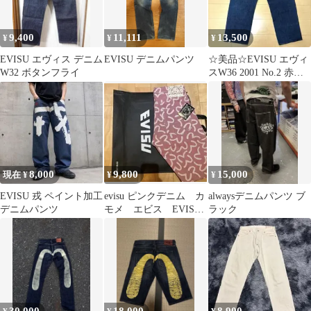
9,400
11,111
13,500
¥
¥
¥
EVISU エヴィス デニム
EVISU デニムパンツ
☆美品☆EVISU エヴィ
W32 ボタンフライ
スW36 2001 No.2 赤耳
カモメ 日本製
8,000
9,800
15,000
現在 ¥
¥
¥
EVISU 戎 ペイント加工
evisu ピンクデニム カ
alwaysデニムパンツ ブ
デニムパンツ
モメ エビス EVISU
ラック
デニムジーンズ