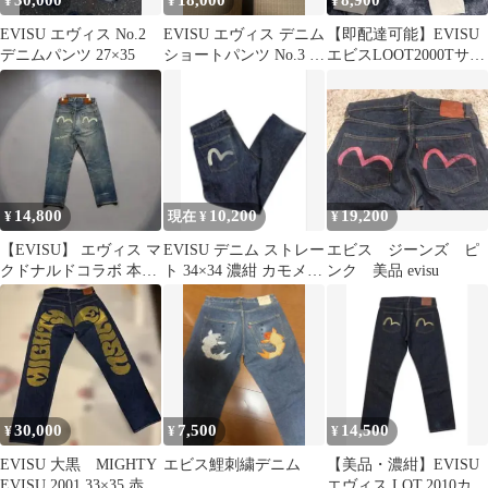
30,000
18,000
8,900
¥
¥
¥
EVISU エヴィス No.2
EVISU エヴィス デニム
【即配達可能】EVISU
デニムパンツ 27×35
ショートパンツ No.3 30
エビスLOOT2000Tサイ
インチ 80cm
ズW32L32ホワイトデニ
ム
14,800
10,200
19,200
¥
現在 ¥
¥
【EVISU】 エヴィス マ
EVISU デニム ストレー
エビス ジーンズ ピ
クドナルドコラボ 本数
ト 34×34 濃紺 カモメ
ンク 美品 evisu
限定デニム 激渋 32×35
00s sw
30,000
7,500
14,500
¥
¥
¥
EVISU 大黒 MIGHTY
エビス鯉刺繍デニム
⁠【美品・濃紺】EVISU
EVISU 2001 33×35 赤
エヴィス LOT.2010カモ