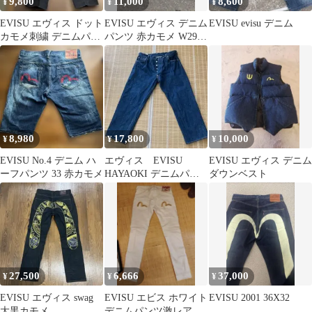
9,800
11,000
8,600
¥
¥
¥
EVISU エヴィス ドット
EVISU エヴィス デニム
EVISU evisu デニム
カモメ刺繍 デニムパン
パンツ 赤カモメ W29
ツ ブラック メンズ
日本製
8,980
17,800
10,000
¥
¥
¥
EVISU No.4 デニム ハ
エヴィス EVISU
EVISU エヴィス デニム
ーフパンツ 33 赤カモメ
HAYAOKI デニムパン
ダウンベスト
ツ ジーンズ サイズ４
27,500
6,666
37,000
¥
¥
¥
EVISU エヴィス swag
EVISU エビス ホワイト
EVISU 2001 36X32
大黒カモメ
デニムパンツ激レア