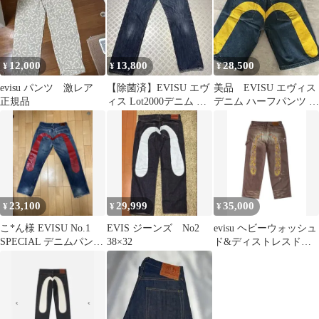
12,000
13,800
28,500
¥
¥
¥
evisu パンツ 激レア
【除菌済】EVISU エヴ
美品 EVISU エヴィス
正規品
ィス Lot2000デニム カ
デニム ハーフパンツ カ
モメ セルビッチ W33
モメ 大黒 2001
23,100
29,999
35,000
¥
¥
¥
こ*ん様 EVISU No.1
EVIS ジーンズ No2
evisu ヘビーウォッシュ
SPECIAL デニムパンツ
38×32
ド&ディストレスド大
赤ペイント 大黒
黒 ジーンズ ファイアパ
ターン