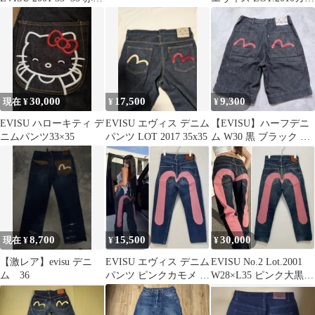
耳 日本製
メ金ペイント 赤耳
30,000
17,500
9,300
現在 ¥
¥
¥
EVISU ハローキティ デ
EVISU エヴィス デニム
【EVISU】ハーフデニ
ニムパンツ33×35
パンツ LOT 2017 35x35
ム W30 黒 ブラック カ
モメ ショートパンツ 赤
8,700
15,500
30,000
現在 ¥
¥
¥
【激レア】evisu デニ
EVISU エヴィス デニム
EVISU No.2 Lot.2001
ム 36
パンツ ピンクカモメ ペ
W28×L35 ピンク大黒
イント
ビッグカモメ