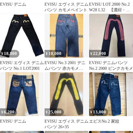
EVISU デニム
EVISU エヴィス デニム
EVISU LOT.2000 No.2
パンツ カモメペイント
W28 L32 【濃紺・白
カモメ・赤耳】
18,800
10,000
22,000
¥
¥
¥
EVISU エヴィス デニム
EVISU No.3 2001 デニ
EVISU デニムパンツ
パンツ No.1 LOT2001
ムパンツ 赤カモメ
No.2 2000 ピンクカモメ
32x35
6,200
25,000
13,000
¥
¥
¥
EVISU デニム
EVISU エヴィス デニム
エビスNo.2 家紋
パンツ 26×35