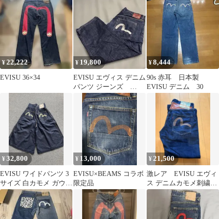
22,222
19,800
8,444
¥
¥
¥
EVISU 36×34
EVISU エヴィス デニム
90s 赤耳 日本製
パンツ ジーンズ
EVISU デニム 30
3XL(4L)
32,800
13,000
21,500
¥
¥
¥
EVISU ワイドパンツ 3
EVISU×BEAMS コラボ
激レア EVISU エヴィ
サイズ 白カモメ ガウチ
限定品
ス デニムカモメ刺繍レ
ョパンツ バギー
ザーポケット シオタ
ニブラザーズ