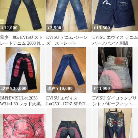
12,000
3,500
13,500
¥
¥
¥
希少 00s EVISU スト
EVISU デニム•ジーン
EVISU エヴィス デニム
レートデニム 2000 No2
ズ ストレート
ハーフパンツ 刺繍
W30 濃紺
30,000
10,000
43,000
現在 ¥
現在 ¥
¥
現行EVISULot.2038
EVISU エヴィス
EVISU ダイコックプリ
W31×L30 レッド大黒ビ
Lot2501 17OZ SPECIAL
ント バギーフィットジ
ッグカモメbaggy
29×35
ーンズ #2000