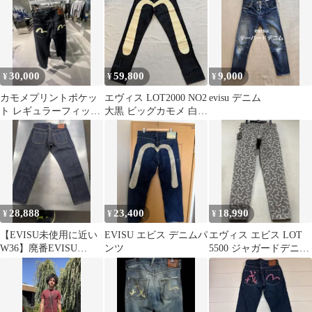
30,000
59,800
9,000
¥
¥
¥
カモメプリントポケッ
エヴィス LOT2000 NO2
evisu デニム
ト レギュラーフィット
大黒 ビッグカモメ 白
ジーンズ
32×35 日本製
28,888
23,400
18,990
¥
¥
¥
【EVISU未使用に近い
EVISU エビス デニムパ
エヴィス エビス LOT
W36】廃番EVISU
ンツ
5500 ジャガードデニム
2000T NO.2 36✕32
パンツ グレー日本製 32