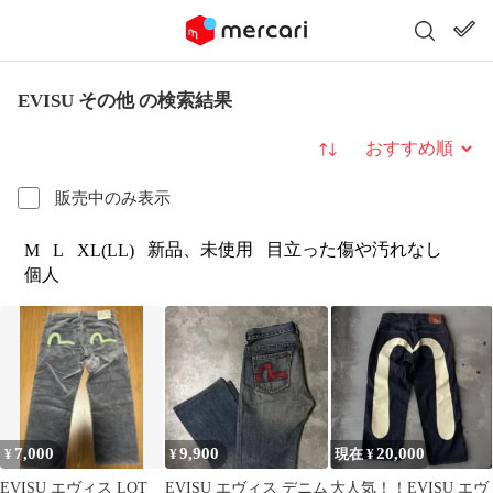
EVISU その他 の検索結果
並び替え
販売中のみ表示
新品、未使用
目立った傷や汚れなし
M
L
XL(LL)
個人
7,000
9,900
20,000
¥
¥
現在 ¥
EVISU エヴィス LOT
EVISU エヴィス デニム
大人気！！EVISU エヴ