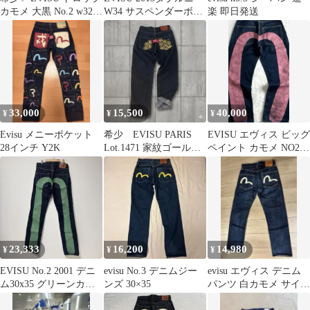
カモメ 大黒 No.2 w32
W34 サスペンダーボタ
楽 即日発送
2000T 抜染花柄
ン付 ミミズペイント
33,000
15,500
40,000
¥
¥
¥
Evisu メニーポケット
希少 EVISU PARIS
EVISU エヴィス ビッグ
28インチ Y2K
Lot.1471 家紋ゴールド
ペイント カモメ NO2
刺繍 デニム W32
2001 ピンク
23,333
16,200
14,980
¥
¥
¥
EVISU No.2 2001 デニ
evisu No.3 デニムジー
evisu エヴィス デニム
ム30x35 グリーンカモ
ンズ 30×35
パンツ 白カモメ サイズ
メ ジーンズ
30×35