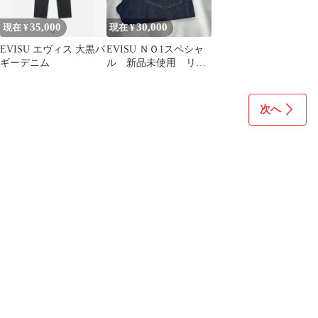
35,000
30,000
現在 ¥
現在 ¥
EVISU エヴィス 大黒バ
EVISU ＮＯ1スペシャ
ギーデニム
ル 新品未使用 リジ
ット デットストック
ヴィンテージ
次へ