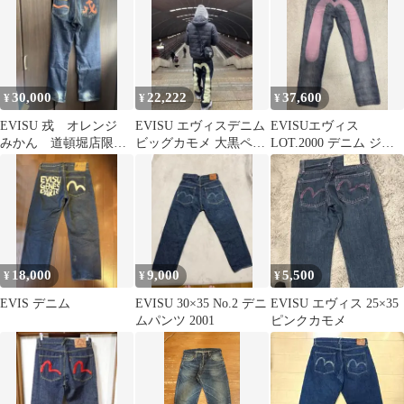
30,000
22,222
37,600
¥
¥
¥
EVISU 戎 オレンジ
EVISU エヴィスデニム
EVISUエヴィス
みかん 道頓堀店限
ビッグカモメ 大黒ペイ
LOT.2000 デニム ジー
定 レア
ント swag 30×35
ンズ 30×34 ピンクカモ
メ
18,000
9,000
5,500
¥
¥
¥
EVIS デニム
EVISU 30×35 No.2 デニ
EVISU エヴィス 25×35
ムパンツ 2001
ピンクカモメ