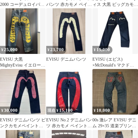
2000 コーデュロイパン
パンツ 赤カモメ ペイン
ィス 大黒 ビッグカモメ
ツ グレー w32 日本
ト サイズ31
デニムパンツ
25,000
23,700
15,000
¥
¥
¥
EVISU 大黒
EVISU デニムパンツ
EVISU (エビス)
MightyEvisu イエロー
×McDonald's マクドナ
30インチ
ルド
30,000
15,100
10,000
¥
現在 ¥
¥
EVISU デニムパンツ ピ
EVISU No.2 デニムパン
00s 激レア EVISU デニ
ンクカモメペイント
ツ 赤カモメ ペイント
ム 29×35 道楽プリン
Lot 2000
アメカジ ストリート
ト 赤道楽 No3