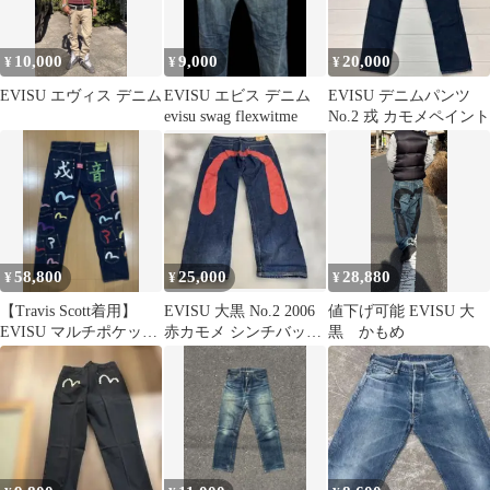
10,000
9,000
20,000
¥
¥
¥
EVISU エヴィス デニム
EVISU エビス デニム
EVISU デニムパンツ
evisu swag flexwitme
No.2 戎 カモメペイント
58,800
25,000
28,880
¥
¥
¥
【Travis Scott着用】
EVISU 大黒 No.2 2006
値下げ可能 EVISU 大
EVISU マルチポケット
赤カモメ シンチバック
黒 かもめ
刺繍 激レア L
デニムパンツ