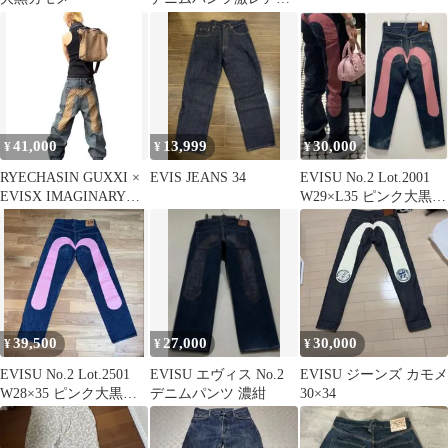
y2k
41,000
13,999
30,000
¥
¥
¥
RYECHASIN GUXXI ×
EVIS JEANS 34
EVISU No.2 Lot.2001
EVISX IMAGINARY
W29×L35 ピンク大黒
DENIM
ビッグカモメ
39,500
27,000
30,000
¥
¥
¥
EVISU No.2 Lot.2501
EVISU エヴィス No.2
EVISU ジーンズ カモメ
W28×35 ピンク大黒
デニムパンツ 濃紺
30×34
ビックカモメ