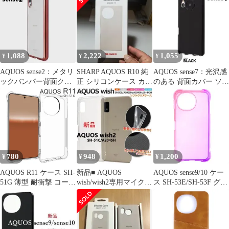
ト ケース 【Color】ブ
ラック・ゴールド
1,088
2,222
1,055
¥
¥
¥
AQUOS sense2：メタリ
SHARP AQUOS R10 純
AQUOS sense7：光沢感
ックバンパー背面クリ
正 シリコンケース カシ
のある 背面カバー ソフ
ア ソフトケース★ピン
ミアホワイト
トケース★ブラック
ク
780
948
1,200
¥
¥
¥
AQUOS R11 ケース SH-
新品■ AQUOS
AQUOS sense9/10 ケー
51G 薄型 耐衝撃 コーナ
wish/wish2専用マイクロ
ス SH-53E/SH-53F グラ
ーガード ソフト ケース
ドット加工ソフトクリ
デーション 耐衝撃 ソフ
アケース
ト ケース 【Color】ピ
ンク・パープル