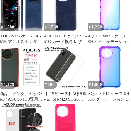
1,580
1,580
1,200
¥
¥
¥
AQUOS R6 ケース SH-
AQUOS R11 ケース SH-
AQUOS wish5 ケース
51B アクオスr6 レザー
51G カード収納 レザー
SH-52F グラデーション
ハード ケース
スマート ケース
耐衝撃 ソフト ケース
【Color】 ネイビー
【Color】ブルー
【Color】パープル・ブ
ルー
1,278
390
1,000
¥
¥
¥
新品「ピンク」AQUOS
【TPUケース】AQUOS
AQUOS R11 ケース SH-
R9 / AQUOS R10専用メ
wish SH-M20 SHG06
51G グラデーション 耐
タリックソフトケース
A104SH アクオスウィ
衝撃 ソフト ケース
ッシュ TPUケース クリ
【Color】パープル・ブ
ア 衝撃吸収 クリアケー
ルー
ス 透明 カバーケース
シリコンケース スマホ