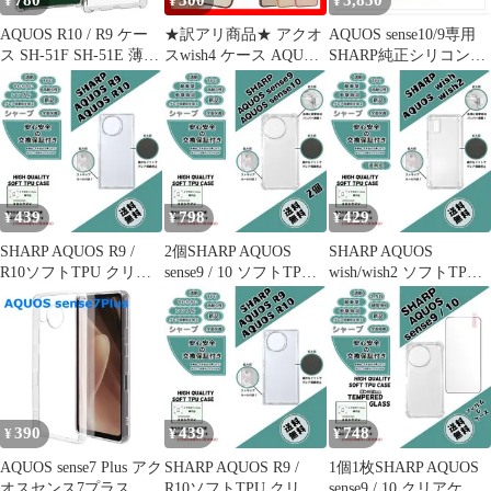
780
500
3,850
¥
¥
¥
AQUOS R10 / R9 ケー
★訳アリ商品★ アクオ
AQUOS sense10/9専用
ス SH-51F SH-51E 薄型
スwish4 ケース AQUOS
SHARP純正シリコンケ
耐衝撃 コーナーガード
wish4 ケース キズ 汚れ
ース
ソフト ケース
TPU エッジカラー クリ
ア 透明 推し活 ケース
耐衝撃 アクオス ウィッ
シュ4 シンプル ケース
スマホケース ソフトケ
ース
439
798
429
¥
¥
¥
SHARP AQUOS R9 /
2個SHARP AQUOS
SHARP AQUOS
R10ソフトTPU クリア
sense9 / 10 ソフトTPU
wish/wish2 ソフトTPU
ケースb
クリアケースd
クリアケース
390
439
748
¥
¥
¥
AQUOS sense7 Plus アク
SHARP AQUOS R9 /
1個1枚SHARP AQUOS
オスセンス7プラス
R10ソフトTPU クリア
sense9 / 10 クリアケー