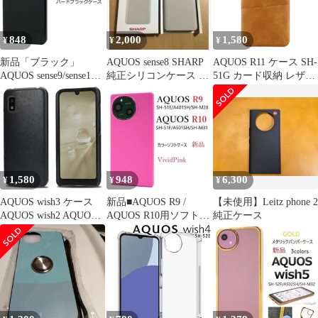
848
2,000
1,580
¥
¥
¥
新品「ブラック」
AQUOS sense8 SHARP
AQUOS R11 ケース SH-
AQUOS sense9/sense10
純正シリコンケース 新
51G カード収納 レザー
用シンプルなハードケ
品未使用
スマート ケース
ース
【Color】キャメル
1,580
948
6,300
¥
¥
¥
AQUOS wish3 ケース
新品■AQUOS R9 /
【未使用】Leitz phone 2
AQUOS wish2 AQUOS
AQUOS R10用ソフトケ
純正ケース
wish SH-53D SH-51C
ース「ビビットピン
SHG06 SH-M20 ウィッ
ク」
シュ3 レザー ハード ケ
ース 【Color】 ブラッ
ク