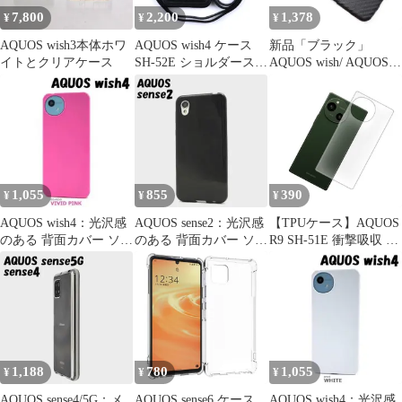
7,800
2,200
1,378
¥
¥
¥
AQUOS wish3本体ホワ
AQUOS wish4 ケース
新品「ブラック」
イトとクリアケース
SH-52E ショルダースト
AQUOS wish/ AQUOS
ラップ レザー 肩掛け
wish2用カーボン柄ケー
ポケット ケース
ス
【Color】ブラック
1,055
855
390
¥
¥
¥
AQUOS wish4：光沢感
AQUOS sense2：光沢感
【TPUケース】AQUOS
のある 背面カバー ソフ
のある 背面カバー ソフ
R9 SH-51E 衝撃吸収 ク
ト ケース★ピンク 桃
トケース★ブラック 黒
リアケース 透明 スマホ
ケース ソフトケース
1,188
780
1,055
¥
¥
¥
AQUOS sense4/5G：メ
AQUOS sense6 ケース
AQUOS wish4：光沢感