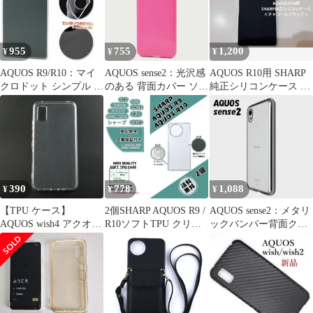
955
755
1,200
¥
¥
¥
AQUOS R9/R10：マイ
AQUOS sense2：光沢感
AQUOS R10用 SHARP
クロドット シンプル 透
のある 背面カバー ソフ
純正シリコンケース ＜
明 ソフトケース★クリ
トケース★ピンク 桃
チャコールブラック＞
ア
390
778
1,088
¥
¥
¥
【TPU ケース】
2個SHARP AQUOS R9 /
AQUOS sense2：メタリ
AQUOS wish4 アクオス
R10ソフトTPU クリア
ックバンパー背面クリ
カバー クリア 衝撃吸収
ケースd
ア ソフトケース★シル
クリアケース 透明
バー