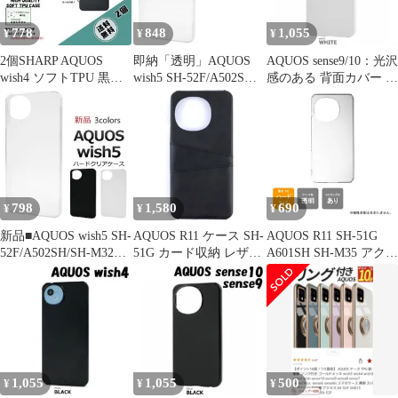
778
848
1,055
¥
¥
¥
2個SHARP AQUOS
即納「透明」AQUOS
AQUOS sense9/10：光沢
wish4 ソフトTPU 黒色
wish5 SH-52F/A502SH
感のある 背面カバー ソ
ケースd
用ハードケース新品
フトケース★ホワイト
798
1,580
690
¥
¥
¥
新品■AQUOS wish5 SH-
AQUOS R11 ケース SH-
AQUOS R11 SH-51G
52F/A502SH/SH-M32専
51G カード収納 レザー
A601SH SH-M35 アクオ
用シンプルなハードカ
スマート ケース
ス R11 SH-51G A601SH
バースマホケース・
【Color】ブラック
ハードケース ハードカ
SHARP aquos wish 5
バー 本体 保護 カバー
SH52F sh-52f sh52f
耐衝撃 スマホケース ス
a502sh sh-m32 moac
マホカバー 透明 クリア
無地ケース 無地カバー
1,055
1,055
500
¥
¥
¥