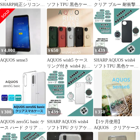
SHARP純正シリコンケ
ソフトTPU 黒色ケース
クリア ブルー 耐衝撃
ース ＜ トレンチベー
a
TPU 新品未使用
ジュ＞
4,000
650
439
¥
¥
¥
AQUOS sense3
AQUOS wish5 ケース
SHARP AQUOS wish4
リング付き wish4 おし
ソフトTPU 黒色ケース
ゃれ SH52F
a
300
439
350
¥
¥
¥
AQUOS zero5G basic ケ
SHARP AQUOS wish4
【1ケ月使用】
ース ハード クリア ポ
ソフトTPU クリアケー
AQUOS クリアケース
リカーボネート製
スb