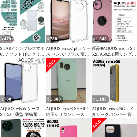
ース
479
780
1,648
¥
¥
¥
SHARP シンプルスマホ
AQUOS sense7 plus ケー
新品■AQUOS wish5 SH-
6 / 7 ソフトTPU クリア
ス センス7プラス 薄型
52F/A502SH用リング付
ケースb
耐衝撃 コーナーガード
メタリック黒
ソフト ケース
780
1,300
1,188
¥
¥
¥
AQUOS wish5 ケース
AQUOS sense8 SHARP
AQUOS sense4/5G：メ
SH-52F 薄型 耐衝撃 コ
純正シリコンケース ペ
タリックバンパー 背面
ーナーガード ソフト ケ
ールグリーン
クリア ケース★ゴール
ース
ド