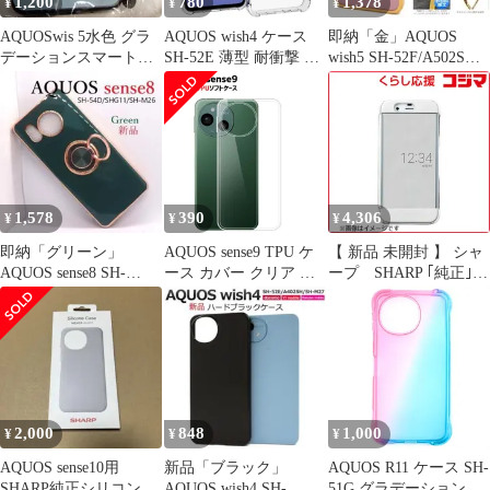
1,200
780
1,378
¥
¥
¥
AQUOSwis 5水色 グラ
AQUOS wish4 ケース
即納「金」AQUOS
デーションスマートフ
SH-52E 薄型 耐衝撃 コ
wish5 SH-52F/A502SH
ォンケース 1点
ーナーガード ソフト ケ
用メタリックケース新
ース
1,578
390
4,306
¥
¥
¥
即納「グリーン」
AQUOS sense9 TPU ケ
【 新品 未開封 】 シャ
AQUOS sense8 SH-
ース カバー クリア 衝
ープ SHARP ｢純正｣
54D/SHG11用メタケー
撃吸収 クリアケース 透
AQUOS R用 Frosted
ス
明 カバーケース シリコ
Cover ホワイト XN-
ンケース スマホケース
K01-W 未使用 送料無料
ソフトケース
2,000
848
1,000
¥
¥
¥
AQUOS sense10用
新品「ブラック」
AQUOS R11 ケース SH-
SHARP純正シリコンケ
AQUOS wish4 SH-
51G グラデーション 耐