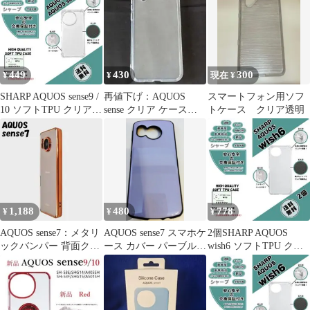
449
430
300
¥
¥
現在 ¥
SHARP AQUOS sense9 /
再値下げ：AQUOS
スマートフォン用ソフ
10 ソフトTPU クリアケ
sense クリア ケース
トケース クリア透明
ースa
（SH-M05 他）【未使
用】
1,188
480
778
¥
¥
¥
AQUOS sense7：メタリ
AQUOS sense7 スマホケ
2個SHARP AQUOS
ックバンパー 背面クリ
ース カバー パーブルグ
wish6 ソフトTPU クリ
ア ケース★ピンク 桃
レー
アケースd