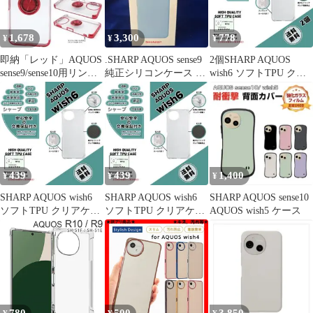
1,678
3,300
778
¥
¥
¥
即納「レッド」AQUOS
.SHARP AQUOS sense9
2個SHARP AQUOS
sense9/sense10用リング
純正シリコンケース ブ
wish6 ソフトTPU クリ
付メタリックケース
ルー
アケースe
439
439
1,400
¥
¥
¥
SHARP AQUOS wish6
SHARP AQUOS wish6
SHARP AQUOS sense10
ソフトTPU クリアケー
ソフトTPU クリアケー
AQUOS wish5 ケース
スa
スb