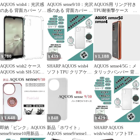
AQUOS wish4：光沢感
AQUOS sense9/10：光沢
AQUOS用 リング付き
のある 背面カバー ソフ
感のある 背面カバー ソ
TPU耐衝撃ケース
ト ケース★ブラック 黒
フトケース★ブラック
AQUOSセンス7
780
439
1,188
¥
¥
¥
AQUOS wish2 ケース
SHARP AQUOS wish4
AQUOS sense4/5G：メ
AQUOS wish SH-51C
ソフトTPU クリアケー
タリックバンパー 背面
SHG06 SH-M20 ウィッ
スa
クリア ケース★ピンク
シュ2 薄型 耐衝撃 コー
ナーガード ソフト ケー
ス
1,648
848
429
¥
¥
¥
即納「ピンク」AQUOS
新品「ホワイト」
SHARP AQUOS
sense9/sense10用新品リ
AQUOS sense9/sense10
wish/wish2 ソフトTPU
ング付メタリケース
用シンプルなハードケ
クリアケースb