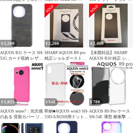
ース＜ライトシルバー
52E/A402SH用ハードケ
衝撃 ソフト ケース
＞
ース
【Color】ピンク・グリ
ーン
1,580
2,200
2,400
¥
¥
¥
AQUOS R11 ケース SH-
SHARP AQUOS R9 pro
【未開封品】SHARP
51G カード収納 レザー
純正ショルダーストラ
AQUOS R10 純正 シリ
スマート ケース
ップケース
コンケース
【Color】グレー
1,055
948
780
¥
¥
¥
AQUOS sense7：光沢感
即納■AQUOS wish3 SH-
AQUOS R9 Pro ケース
のある 背面カバー ソフ
53D/A302SH用ドット加
SH-54E 薄型 耐衝撃 コ
トケース★ピンク
工ソフトケース
ーナーガード ソフト ケ
ース