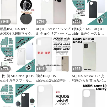
948
799
778
¥
¥
¥
新品■AQUOS R9 /
AQUOS sense7：シンプ
1個1枚 SHARP AQUOS
AQUOS R10用マイクロ
ル 全面クリア ハード
wish4 黒色ケース＆ガ
ドット加工ソフトケー
ケース★クリア 透明
ラスフィルム
ス
778
848
955
¥
¥
¥
1枚1個 SHARP AQUOS
即納■AQUOS
AQUOS sense4/5G：光
wish4 ガラスフィルム
wish/wish2/wish3専用新
沢感のある 背面カバー
とケース
品シンプルなハードケ
ソフトケース★ホワイ
ース
ト