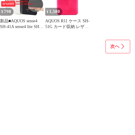
ケース ソフトケース
11%OFF
798
1,580
¥
¥
新品■AQUOS sense4
AQUOS R11 ケース SH-
SH-41A sense4 lite SH-
51G カード収納 レザー
R15 sense4 basic A003SH
スマート ケース
sense5G SH-53A SHG03
【Color】マゼンタ
A004SH専用マイクロド
次へ
ット加工のクリアソフ
トスマホケース・
SH41A SH53A moac