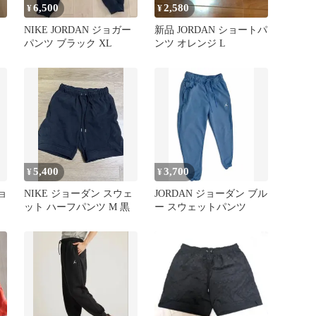
6,500
2,580
¥
¥
NIKE JORDAN ジョガー
新品 JORDAN ショートパ
パンツ ブラック XL
ンツ オレンジ L
5,400
3,700
¥
¥
ョ
NIKE ジョーダン スウェ
JORDAN ジョーダン ブル
ット ハーフパンツ M 黒
ー スウェットパンツ