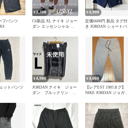
3,300
4,900
¥
¥
 ハーフパンツ
C6新品 XL ナイキ ジョー
定価6600円 新品 タグ付
XS
ダン エッセンシャル シ
き JORDAN ショートパ
ョートパンツ HF9349
ツ ネイビー 日本M
4,900
4,000
¥
¥
スウェットパンツ
JORDAN ナイキ ジョー
【レアEST 1985タグ】
ダン ブルックリン キ
NIKE JORDAN ジョガ
ャットスクラッチ ハー
パンツ グレー L
フパンツ