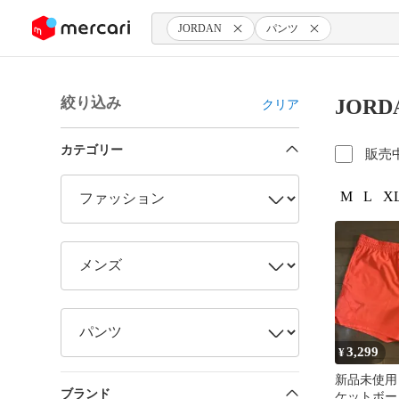
ンツにスキップ
JORDAN
パンツ
絞り込み
JOR
クリア
カテゴリー
販売
M
L
XL
3,299
¥
新品未使用 
ブランド
ケットボー