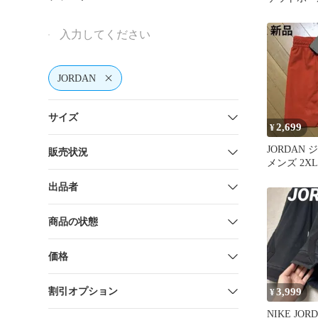
FQ2989-891
JORDAN
サイズ
2,699
¥
JORDAN
販売状況
メンズ 2X
ツ オレン
出品者
商品の状態
価格
割引オプション
3,999
¥
NIKE JO