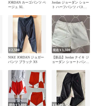
JORDAN カーゴパンツ ベ
Jordan ジョーダン ショー
ージュ XL
ト ハーフパンツ バスケ
ットボールパンツ
2,500
3,300
¥
現在 ¥
ー
NIKE JORDAN ジョガー
【新品】Jordan ナイキ ジ
パンツ ブラック XS
ョーダン ショートパンツ
/ オフホワイト L
3,800
4,500
現在 ¥
¥