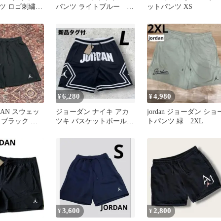
ツ ロゴ刺繍
パンツ ライトブルー
ットパンツ XS
黒 ＸＳ
140
6,280
4,980
¥
¥
RDAN スウェッ
ジョーダン ナイキ アカ
jordan ジョーダン ショ
 ブラック ジ
ツキ バスケットボール
トパンツ 緑 2XL
刺繍ロゴ S
ショートパンツ 新品 L
3,600
2,800
¥
¥