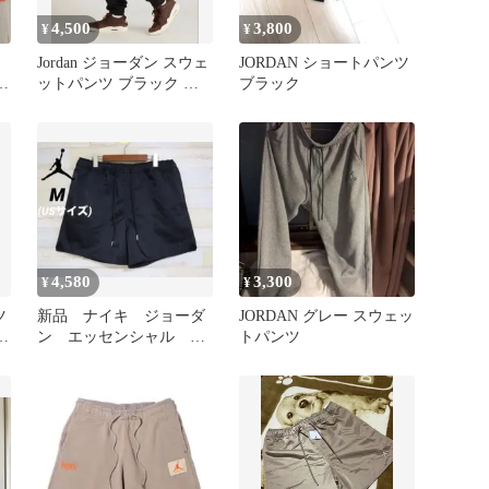
4,500
3,800
¥
¥
Jordan ジョーダン スウェ
JORDAN ショートパンツ
ハ
ットパンツ ブラック メ
ブラック
1
ンズ
4,580
3,300
¥
¥
ツ
新品 ナイキ ジョーダ
JORDAN グレー スウェッ
M
ン エッセンシャル ス
トパンツ
テートメント ウーブン
ショートパンツ