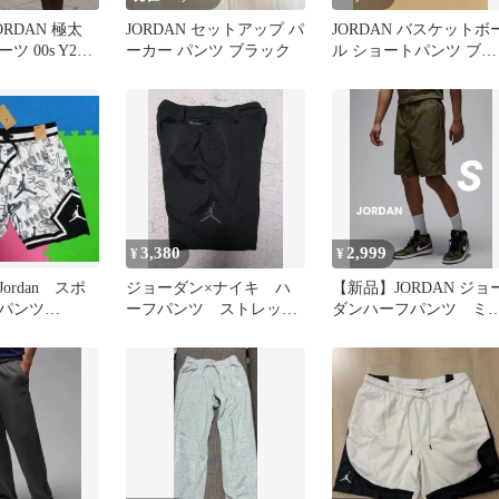
ORDAN 極太
JORDAN セットアップ パ
JORDAN バスケットボ
 00s Y2K
ーカー パンツ ブラック
ル ショートパンツ ブラ
E
ック オレンジ
3,380
2,999
¥
¥
ordan スポ
ジョーダン×ナイキ ハ
【新品】JORDAN ジョ
パンツ
ーフパンツ ストレッ
ダンハーフパンツ ミ
チ 黒
ィアムオリーブ Sサイ
ズ