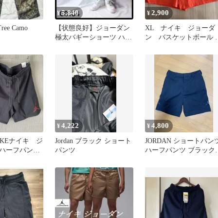
5,840
2,900
¥
¥
Tree Camo
【状態良好】ジョーダン
XL ナイキ ジョーダ
極太バギーショーツ ハー
ン バスケットボール 
フパンツ 丈長め 白青黒
ーフパンツ FQ2989-89
XXL
4,222
4,800
¥
¥
IKEナイキ ジ
Jordan ブラック ショート
JORDAN ショートパン
ハーフパン
パンツ
ハーフパンツ ブラック 
ク Lサイズ
ゴルフ