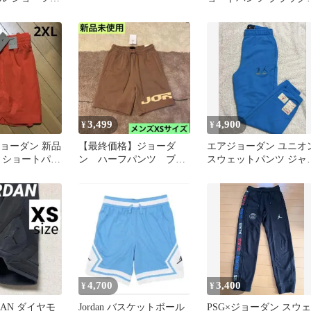
サイズ
3,499
4,900
¥
¥
 ジョーダン 新品
【最終価格】ジョーダ
エアジョーダン ユニオ
L ショートパン
ン ハーフパンツ ブラ
スウェットパンツ ジャ
ジ
ウン メンズ
プマンロゴ エアフライ
水色
4,700
3,400
¥
¥
RDAN ダイヤモ
Jordan バスケットボール
PSG×ジョーダン スウェ