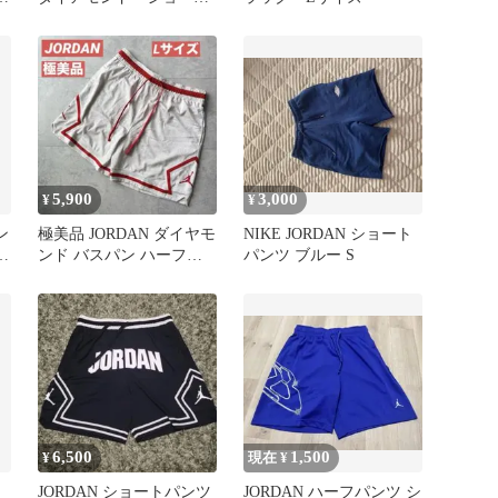
パンツ 黒 L メン
ズ ナイキ
5,900
3,000
¥
¥
ン
極美品 JORDAN ダイヤモ
NIKE JORDAN ショート
ン
ンド バスパン ハーフパ
パンツ ブルー S
ト
ンツ 総柄 ツートーン L
6,500
1,500
¥
現在 ¥
JORDAN ショートパンツ
JORDAN ハーフパンツ シ