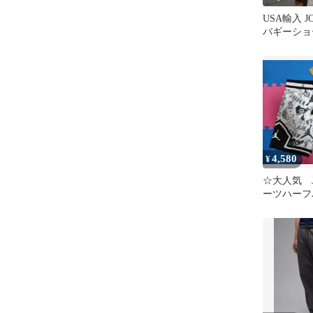
USA輸入 J
バギーショーツ
テック NIK
4,580
¥
☆大人気 J
ーツハーフ
(白/2XL)