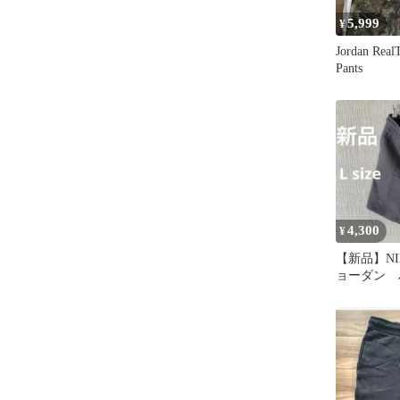
5,999
¥
Jordan Real
Pants
4,300
¥
【新品】N
ョーダン 
ツ ブラッ