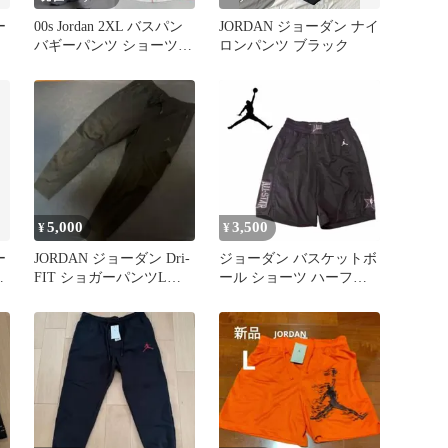
ー
00s Jordan 2XL バスパン
JORDAN ジョーダン ナイ
バギーパンツ ショーツ
ロンパンツ ブラック
ジャージ ワイド
5,000
3,500
¥
¥
ー
JORDAN ジョーダン Dri-
ジョーダン バスケットボ
デ
FIT ショガーパンツLサ
ール ショーツ ハーフパ
イズ
ンツ オールスター公式ラ
イセンス