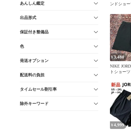
あんしん鑑定
ンドショー
スウェット 
出品形式
保証付き整備品
色
3,480
¥
発送オプション
NIKE JO
トショーツ
配送料の負担
ャンプマン 
タイムセール割引率
除外キーワード
4,999
¥