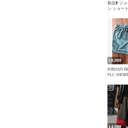
新品❣️ ジ
ン ショー
US/2XL→J
8,000
¥
JORDAN BR
FLC SHOR
4,980
¥