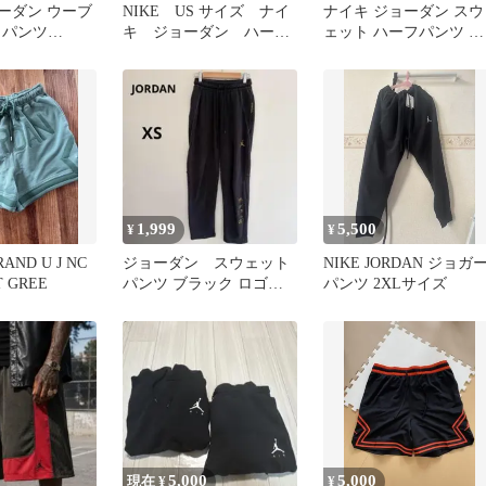
ョーダン ウーブ
NIKE US サイズ ナイ
ナイキ ジョーダン スウ
トパンツ
キ ジョーダン ハーフ
ェット ハーフパンツ シ
P/3XL 黒
パンツ Sサイズ
ョートパンツ
1,999
5,500
¥
¥
AND U J NC
ジョーダン スウェット
NIKE JORDAN ジョガ
T GREE
パンツ ブラック ロゴ刺
パンツ 2XLサイズ
繡 裾プリント 1985
スポーツ
5,000
5,000
現在 ¥
¥