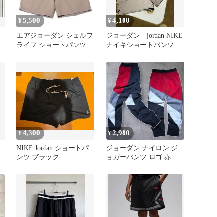
5,500
4,100
¥
¥
エアジョーダン シェルフ
ジョーダン jordan NIKE
ン
ライフ ショートパンツ
ナイキショートパンツア
エニグマストーントータ
ウトドアスポーツウェア
ルオレンジ
4,300
2,980
¥
¥
NIKE Jordan ショートパ
ジョーダン ナイロン ジ
ー
ンツ ブラック
ョガーパンツ ロゴ 赤 黒
白 ナイキ JORDAN