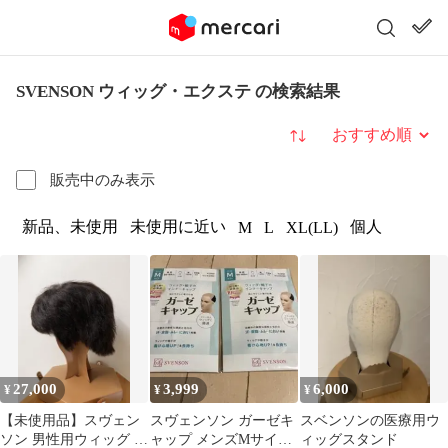
SVENSON ウィッグ・エクステ の検索結果
並び替え
販売中のみ表示
新品、未使用
未使用に近い
個人
M
L
XL(LL)
27,000
3,999
6,000
¥
¥
¥
【未使用品】スヴェン
スヴェンソン ガーゼキ
スベンソンの医療用ウ
ソン 男性用ウィッグ 専
ャップ メンズMサイズ
ィッグスタンド