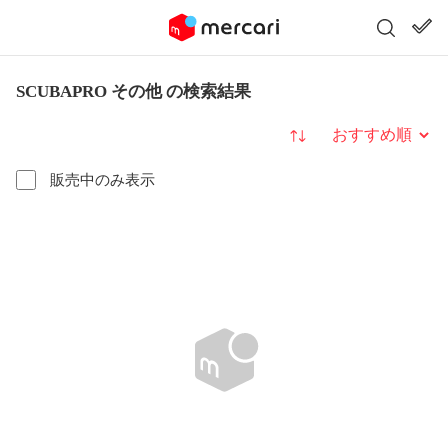
SCUBAPRO その他 の検索結果
並び替え
販売中のみ表示