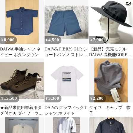
ツ ネイビー DE-
式 DQ-8021
FISHING CLUB スウェ
7906
ット M 美品
8,000
4,500
7,900
¥
¥
¥
DAIWA 半袖シャツ ネ
DAIWA PIER39 GLR シ
【新品】完売モデル
イビー ボタンダウン
ョートパンツ ストレッ
DAIWA 高機能GORE-
チショーツ M
TEX INFINIUM HAT
15,500
3,300
2,200
¥
¥
¥
★新品未使用未着用タ
DAIWA グラフィックT
ダイワ キャップ 帽
グ付き★ ダイワ ウェ
シャツ ホワイト
子
ーディングシューズ
フェルトスパイク