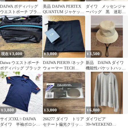
DAIWA ボディバッグ
美品 DAIWA PERTEX
ダイワ メッセンジャ
ウエストポーチ ブラッ
QUANTUM ジャケット
ーバッグ 黒 迷彩
ク イエロー
ブラック L
DAIWA フィッシングバ
ッグ 斜めがけ
3,000
3,800
3,500
現在 ¥
¥
¥
Daiwa ウエストポーチ
DAIWA PIER39 /ネック
新品 DAIWA ダイワ
ボディバッグ ブラック
ウォーマー TECH
機能性バケットハッ
FLEX
ト ベージュ×シルバー
3,800
3,000
6,800
¥
¥
¥
サイズ3XL✨DAIWA
266277 ダイワ トリア
ダイワピア
ダイワ 半袖ポロシャ
セテート偏光クリップ
39×WEEKEND