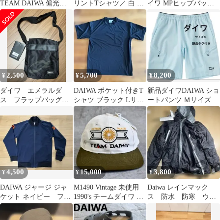
TEAM DAIWA 偏光サ
リントTシャツ／ 白 コ
イワ MPヒップバッグ
ングラス と防水ポー
ットン 半袖 レディース
ボディバッグ ウエスト
チ セット
ヴィンテージ
ポーチ
2,500
5,700
8,200
¥
¥
¥
ダイワ エメラルダ
DAIWA ポケット付きT
新品ダイワDAIWA ショ
ス フラップバッグ
シャツ ブラック Lサイ
ートパンツ Ｍサイズ
（B）BK 新品未使用品
ズ
4,500
15,000
3,800
¥
¥
¥
DAIWA ジャージ ジャ
M1490 Vintage 未使用
Daiwa レインマック
ケット ネイビー フィ
1990's チームダイワ キ
ス 防水 防寒 ウエ
ッシング 釣りファッ
ャップ
ア GW-3612 M
ション