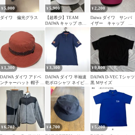
5,000
5,900
2,200
¥
¥
¥
ダイワ 偏光グラス
【超希少】TEAM
Daiwa ダイワ サンバ
DAIWA キャップ ホワ
イザー キャップ 帽
イト
子 釣り アウトドア
1,300
3,300
9,800
¥
¥
¥
DAIWA ダイワ アドベ
DAIWA ダイワ 半袖速
DAIWA D-VEC Tシャツ
ンチャーハット 帽子 ハ
乾ポロシャツ ネイビー
黒 Mサイズ
ット 56cm 58cm
Lサイズ DE-7906
6,702
4,700
5,200
¥
¥
¥