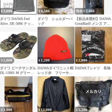
3,000
4,500
3,400
¥
¥
現在 ¥
ダイワ DAIWA Feel
ダイワ ショルダーバ
【新品未開封】DAIWA
Alive. DE-5006 テック
ッグ
GreatBanff メンズ アウ
ポロシャツ L
トドアパンツ
2,000
1,200
2,880
¥
¥
¥
ダイワ ビーチサンダル
DAIWAダイワニット帽
DAIWA Tシャツ 長袖
DL-13001 M グリーン
レッド赤 フリーサイ
カモ
ズ釣り
3,000
12,000
5,200
¥
¥
¥