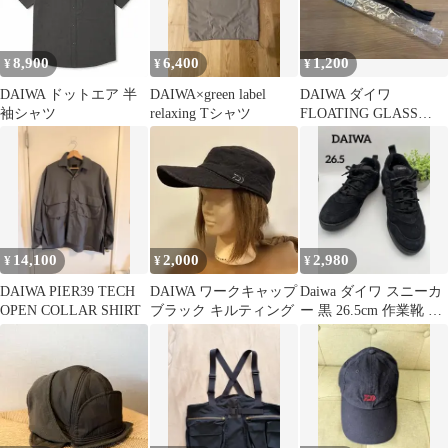
8,900
6,400
1,200
¥
¥
¥
DAIWA ドットエア 半
DAIWA×green label
DAIWA ダイワ
袖シャツ
relaxing Tシャツ
FLOATING GLASS
STRAP
14,100
2,000
2,980
¥
¥
¥
DAIWA PIER39 TECH
DAIWA ワークキャップ
Daiwa ダイワ スニーカ
OPEN COLLAR SHIRT
ブラック キルティング
ー 黒 26.5cm 作業靴 ア
ウトドア