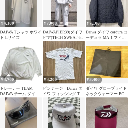
4,100
7,000
7,100
¥
¥
¥
DAIWA Tシャツ ホワイ
DAIWAPIER39(ダイワ
Daiwa ダイワ cordura コ
ト Lサイズ
ピア)TECH SWEAT 6P
ーデュラ MA-1 フィッ
PANTS
シングジャケット
3,700
3,200
3,400
¥
¥
¥
トレーナー TEAM
ビンテージ Daiwa ダ
ダイワ グローブライド
DAIWA チーム ダイワ
イワ フィッシング Tシ
ネックウォーマー BC-
ライトベージュ LL 古
ャツ ホワイト シング
56023W
着
ル 平成