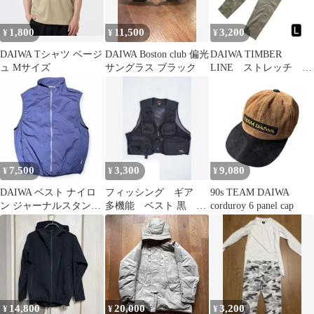
1,800
11,500
3,200
¥
¥
¥
DAIWA Tシャツ ベージ
DAIWA Boston club 偏光
DAIWA TIMBER
ュ Mサイズ
サングラス ブラック
LINE ストレッチ チ
ノパンツ ベージュ
Lサイズ
7,500
3,300
9,080
¥
¥
¥
DAIWA ベスト ナイロ
フィッシング ギア
90s TEAM DAIWA
ン ジャーナルスタンダ
多機能 ベスト 黒 ワ
corduroy 6 panel cap
ード別注
ーク 多ポケット テ
ック ブラック
14,800
20,000
3,200
¥
¥
¥