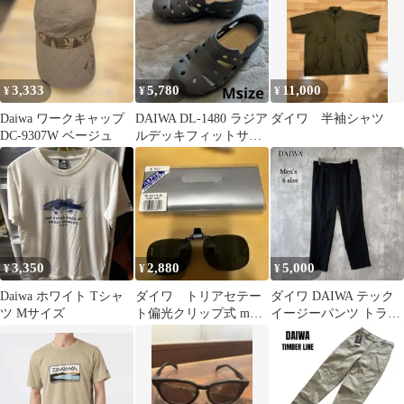
3,333
5,780
11,000
¥
¥
¥
Daiwa ワークキャップ
DAIWA DL-1480 ラジア
ダイワ 半袖シャツ
DC-9307W ベージュ
ルデッキフィットサン
ダル DAIWA
3,350
2,880
5,000
¥
¥
¥
Daiwa ホワイト Tシャ
ダイワ トリアセテー
ダイワ DAIWA テック
ツ Mサイズ
ト偏光クリップ式 mサ
イージーパンツ トラウ
イズ
ザーパンツ ブラック サ
イズ4