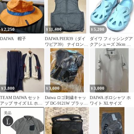
2,250
11,400
5,200
¥
¥
¥
DAIWA 帽子
DAIWA PIER39（ダイ
ダイワ フィッシングア
ワピア39） ナイロンベ
クアシューズ 26cm ア
スト
クアブルーグレー DL-
1484
3,800
3,000
3,000
¥
¥
¥
TEAM DAIWA セット
Daiwa ロゴ刺繍キャッ
DAIWA ポロシャツ ホ
アップ サイズ LL ホワ
プ DC-9121W ブラック
ワイト XLサイズ
イト ネイビー 裏メッシ
カモ
ュ