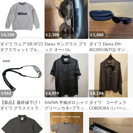
6,500
2,300
5,000
¥
¥
¥
ダイワ ウェア DE-8723
Daiwa サングラス ブラ
ダイワ Daiwa DN-
タフスウェットプルオ
ック オーバル
4022H/GR(TQ) サング
ーバー XL
ラス
944
4,999
8,100
¥
¥
¥
【新品】最終値下げ！
DAIWA 半袖ポロシャツ
ダイワ コーデュラ
ダイワ グラスストラッ
グリーンカモ×ブラック
CORDURA リバーシブ
プ（B）カモフラ
2XL DE-7906
ルコーチジャケット
DJ-8324