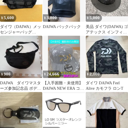
5,600
3,800
5,000
¥
¥
¥
ダイワ（DAIWA）メッ
DAIWA バックパック
美品 ダイワ(DAIWA) ゴ
センジャーバッグ
アテックス インフィニ
（D）
アム™ アジャスタブル
ハット
900
24,666
2,100
¥
¥
¥
DAIWA ダイワマスタ
【入手困難・未使用】
ダイワ DAIWA Feel
ーズ参加記念品 ボディ
DAIWA NEW ERA コラ
Alive カモフラ ロンT
バッグ ウエストポーチ
ボキャップ DC-5107N
ブラック