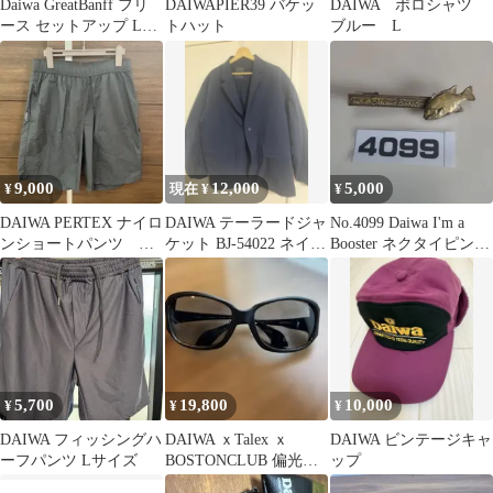
Daiwa GreatBanff フリ
DAIWAPIER39 バケッ
DAIWA ポロシャツ
ース セットアップ LL
トハット
ブルー L
アウトドア
9,000
12,000
5,000
¥
現在 ¥
¥
DAIWA PERTEX ナイロ
DAIWA テーラードジャ
No.4099 Daiwa I'm a
ンショートパンツ グ
ケット BJ-54022 ネイビ
Booster ネクタイピン
レー
ー
魚モチーフ
5,700
19,800
10,000
¥
¥
¥
DAIWA フィッシングハ
DAIWA ｘTalex ｘ
DAIWA ビンテージキャ
ーフパンツ Lサイズ
BOSTONCLUB 偏光サ
ップ
ングラス