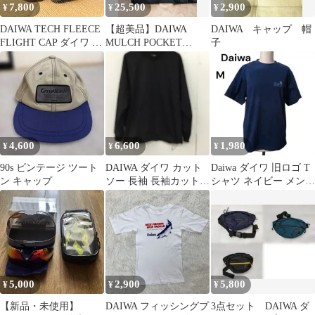
7,800
25,500
2,900
¥
¥
¥
DAIWA TECH FLEECE
【超美品】DAIWA
DAIWA キャップ 帽
FLIGHT CAP ダイワ キ
MULCH POCKET
子
ャップ
MESH TOOL VEST
4,600
6,600
1,980
¥
¥
¥
90s ビンテージ ツート
DAIWA ダイワ カット
Daiwa ダイワ 旧ロゴ T
ン キャップ
ソー 長袖 長袖カットソ
シャツ ネイビー メンズ
ー 無地カットソー クル
M 半袖 釣り
ーネック
5,000
2,900
5,800
¥
¥
¥
【新品・未使用】
DAIWA フィッシングプ
3点セット DAIWA ダ