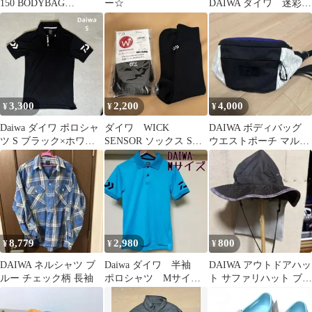
150 BODYBAG
ー☆
DAIWA ダイワ 迷彩
CORDURA
柄 ポケットTシャツ
XLサイズ
3,300
2,200
4,000
¥
¥
¥
Daiwa ダイワ ポロシャ
ダイワ WICK
DAIWA ボディバッグ
ツ S ブラック×ホワイ
SENSOR ソックス Sサ
ウエストポーチ マルチ
ト
イズ ブラック
カラー
8,779
2,980
800
¥
¥
¥
DAIWA ネルシャツ ブ
Daiwa ダイワ 半袖
DAIWA アウトドアハッ
ルー チェック柄 長袖
ポロシャツ Mサイ
ト サファリハット ブラ
ズ メンズ 釣り ア
ック
ウトドア