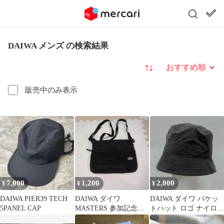
DAIWA メンズ の検索結果
並び替え
販売中のみ表示
7,000
1,200
2,000
¥
¥
¥
DAIWA PIER39 TECH
DAIWA ダイワ
DAIWA ダイワ バケッ
5PANEL CAP
MASTERS 参加記念品
トハット ロゴ ナイロン
サコッシュ
黒