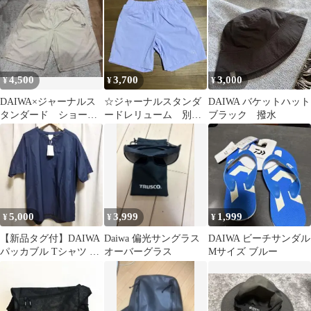
4,500
3,700
3,000
¥
¥
¥
DAIWA×ジャーナルス
☆ジャーナルスタンダ
DAIWA バケットハット
タンダード ショート
ードレリューム 別
ブラック 撥水
パンツ アイボリー M
注 DAIWA ダイワ ボ
ードショーツ☆
5,000
3,999
1,999
¥
¥
¥
【新品タグ付】DAIWA
Daiwa 偏光サングラス
DAIWA ビーチサンダル
パッカブル Tシャツ ネ
オーバーグラス
Mサイズ ブルー
イビー Mサイズ