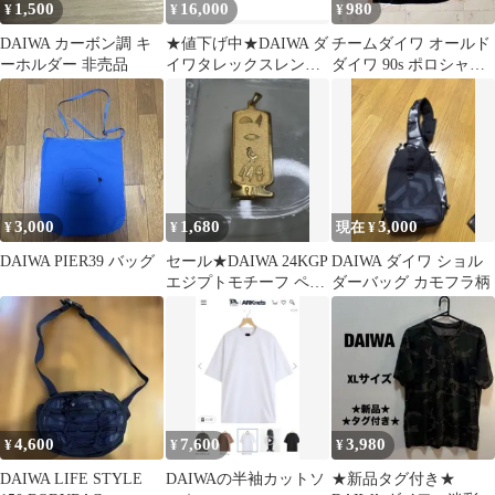
1,500
16,000
980
¥
¥
¥
DAIWA カーボン調 キ
★値下げ中★DAIWA ダ
チームダイワ オールド
ーホルダー 非売品
イワタレックスレンズ
ダイワ 90s ポロシャツ
TLX 017 LO SM
マルチカラー 綿コット
ン
3,000
1,680
3,000
¥
¥
現在 ¥
DAIWA PIER39 バッグ
セール★DAIWA 24KGP
DAIWA ダイワ ショル
エジプトモチーフ ペン
ダーバッグ カモフラ柄
ダントトップ
4,600
7,600
3,980
¥
¥
¥
DAIWA LIFE STYLE
DAIWAの半袖カットソ
★新品タグ付き★