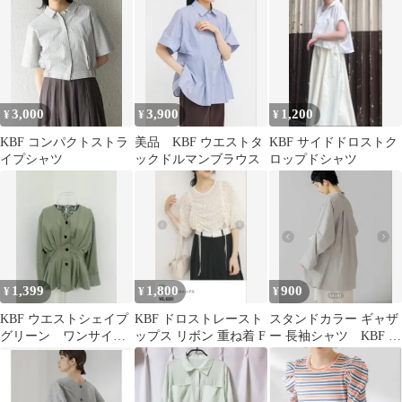
ズ
3,000
3,900
1,200
¥
¥
¥
KBF コンパクトストラ
美品 KBF ウエストタ
KBF サイドドロストク
イプシャツ
ックドルマンブラウス
ロップドシャツ
1,399
1,800
900
¥
¥
¥
KBF ウエストシェイプ
KBF ドロストレースト
スタンドカラー ギャザ
グリーン ワンサイ
ップス リボン 重ね着 F
ー 長袖シャツ KBF グ
ズ ポリエステル
レー オーバーサイズ
シャツ