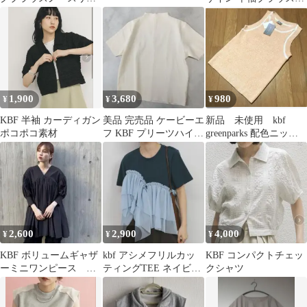
ブ ブラウス フリーサイ
（試着のみ）
ズ 白
1,900
3,680
980
¥
¥
¥
KBF 半袖 カーディガン
美品 完売品 ケービーエ
新品 未使用 kbf
ポコポコ素材
フ KBF プリーツハイネ
greenparks 配色ニット
ックトップス シアー オ
タンク オレンジ
フ
2,600
2,900
4,000
¥
¥
¥
KBF ボリュームギャザ
kbf アシメフリルカッ
KBF コンパクトチェッ
ーミニワンピース チ
ティングTEE ネイビ
クシャツ
ュニック ブラック
ー ブルー