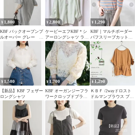
1,800
2,800
1,290
¥
¥
¥
KBF バックオープンプ
ケービーエフKBF＊シ
KBF｜マルチボーダー
ルオーバー グレー ア
アーロングシャツ ライ
パフスリーブカットソ
ーバンリサーチ 体型
トグリーン 新品
ー
カバー
1,580
1,700
1,290
¥
¥
¥
【新品】KBF フェザー
KBF オーガンジーフラ
ＫＢＦ /2wayドロスト
ロングシャツ
ワークロップドブラウ
ドルマンブラウス プル
ス
オーバー ワンサイズ