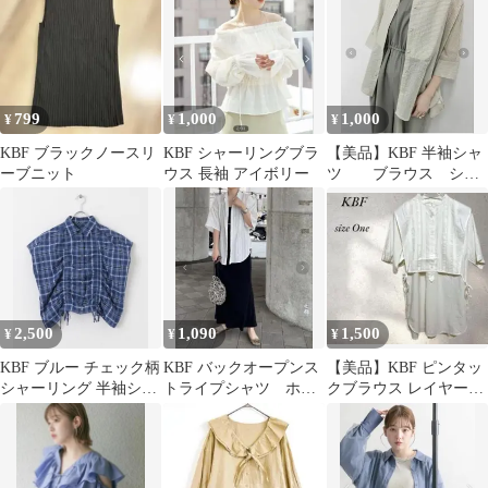
XL
ュ
799
1,000
1,000
¥
¥
¥
KBF ブラックノースリ
KBF シャーリングブラ
【美品】KBF 半袖シャ
ーブニット
ウス 長袖 アイボリー
ツ ブラウス シン
プルシャツ カジュア
ルコーデ
2,500
1,090
1,500
¥
¥
¥
KBF ブルー チェック柄
KBF バックオープンス
【美品】KBF ピンタッ
シャーリング 半袖シャ
トライプシャツ ホワ
クブラウス レイヤード
ツ
イト
シャツ 半袖 白 クルー
ネック