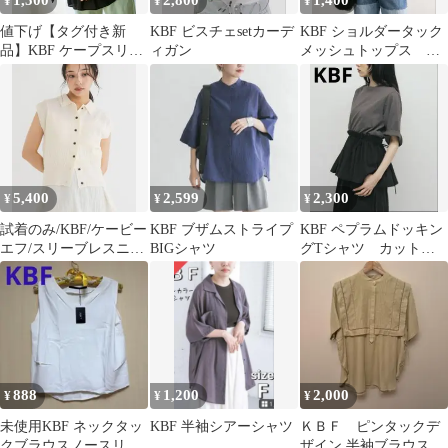
1,500
2,800
1,400
¥
¥
¥
値下げ【タグ付き新
KBF ビスチェsetカーデ
KBF ショルダータック
品】KBF ケープスリー
ィガン
メッシュトップス ピ
ブチュニック
ンクベージュ系
5,400
2,599
2,300
¥
¥
¥
試着のみ/KBF/ケービー
KBF ブザムストライプ
KBF ペプラムドッキン
エフ/スリーブレスニッ
BIGシャツ
グTシャツ カットソ
トシャツ/アイボリー
ー汗ジミ防止 FREEサ
イズ
888
1,200
2,000
¥
¥
¥
未使用KBF ネックタッ
KBF 半袖シアーシャツ
ＫＢＦ ピンタックデ
クブラウスノースリー
ザイン 半袖ブラウス