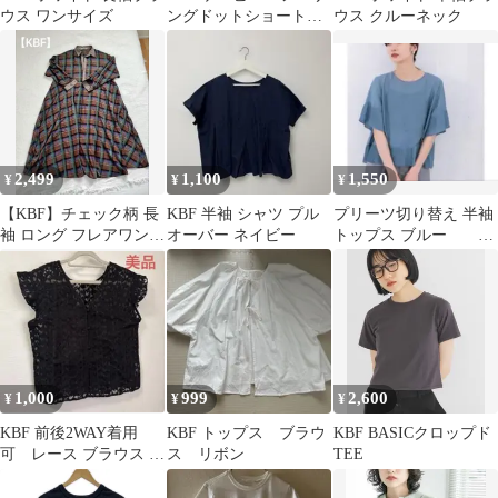
ウス ワンサイズ
ングドットショートシ
ウス クルーネック
ャツ シアーシャツ
2,499
1,100
1,550
¥
¥
¥
【KBF】チェック柄 長
KBF 半袖 シャツ プル
プリーツ切り替え 半袖
袖 ロング フレアワンピ
オーバー ネイビー
トップス ブルー
ース
kbf
1,000
999
2,600
¥
¥
¥
KBF 前後2WAY着用
KBF トップス ブラウ
KBF BASICクロップド
可 レース ブラウス V
ス リボン
TEE
ネック 刺繍レース