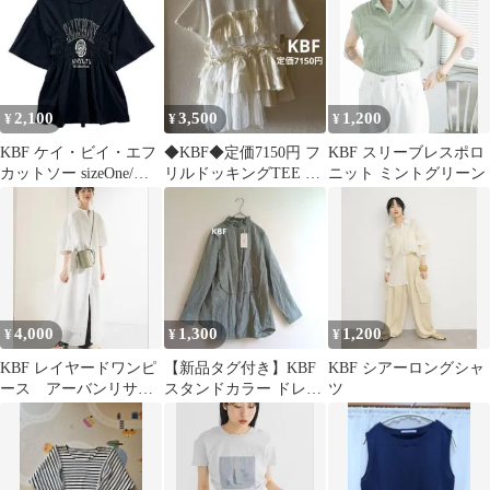
2,100
3,500
1,200
¥
¥
¥
KBF ケイ・ビイ・エフ
◆KBF◆定価7150円 フ
KBF スリーブレスポロ
カットソー sizeOne/ブ
リルドッキングTEE ホ
ニット ミントグリーン
ラック
ワイト
4,000
1,300
1,200
¥
¥
¥
KBF レイヤードワンピ
【新品タグ付き】KBF
KBF シアーロングシャ
ース アーバンリサー
スタンドカラー ドレス
ツ
チ
シャツ フリルネック F
サイズ