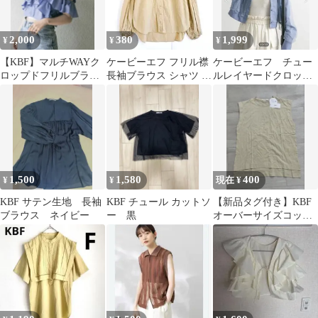
2,000
380
1,999
¥
¥
¥
【KBF】マルチWAYク
ケービーエフ フリル襟
ケービーエフ チュー
ロップドフリルブラウ
長袖ブラウス シャツ コ
ルレイヤードクロップ
ス
ットン ベージュ ビッグ
ドシャツ
カラー
1,500
1,580
400
¥
¥
現在 ¥
KBF サテン生地 長袖
KBF チュール カットソ
【新品タグ付き】KBF
ブラウス ネイビー
ー 黒
オーバーサイズコット
ンタンク ベージュ