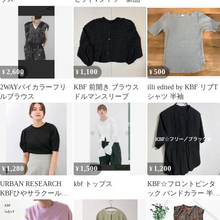
2,600
1,100
500
¥
¥
¥
2WAYバイカラーフリ
KBF 前開き ブラウス
illi edited by KBF リブT
ルブラウス
ドルマンスリーブ
シャツ 半袖
1,280
1,500
1,200
¥
¥
¥
URBAN RESEARCH
kbf トップス
KBF☆フロントピンタ
KBFひやサラクールタ
ック バンドカラー 半袖
ック スリーブカットソ
ブラウス ／ブラック/
ー 黒
Ｆサイズ