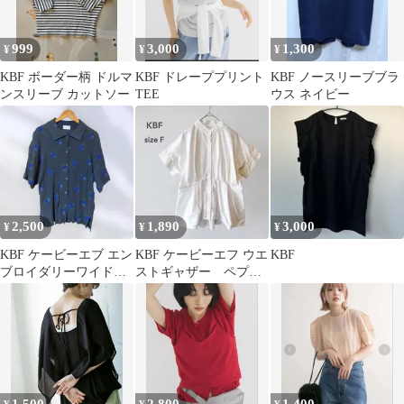
999
3,000
1,300
¥
¥
¥
KBF ボーダー柄 ドルマ
KBF ドレーププリント
KBF ノースリーブブラ
ンスリーブ カットソー
TEE
ウス ネイビー
2,500
1,890
3,000
¥
¥
¥
KBF ケービーエブ エン
KBF ケービーエフ ウエ
KBF
ブロイダリーワイドカ
ストギャザー ペプラ
ラーシャツ
ムブラウス 白 バンドカ
ラー