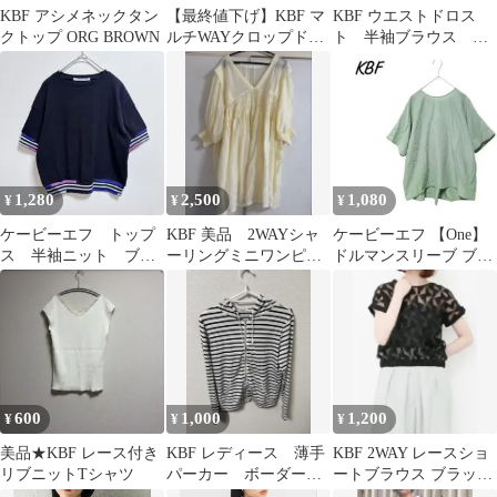
KBF アシメネックタン
【最終値下げ】KBF マ
KBF ウエストドロス
クトップ ORG BROWN
ルチWAYクロップドフ
ト 半袖ブラウス ミ
リルブラウス
ントグリーン
1,280
2,500
1,080
¥
¥
¥
ケービーエフ トップ
KBF 美品 2WAYシャ
ケービーエフ 【One】
ス 半袖ニット ブラ
ーリングミニワンピー
ドルマンスリーブ ブラ
ック マルチカラーライ
ス アイボリー ホワ
ウス トップス ゆったり
ン ショート丈
イト
春夏
600
1,000
1,200
¥
¥
¥
美品★KBF レース付き
KBF レディース 薄手
KBF 2WAY レースショ
リブニットTシャツ
パーカー ボーダー
ートブラウス ブラック
ホワイト フリーサイ
FREE