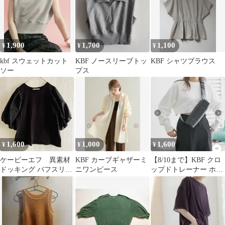
1,900
1,700
1,100
¥
¥
¥
kbf スウェットカット
KBF ノースリーブトッ
KBF シャツブラウス
ソー
プス
1,600
1,000
1,600
¥
¥
¥
ケービーエフ 異素材
KBF カーブギャザーミ
【8/10まで】KBF クロ
ドッキング パフスリー
ニワンピース
ップドトレーナー ホワ
ブ Tシャツ ブラック
イト