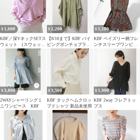
1,600
2,200
1,180
¥
¥
¥
KBF／深VネックSETス
【8/10まで】KBF パイ
KBF ペイズリー柄フレ
ウェット (スウェット
ピングポンチョブラウ
ンチスリーブワンピー
＋タンクトップ)
ス
ス ロングジレ 2way ブ
ラウン系
3,800
3,500
1,900
¥
¥
¥
2WAYシャーリングミ
KBF タックヘムクロッ
KBF 2way フレアトッ
ニワンピース KBF
プドシャツ 新品未使用
プス