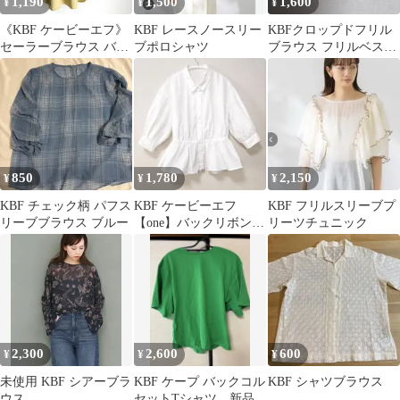
1,190
1,500
1,600
¥
¥
¥
《KBF ケービーエフ》
KBF レースノースリー
KBFクロップドフリル
セーラーブラウス バン
ブポロシャツ
ブラウス フリルベス
ドカラー マスタード 黄
ト ホワイト
色 半袖
850
1,780
2,150
¥
¥
¥
KBF チェック柄 パフス
KBF ケービーエフ
KBF フリルスリーブプ
リーブブラウス ブルー
【one】バックリボンド
リーツチュニック
ロストブラウス 白ホワ
イト ペプラム
2,300
2,600
600
¥
¥
¥
未使用 KBF シアーブラ
KBF ケープ バックコル
KBF シャツブラウス
ウス
セットTシャツ 新品