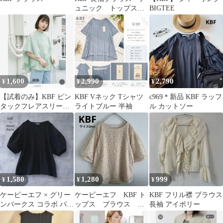
ュニック トップス
BIGTEE
シアー ベージュ
1,600
2,990
2,790
¥
¥
¥
【試着のみ】KBF ピン
KBF Vネック Tシャツ
c969＊新品 KBF ラッフ
タックフレアスリーブ
ライトブルー 半袖
ル カットソー
ブラウス ライトグリー
ン
1,580
1,280
999
¥
¥
¥
ケービーエフ × グリー
ケービーエフ KBF ト
KBF フリル襟 ブラウス
ンパークス コラボ パフ
ップス ブラウス レ
長袖 アイボリー
スリーブ Tシャツ 黒 綿
ース 五分袖 ベージ