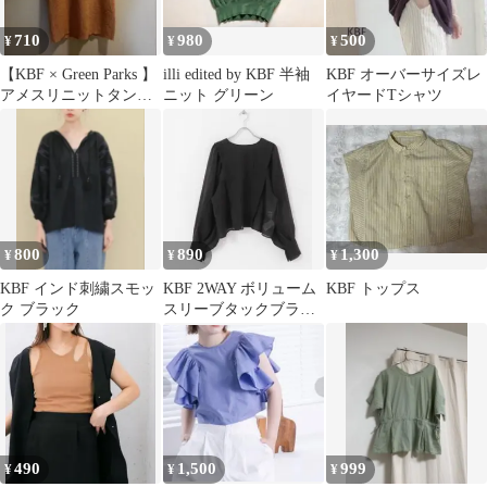
710
980
500
¥
¥
¥
【KBF × Green Parks 】
illi edited by KBF 半袖
KBF オーバーサイズレ
アメスリニットタンク
ニット グリーン
イヤードTシャツ
トップ
800
890
1,300
¥
¥
¥
KBF インド刺繍スモッ
KBF 2WAY ボリューム
KBF トップス
ク ブラック
スリーブタックブラウ
ス
490
1,500
999
¥
¥
¥