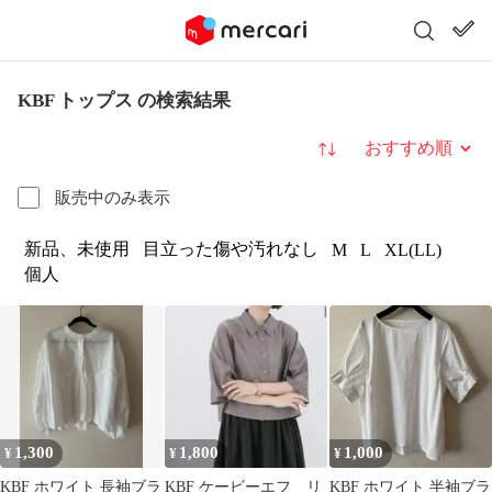
KBF トップス の検索結果
並び替え
販売中のみ表示
新品、未使用
目立った傷や汚れなし
M
L
XL(LL)
個人
1,300
1,800
1,000
¥
¥
¥
KBF ホワイト 長袖ブラ
KBF ケービーエフ リ
KBF ホワイト 半袖ブラ