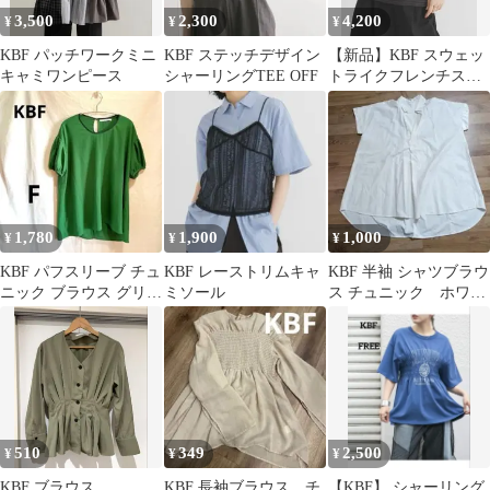
3,500
2,300
4,200
¥
¥
¥
KBF パッチワークミニ
KBF ステッチデザイン
【新品】KBF スウェッ
キャミワンピース
シャーリングTEE OFF
トライクフレンチスリ
ーブニット
1,780
1,900
1,000
¥
¥
¥
KBF パフスリーブ チュ
KBF レーストリムキャ
KBF 半袖 シャツブラウ
ニック ブラウス グリー
ミソール
ス チュニック ホワイ
ン トップス 半袖カーキ
ト
ー F
510
349
2,500
¥
¥
¥
KBF ブラウス
KBF 長袖ブラウス チ
【KBF】 シャーリング