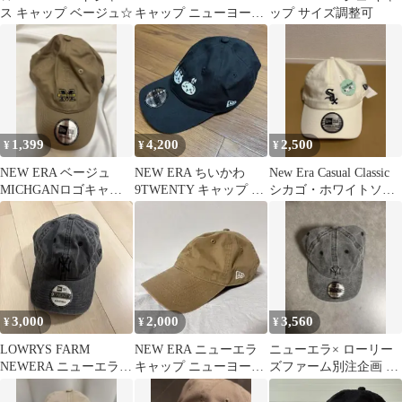
ス キャップ ベージュ☆
キャップ ニューヨーク
ップ サイズ調整可
ヤンキース
1,399
4,200
2,500
¥
¥
¥
NEW ERA ベージュ
NEW ERA ちいかわ
New Era Casual Classic
MICHGANロゴキャッ
9TWENTY キャップ ブ
シカゴ・ホワイトソッ
プ 再々値下げ価格‼️
ラック
クス キャップ
3,000
2,000
3,560
¥
¥
¥
LOWRYS FARM
NEW ERA ニューエラ
ニューエラ× ローリー
NEWERA ニューエラ
キャップ ニューヨーク
ズファーム別注企画 ウ
ウォッシュドキャップ
ヤンキース
ォッシュド キャップ ブ
ラック