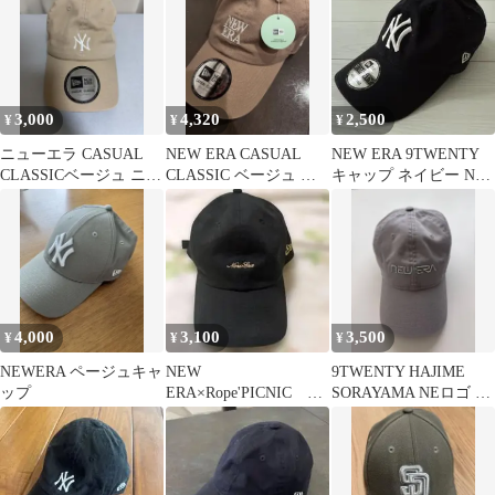
3,000
4,320
2,500
¥
¥
¥
ニューエラ CASUAL
NEW ERA CASUAL
NEW ERA 9TWENTY
CLASSICベージュ ニュ
CLASSIC ベージュ キ
キャップ ネイビー NY
ーヨークヤンキース
ャップ
ロゴ
4,000
3,100
3,500
¥
¥
¥
NEWERA ページュキャ
NEW
9TWENTY HAJIME
ップ
ERA×Rope'PICNIC キ
SORAYAMA NEロゴ メ
ャップ 黒
タリック グレー