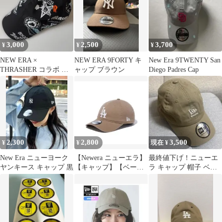
3,000
2,500
3,700
¥
¥
¥
NEW ERA ×
NEW ERA 9FORTY キ
New Era 9TWENTY San
THRASHER コラボ デ
ャップ ブラウン
Diego Padres Cap
ザイン キャップ新品未
使用
2,300
2,800
3,500
¥
¥
現在 ¥
New Era ニューヨーク
【Newera ニューエラ】
最終値下げ！ニューエ
ヤンキース キャップ 黒
【キャップ】【ベージ
ラ キャップ 帽子 ベー
ュ】【美品✨️】
ジュ カジュアルクラシ
ック