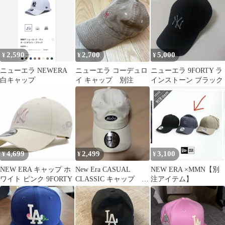
ース松井秀喜
2,590
2,700
5,000
¥
¥
¥
ニューエラ NEWERA
ニューエラ コーデュロ
ニューエラ 9FORTY ラ
白キャップ
イ キャップ 別注
インストーン ブラック
4,699
2,499
3,100
¥
¥
¥
NEW ERA キャップ ホ
New Era CASUAL
NEW ERA ×MMN【別
ワイト ピンク 9FORTY
CLASSIC キャップ ア
注アイテム】
イボリー 紫ロゴ