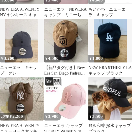
3,000
3,400
4,000
¥
¥
¥
NEW ERA 9TWENTY
ニューエラ NEWERA
ちいかわ ニューエ
NY ヤンキース キャッ
キャンプ ミニーちゃ
ラ キャップ
プ ピンク
ん ヒッコリー
9THIRTY
3,200
4,500
1,800
¥
¥
¥
ニューエラ キャッ
【新品タグ付き】New
NEW ERA 9THIRTY LA
プ グレー
Era San Diego Padres
キャップ ブラック
9TWENTY
2,200
3,980
3,500
現在 ¥
¥
¥
NEW ERA 9TWENTY
ニューエラ キャップ
野沢和香 撥水キャップ
ニューヨークヤンキー
9FORTY WOMEN ヤン
ブラック