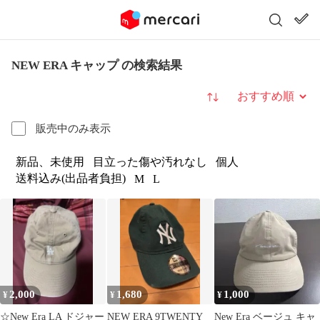
NEW ERA キャップ の検索結果
並び替え
販売中のみ表示
新品、未使用
目立った傷や汚れなし
個人
送料込み(出品者負担)
M
L
2,000
1,680
1,000
¥
¥
¥
☆New Era LA ドジャー
NEW ERA 9TWENTY
New Era ベージュ キャ