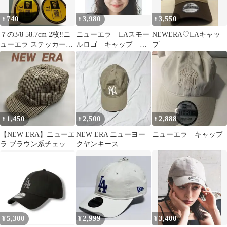
740
3,980
3,550
¥
¥
¥
７の3/8 58.7cm 2枚‼️ニ
ニューエラ LAスモー
NEWERA♡LAキャッ
ューエラ ステッカー‼️
ルロゴ キャップ グ
プ
正規品折れ防止梱包
レージュカラー
1,450
2,500
2,888
¥
¥
¥
【NEW ERA】ニューエ
NEW ERA ニューヨー
ニューエラ キャップ
ラ ブラウン系チェック
クヤンキース
柄ワークキャップ
9TWENTY キャップ
ONEsize
5,300
2,999
3,400
¥
¥
¥