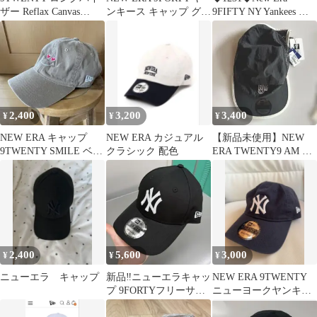
ザー Reflax Canvas
ンキース キャップ グレ
9FIFTY NY Yankees キ
Metal Pin
ー
ャップ ピンク
2,400
3,200
3,400
¥
¥
¥
NEW ERA キャップ
NEW ERA カジュアル
【新品未使用】NEW
9TWENTY SMILE ベー
クラシック 配色
ERA TWENTY9 AM キ
ジュ ハート 刺繍
ャップ
2,400
5,600
3,000
¥
¥
¥
ニューエラ キャップ
新品‼️ニューエラキャッ
NEW ERA 9TWENTY
プ 9FORTYフリーサイ
ニューヨークヤンキー
ズニューヨークヤンキ
ス キャップ