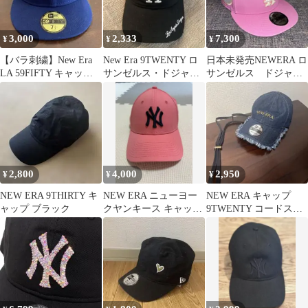
3,000
2,333
7,300
¥
¥
¥
【バラ刺繍】New Era
New Era 9TWENTY ロ
日本未発売NEWERA ロ
LA 59FIFTY キャップ 7
サンゼルス・ドジャー
サンゼルス ドジャー
1/2
ス キャップ
ス 9FIFTY ピンク キ
ャップ
2,800
4,000
2,950
¥
¥
¥
NEW ERA 9THIRTY キ
NEW ERA ニューヨー
NEW ERA キャップ
ャップ ブラック
クヤンキース キャップ
9TWENTY コードスト
ピンク
ラップ Cut offデニム