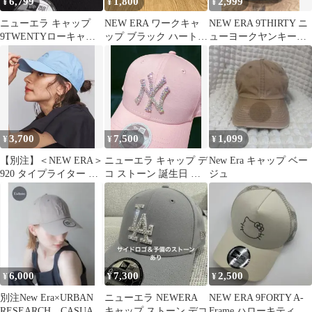
6,799
1,800
2,999
¥
¥
¥
ニューエラ キャップ
NEW ERA ワークキャ
NEW ERA 9THIRTY ニ
9TWENTYローキャッ
ップ ブラック ハート刺
ューヨークヤンキース
プ デコ ストーン キラ
繍
キャップ ブラック
キラ 黒
3,700
7,500
1,099
¥
¥
¥
【別注】＜NEW ERA＞
ニューエラ キャップ デ
New Era キャップ ベー
920 タイプライター キ
コ ストーン 誕生日 プ
ジュ
ャップ
レゼント 9FORTY 薄ピ
ンク
6,000
7,300
2,500
¥
¥
¥
別注New Era×URBAN
ニューエラ NEWERA
NEW ERA 9FORTY A-
RESEARCH CASUAL
キャップ ストーン デコ
Frame ハローキティ