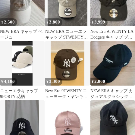
2,500
3,800
3,999
¥
¥
¥
NEW ERA キャップ ベ
NEW ERA ニューエラ
New Era 9TWENTY LA
ージュ
キャップ 9TWENTY
Dodgers キャップ ブラ
DONOBAN別注
ック
4,180
3,300
2,800
¥
¥
¥
ニューエラキャップ
New Era 9TWENTY ニ
NEW ERA キャップ カ
9FORTY 花柄
ューヨーク・ヤンキー
ジュアルクラシック ブ
ス キャップ
ラック