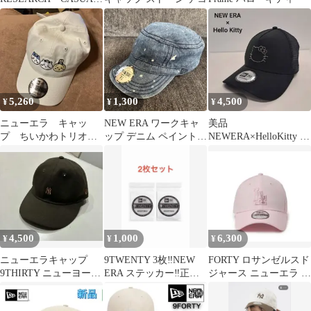
CLASSIC
5,260
1,300
4,500
¥
¥
¥
ニューエラ キャッ
NEW ERA ワークキャ
美品
プ ちいかわトリオ
ップ デニム ペイント柄
NEWERA×HelloKitty ニ
ベージュ 未使用タ
7 3/8
ューエラ×ハローキティ
グ ステッカー付き
キャップ
4,500
1,000
6,300
¥
¥
¥
ニューエラキャップ
9TWENTY 3枚‼️NEW
FORTY ロサンゼルスド
9THIRTY ニューヨーク
ERA ステッカー‼️正規
ジャース ニューエラ ラ
ヤンキース ONSPOTZ
品‼️折れ防止梱包
インストーン キャップ
別注
LA