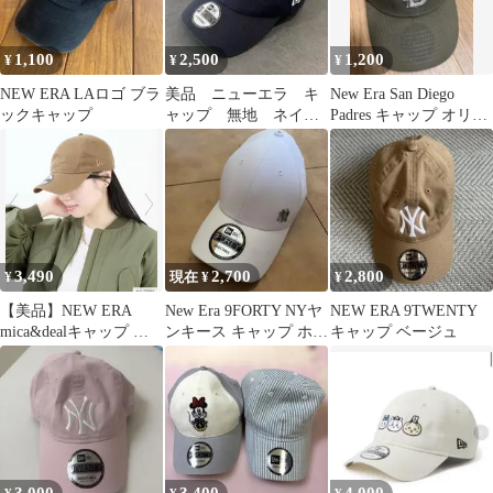
1,100
2,500
1,200
¥
¥
¥
NEW ERA LAロゴ ブラ
美品 ニューエラ キ
New Era San Diego
ックキャップ
ャップ 無地 ネイビ
Padres キャップ オリー
ー NEW ERA
ブ
3,490
2,700
2,800
¥
現在 ¥
¥
【美品】NEW ERA
New Era 9FORTY NYヤ
NEW ERA 9TWENTY
mica&dealキャップ ブ
ンキース キャップ ホワ
キャップ ベージュ
ラウン
イト