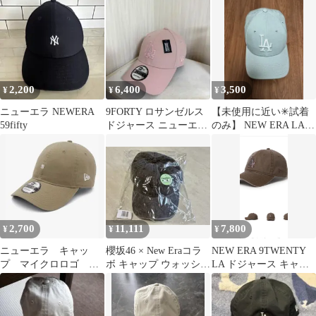
2,200
6,400
3,500
¥
¥
¥
ニューエラ NEWERA
9FORTY ロサンゼルス
【未使用に近い✳︎試着
59fifty
ドジャース ニューエラ
のみ】 NEW ERA LAド
ラインストーン キャッ
ジャース 9FORTYキャ
プ
ップ
2,700
11,111
7,800
¥
¥
¥
ニューエラ キャッ
櫻坂46 × New Eraコラ
NEW ERA 9TWENTY
プ マイクロロゴ
ボ キャップ ウォッシュ
LA ドジャース キャッ
twenty カーキ
ブラック L～XL
プ ブラウン