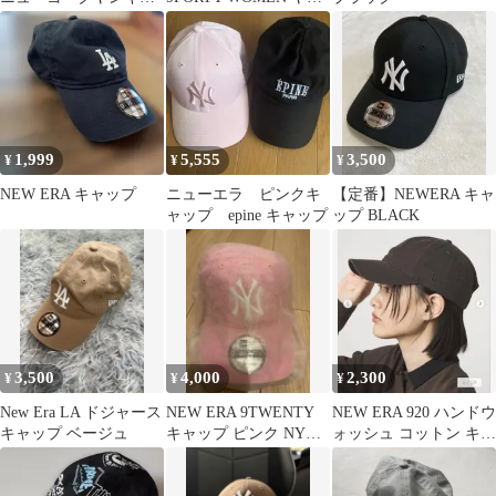
ス キャップ
キース ピンク×ピンク
1,999
5,555
3,500
¥
¥
¥
NEW ERA キャップ
ニューエラ ピンクキ
【定番】NEWERA キャ
ャップ epine キャップ
ップ BLACK
3,500
4,000
2,300
¥
¥
¥
New Era LA ドジャース
NEW ERA 9TWENTY
NEW ERA 920 ハンドウ
キャップ ベージュ
キャップ ピンク NYロ
ォッシュ コットン キャ
ゴ
ップ ブラウン