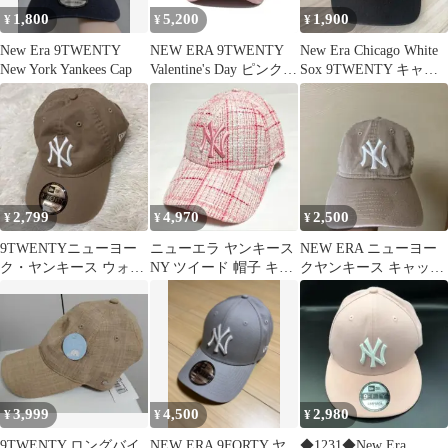
1,800
5,200
1,900
¥
¥
¥
New Era 9TWENTY
NEW ERA 9TWENTY
New Era Chicago White
New York Yankees Cap
Valentine's Day ピンクベ
Sox 9TWENTY キャッ
ージュ
プ
2,799
4,970
2,500
¥
¥
¥
9TWENTYニューヨー
ニューエラ ヤンキース
NEW ERA ニューヨー
ク・ヤンキース ウォッ
NY ツイード 帽子 キャ
クヤンキース キャップ
シュドコットンカーキ
ップ ピンク レディース
ベージュ
× ホワイト
3,999
4,500
2,980
¥
¥
¥
9TWENTY ロングバイ
NEW ERA 9FORTY ヤ
◆1231◆New Era