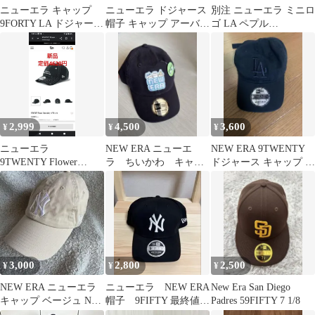
ニューエラ キャップ
ニューエラ ドジャース
別注 ニューエラ ミニロ
9FORTY LA ドジャース
帽子 キャップ アーバン
ゴ LA ペプル
ラインストーン
アウトフィッターズ 新
9TWENTY LA ペプル
品正規品
2,999
4,500
3,600
¥
¥
¥
ニューエラ
NEW ERA ニューエ
NEW ERA 9TWENTY
9TWENTY Flower
ラ ちいかわ キャッ
ドジャース キャップ ブ
Embroidery 花柄刺繍
プ
ラック男女兼用かなと
3,000
2,800
2,500
¥
¥
¥
NEW ERA ニューエラ
ニューエラ NEW ERA
New Era San Diego
キャップ ベージュ NY
帽子 9FIFTY 最終値下
Padres 59FIFTY 7 1/8
ロゴ
げ