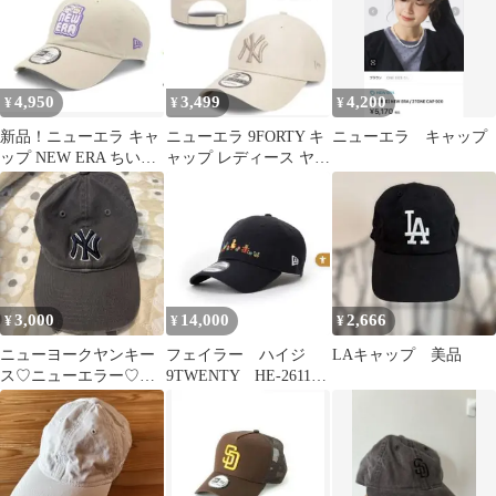
4,950
3,499
4,200
¥
¥
¥
新品！ニューエラ キャ
ニューエラ 9FORTY キ
ニューエラ キャップ
ップ NEW ERA ちいか
ャップ レディース ヤン
わ モモンガ古本屋
キース ベージュ
3,000
14,000
2,666
¥
¥
¥
ニューヨークヤンキー
フェイラー ハイジ
LAキャップ 美品
ス♡ニューエラー♡キ
9TWENTY HE-261185
ャップ グレー
阪急百貨店購入品