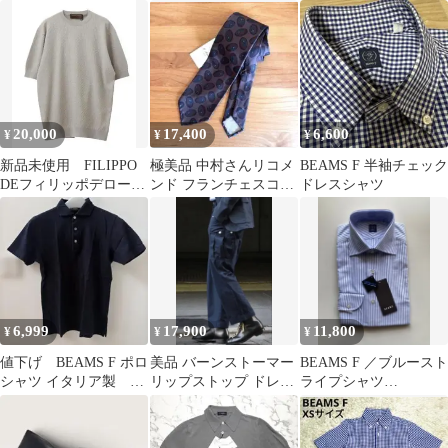
ソリッド ツイル生地
84
伊製
【日本製】
20,000
17,400
6,600
¥
¥
¥
新品未使用 FILIPPO
極美品 中村さんリコメ
BEAMS F 半袖チェック
DEフィリッポデローレ
ンド フランチェスコマ
ドレスシャツ
ンティスコットン48
リーノ シルク小紋柄プ
リントネクタイ
6,999
17,900
11,800
¥
¥
¥
値下げ BEAMS F ポロ
美品 バーンストーマー
BEAMS F ／ブルースト
シャツ イタリア製 ネ
リップストップ ドレス
ライプシャツ
イビー 48
カーゴ ネイビー S 紺
COOLMAX
夏