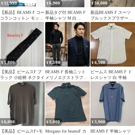
11,999
6,900
50,000
¥
¥
¥
【新品】BEAMS F コー
新品タグ付 BEAMS F
新品BEAMS F スーツ
コランコットン モック
半袖シャツ M 白
ブルックスブラザー
ネックTシャツ Mサイ
COOLMAX
ズ ネクタイ セット
ズ
5,800
8,590
4,500
¥
¥
¥
【美品】ビームスF ブ
BEAMS F 長袖ニット
ビームス BEAMS F ド
ラック 小紋柄 ネクタイ
メリノエクストラファ
レスシャツ 白 半袖
イン ウール イタリア
ブラック
6,000
5,000
3,900
¥
¥
¥
【美品】ビームスF×モ
Morgano for beamsF カ
BEAMS F 半袖シャツ