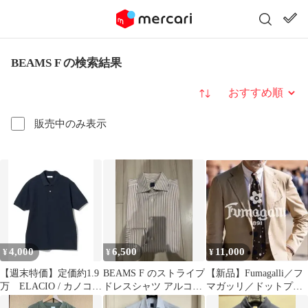
BEAMS F の検索結果
並び替え
販売中のみ表示
4,000
6,500
11,000
¥
¥
¥
【週末特価】定価約1.9
BEAMS F のストライプ
【新品】Fumagalli／フ
万 ELACIO / カノコ
ドレスシャツ アルコデ
マガッリ／ドットプリ
ポロシャツ
ィオ 38 美品
ント／スフォデラート