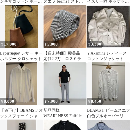
ンギザコットン ボーダ
スエフ beams f ストラ
イズリー柄 ポッケット
ー 半袖Tシャツ
イプ ネクタイ
チーフ
17,000
5,000
3,300
¥
¥
¥
Laperruque/ レザー キー
【週末特価】極美品
Y.Akamine レディース
ホルダー クロシェット
定価2.2万 ロスミラノ
コットンジャケット
ウール グレンチェック
（サイズ表記38）珍
タイ
品！
8,000
7,900
8,450
¥
¥
¥
【値下げ】BEAMS F オ
新品同様
BEAMS F ビームスエフ
ックスフォード シャン
WEARLNESS Fulfilled
白色プルオーバーリネ
ブレー タブカラーシャ
Dress T-shirts
ンシャツ
ツ