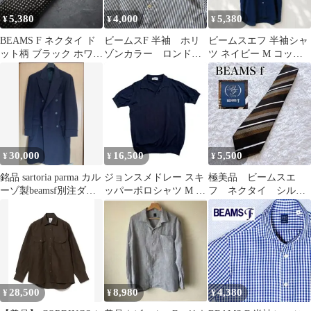
5,380
4,000
5,380
¥
¥
¥
BEAMS F ネクタイ ド
ビームスF 半袖 ホリ
ビームスエフ 半袖シャ
ット柄 ブラック ホワイ
ゾンカラー ロンドン
ツ ネイビー M コット
ト 人気 美品
ストライプ M
ン 日本製 ビジネス 春
夏
30,000
16,500
5,500
¥
¥
¥
銘品 sartoria parma カル
ジョンスメドレー スキ
極美品 ビームスエ
ーゾ製beamsf別注ダブ
ッパーポロシャツ M 西
フ ネクタイ シル
ルコート 48
口修平 クルチアーニ
ク ストライプ
28,500
8,980
4,380
¥
¥
¥