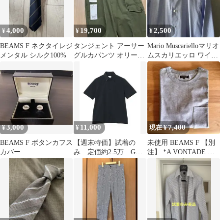
4,000
19,700
2,500
¥
¥
¥
BEAMS F ネクタイレジ
タンジェント アーサー
Mario Muscarielloマリオ
メンタル シルク100%
グルカパンツ オリーブ
ムスカリエッロ ワイド
42 2プリーツ ビームスf
カラードレスシャツ
夏
3,000
11,000
7,400
¥
¥
現在 ¥
BEAMS F ボタンカフス
【週末特価】試着の
未使用 BEAMS F 【別
カバー
み 定価約2.5万 GUY
注】 *A VONTADE ポ
ROVER / ボタンダウン
ケットTシャツ S
ポロ