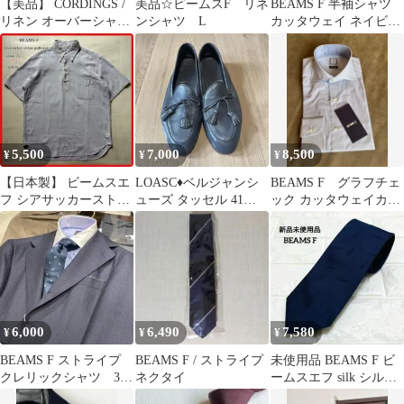
【美品】 CORDINGS /
美品☆ビームスF リネ
BEAMS F 半袖シャツ
リネン オーバーシャツ
ンシャツ L
カッタウェイ ネイビー
15.5
ギンガムチェック XS
5,500
7,000
8,500
¥
¥
¥
【日本製】 ビームスエ
LOASC♦︎ベルジャンシ
BEAMS F グラフチェ
フ シアサッカーストラ
ューズ タッセル 41
ック カッタウェイカラ
イププルオーバーシャ
MadeInItaly 鹿革
ーシャツ【新品 未使
ツ 半袖 M
用】
6,000
6,490
7,580
¥
¥
¥
BEAMS F ストライプ
BEAMS F / ストライプ
未使用品 BEAMS F ビ
クレリックシャツ 38
ネクタイ
ームスエフ silk シルク
サックス ブルー
100% ネクタイ