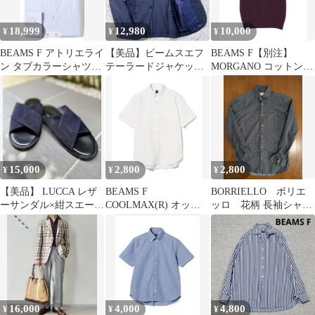
18,999
12,980
10,000
¥
¥
¥
BEAMS F アトリエライ
【美品】ビームスエフ
BEAMS F【別注】
ン タブカラーシャツ
テーラードジャケット
MORGANO コットン
Thomas Mason生地
ネイビー S相当 ホップ
ニット ポロシャツ黒 46
サック
15,000
2,800
2,800
¥
¥
¥
【美品】 LUCCA レザ
BEAMS F
BORRIELLO ボリエ
ーサンダル×紺スエード
COOLMAX(R) オック
ッロ 花柄 長袖シャツ
42
スフォード ボタンダウ
XS
ンシャツ S
16,000
4,000
4,800
¥
¥
¥