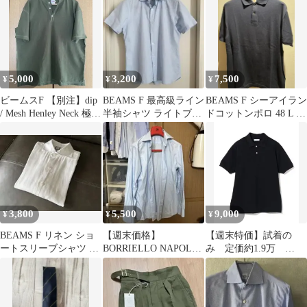
／ブラウン
5,000
3,200
7,500
¥
¥
¥
ビームスF 【別注】dip
BEAMS F 最高級ライン
BEAMS F シーアイラン
/ Mesh Henley Neck 極美
半袖シャツ ライトブル
ドコットンポロ 48 L ネ
品
ー L
イビー
3,800
5,500
9,000
¥
¥
¥
BEAMS F リネン ショ
【週末価格】
【週末特価】試着の
ートスリーブシャツ ホ
BORRIELLO NAPOLI
み 定価約1.9万
ワイト サイズM
長袖シャツ ブルー
ELACIO / カノコ ポロ
シャツ