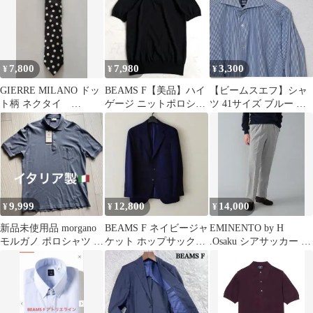
7,800
7,980
3,300
¥
¥
¥
GIERRE MILANO ドッ
BEAMS F【美品】ハイ
【ビームスエフ】シャ
ト柄 ネクタイ
ゲージ ニットポロシャ
ツ 41サイズ ブルー ス
BEAMSf 美品 最終価
ツ 半袖 ブラック 黒 コ
トライプ BEAMS F
格
ットン
9,999
12,800
14,000
¥
¥
¥
新品未使用品 morgano
BEAMS F ネイビージャ
EMINENTO by H
モルガノ ポロシャツ イ
ケット ホップサック
.Osaku シアサッカー ス
タリア製
44 6R
ラックス