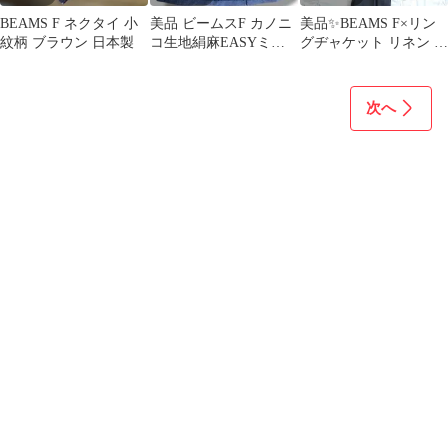
BEAMS F ネクタイ 小
美品 ビームスF カノニ
美品✨️BEAMS F×リン
紋柄 ブラウン 日本製
コ生地絹麻EASYミニ
グヂャケット リネン ス
チェックジャケット ネ
ーツ セットアップ 日本
イビー 50
製 M
次へ