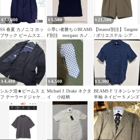
33,000
5,500
21,500
¥
¥
¥
SS 春夏 カノニコ ホッ
☆早い者勝ち☆BEAMS
【beamsf別注】Tangent
プサック ビームスエフ
F別注 morgano カノ
/ ポリエステル シアサ
テーラードジャケット
コ ポロシャツ Mサイ
ッカー ショーツ
＋おまけ
ズ
4,480
4,500
1,300
¥
¥
¥
シルク混★ビームス エ
Michael J. Drake ネクタ
BEAMS F リネンシャツ
フ テーラードジャケッ
イ 小紋柄
半袖 ネイビー S メンズ
ト 紺 ネイビー 春夏 モ
ヘヤ 背抜