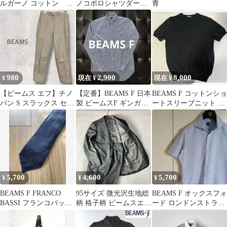
ルガーノ コットン ク
ノコポロシャツダーク
青
ルーネックニット
グリーン46ビームス
茶 50
980
2,900
8,000
¥
現在 ¥
現在 ¥
【ビームス エフ】チノ
【定番】BEAMS F 日本
BEAMS F コットンショ
パン S スラックス セン
製 ビームスF ギンガム
ートスリーブニット ブ
タープリーツ 綿100％
チェックシャツ 長袖
ラック サイズ48
5,700
4,600
5,700
¥
¥
¥
BEAMS F FRANCO
95サイズ 微光沢生地総
BEAMS F オックスフォ
BASSI フランコバッシ
柄 格子柄 ビームスエフ
ード ロンドンストライ
ネクタイ 総柄 シルク
スーツ セットアップ
プ カッタウェイカラー
シャツМ