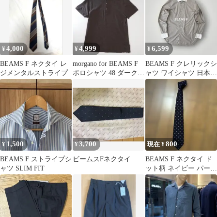
4,000
4,999
6,599
¥
¥
¥
BEAMS F ネクタイ レ
morgano for BEAMS F
BEAMS F クレリックシ
ジメンタルストライプ
ポロシャツ 48 ダークブ
ャツ ワイシャツ 日本製
ラウン
ビームスエフ
1,500
3,700
800
¥
¥
現在 ¥
BEAMS F ストライプシ
ビームスFネクタイ
BEAMS F ネクタイ ド
ャツ SLIM FIT
ット柄 ネイビー パープ
ル