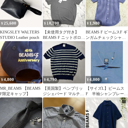
25,600
10,700
1,980
¥
¥
¥
KINGSLEY WALTERS
【未使用タグ付き】
BEAMS F ビームスF ギ
STUDIO Leather pouch
BEAMS F ニットポロシ
ンガムチェックシャツ
ャツ グレー 44サイズ
半袖 XS 日本製
4,800
4,790
4,000
¥
¥
¥
MR_BEAMS 【BEAMS
⁠【英国製】ペンブリッ
【サイズL】ビームス
F限定キャップ】
ジシェパード マルチボ
F 半袖シャンブレーシ
ーダー サマーニット ビ
ャツ
ームスF