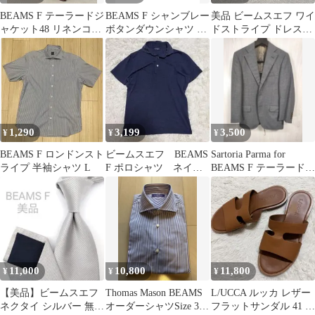
BEAMS F テーラードジ
BEAMS F シャンブレー
美品 ビームスエフ ワイ
ャケット48 リネンコッ
ボタンダウンシャツ メ
ドストライプ ドレスシ
トン
ンズ
ャツ ブロード ホワイト
ネイビー
1,290
3,199
3,500
¥
¥
¥
BEAMS F ロンドンスト
ビームスエフ BEAMS
Sartoria Parma for
ライプ 半袖シャツ L
F ポロシャツ ネイビ
BEAMS F テーラードジ
ー サイズ46
ャケット
11,000
10,800
11,800
¥
¥
¥
【美品】ビームスエフ
Thomas Mason BEAMS
L/UCCA ルッカ レザー
ネクタイ シルバー 無地
オーダーシャツSize 39-
フラットサンダル 41 茶