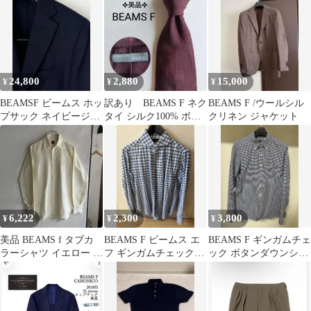
24,800
2,880
15,000
¥
¥
¥
BEAMSF ビームス ホッ
訳あり BEAMS F ネク
BEAMS F /ウールシル
プサック ネイビージャ
タイ シルク100% ボル
クリネン ジャケット
ケット 93/446 春夏
ドー レップ織 ワイン
6,222
2,300
3,800
¥
¥
¥
美品 BEAMS f タブカ
BEAMS F ビームス エ
BEAMS F ギンガムチェ
ラーシャツ イエロー ビ
フ ギンガムチェックシ
ック ボタンダウンシャ
ームスエフ
ャツ S
ツ