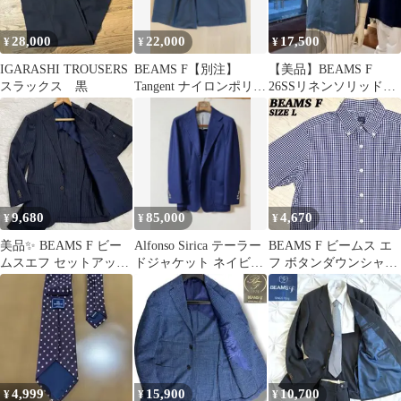
28,000
22,000
17,500
¥
¥
¥
IGARASHI TROUSERS
BEAMS F【別注】
【美品】BEAMS F
スラックス 黒
Tangent ナイロンポリウ
26SSリネンソリッドオ
レタン ポプリン ショー
ープンカラーシャツ
ツ
9,680
85,000
4,670
¥
¥
¥
美品✨ BEAMS F ビー
Alfonso Sirica テーラー
BEAMS F ビームス エ
ムスエフ セットアップ
ドジャケット ネイビー
フ ボタンダウンシャツ
スーツ ストライプ ネイ
46 BEAMSf
ギンガムチェック Lサ
ビー
イズ
4,999
15,900
10,700
¥
¥
¥