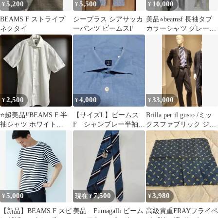
5,200
5,500
10,000
¥
¥
¥
BEAMS F ストライプ
シープラス シアサッカ
美品⭐︎beamsf 長袖タブ
ネクタイ
ーパンツ ビームスF
カラーシャツ グレーギ
ンガムチェック 40
2,500
4,000
33,000
¥
¥
¥
⭐️超美品‼️BEAMS F 半
【サイズL】ビームス
Brilla per il gusto /ミッ
袖シャツ ホワイト
F シャンブレー半袖シ
クスファブリック ジャ
SLIM FIT Sサイズ⭐️
ャツ
ケット
5,000
7,500
3,980
¥
現在 ¥
¥
【新品】BEAMS F スビ
美品 Fumagalli ビーム
高級貴重FRAYフライペ