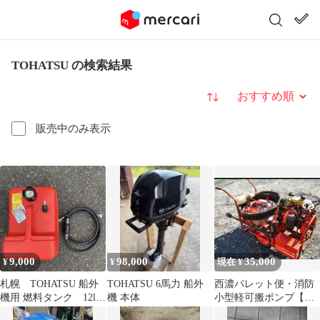
TOHATSU の検索結果
並び替え
販売中のみ表示
9,000
98,000
35,000
¥
¥
現在 ¥
札幌 TOHATSU 船外
TOHATSU 6馬力 船外
西濃パレット便・消防
機用 燃料タンク 12l
機 本体
小型軽可搬ポンプ【動
ホース付き
作確認済】