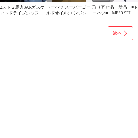
2スト２馬力3ARガスケ
トーハツ スーパーゴー
取り寄せ品 新品 ■ト
ットドライブシャフト1
ルドオイル(エンジンオ
ーハツ■ MFS9.9EL ト
枚N0.2026-03
イル) 4L
ランサムL 9.9馬力4ス
ト パワーボート ゴム
ボート アルミボー
次へ
ト FRP ボート 補
機