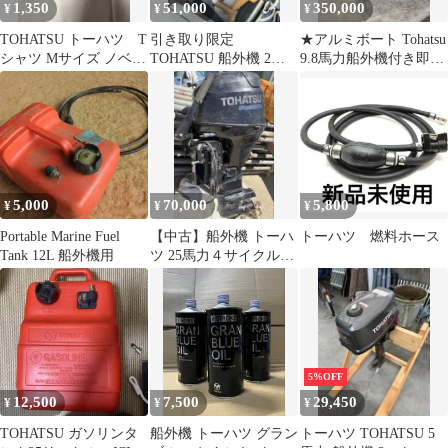
1,350
51,000
350,000
¥
¥
¥
TOHATSU トーハツ T
引き取り限定
★アルミボート Tohatsu
シャツ Mサイズ ノベル
TOHATSU 船外機 2馬
9.8馬力船外機付き即乗
ティ
力 4ストローク
り可★
5,000
70,000
5,800
¥
¥
¥
Portable Marine Fuel
【中古】船外機 トーハ
トーハツ 燃料ホース
Tank 12L 船外機用
ツ 25馬力４サイクル
MFS25B 《引き取り限
定です》
5%OFF
12,500
7,500
29,450
¥
¥
¥
TOHATSU ガソリンタ
船外機 トーハツ グラン
トーハツ TOHATSU 5