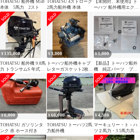
TOHATSU 船外機 M5B
TOHATSU 4ストローク
【未開封、未使用】ト
本体 5馬力 2スト
2馬力船外機 本体
ーハツ 船外機用エクス
テンションコード
135,000
3,000
1,000
¥
¥
¥
TOHATSU 船外機 9.8馬
トーハツ船外機キャブ
【新品】トーハツ船外
力 トランサムS 年式
レターガスケット2枚
機 純正パーツ プラ
2023
、フロートヒンジピン
グ2個、ガスケット2個
おまけ3.5キャブ
6,000
60,000
4,380
¥
¥
¥
TOHATSU ガソリンタ
TOHATSU トーハツ2馬
マーキュリー・ト－ハ
ンク 赤 ホース付き
力船外機
ツ２馬力・3.5馬力共
用 船外機 スタビラ