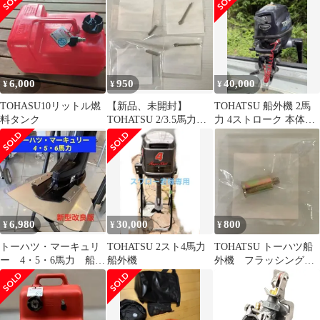
イザー 穴あけ不要
6,000
950
40,000
¥
¥
¥
TOHASU10リットル燃
【新品、未開封】
TOHATSU 船外機 2馬
料タンク
TOHATSU 2/3.5馬力
力 4ストローク 本体
用 シャーピン2個、割
24年式
りピン2個
6,980
30,000
800
¥
¥
¥
トーハツ・マーキュリ
TOHATSU 2スト4馬力
TOHATSU トーハツ船
ー 4・5・6馬力 船外
船外機
外機 フラッシングア
機用 穴あけ不要 ス
タッチメント フラッ
タビライザー
シングプラグ