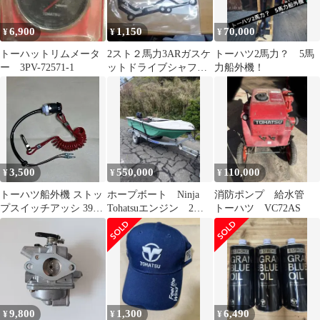
6,900
1,150
70,000
¥
¥
¥
トーハットリムメータ
2スト２馬力3ARガスケ
トーハツ2馬力？ 5馬
ー 3PV-72571-1
ットドライブシャフト1
力船外機！
枚N0.2026-06
3,500
550,000
110,000
¥
¥
¥
トーハツ船外機 ストッ
ホープボート Ninja
消防ポンプ 給水管
プスイッチアッシ 398-
Tohatsuエンジン 2馬
トーハツ VC72AS
06830-0
力ボート 軽トレーラ
ー
9,800
1,300
6,490
¥
¥
¥