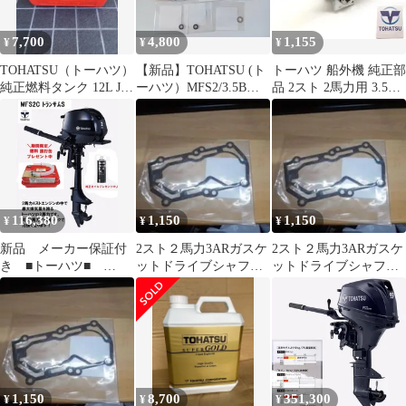
7,700
4,800
1,155
¥
¥
¥
TOHATSU（トーハツ）
【新品】TOHATSU (ト
トーハツ 船外機 純正部
純正燃料タンク 12L JCI
ーハツ）MFS2/3.5B、C
品 2スト 2馬力用 3.5馬
認定品 超美品 送料
用メンテナンスキット
力用 フュエルコック
込み
(燃料コック) 309-
70011-0
116,380
1,150
1,150
¥
¥
¥
新品 メーカー保証付
2スト２馬力3ARガスケ
2スト２馬力3ARガスケ
き ■トーハツ■
ットドライブシャフト1
ットドライブシャフト1
MFS2C 2馬力4スト
枚N0.2026-04
枚N0.2026-05
トランサムＳ 純正オ
イル・燃料4.5L携行缶
付き 船検不要 予備
検不要
1,150
8,700
351,300
¥
¥
¥