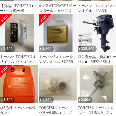
【新品】TOHATSU (ト
⭐️レア⭐️TOHATSU ベー
トーハツ 4ストエンジ
ーハツ) 船外機
スボールキャップ ネイ
ンオイル 1L×3本
MFS6C/D 用キャブレタ
ビー
ー ガスケット付
3,500
4,800
335,800
¥
¥
¥
トーハツ TOHATSU 4
トーハツ2ストロークエ
取り寄せ品 新品■トー
サイクル 純正 エンジン
ンジンオイル SUPER
ハツ■ MFS9.9ES トラ
オイル 1L ギアオイル
GOLD 4リットル
ンサムS 9.9馬力4ス
ト パワーボート ゴ
ムボート アルミボー
ト FRPボート 補機
3,300
1,500
2,600
¥
¥
¥
ひ*ろ様 トーハツ燃料
TOHATSU (トーハ
TOHATSU トーハツ 4
タンク
ツ)8〜9.8馬力用 プロ
スト 2/3.5馬力、2ス