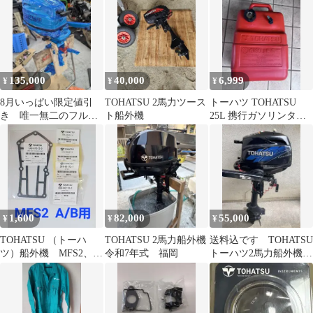
135,000
40,000
6,999
¥
¥
¥
8月いっぱい限定値引
TOHATSU 2馬力ツース
トーハツ TOHATSU
き 唯一無二のフルチ
ト船外機
25L 携行ガソリンタン
ューン TOHATSU 2馬
ク 船外機用 燃料タンク
力3.5改
中古
1,600
82,000
55,000
¥
¥
¥
TOHATSU （トーハ
TOHATSU 2馬力船外機
送料込です TOHATSU
ツ）船外機 MFS2、
令和7年式 福岡
トーハツ2馬力船外機
3.5 A/B用ドライブシャ
S足
フトハウジングガスケ
ット他