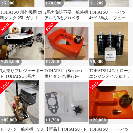
5,000
70,000
1,200
¥
¥
¥
TOHATSU 船外機用 燃
2馬力免許不要 船外機
TOHATSU トーハツ
料タンク 25L ガソリン
アルミ3枚プロペラ 大
4〜9.8馬力 フューエ
タンク
阪 手渡しのみ対応
ルフィルター
298,000
7,500
9,800
¥
¥
¥
3人乗りプレジャーボー
TOHATSU（Scepter）
TOHATSU 4ストローク
ト TOHATSU 6馬力
燃料タンク/携行缶
エンジンオイル＆オイ
ルフィルター
85,000
1,700
26,000
¥
¥
¥
トーハツ 船外機 9.8
【新品】TOHATSU (ト
TOHATSU トーハツ