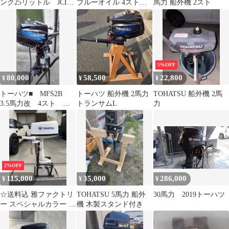
ンク25リットル JCI認
ブルーオイル 4ストロ
馬力 船外機 2スト
定 値引きあり
ーク エンジンオイル
1L×3個
5%OFF
80,000
58,500
22,800
¥
¥
¥
トーハツ■ MFS2B
トーハツ 船外機 2馬力
TOHATSU 船外機 2馬
3.5馬力改 4スト ト
トランサムL
力
ランサムS
2%OFF
115,000
35,000
286,000
¥
¥
¥
☆送料込 雅ファクトリ
TOHATSU 5馬力 船外
30馬力 2019トーハツ
ー スペシャルカラー ト
機 木製スタンド付き
ーハツ 4馬力 船外機
WPC☆