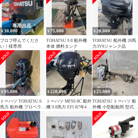
30,000
75,000
20,000
¥
¥
¥
プロフ呼んでくださ
TOHATSU 9.8 船外機
TOHATSU 船外機 20馬
い！様専用
本体 燃料タンク
力3V9ジャンク品
TOHATSU 船外機 2馬
力
95,000
220,000
25,000
¥
¥
¥
トーハツ TOHATSU 6
トーハツ MFS9.8C 船外
TOHATSU トーハツ 船
馬力 船外機 プロペラ2
機 9.8馬力 EFI R7年4月
外機 小型船舶用 型式
個付き
購入
3F0 12年製 3.5馬力