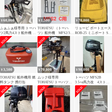
60,000
1,500
70,000
¥
¥
¥
ふぁふぁ様専用 トーハ
TOHATSU （トーハ
リョービ ボートエース
ツ2馬力4スト船外機 引
ツ）船外機 MFS2/3.5
ROB-25 ミニボート SLJ
き取り限定
C用ドライブシャフト
ティップラン タイラバ
ハウジングガスケット
他
3,500
70,000
90,000
¥
¥
¥
TOHATSU 船外機用 燃
ムック様専用
トーハツ MFS2B
料タンク 携行缶
TOHATSU トーハツ
3.5+α馬力改 4スト
MFS2C 2馬力 船外機 S
トランサムS
足