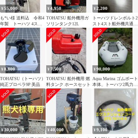
55,000
4,950
2,200
¥
¥
¥
も*い様 送料込 令和4
TOHATSU 船外機用ガ
トーハツドレンボルト2
年製 トーハツ 4スト 2
ソリンタンク12L
スト4スト船外機共通
馬力 船外機 3.5馬力キ
ガスケット２枚ギアオ
ャブ
イル500cc
8,800
7,500
90,000
¥
¥
¥
TOHATSU（トーハツ）
TOHATSU 船外機用 燃
Aqua Marina ゴムボート
純正プロペラ9P 美品
料タンク ホースセット
本体、トーハツ2馬力船
外機セットで。
30,000
40,000
9,100
¥
¥
¥