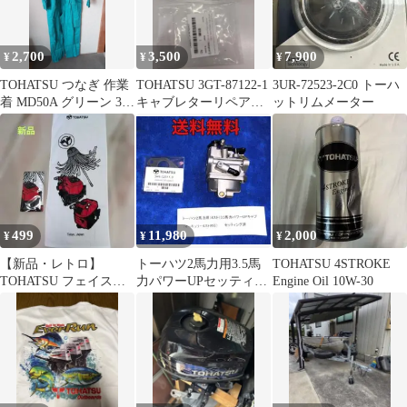
2,700
3,500
7,900
¥
¥
¥
TOHATSU つなぎ 作業
TOHATSU 3GT-87122-1
3UR-72523-2C0 トーハ
着 MD50A グリーン 3L
キャブレターリペアキ
ットリムメーター
サイズ
ット
499
11,980
2,000
¥
¥
¥
【新品・レトロ】
トーハツ2馬力用3.5馬
TOHATSU 4STROKE
TOHATSU フェイスタ
力パワーUPセッティン
Engine Oil 10W-30
オル 2枚 赤いエンジ
グ済み、純正ガスケッ
ンデザイン
ト付