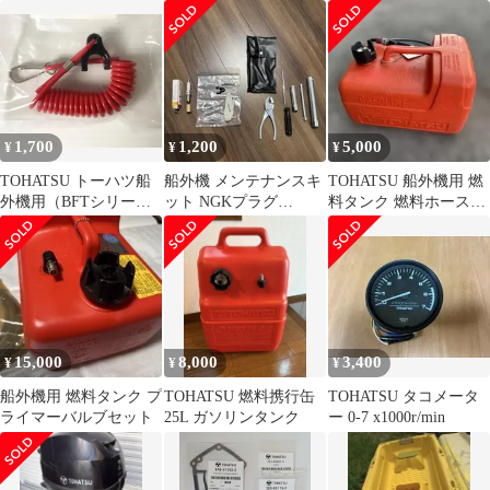
ペラハードウェアキッ
ト 4/5馬力用フューエ
ト 店頭在庫品
ルコック
1,700
1,200
5,000
¥
¥
¥
TOHATSU トーハツ船
船外機 メンテナンスキ
TOHATSU 船外機用 燃
外機用（BFTシリーズ
ット NGKプラグ
料タンク 燃料ホース
除く）ストップスイッ
DCPR6E
付 12リットル 純
チランヤードASSY
正 中古
15,000
8,000
3,400
¥
¥
¥
船外機用 燃料タンク プ
TOHATSU 燃料携行缶
TOHATSU タコメータ
ライマーバルブセット
25L ガソリンタンク
ー 0-7 x1000r/min