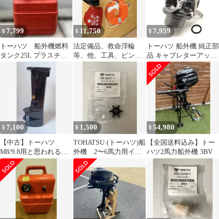
7,799
11,750
7,959
¥
¥
¥
トーハツ 船外機燃料
法定備品、救命浮輪
トーハツ 船外機 純正部
タンク25L プラスチッ
等、他、工具、ピン、
品 キャブレターアッシ
ク携行缶
プラグセット ゴムボ
3F0-03100-6 2スト 3.5
ート、ミニボート等
馬力用
7,100
1,500
54,980
¥
¥
¥
【中古】トーハツ
TOHATSU (トーハツ)船
【全国送料込み】トー
M8/9.8用と思われるド
外機 2〜6馬力用イン
ハツ2馬力船外機 3BV
ライブシャフトハウジ
ペラ
ング