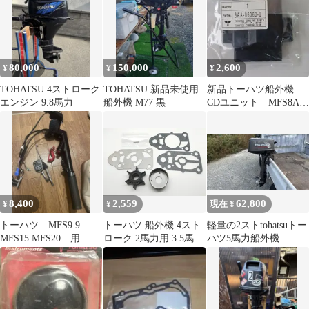
80,000
150,000
2,600
¥
¥
¥
TOHATSU 4ストローク
TOHATSU 新品未使用
新品トーハツ船外機
エンジン 9.8馬力
船外機 M77 黒
CDユニット MFS8A3
/ MFS9.8A3用
8,400
2,559
62,800
¥
¥
現在 ¥
トーハツ MFS9.9
トーハツ 船外機 4スト
軽量の2ストtohatsuトー
MFS15 MFS20 用 テ
ローク 2馬力用 3.5馬力
ハツ5馬力船外機
ィラハンドル・
用 ウォーターポンプリ
ペアキット 3AB-87322-
0