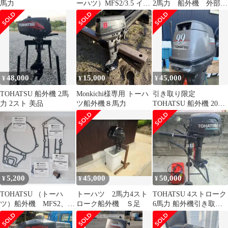
馬力
ーハツ）MFS2/3.5 イン
2馬力 船外機 外部タ
ペラ、キー、ガスケッ
ンク化 キット
トセット
48,000
15,000
45,000
¥
¥
¥
TOHATSU 船外機 2馬
Monkichi様専用 トーハ
引き取り限定
力 2スト 美品
ツ船外機８馬力
TOHATSU 船外機 2000
年製 蓋が閉まりま
せん！
5,200
45,000
50,000
¥
¥
¥
TOHATSU （トーハ
トーハツ 2馬力4スト
TOHATSU 4ストローク
ツ）船外機 MFS2、
ローク船外機 Ｓ足
6馬力 船外機引き取り
3.5 A/B/Cガスケット、
限定
サーモスタットセット