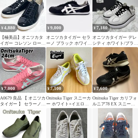
4,880
9,000
7,180
¥
¥
¥
【極美品】オニツカタ
オニツカタイガー セラ
オニツカタイガー デレ
イガー コレソン ロー
ーノ ブラック ホワイト
シティ ホワイト/ブラッ
エナメル ネイビー
スエード ナイロン
ク" 23cm 箱付き
22cm 日本製
24cm
7,000
7,100
7,600
¥
¥
¥
A0679 良品 【 オニツカ
Onitsuka Tiger スニーカ
Onitsuka Tiger カリフォ
タイガー 】 セラーノ
ー ホワイト×イエロ
ルニア78 EX スニーカ
24.0cm ピンク×ライト
ー POKKURI
ー ブラック
ブルー