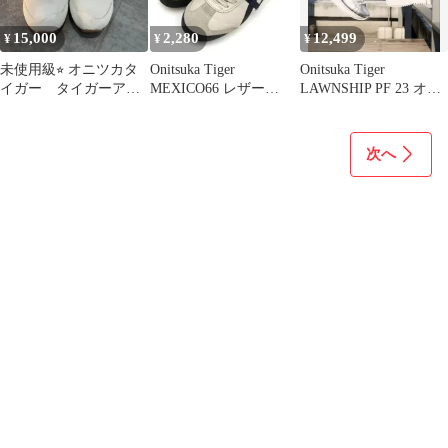
15,000
2,280
12,499
¥
¥
¥
未使用級⭐︎ オニツカタ
Onitsuka Tiger
Onitsuka Tiger
イガー タイガーアリ
MEXICO66 レザー
LAWNSHIP PF 23 オニ
ー クリーム 24.5cm
24cm 449
ツカタイガー
（箱付き）
次へ