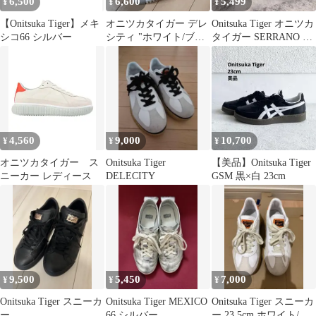
6,500
6,600
5,499
¥
¥
¥
【Onitsuka Tiger】メキ
オニツカタイガー デレ
Onitsuka Tiger オニツカ
シコ66 シルバー
シティ "ホワイト/ブラ
タイガー SERRANO セ
ック" 24cm
ラーノ 軽量
4,560
9,000
10,700
¥
¥
¥
オニツカタイガー ス
Onitsuka Tiger
【美品】Onitsuka Tiger
ニーカー レディース
DELECITY
GSM 黒×白 23cm
9,500
5,450
7,000
¥
¥
¥
Onitsuka Tiger スニーカ
Onitsuka Tiger MEXICO
Onitsuka Tiger スニーカ
ー
66 シルバー
ー 23.5cm ホワイト/オ