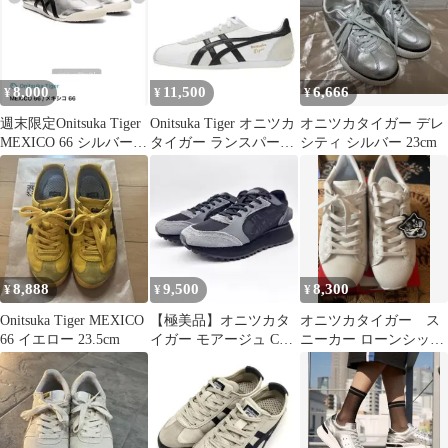
8,000
11,500
6,666
¥
¥
¥
週末限定Onitsuka Tiger
Onitsuka Tiger オニツカ
オニツカタイガー デレ
MEXICO 66 シルバー
タイガー ランスパーク
シティ シルバー 23cm
ブラック
23cm
8,888
9,500
8,300
¥
¥
¥
Onitsuka Tiger MEXICO
【極美品】オニツカタ
オニツカタイガー ス
66 イエロー 23.5cm
イガー モアージュ CO
ニーカー ローンシッ
ブラック グレー 厚底
プ PF
24cm