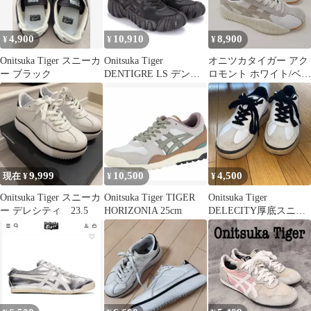
4,900
10,910
8,900
¥
¥
¥
Onitsuka Tiger スニーカ
Onitsuka Tiger
オニツカタイガー アク
ー ブラック
DENTIGRE LS デンテ
ロモント ホワイト/ベー
ィグレ 25cm
ジュ 23㎝
9,999
10,500
4,500
現在 ¥
¥
¥
Onitsuka Tiger スニーカ
Onitsuka Tiger TIGER
Onitsuka Tiger
ー デレシティ 23.5
HORIZONIA 25cm
DELECITY厚底スニー
カー 本体のみ 箱無
し