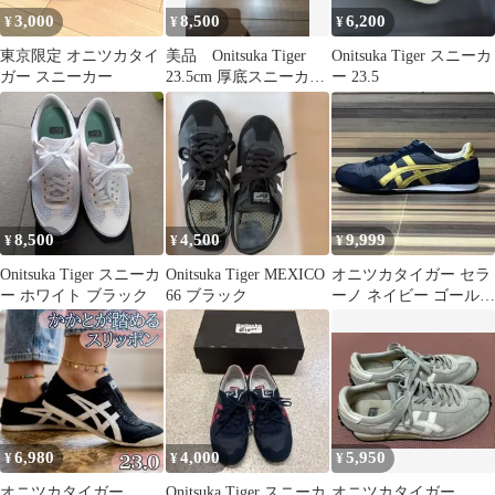
3,000
8,500
6,200
¥
¥
¥
東京限定 オニツカタイ
美品 Onitsuka Tiger
Onitsuka Tiger スニーカ
ガー スニーカー
23.5cm 厚底スニーカー
ー 23.5
ホワイト
8,500
4,500
9,999
¥
¥
¥
Onitsuka Tiger スニーカ
Onitsuka Tiger MEXICO
オニツカタイガー セラ
ー ホワイト ブラック
66 ブラック
ーノ ネイビー ゴールド
25cm
6,980
4,000
5,950
¥
¥
¥
オニツカタイガー
Onitsuka Tiger スニーカ
オニツカタイガー