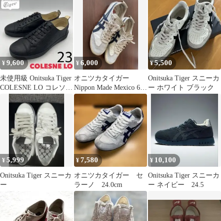
9,600
6,000
5,500
¥
¥
¥
未使用級 Onitsuka Tiger
オニツカタイガー
Onitsuka Tiger スニーカ
COLESNE LO コレソン
Nippon Made Mexico 66
ー ホワイト ブラック
レザー
Deluxe
5,999
7,580
10,100
¥
¥
¥
Onitsuka Tiger スニーカ
オニツカタイガー セ
Onitsuka Tiger スニーカ
ー
ラーノ 24.0cm
ー ネイビー 24.5