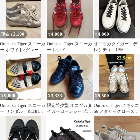
2,100
4,000
4,800
現在 ¥
¥
¥
Onitsuka Tiger スニーカ
Onitsuka Tiger スニーカ
オニツカタイガー デ
ー ホワイト×グレー
ー レッド
レシティ US6
9,000
3,333
9,500
¥
¥
¥
Onitsuka Tiger スニーカ
限定希少型 オニヅカタ
Onitsuka Tiger メキシコ
ー サンダル REBILAC
イガーローンシップ3.0
66 メタリックローズゴ
SANDAL
エナメルレザー黒 23.5
ールド23.5cm
箱付