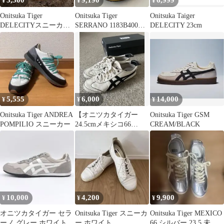
3,300
9,190
6,999
¥
¥
¥
Onitsuka Tiger
Onitsuka Tiger
Onitsuka Taiger
DELECITYスニーカ
SERRANO 1183B400
DELECITY 23cm
ー 25センチ
29cm
5,555
6,000
14,000
¥
¥
¥
Onitsuka Tiger ANDREA
【オニツカタイガー
Onitsuka Tiger GSM
POMPILIO スニーカー
24.5cmメキシコ66
CREAM/BLACK
MEXICO 66】
10,000
4,200
9,900
¥
¥
¥
オニツカタイガー セラ
Onitsuka Tiger スニーカ
Onitsuka Tiger MEXICO
ーノ グレー ホワイト
ー ホワイト
66 シルバー 23.5 未使