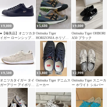
9,000
5,600
9,000
¥
¥
¥
●【極美品】オニツカタ
Onitsuka Tiger
Onitsuka Tiger OHBORI
イガー ローンシップ
HORIZONIA ホリゾニ
A50 ブラック
3.0 ブラック ゴールド
ア 25cm
レザー
9,500
3,800
2,999
¥
¥
¥
オニツカタイガー タイ
Onitsuka Tiger デニムス
Onitsuka Tiger スニーカ
ガーアリー アイボリー
ニーカー
ー ホワイト シルバー
ベージュ スエード