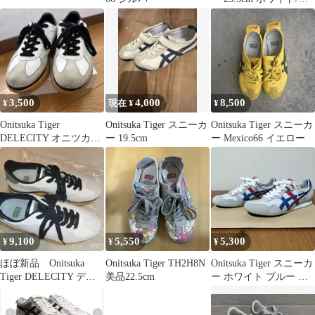
レンジ
3,500
4,000
8,500
¥
現在 ¥
¥
Onitsuka Tiger
Onitsuka Tiger スニーカ
Onitsuka Tiger スニーカ
DELECITY オニツカタ
ー 19.5cm
ー Mexico66 イエロー
イガー 25cm
9,100
5,550
5,300
¥
¥
¥
ほぼ新品 Onitsuka
Onitsuka Tiger TH2H8N
Onitsuka Tiger スニーカ
Tiger DELECITY デレ
美品22.5cm
ー ホワイト ブルー レ
シティ スニーカー
ッド 23.5㎝