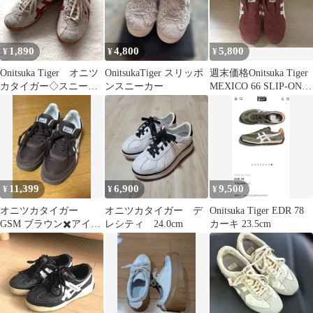
1,890
4,800
5,800
¥
¥
¥
Onitsuka Tiger オニツ
OnitsukaTiger スリッポ
週末価格Onitsuka Tiger
カタイガー◇スニーカ
ンスニーカー
MEXICO 66 SLIP-ON
ー 赤 本革 24.0
レッド
11,399
6,900
9,500
¥
¥
¥
オニツカタイガー
オニツカタイガー デ
Onitsuka Tiger EDR 78
GSM ブラウン✖️アイボ
レシティ 24.0cm
カーキ 23.5cm
リー 23.0cm 箱あり