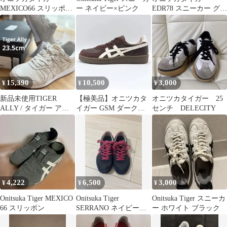
MEXICO66 スリッポン
ー ネイビー×ピンク
EDR78 スニーカー グレ
パラティ 23.0
ー
15,390
10,500
3,000
¥
¥
¥
新品未使用TIGER
【極美品】オニツカタ
オニツカタイガー 25
ALLY / タイガー アリ
イガー GSM ダークブ
センチ DELECITY
ー（Cream）
ラウン クリーム レザー
23cm
4,222
6,500
3,000
¥
¥
¥
Onitsuka Tiger MEXICO
Onitsuka Tiger
Onitsuka Tiger スニーカ
66 スリッポン
SERRANO ネイビー
ー ホワイト ブラック
23.5cm (箱無し)