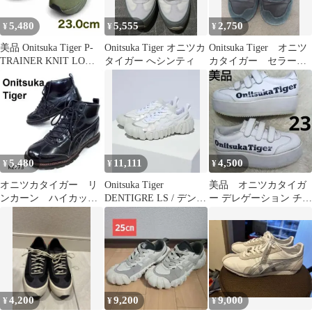
5,480
5,555
2,750
¥
¥
¥
美品 Onitsuka Tiger P-
Onitsuka Tiger オニツカ
Onitsuka Tiger オニツ
TRAINER KNIT LO
タイガー へシンティ
カタイガー セラーノ
23cm
定番人気
5,480
11,111
4,500
¥
¥
¥
オニツカタイガー リ
Onitsuka Tiger
美品 オニツカタイガ
ンカーン ハイカッ
DENTIGRE LS / デンテ
ー デレゲーション チャ
ト 1183A748 24.5cm
ィグレ エルエス
ンク 白 23㌢
4,200
9,200
9,000
¥
¥
¥