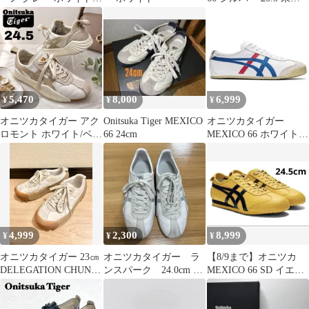
スエード ナイロン 24.5
用
5,470
8,000
6,999
¥
¥
¥
オニツカタイガー アク
Onitsuka Tiger MEXICO
オニツカタイガー
ロモント ホワイト/ベー
66 24cm
MEXICO 66 ホワイト
ジュ 24.5㎝
ブルー 23.5 箱無し
4,999
2,300
8,999
¥
¥
¥
オニツカタイガー 23㎝
オニツカタイガー ラ
【8/9まで】オニツカ
DELEGATION CHUNK
ンスパーク 24.0cm ホ
MEXICO 66 SD イエロ
厚底
ワイト シルバー
ー/ブラック 24.5cm