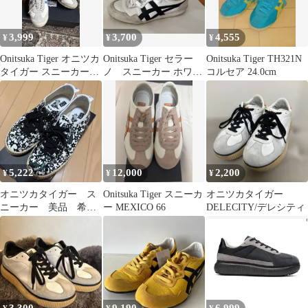
3,999
3,700
4,555
¥
¥
¥
Onitsuka Tiger オニツカ
Onitsuka Tiger セラー
Onitsuka Tiger TH321N
タイガー スニーカー
ノ スニーカー ホワイ
コルセア 24.0cm
23cm
ト×ブラック 23㎝
5,222
12,000
2,200
¥
¥
¥
オニツカタイガー ス
Onitsuka Tiger スニーカ
オニツカタイガー
ニーカー 美品 希
ー MEXICO 66
DELECITY/デレシティ
少 ジュード エスパ
ドリュー 25cm