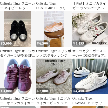
Onitsuka Tiger スニーカ
Onitsuka Tiger
【美品】オニツカタイ
ー ネイビー レッド 新
DENTIGRE LS クリー
ガー ランスパーク レザ
品
ム 25センチ
ー 本革サイズ22.5セン
チSALE
5,000
6,500
4,499
¥
¥
¥
Onitsuka Tiger オニツカ
Onitsuka Tiger スリッポ
オニツカタイガースニ
タイガー LAWNSHIP
ン パステルオレンジ
ーカー D6K3Nデュアリ
3.0
オ OnitsukaTiger25
3,000
7,000
4,400
¥
¥
¥
Onitsuka Tiger スニーカ
Onitsuka Tigerオニツカ
Onitsuka Tiger
ー オニツカタイガー
タイガーピンク スエー
LAWNSHIP PF ホワイ
ド スニーカー25cm
ト ブラック25cm