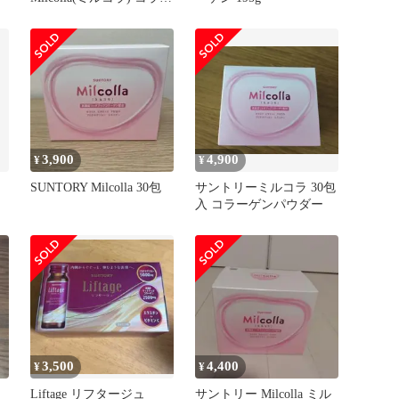
ゲン 美容パウダー 30包
(約1ヶ月分) ミルクセラ
ミド ビタミンC アセロラ
3,900
4,900
¥
¥
SUNTORY Milcolla 30包
サントリーミルコラ 30包
入 コラーゲンパウダー
3,500
4,400
¥
¥
ア
Liftage リフタージュ
サントリー Milcolla ミル