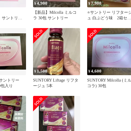
4,900
7,900
¥
¥
封
【新品】Milcolla ミルコ
⭐サントリー リフター
Y サントリ
ラ 30包 サントリー
ュ 白ぶどう味 2箱セ
olla ミルコラ
ト(20本)
1,500
4,600
¥
¥
Y サントリー
SUNTORY Liftage リフタ
SUNTORY Milcolla (ミ
0包入り
ージュ 5本
コラ) 30包