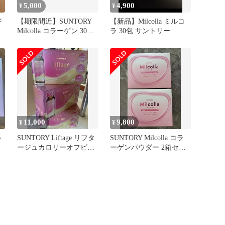
5,000
4,900
¥
¥
ジ
【期限間近】SUNTORY
【新品】Milcolla ミルコ
ッ
Milcolla コラーゲン 30包
ラ 30包 サントリー
2箱
11,000
9,800
¥
¥
ル
SUNTORY Liftage リフタ
SUNTORY Milcolla コラ
ージュカロリーオフピー
ーゲンパウダー 2箱セッ
チ味3箱
ト 箱未開封