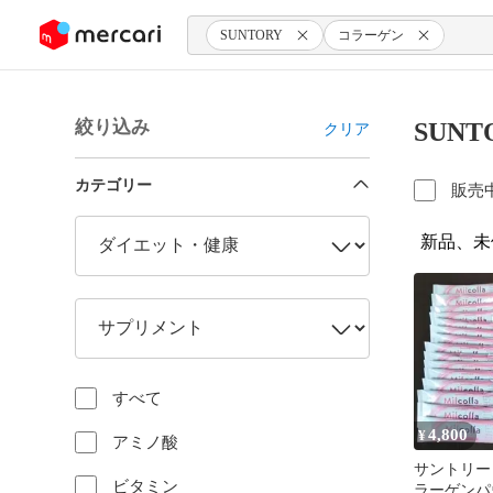
ンツにスキップ
SUNTORY
コラーゲン
絞り込み
SUN
クリア
カテゴリー
販売
新品、未
すべて
4,800
¥
アミノ酸
サントリー
ビタミン
ラーゲンパ