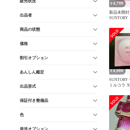
販売状況
4,799
¥
新品未開
出品者
SUNTOR
ー Milc
30包
商品の状態
価格
割引オプション
4,900
¥
あんしん鑑定
SUNTOR
ミルコラ 3
出品形式
保証付き整備品
色
発送オプション