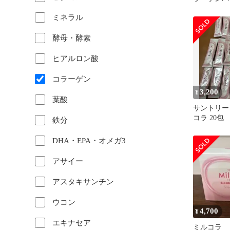
ット
ミネラル
酵母・酵素
ヒアルロン酸
コラーゲン
3,200
¥
葉酸
サントリー Mi
コラ 20包
鉄分
DHA・EPA・オメガ3
アサイー
アスタキサンチン
ウコン
4,700
¥
エキナセア
ミルコラ