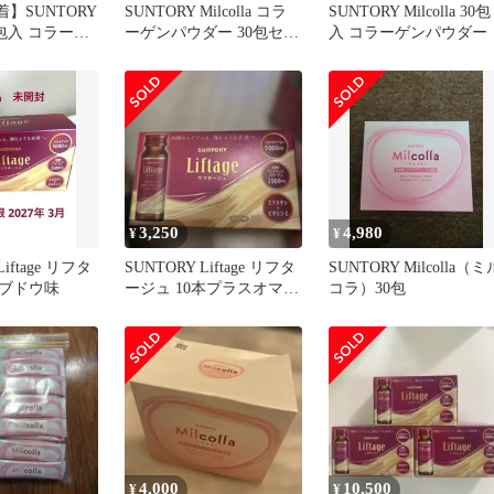
着】SUNTORY
SUNTORY Milcolla コラ
SUNTORY Milcolla 30包
 30包入 コラーゲ
ーゲンパウダー 30包セッ
入 コラーゲンパウダー
ト
3,250
4,980
¥
¥
Liftage リフタ
SUNTORY Liftage リフタ
SUNTORY Milcolla（ミ
ブドウ味
ージュ 10本プラスオマケ
コラ）30包
1本
4,000
10,500
¥
¥