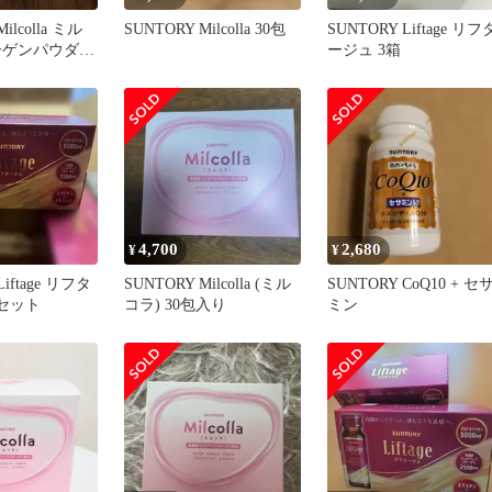
ilcolla ミル
SUNTORY Milcolla 30包
SUNTORY Liftage リフ
ーゲンパウダー
ージュ 3箱
包
4,700
2,680
¥
¥
Liftage リフタ
SUNTORY Milcolla (ミル
SUNTORY CoQ10 + セ
箱セット
コラ) 30包入り
ミン