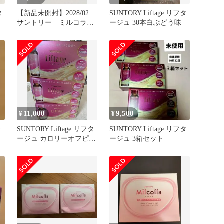
タ
【新品未開封】2028/02
SUNTORY Liftage リフタ
サントリー ミルコラ
ージュ 30本白ぶどう味
30包入 コラーゲンパウダ
ー
11,000
9,500
¥
¥
サ
SUNTORY Liftage リフタ
SUNTORY Liftage リフタ
ージュ カロリーオフピー
ージュ 3箱セット
チ味3箱セット