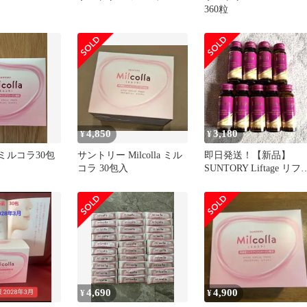
360粒
4,850
3,180
¥
¥
 ミルコラ30包
サントリー Milcolla ミル
即日発送！【新品】
コラ 30包入
SUNTORY Liftage リフ
ージュ 50ml×9本
4,690
4,900
¥
¥