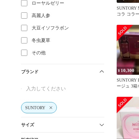
ローヤルゼリー
SUNTORY M
コラ コラ
高麗人参
個包装 26
大豆イソフラボン
冬虫夏草
その他
10,300
¥
ブランド
SUNTORY 
ージュ 3
SUNTORY
サイズ