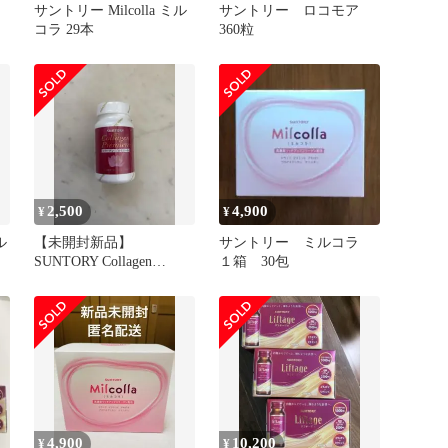
サントリー Milcolla ミル
サントリー ロコモア
コラ 29本
360粒
2,500
4,900
¥
¥
ル
【未開封新品】
サントリー ミルコラ
SUNTORY Collagen
１箱 30包
Premiere 180粒
4,900
10,200
¥
¥