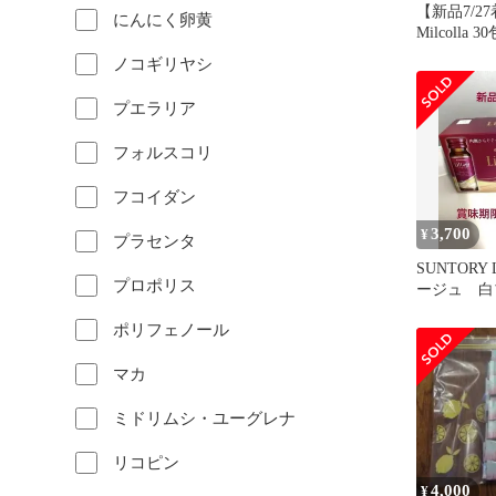
【新品7/27
にんにく卵黄
Milcolla
ンパウダー
ノコギリヤシ
プエラリア
フォルスコリ
フコイダン
3,700
¥
プラセンタ
SUNTORY 
プロポリス
ージュ 白
ポリフェノール
マカ
ミドリムシ・ユーグレナ
リコピン
4,000
¥