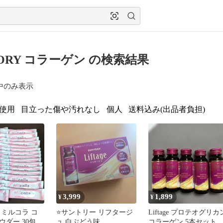
TORY コラーゲン の検索結果
中のみ表示
使用
目立った傷や汚れなし
個人
送料込み(出品者負担)
3,999
1,899
¥
¥
 ミルコラ コ
⭐サントリー リフタージ
Liftage プロテオグリカ
ウダー 30包セ
ュ 白ぶどう味
コラーゲン 5本セット