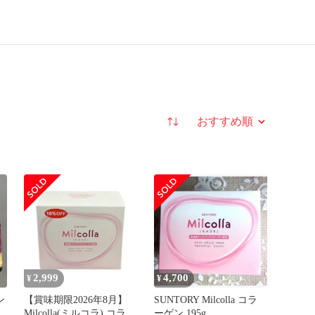
並び替え
2,999
4,700
¥
¥
ン
【賞味期限2026年8月】
SUNTORY Milcolla コラ
Milcolla(ミルコラ) コラー
ーゲン 195g