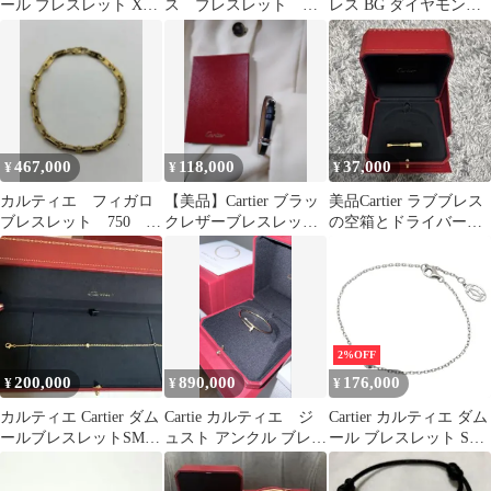
ール ブレスレット XS
ス ブレスレット ホ
レス BG ダイヤモンド
18.5cm ダイヤ K18 YG
ワイトゴールド ⭐︎未使
16サイズ
750 ディアマン レジェ
用に近い美品⭐︎
d Amour Bracelet【証明
書付き】 90331638
467,000
118,000
37,000
¥
¥
¥
カルティエ フィガロ
【美品】Cartier ブラッ
美品Cartier ラブブレス
ブレスレット 750
クレザーブレスレッ
の空箱とドライバーと
K18 10.6g
ト ホワイトゴール
ケース、冊子のみ
ド 4Pダイヤ
2%OFF
200,000
890,000
176,000
¥
¥
¥
カルティエ Cartier ダム
Cartie カルティエ ジ
Cartier カルティエ ダム
ールブレスレットSM
ュスト アンクル ブレス
ール ブレスレット SM
YG
レット YG スモール
ダイヤ K18WG