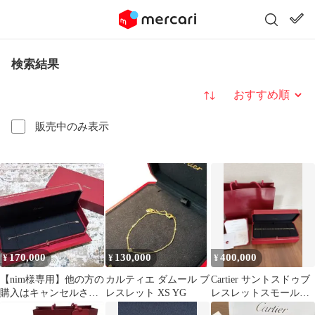
検索結果
並び替え
販売中のみ表示
170,000
130,000
400,000
¥
¥
¥
【nim様専用】他の方の
カルティエ ダムール ブ
Cartier サントスドゥブ
購入はキャンセルさせ
レスレット XS YG
レスレットスモールモ
ていただきます！すみ
デルYG