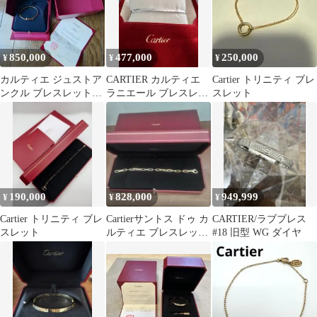
850,000
477,000
250,000
¥
¥
¥
カルティエ ジュストア
CARTIER カルティエ
Cartier トリニティ ブレ
ンクル ブレスレット
ラニエール ブレスレッ
スレット
YG スモール ダイヤ 17
ト K18WG 美品正規品
190,000
828,000
949,999
¥
¥
¥
Cartier トリニティ ブレ
Cartierサントス ドゥ カ
CARTIER/ラブブレス
スレット
ルティエ ブレスレット
#18 旧型 WG ダイヤ
チェーンミディアムモ
デル