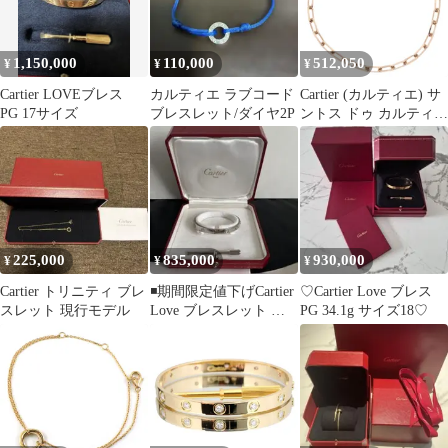
1,150,000
110,000
512,050
¥
¥
¥
Cartier LOVEブレス
カルティエ ラブコード
Cartier (カルティエ) サ
PG 17サイズ
ブレスレット/ダイヤ2P
ントス ドゥ カルティエ
スモール チェーン ブレ
スレット K18PG ピンク
ゴールド
225,000
835,000
930,000
¥
¥
¥
Cartier トリニティ ブレ
◾️期間限定値下げCartier
♡Cartier Love ブレス
スレット 現行モデル
Love ブレスレット ホ
PG 34.1g サイズ18♡
ワイトゴールド 17