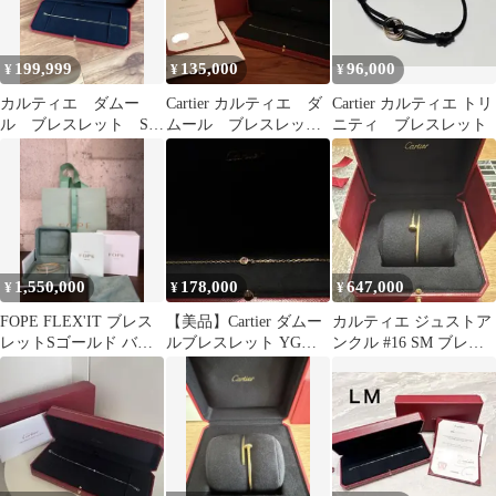
199,999
135,000
96,000
¥
¥
¥
カルティエ ダムー
Cartier カルティエ ダ
Cartier カルティエ トリ
ル ブレスレット SM
ムール ブレスレッ
ニティ ブレスレット
YG
ト XS イエローゴール
ド
1,550,000
178,000
647,000
¥
¥
¥
FOPE FLEX'IT ブレス
【美品】Cartier ダムー
カルティエ ジュストア
レットSゴールド バイ
ルブレスレット YG
ンクル #16 SM ブレス
カラーダイヤフォッぺ
18K❣️
レット K18 YG