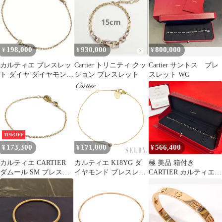
ト sss【中古】
CARTIER【中古】 【ジ
ュエリー】
198,000
930,000
800,000
¥
¥
¥
カルティエ ブレスレッ
Cartier トリニティ クッ
Cartier サントス ブレ
ト ダイヤ ダイヤモンド
ション ブレスレット
スレット WG
ダムール ディアマンレ
ジェ SM K18YG
#196662
11%OFF
173,300
171,000
566,400
¥
¥
¥
カルティエ CARTIER
カルティエ K18YG ダ
極 美品 箱付き
ダムール SM ブレスレ
イヤモンド ブレスレッ
CARTIER カルティエ
ット YG イエローゴー
ト ダムール XS
サントス ドゥ カルティ
ルド 腕輪 メレダイヤ
エ ブレスレット K18ピ
ブレスレット 750 ダイ
ンクゴールド アクセサ
ヤモンド レディース
リー ピンクゴールド
【中古】
32577