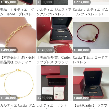
185,000
860,000
273,000
¥
¥
¥
美品 カルティエ ダ
カルティエ ジュストア
Cartier カルティエ ダム
ムールSM ブレスレッ
ンクル ブレスレット
ール ブレスレット LM
ト K18WG B6037200
SM ダイヤ 16 K18YG
WG 証明書付き 箱付
499,000
840,000
100,000
¥
¥
¥
【本物保証】 箱・保付
【美品/証明書】Cartier
Cartier Trinity コードブ
新品同様 カルティエ
ラブブレス クラシック
レスレット
CARTIER 9.5g サントス
モデル 16サイズ
ドゥカルティエ スモー
K18WG
ル B6090300 K18YG メ
ンズ ブレスレット
148,000
750,000
880,000
¥
¥
¥
カルティエ Cartier ダム
カルティエ サント
【美品Cartier】 ラブブ