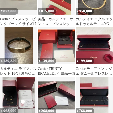
873,000
815,000
950,000
¥
¥
¥
Cartier ブレスレットピ
美品 カルティエ サ
カルティエ エクル エク
ンクゴールド サイズ17
ントス ブレスレット
ルドゥカルティエYG
K18YG 750 付属品完備
19 美品 ブレスレット
189,850
139,800
199,800
¥
¥
¥
カルティエ ラブブレス
Cartier TRINTY
Cartier ディアマン レジ
レット 18金750 WG 黒
BRACELET 付属品完備
ェ ダムールブレスレッ
レザー ベルト ラブバー
トSM YGゴールド
968,000
268,000
768,000
¥
¥
¥