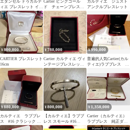
エタンセル ドゥカルテ
Cartier ピンクゴール
カルティエ ジュスト
ィエ ブレスレット イエ
ド チェーンブレスレ
アンクルブレスレット
ローゴールド 17サイズ
ット 銀座購入 ロゴ
ドゥーブルC
800,000
780,000
990,000
¥
¥
¥
CARTIER ブレスレット
Cartier カルティエ ヴィ
普遍的人気Cartier(カル
16cm
ンテージブレスレット
ティエ)ラブブレス
YG 廃盤希少品
クラシックモデル
880,000
800,000
1,350,000
¥
¥
¥
カルティエ ラブブレ
【カルティエ】ラブブ
Cartier（カルティエ）
ス #16 クラシック ピ
レス スモール #16
ラブブレス 純正ダイ
ンクゴールド
K18WG ホワイトゴー
ヤ6P イエローゴールド