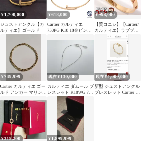
1,700,000
618,000
998,000
¥
¥
¥
ジュストアンクル【カ
Cartier カルティエ
【質コニシ】【Cartier/
ルティエ】ゴールド
750PG K18 18金ピンク
カルティエ】ラブブレ
ゴールド ジュスト アン
ス ブレスレット K18PG
クル ブレスレット スモ
ピンクゴールド 16号 レ
ールモデル バングル 釘
ディース 保証書付き
モチーフ ジュエリー ア
【送料込み】m0588y
クセサリー ブランド 19
サイズ
749,999
130,000
1,000,000
¥
現在 ¥
現在 ¥
Cartier カルティエ ゴー
カルティエ ダムール ブ
新型 ジュストアンクル
ルド アンカー マリン
レスレット K18WG 750
ブレスレット Cartier 売
ブレスレット 750
ダイヤモンド
り切り 原価割れ
315,200
1,899,999
¥
¥