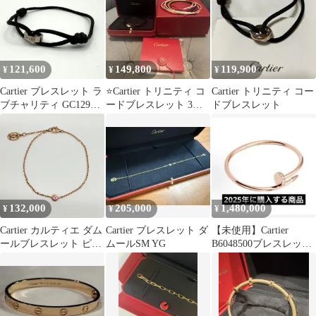
121,600
149,800
119,900
¥
¥
¥
Cartier ブレスレット ラ
⭐️Cartier トリニティ コ
Cartier トリニティ コー
ブチャリティ GC1297
ードブレスレット 3連
ドブレスレット
750WG 3.7g
リング➕交換コード4本
132,000
205,000
1,480,000
¥
¥
¥
Cartier カルティエ ダム
Cartier ブレスレット ダ
【未使用】Cartier
ールブレスレット ピン
ムールSM YG
B6048500ブレスレット
クサファイア 1P K18PG
ピンクゴールドダイヤ
ピンクゴールド Au750
モンド
レディース アクセサリ
ー【中古】Aランク
5_475