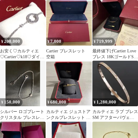
スレット 18 ピンク
15cm K18 YG WG PG
WG 17 旧型磨き済
ゴールド ダイヤ
750 スリーゴールド ス
み
リーカラー Trinity【証
明書付き】 90329790
200,000
7,000
719,999
¥
¥
¥
お安く♡カルティエ
Cartier ブレスレット
最終値下げCartier Love
♡Cartier♡k18♡ダイヤ
空箱
ブレス 18KゴールドSM
2p♡ラブブレスレッド
サイズ17
150,000
680,000
1,280,000
¥
¥
¥
シルバー ロゴプレート
カルティエ ジュストア
カルティエ ラブ ブレス
クリスタル ブレスレッ
ンクルブレスレット バ
SM アフターパヴェダ
ト
ングル sm K18YG 16
イヤ size18 K18PG