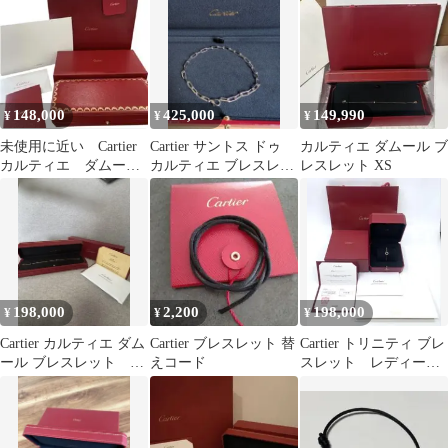
ません！
148,000
425,000
149,990
¥
¥
¥
未使用に近い Cartier
Cartier サントス ドゥ
カルティエ ダムール ブ
カルティエ ダムール
カルティエ ブレスレッ
レスレット XS
ブレスレット
ト
198,000
2,200
198,000
¥
¥
¥
Cartier カルティエ ダム
Cartier ブレスレット 替
Cartier トリニティ ブレ
ール ブレスレット ピ
えコード
スレット レディー
ンクゴールド SM
ス 750 K18