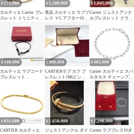
173,800
1,200,000
1,045,000
¥
¥
¥
カルティエ Cartier ブレ
美品 カルティエ ラブブ
Cartier ジュストアンク
スレット トリニティ
レス ＹG アフター10P
ルブレスレット クラシ
B6068115 サークル ダ
フルダイヤ 750 サイズ
ックモデル 18
ブルチェーン スリーカ
17 旧タイプ【中古】
ラー K18PG K18WG
11760
K18YG 【中古】
148,000
980,000
482,000
¥
¥
¥
カルティエ ラブコード
CARTIERラブ カフ ブ
Cartier カルティエ スパ
ブレスレット
レスレット18Kピンク
ルタカス チェーンブレ
750WG【美品】
ゴールドピンクサファ
スレット 19cm ロジウ
イア付き
ム加工 750 K18 WG ホ
ワイトゴールド【送料
無料】 【中古】
TMR2405010012
831,600
1,650,000
1,290,000
¥
¥
¥
CARTIER カルティエ
ジュストアンクル ダイ
Cartier ラブブレス10ダ