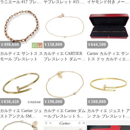
ラニエール #17 ブレス
ヤブレスレット #15 ピ
イヤモンド付き メーカ
レット K18YG レディ
ンクゴールド
ーOH済 証明書付 WG
ース [中古]
498,000
158,800
644,500
¥
¥
¥
カルティエ サントス ス
カルティエ CARTIER
Cartier カルティエ サン
モール ブレスレット
ブレスレット ダムール
トス ドゥ カルティエ
ブレス ダイヤ ブレスレ
ブレスレットスモール
ット 腕回り16/18㎝
PG ピンクゴールド
K18PG（ピンクゴール
ド） ダイヤモンド ダム
ールブレス ダイヤ ブレ
スレット
838,420
198,000
588,880
¥
¥
¥
カルティエ Cartier ジュ
カルティエ Cartier ダム
カルティエ ジュスト ア
ストアンクル SM
ールブレスレット SM
ン クル ブレスレット
CRB6066115 K18YG ダ
スモール 750YG
SM #17 B6062617 Au750
イヤモンド ブレスレッ
(K18YG) ユニセックス