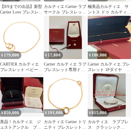
【8/9までの出品】新型
カルティエ Cartier ラブ
極美品カルティエ サ
Cartier Love ブレスレッ
サークル ブレスレット
ントス ドゥ カルティエ
ト YG ♯16
ホワイトゴールド 18K
ミディアム ブレスレ
ット WG
179,000
17,800
180,000
¥
¥
¥
CARTIER カルティエ
Cartier カルティエ ラブ
Cartier カルティエ ブレ
ブレスレット ベビーラ
ブレスレット専用ドラ
スレット 1Pダイヤ
ブ B6022200
イバー 新型刻印入り
XS
WG
850,000
191,000
815,000
¥
¥
¥
美品！カルティエ ジ
カルティエ Cartier トリ
カルティエ ラブブレ
ュストアンクル ブレ
ニティ ブレスレット
ス クラッシック