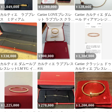
1,049,000
1,280,000
128,000
¥
¥
¥
カルティエ ラブブレ
Cartier LOVEブレスレ
Cartier カルティエ ダム
ス ミディアム
ット ラブブレス クラシ
ール ディアマンレジェ
ック 4Pダイヤ PG
ブレス ピンクサファイ
ア
330,000
900,000
1,380,000
¥
¥
¥
カルティエ ダムールブ
カルティエ ラブブレス
Cartier クラッシュ ドゥ
レスレットLM YG イエ
#16
カルティエ ブレスレッ
ローゴールド
ト ミディアムサイズ15
1,225,000
270,000
1,200,000
¥
¥
¥