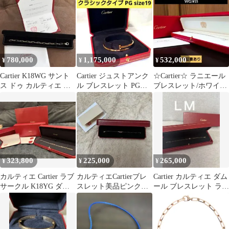
ルド
18金
780,000
1,175,000
532,000
¥
¥
¥
Cartier K18WG サント
Cartier ジュストアンク
☆Cartier☆ ラニエール
ス ドゥ カルティエ チ
ル ブレスレット PG
ブレスレット/ホワイト
ェーンブレスレット
18K クラシック LM
ゴールド WG/#15
323,800
225,000
265,000
¥
¥
¥
カルティエ Cartier ラブ
カルティエCartierブレ
Cartier カルティエ ダム
サークル K18YG ダイ
スレット美品ピンクゴ
ール ブレスレット ラー
ヤモンド ブレスレット
ールド保証書有ドゥー
ジ PG
ブルC