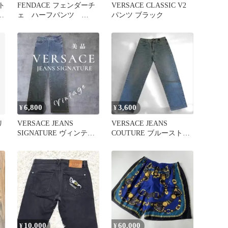
ート
FENDACE フェンダーチ
VERSACE CLASSIC V2
ェ ハーフパンツ
パンツ ブラック
FENDI ✖️ VERSACE
6,800
3,600
¥
¥
リ
VERSACE JEANS
VERSACE JEANS
SIGNATURE ヴィンテー
COUTURE ブルーストレ
ジデニム 美品
ートデニムパンツ 31
10,000
60,000
¥
¥