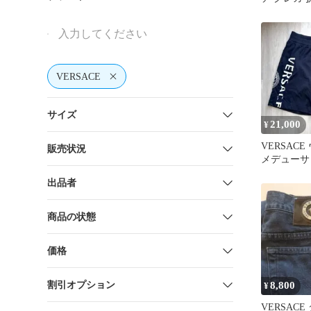
カジュアル
ク
VERSACE
サイズ
21,000
¥
VERSAC
販売状況
メデューサ
ットショーツ
出品者
商品の状態
価格
割引オプション
8,800
¥
VERSAC