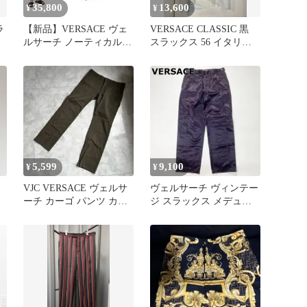
35,800
13,600
¥
¥
ラ
【新品】VERSACE ヴェ
VERSACE CLASSIC 黒
ルサーチ ノーティカル
スラックス 56 イタリア
シルクショートパンツ
製
5,599
9,100
¥
¥
VJC VERSACE ヴェルサ
ヴェルサーチ ヴィンテー
ーチ カーゴ パンツ カー
ジ スラックス メデュー
キ メンズ 34
サボタン 34/48