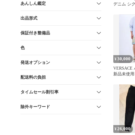
あんしん鑑定
デニム シ
出品形式
保証付き整備品
色
30,000
¥
発送オプション
VERSAC
新品未使用
配送料の負担
タイムセール割引率
除外キーワード
26,000
¥