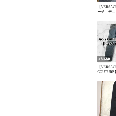
【VERSA
ーチ デ
jeans 
具
8,680
¥
【VERSACE
COUTURE】 
W38