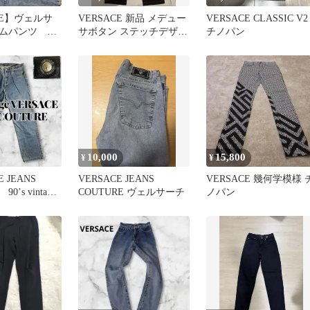
CE】ヴェルサ
VERSACE 新品 メデュー
VERSACE CLASSIC V2
ニムパンツ
サボタン ステッチデザイ
チノパン
メデューサ ロゴ金
ンパンツ 46 イタリア製
10,000
15,800
¥
¥
 JEANS
VERSACE JEANS
VERSACE 幾何学模様 
90’s vintage
COUTURE ヴェルサーチ
ノパン