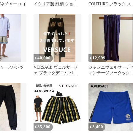
グネチャーロゴ
イタリア製 総柄 ショー
COUTURE ブラック ス
トパンツ W28
ックス
40,000
12,999
¥
¥
E ハーフパンツ
VERSACE ヴェルサーチ
ジャンニヴェルサーチ 
ェ ブラックデニム パン
ィンテージツータック
ツ 30
ラックス パープル 希少
ジャンニ期
35,800
3,400
¥
¥