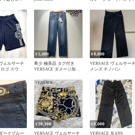
パンツ ブラッ
ハーフパンツ 54サイ
ズ グレカ柄
5,400
8,000
¥
¥
E ヴェルサーチ
希少 極美品 タグ付き
VERSACE ヴェルサー
 ロゴ スウェ
VERSACE ダメージ加工
メンズ チノパン
 2XL
ジーンズ デニム パンツ
20,300
8,000
¥
¥
E ダークブルー
VERSACE ヴェルサーチ
VERSACE JEANS