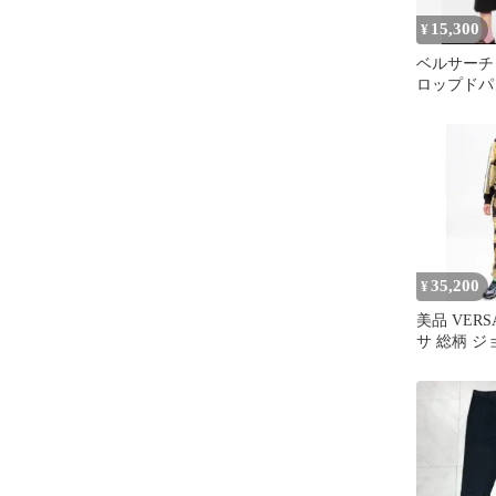
15,300
¥
ベルサーチ
ロップドパ
46 新品
35,200
¥
美品 VER
サ 総柄 
スウェット 