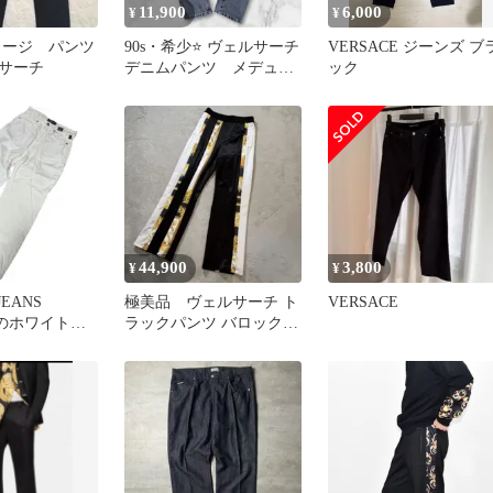
11,900
6,000
¥
¥
 ジャージ パンツ
90s・希少⭐️ ヴェルサーチ
VERSACE ジーンズ ブ
サーチ
デニムパンツ メデュー
ック
サ クロコ型押しタグ
44,900
3,800
¥
¥
JEANS
極美品 ヴェルサーチ ト
VERSACE
Eのホワイトデ
ラックパンツ バロック柄
です。
サイドライン ブラック M