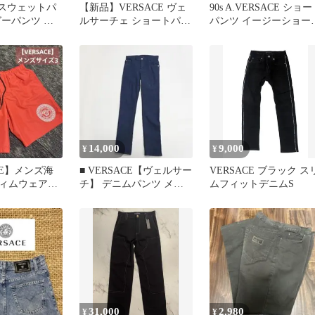
E スウェットパ
【新品】VERSACE ヴェ
90s A.VERSACE ショ
ガーパンツ ブ
ルサーチェ ショートパン
パンツ イージーショー
ツ グレカ チェーンプリ
ツ ヴェルサーチ 希少
ント
14,000
9,000
¥
¥
CE】メンズ海
■ VERSACE【ヴェルサー
VERSACE ブラック ス
ィムウェア、
チ】 デニムパンツ メデ
ムフィットデニムS
ン、ヴェルサ
ューサ a2476
31,000
2,980
¥
¥