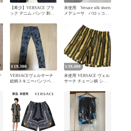
【希少】VERSACE ブラ
未使用 Versace silk shorts
ック デニム パンツ 刺
メデューサ バロッコ
繍 32
バロック
19,300
39,400
¥
¥
チ
VERSACEヴェルサーチ
未使用 VERSACE ヴェル
総柄スキニーパンツベル
サーチ チェーン柄 シル
サーチ
ク ショートパンツ 50