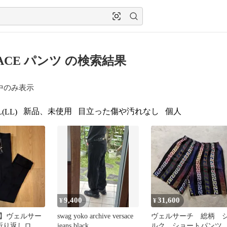
SACE パンツ の検索結果
中のみ表示
新品、未使用
目立った傷や汚れなし
個人
(LL)
9,400
31,600
¥
¥
】ヴェルサー
swag yoko archive versace
ヴェルサーチ 総柄 
 折り返しロゴ
jeans black
ルク ショートパン