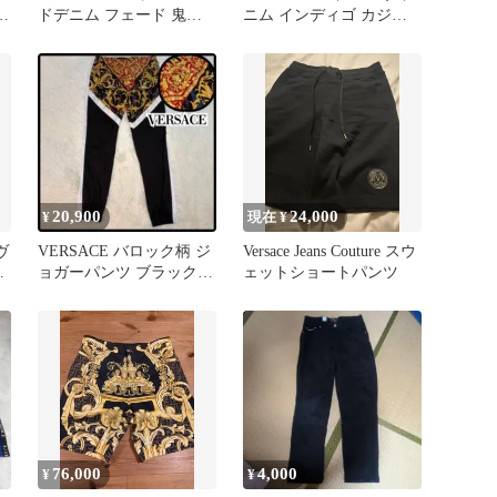
ラ
ドデニム フェード 鬼ヒ
ニム インディゴ カジュ
ゲ ビンテージ
アル ダメージ 白31
20,900
24,000
¥
現在 ¥
ヴ
VERSACE バロック柄 ジ
Versace Jeans Couture スウ
ス
ョガーパンツ ブラック
ェットショートパンツ
ゴールド 44
76,000
4,000
¥
¥