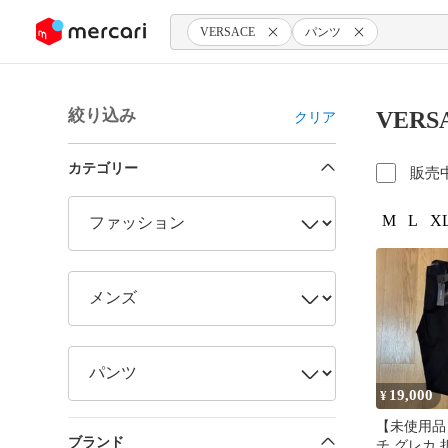
ンツにスキップ
VERSACE
パンツ
絞り込み
VER
クリア
カテゴリー
販売
M
L
XL
19,000
¥
【未使用品
ブランド
チ グレカ