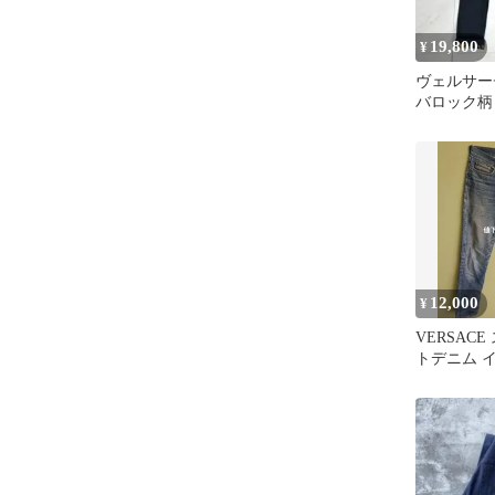
19,800
¥
ヴェルサーチ
バロック柄
ロゴ刺繍 
12,000
¥
VERSAC
トデニム 