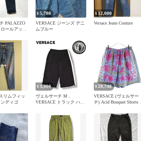
5,780
12,000
¥
¥
 PALAZZO
VERSACE ジーンズ デニ
Versace Jeans Couture
 ロールアップ
ムブルー
スラックス 黒
3,900
20,748
¥
¥
E スリムフィッ
ヴェルサーチ M．
VERSACE (ヴェルサー
インディゴ
VERSACE トラック ハー
チ) Acid Bouquet Shorts
フ パンツ ショーツ ジャ
シッドブーケ シルク ハ
ージ メデューサ ロゴ 刺
ーフパンツ ショーツ マ
繍 サイドテープ プリン
ルチカラー 1004713
ト L ブラック x ホワイト
メンズ