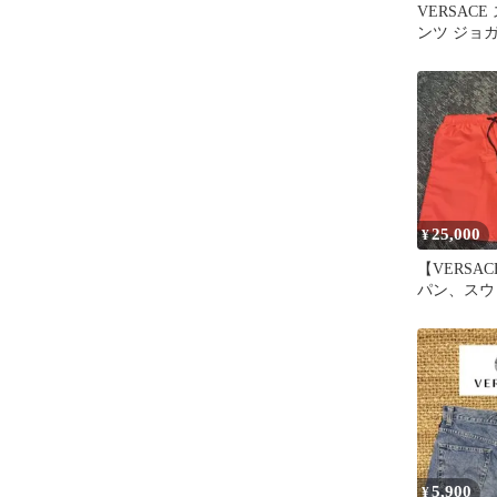
VERSAC
ンツ ジョ
ラック M
25,000
¥
【VERSA
パン、スウ
水着、短パ
ーチ
5,900
¥