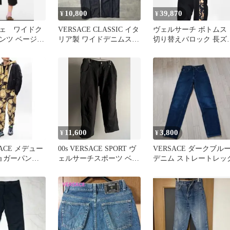
10,800
39,870
¥
¥
ェ ワイドク
VERSACE CLASSIC イタ
ヴェルサーチ ボトムス
ンツ ベージュ
リア製 ワイドデニムスラ
切り替えバロック 長ズ
ックス 濃紺
ン 1023099 VERSACE
11,600
3,800
¥
¥
SACE メデュー
00s VERSACE SPORT ヴ
VERSACE ダークブル
ジョガーパンツ
ェルサーチスポーツ ベイ
デニム ストレートレッ
48 黒
カーパンツ M65