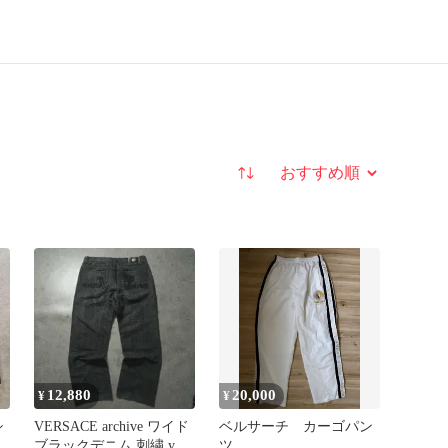
並び替え
12,880
20,000
¥
¥
シ
VERSACE archive ワイド
ベルサーチ カーゴパン
ツ
ブラックデニム 刺繍 y2k
ツ