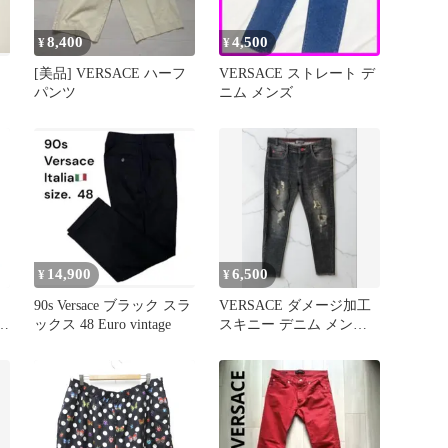
8,400
4,500
¥
¥
[美品] VERSACE ハーフ
VERSACE ストレート デ
パンツ
ニム メンズ
14,900
6,500
¥
¥
90s Versace ブラック スラ
VERSACE ダメージ加工
 ア
ックス 48 Euro vintage
スキニー デニム メンズ
ブラック