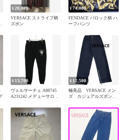
28,000
74,000
¥
¥
VERSACE ストライプ柄
FENDACE バロック柄 ハ
ボ
ズボン
ーフパンツ
13,700
12,500
¥
¥
ー
ヴェルサーチェ A88745
極美品 VERSACE メン
グ
A231242 メデューサロゴ
ズ カジュアルズボン
スウェットジョガーロン
コットン黒系 48サイズ
グパンツ メンズ S