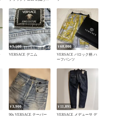
90s00s
5,500
68,000
¥
¥
チ
VERSACE デニム
VERSACE バロック柄 ハ
ーフパンツ
3,900
11,891
¥
¥
90s VERSACE テーパー
VERSACE メデューサ デ