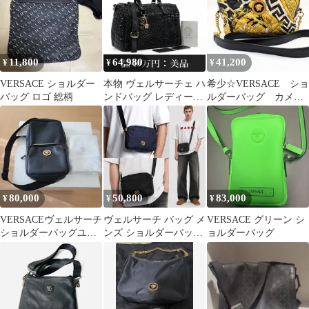
11,800
64,980
41,200
¥
¥
¥
VERSACE ショルダー
本物 ヴェルサーチェ ハ
希少☆VERSACE ショ
バッグ ロゴ 総柄
ンドバッグ レディース
ルダーバッグ カメラ
ヴァニタス 黒 斜め掛け
バック メデューサ
珍しい
ゴールド
80,000
50,800
83,000
¥
¥
¥
VERSACEヴェルサーチ
ヴェルサーチ バッグ メ
VERSACE グリーン シ
ショルダーバッグユニ
ンズ ショルダーバッグ
ョルダーバッグ
セックス【未使用】
バロック VERSACE
1023363