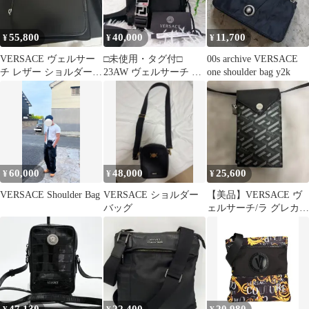
55,800
40,000
11,700
¥
¥
¥
VERSACE ヴェルサー
□未使用・タグ付□
00s archive VERSACE
チ レザー ショルダーバ
23AW ヴェルサーチ シ
one shoulder bag y2k
ッグ ブラック
ョルダーバッグ ネオナ
イロン ロゴ
60,000
48,000
25,600
¥
¥
¥
VERSACE Shoulder Bag
VERSACE ショルダー
【美品】VERSACE ヴ
バッグ
ェルサーチ/ラ グレカ
シグネチャー フォンポ
ーチ