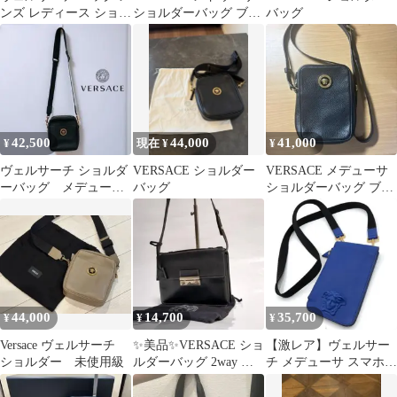
ンズ レディース ショル
ショルダーバッグ ブラ
バッグ
ダーバッグ
ック
42,500
44,000
41,000
¥
現在 ¥
¥
ヴェルサーチ ショルダ
VERSACE ショルダー
VERSACE メデューサ
ーバッグ メデューサ
バッグ
ショルダーバッグ ブラ
VERSACE
ック
44,000
14,700
35,700
¥
¥
¥
Versace ヴェルサーチ
✨美品✨VERSACE ショ
【激レア】ヴェルサー
ショルダー 未使用級
ルダーバッグ 2way セ
チ メデューサ スマホシ
カンド レザー ブラック
ョルダー バッグ ブルー
ゴールド