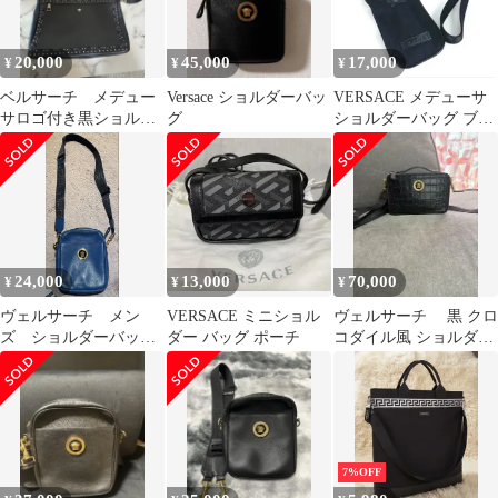
20,000
45,000
17,000
¥
¥
¥
ベルサーチ メデュー
Versace ショルダーバッ
VERSACE メデューサ
サロゴ付き黒ショルダ
グ
ショルダーバッグ ブラ
ーバッグ
ック 美品 正規品 即発
送
24,000
13,000
70,000
¥
¥
¥
ヴェルサーチ メン
VERSACE ミニショル
ヴェルサーチ 黒 クロ
ズ ショルダーバッ
ダー バッグ ポーチ
コダイル風 ショルダー
グ ブルー ゴールド
バッグ
メデューサ
7%OFF