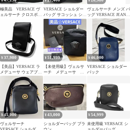
47,130
22,400
20,980
¥
¥
¥
極美品 VERSACE ヴ
VERSACE ショルダー
ヴェルサーチ メンズ バ
ェルサーチ クロスボデ
バッグ サコッシュ シボ
ッグ VERSACE JEANS
ィ ショルダーバッグ
革 レザー×ナイロン ロ
COUTURE Black ブラッ
型押 黒
ゴ 黒
ク
37,980
51,999
46,000
¥
¥
¥
【美品】VERSACE ラ
【未使用級】ヴェルサ
VERSACE ショルダー
メデューサ ウェアブル
ーチ メデューサ シ
バック
ポーチ ショルダーバ
ョルダーバッグ ポー
ッグ
チ 黒
45,000
43,000
54,999
¥
¥
¥
ヴェルサーチ
ショルダーバッグ ブラ
未使用級 VERSACE シ
VERSACE ショルダー
ウン
ョルダーバッグ