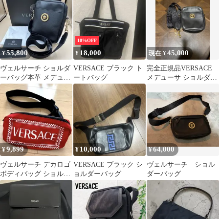
10%OFF
55,800
18,000
45,000
¥
¥
現在 ¥
ヴェルサーチ ショルダ
VERSACE ブラック ト
完全正規品VERSACE
ーバッグ本革 メデュー
ートバッグ
メデューサ ショルダー
サ VERSACE 黒ゴール
バッグ ブラック
ド
9,899
10,000
64,000
¥
¥
¥
ヴェルサーチ デカロゴ
VERSACE ブラック シ
ヴェルサーチ ショル
ボディバッグ ショルダ
ョルダーバッグ
ダーバッグ
ーバッグ ナイロン 赤
レッド