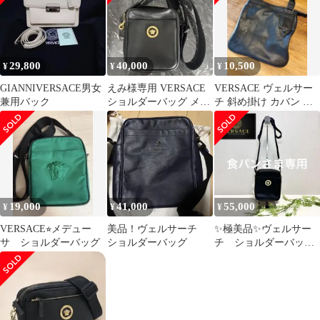
29,800
40,000
10,500
¥
¥
¥
GIANNIVERSACE男女
えみ様専用 VERSACE
VERSACE ヴェルサー
兼用バック
ショルダーバッグ メン
チ 斜め掛け カバン シ
ズ
ョルダー
19,000
41,000
55,000
¥
¥
¥
VERSACE⭐︎メデュー
美品！ヴェルサーチ
✨極美品✨ヴェルサー
サ ショルダーバッグ
ショルダーバッグ
チ ショルダーバッ
グ カーフレザー
黒 メデューサ ジャ
ンニ