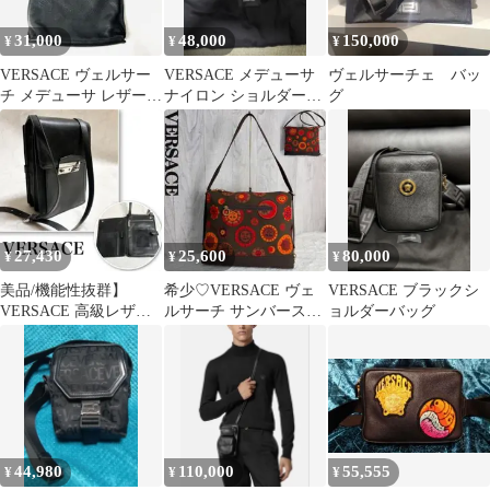
31,000
48,000
150,000
¥
¥
¥
VERSACE ヴェルサー
VERSACE メデューサ
ヴェルサーチェ バッ
チ メデューサ レザー
ナイロン ショルダーバ
グ
ショルダーバッグ
ッグ
27,430
25,600
80,000
¥
¥
¥
美品/機能性抜群】
希少♡VERSACE ヴェ
VERSACE ブラックシ
VERSACE 高級レザー
ルサーチ サンバースト
ョルダーバッグ
ショルダーバッグ オー
キャンバス ショルダー
ガナイザー
バッグ
44,980
110,000
55,555
¥
¥
¥