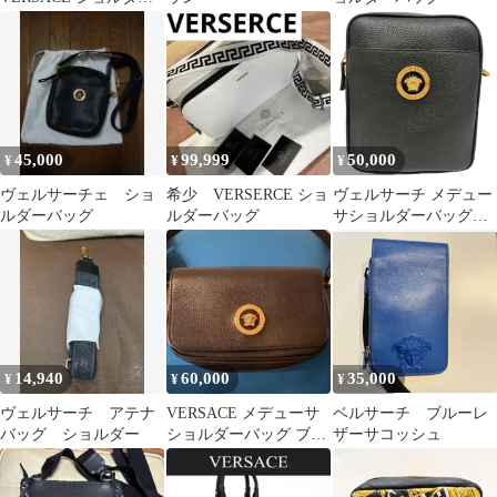
バッグ 黒
45,000
99,999
50,000
¥
¥
¥
ヴェルサーチェ ショ
希少 VERSERCE ショ
ヴェルサーチ メデュー
ルダーバッグ
ルダーバッグ
サショルダーバッグ
1002885 ショルダース
トラップ 保存袋付属
【新品未使用品】
12606R46
14,940
60,000
35,000
¥
¥
¥
ヴェルサーチ アテナ
VERSACE メデューサ
ベルサーチ ブルーレ
バッグ ショルダー
ショルダーバッグ ブラ
ザーサコッシュ
ック