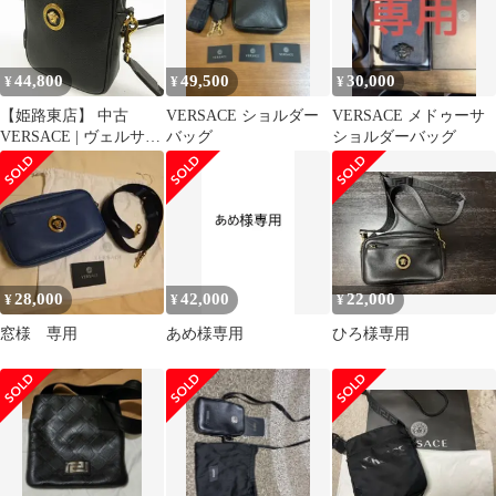
44,800
49,500
30,000
¥
¥
¥
【姫路東店】 中古
VERSACE ショルダー
VERSACE メドゥーサ
VERSACE | ヴェルサー
バッグ
ショルダーバッグ
チ ショルダーバッグ メ
デューサ 1002885 カー
フスキン 【122】
28,000
42,000
22,000
¥
¥
¥
窓様 専用
あめ様専用
ひろ様専用