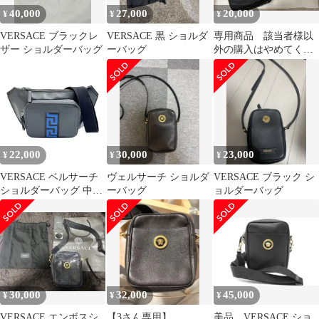
40,000
27,000
20,000
¥
¥
¥
VERSACE ブラックレ
VERSACE 黒 ショルダ
専用商品 該当者様以
ザー ショルダーバッグ
ーバッグ
外の購入はやめてくだ
さい。
22,000
30,000
23,000
¥
¥
¥
VERSACE ベルサーチ
ヴェルサーチ ショルダ
VERSACE ブラック シ
ショルダーバッグ 中破
ーバッグ
ョルダーバッグ
れ有 メンズ
1011795/IA08626 ブラッ
ク
30,000
32,000
45,000
¥
¥
¥
VERSACE エンボスシ
【3さん専用】
美品 VERSACE ショ