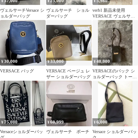
37,000
25,000
5,980
¥
¥
¥
ヴェルサーチVersace シ
ヴェルサーチ ショル
verb1 新品未使用
ョルダーバッグ
ダーバッグ
VERSACE ヴェルサー
チ ノベルティ2WAYバ
ッグ
30,000
33,000
40,000
¥
¥
¥
VERSACE バッグ
VERSACE ベージュ レ
VERSACEのバック シ
ザー ショルダーバッグ
ョルダーバック トート
バック 最終値下げ
75,000
60,999
6,000
¥
¥
¥
Versaceショルダーバッ
ヴェルサーチ ポーチ
Versace ショルダーバッ
グ
ク