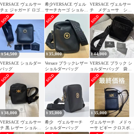
VERSACE ヴェルサー
希少VERSACE ヴェル
VERSACE ヴェルサー
チェ ジャガード ロゴ入
サーチカーゴ ショルダ
チ メデューサ ショ
り ブラック ショルダー
ーバッグ
ルダーバッグ ポー
バッグ
チ 黒
54,500
35,000
44,000
¥
¥
¥
VERSACE ショルダー
Versace ブラックレザー
VERSACE ブラック シ
バッグ
ショルダーバッグ
ョルダーバッグ 袋付
き
38,000
35,000
35,000
¥
¥
¥
VERSACE ヴェルサー
希少 ヴェルサーチ
ヴェルサーチ メドゥ
チ 黒 レザー ショルダ
ショルダーバッグ
ーサ ビギー クロスボデ
ーバッグ
ィ バッグ