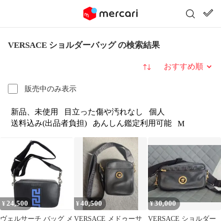
VERSACE ショルダーバッグ の検索結果
並び替え
販売中のみ表示
新品、未使用
目立った傷や汚れなし
個人
送料込み(出品者負担)
あんしん鑑定利用可能
M
24,500
40,500
30,000
¥
¥
¥
ヴェルサーチ バッグ メ
VERSACE メドゥーサ
VERSACE ショルダー