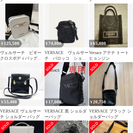
125,500
74,000
65,000
¥
¥
¥
ヴェルサーチ ビギー
VERSACE ヴェルサー
Versace アテナ トート
クロスボディバッグ
チ バロッコ ショル
ヒョンジン
VERSACE
ダーバッグ ボディバ
ッグ
53,400
17,000
20,750
¥
¥
¥
VERSACE ヴェルサー
VERSACE 黒 ショルダ
VERSACE ブラック シ
チ ショルダー バッグ
ーバッグ
ョルダーバッグ