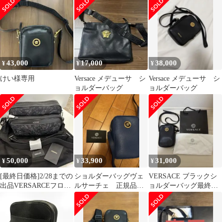
43,000
17,000
38,000
¥
¥
¥
けい様専用
Versace メデューサ シ
Versace メデューサ シ
ョルダーバッグ
ョルダーバッグ
50,000
33,900
31,000
¥
¥
¥
[最終日価格]2/28までの
ショルダーバッグヴェ
VERSACE ブラックシ
出品VERSARCEフロー
ルサーチェ 正規品
ョルダーバッグ最終値
ラル柄ショルダーバッ
カード&袋付き
下げ 11月に金額戻しま
グ
す