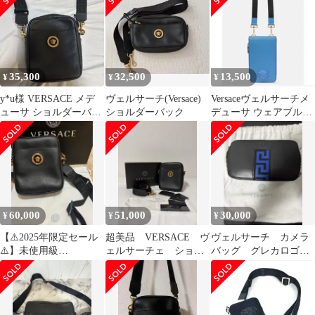
35,300
32,500
13,500
¥
¥
¥
y*u様 VERSACE メデ
ヴェルサーチ(Versace)
Versaceヴェルサーチメ
ューサ ショルダーバッ
ショルダーバック
デューサ ウェアブルポ
グ
ーチ ショルダーバッ
グ
60,000
51,000
30,000
¥
¥
¥
【⚠️2025年限定セール
超美品 VERSACE ヴ
ヴェルサーチ カメラ
⚠️】未使用級
ェルサーチェ ショル
バッグ グレカロゴ
✨VERSACE ショルダ
ダーバッグ メデュー
ショルダーバッグ ブ
ーバッグ
サ 黒
ラック