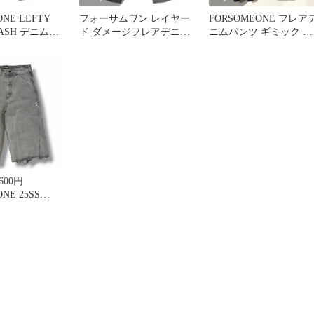
NE LEFTY
⁠フォーサムワン レイヤー
FORSOMEONE フレア
ド ダメージフレアデニム
ニムパンツ ギミック ブ
 78000094
パンツ 46 再構築 【名
ーツカット 146EX
ィゴ メンズ
作】
600円
NE 25SS
PAINTER BK
デニムパンツ
ハーフ フォー
レー 48