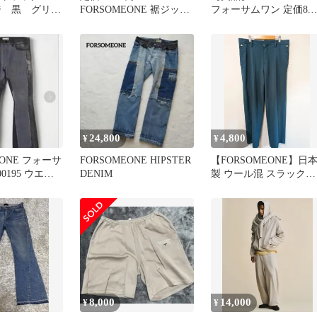
ジ 黒 グリー
FORSOMEONE 裾ジップ
フォーサムワン 定価8.6
ト M相当
ブーツカットブラックデ
万円 レザー切替 パンツ
ニム 羊革
24,800
4,800
¥
¥
EONE フォーサ
FORSOMEONE HIPSTER
【FORSOMEONE】日
00195 ウエス
DENIM
製 ウール混 スラックス
パンツ
ブルーグリーン 50
8,000
14,000
¥
¥