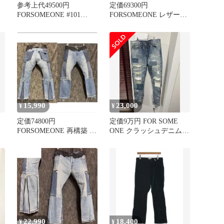
参考上代49500円
定価69300円
ー
FORSOMEONE #101
FORSOMEONE レザー装
パ
DENIM デニムパンツ ジ
飾 マグネットカーゴパン
ーンズ フォーサムワン
ツ 日本
78000806 ブラック 48
（15910M）
15,990
23,000
¥
¥
定価74800円
定価9万円 FOR SOME
FORSOMEONE 再構築 ブ
ONE クラッシュデニム
ーツカットデニム 川村壱
サイズ48
馬着
22,990
18,400
¥
¥