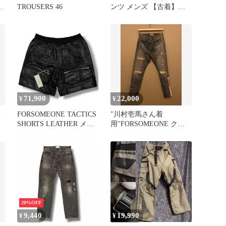
TROUSERS 46
ンツ メンズ 【古着】
【中古】【送料無料】
71,900
22,000
¥
¥
本
FORSOMEONE TACTICS
"川村壱馬さん着
SHORTS LEATHER メン
用"FORSOMEONE クラ
ズ 48
ッシュデニムパンツ
20%OFF
9,440
19,990
¥
¥