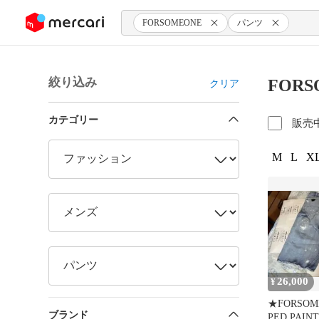
ンツにスキップ
FORSOMEONE
パンツ
絞り込み
FOR
クリア
カテゴリー
販売
M
L
XL
26,000
¥
★FORSOM
ブランド
PED PAIN