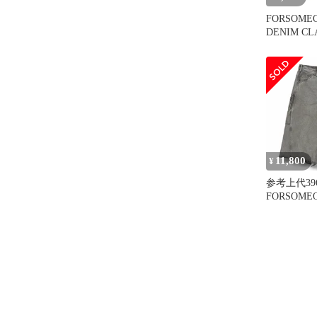
FORSOMEO
DENIM CLASH デニムパ
ンツ ジーンズ
44 インデ
11,800
¥
参考上代39
FORSOMEO
CROPPED 
ペインター
ショーツ 
サムワン グ
（8478M）