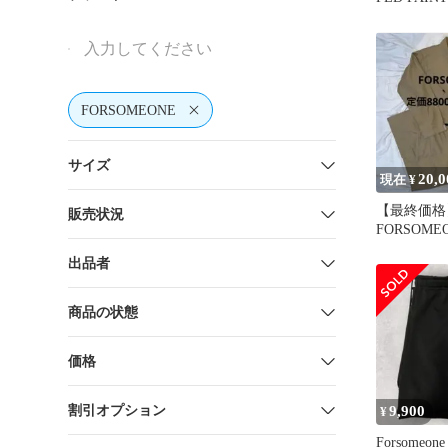
FORSOMEONE
サイズ
20,0
現在 ¥
【最終価格
販売状況
FORSOME
バーオール定
出品者
商品の状態
価格
割引オプション
9,900
¥
Forsome