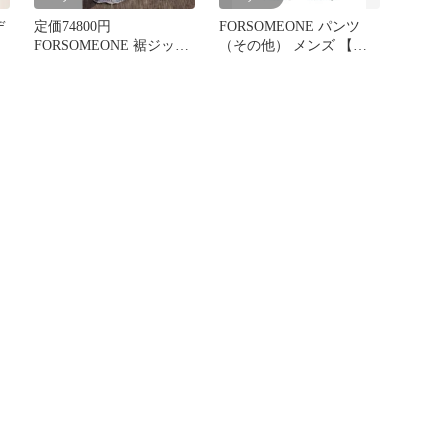
デ
定価74800円
FORSOMEONE パンツ
FORSOMEONE 裾ジップ
（その他） メンズ 【古
ブーツカット 再構築デ
着】【中古】【送料無
ニム 日本
料】