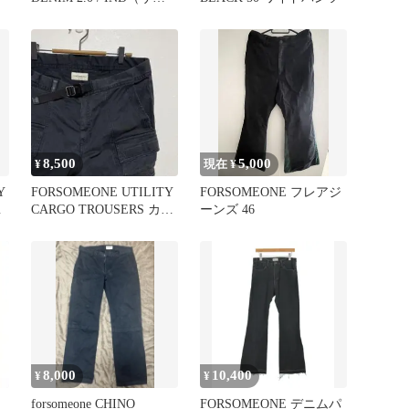
ズ50）
8,500
5,000
¥
現在 ¥
Y
FORSOMEONE UTILITY
FORSOMEONE フレアジ
ブ
CARGO TROUSERS カー
ーンズ 46
ゴパンツ
8,000
10,400
¥
¥
E
forsomeone CHINO
FORSOMEONE デニムパ