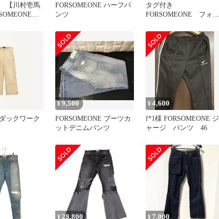
 【川村壱馬
FORSOMEONE ハーフパ
タグ付き
SOMEONE
ンツ
FORSOMEONE フォ
ze
サムワン スウェット
ンツ ベージュ
9,500
4,600
¥
¥
one ダックワーク
FORSOMEONE ブーツカ
f*1様 FORSOMEONE ジ
ットデニムパンツ
ャージ パンツ 46
29,800
7,000
¥
¥