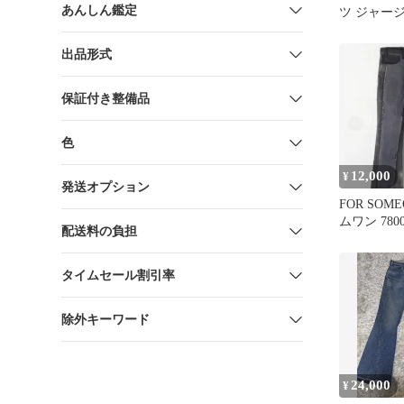
あんしん鑑定
ツ ジャー
ン×ホワイ
出品形式
保証付き整備品
色
12,000
¥
発送オプション
FOR SOM
ムワン 780
配送料の負担
タンデニム
タイムセール割引率
除外キーワード
24,000
¥