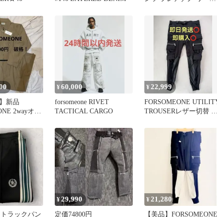
パンツ【値下げ可能】
00
60,000
22,999
¥
¥
】新品
forsomeone RIVET
FORSOMEONE UTILIT
ONE 2wayオー
TACTICAL CARGO
TROUSERレザー切替 
価88,000円
ラック 46
29,990
21,280
¥
¥
one トラックパン
定価74800円
【美品】FORSOMEON