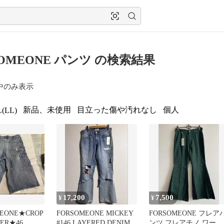
SOMEONE パンツ の検索結果
中のみ表示
新品、未使用
目立った傷や汚れなし
個人
(LL)
17,200
7,500
¥
¥
EONE★CROP
FORSOMEONE MICKEY
FORSOMEONE フレア
TER★46
#146 LAYERED DENIM
ンツ フレアチノ ワーク