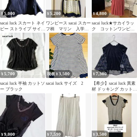
5,000
5,200
4,800
¥
¥
¥
sacai luck スカート ネイ
ワンピース sacai スカー
sacai luck★サカイラッ
ビー ストライプ サイズ
フ柄 マリン 入学
ク コットンワンピー
3
式 卒業式
ス
5,700
3,500
7,300
¥
現在 ¥
¥
sacai luck 半袖 カットソ
sacai luck サイズ 2
【希少】sacai luck 異素
ー ブラック
材 ドッキング カットソ
ー Tシャツ
9,000
7,590
3,500
¥
¥
¥