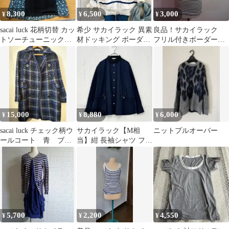
8,300
6,500
3,000
¥
¥
¥
sacai luck 花柄切替 カッ
希少 サカイラック 異素
良品！サカイラック
トソーチューニックブ
材ドッキング ボーダー
フリル付きボーダータ
ラック
カーディガン バックフ
ンクトップ 2
レア
15,000
8,880
6,000
¥
¥
¥
sacai luck チェック柄ウ
サカイラック【M相
ニットプルオーバー
ールコート 青 ブル
当】紺 長袖シャツ フレ
ー系 レディース サ
ア ドローコード バック
イズ1
オープン 春秋
5,700
2,200
4,550
¥
¥
¥