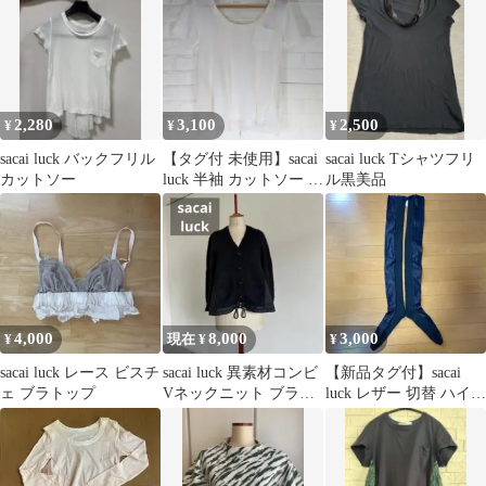
2,280
3,100
2,500
¥
¥
¥
sacai luck バックフリル
【タグ付 未使用】sacai
sacai luck Tシャツフリ
カットソー
luck 半袖 カットソー ホ
ル黒美品
ワイト サイズ2
4,000
8,000
3,000
¥
現在 ¥
¥
sacai luck レース ビスチ
sacai luck 異素材コンビ
【新品タグ付】sacai
ェ ブラトップ
Vネックニット ブラッ
luck レザー 切替 ハイソ
ク M
ックス 黒 緑 ニーハイ