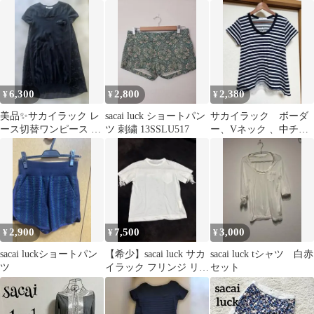
異素材 ドッキング
パーカー 灰 2
6,300
2,800
2,380
¥
¥
¥
美品✨サカイラック レ
sacai luck ショートパン
サカイラック ボーダ
ース切替ワンピース 半
ツ 刺繍 13SSLU517
ー、Vネック 、中チュ
袖 2 ドッキング 黒
ールTシャツ F
2,900
7,500
3,000
¥
¥
¥
sacai luckショートパン
【希少】sacai luck サカ
sacai luck tシャツ 白赤
ツ
イラック フリンジ リネ
セット
ン混 Tシャツ