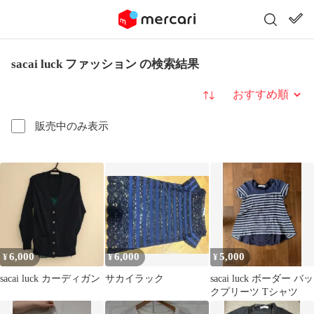
sacai luck ファッション の検索結果
並び替え
販売中のみ表示
6,000
6,000
5,000
¥
¥
¥
sacai luck カーディガン
サカイラック
sacai luck ボーダー バッ
クプリーツ Tシャツ