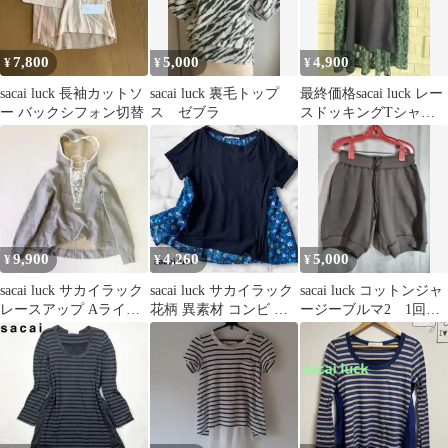
7,800
5,000
4,900
¥
¥
¥
sacai luck 長袖カットソ
sacai luck 裏毛トップ
最終価格sacai luck レー
ー バックシフォン切替
ス ゼブラ
スドッキングTシャツ
ダークネイビー×グリー
ン
9,900
4,260
5,000
¥
¥
¥
sacai luck サカイラック
sacai luck サカイラック
sacai luck コットンジャ
レースアップ Aライン
花柄 異素材 コンビ カ
ージーブルマ2 1回着
パーカー 灰 2
ットソー ギャザー
用 日本製