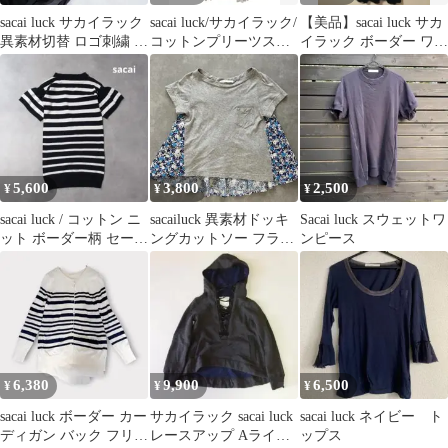
sacai luck サカイラック
sacai luck/サカイラック/
【美品】sacai luck サカ
異素材切替 ロゴ刺繍 ロ
コットンプリーツスカ
イラック ボーダー ワン
ングTシャツ 黒
ート/ホワイト/サイズ2/
ピース M
レディース/FG0178
5,600
3,800
2,500
¥
¥
¥
sacai luck / コットン ニ
sacailuck 異素材ドッキ
Sacai luck スウェットワ
ット ボーダー柄 セータ
ングカットソー フラワ
ンピース
ー チュニック 1
ープリント 日本製
6,380
9,900
6,500
¥
¥
¥
sacai luck ボーダー カー
サカイラック sacai luck
sacai luck ネイビー ト
ディガン バック フリル
レースアップ Aライン
ップス