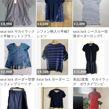
8,900
4,600
2,400
¥
¥
¥
sacai luck サカイラック
シフォン柄入り半袖T
sacai luck シースルー切
☆半袖コットンブラウ
シャツ
替ボーダーロングTシ
ス ストライプ柄
ャツ ライトブルー 1
2,900
9,500
11,900
¥
¥
¥
sacai luck ボーダー切替
Sacai luck ボーダー ニ
美品2度着 サカイラッ
シフォンプリーツ チュ
ット
ク ボウタイワンピー
ニック カットソー
ス 黒 sacai luck