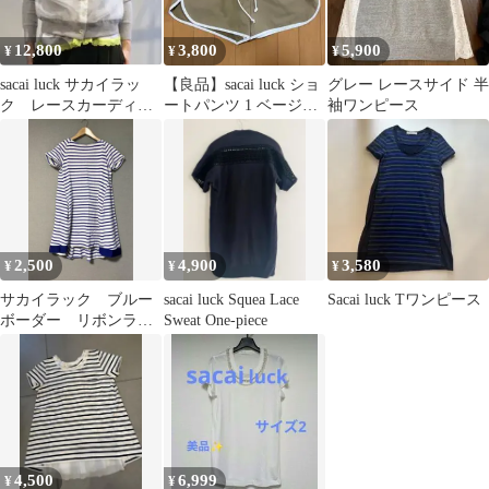
12,800
3,800
5,900
¥
¥
¥
sacai luck サカイラッ
【良品】sacai luck ショ
グレー レースサイド 半
ク レースカーディガ
ートパンツ 1 ベージュ
袖ワンピース
ン サイズ1
ショーツ キュロット
2,500
4,900
3,580
¥
¥
¥
サカイラック ブルー
sacai luck Squea Lace
Sacai luck Tワンピース
ボーダー リボンライ
Sweat One-piece
ン 半袖トップス
4,500
6,999
¥
¥