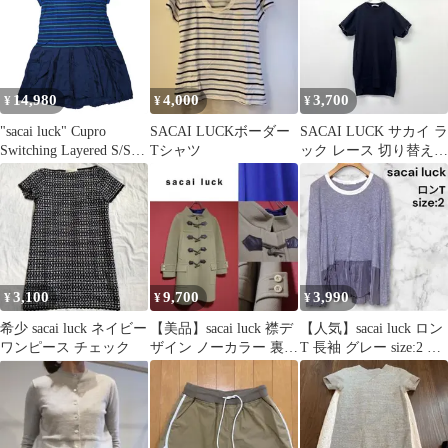
14,980
4,000
3,700
¥
¥
¥
"sacai luck" Cupro
SACAI LUCKボーダー
SACAI LUCK サカイ ラ
Switching Layered S/S
Tシャツ
ック レース 切り替え
One Piece
スウェット ワンピース
ネイビー 系 サイズ 1
807-0005
3,100
9,700
3,990
¥
¥
¥
希少 sacai luck ネイビー
【美品】sacai luck 襟デ
【人気】sacai luck ロン
ワンピース チェック
ザイン ノーカラー 裏地
T 長袖 グレー size:2 カ
ブルー ダッフルコート
ットオフ