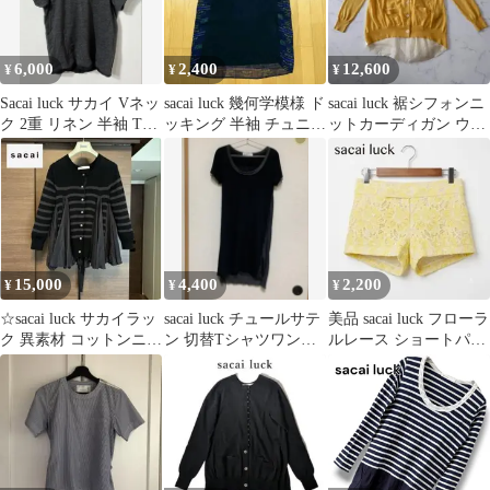
6,000
2,400
12,600
¥
¥
¥
Sacai luck サカイ Vネッ
sacai luck 幾何学模様 ド
sacai luck 裾シフォンニ
ク 2重 リネン 半袖 Tシ
ッキング 半袖 チュニッ
ットカーディガン ウー
ャツ カットソー
ク サカイラック
ル マスタード 2サイズ
15,000
4,400
2,200
¥
¥
¥
☆sacai luck サカイラッ
sacai luck チュールサテ
美品 sacai luck フローラ
ク 異素材 コットンニッ
ン 切替Tシャツワンピ
ルレース ショートパン
トカーディガン『2』☆
ース
ツ クリーム 日本製