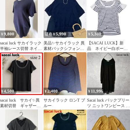
9,800
5,990
5,300
¥
現在 ¥
¥
sacai luck サカイラック
美品✨サカイラック 異
【SACAI LUCK】新
半袖レース切替 ネイビ
素材バックシフォン切
品 ネイビー白ボーダ
ー サイズ1
り替えスパンコールニ
ー半袖トップス フリル
ット ネイビー
レース袖
4,500
2,400
11,996
¥
¥
¥
sacai luck サカイ✨異
サカイラック ロンT ブ
Sacai luck バックプリー
素材切替 ギャザー
ルー
ツ ニットワンピース 薄
フリル カットソー
手 N2995
Tシャツ