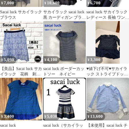
7,000
10,600
6,700
¥
¥
¥
Sacai luck サカイラック
サカイラック sacai luck
sacai luck サカイラック
ブラウス
黒 カーディガン ブラッ
レディース 長袖 ワンピ
ク
ース チュニック カラー
ネイビー 紺 白 ボーダ
ー 異素材 切替 ドッキ
ング フレア ギャザー
フリル M L 相当 ポケッ
ト シアー 綺麗目 カジ
ュアル モード デザイナ
5,099
4,100
3,300
¥
¥
¥
ーズ 1544BC
【美品】Sacai luck サカ
sacai luck ボーダーカッ
♥値下げ不可♥サカイラ
イラック 花柄 刺
トソー ネイビー
ック ストライプドッキ
繍 スカート サイズ1
ングカットソー
3,400
5,030
13,600
¥
¥
¥
sacai luck
sacai luck（サカイラッ
【未使用】sacai luck チ