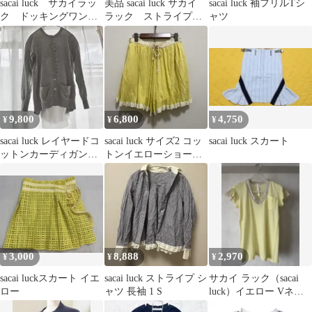
sacai luck サカイラッ
美品 sacai luck サカイ
sacai luck 袖フリルTシ
ク ドッキングワンピ
ラック ストライプタ
ャツ
ース カーディガン
ンクトップ 2
9,800
6,800
4,750
¥
¥
¥
sacai luck レイヤードコ
sacai luck サイズ2 コッ
sacai luck スカート
ットンカーディガン
トンイエローショート
サイズ1
パンツ
3,000
8,888
2,970
¥
¥
¥
sacai luckスカート イエ
sacai luck ストライプ シ
サカイ ラック（sacai
ロー
ャツ 長袖 1 S
luck）イエロー Vネッ
ク Tシャツ フリル袖