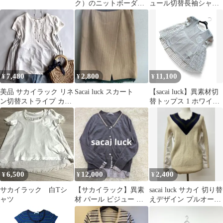
ク）のニットボーダー
ュール切替長袖シャツ
ドッキングワンピー
ライトブルー フリー
ス 1
7,480
2,800
11,100
¥
¥
¥
美品 サカイラック リネ
Sacai luck スカート
【sacai luck】異素材切
ン切替ストライプ カッ
替トップス 1 ホワイト
トソー Tシャツ 1 ホワ
リネン混
イト
6,500
12,000
2,400
¥
¥
¥
サカイラック 白Tシ
【サカイラック】異素
sacai luck サカイ 切り替
ャツ
材 パール ビジュー リ
えデザイン プルオーバ
ボン カーディガン グレ
ー（襟元にシミあり）
ー