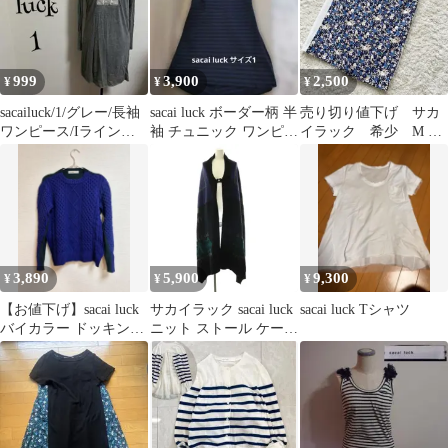
999
3,900
2,500
¥
¥
¥
sacailuck/1/グレー/長袖
sacai luck ボーダー柄 半
売り切り値下げ サカ
ワンピース/Iラインシ
袖 チュニック ワンピー
イラック 希少 M 花
ルエット/ひか
ス ネイビー
柄 ひざ丈タイトスカ
ート ブルー 総柄
3,890
5,900
9,300
¥
¥
¥
【お値下げ】sacai luck
サカイラック sacai luck
sacai luck Tシャツ
バイカラー ドッキング
ニット ストール ケープ
ニット ケーブル モ
ロング ブラック ネイビ
ヘア
ー /HK ■OS