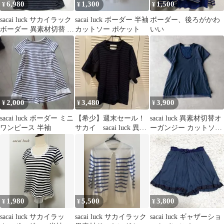
6,980
1,300
1,500
¥
¥
¥
sacai luck サカイラック
sacai luck ボーダー 半袖
ボーダー、後ろがかわ
ボーダー 異素材切替 チ
カットソー ポケット
いい
ュニック M
2,000
3,480
3,900
¥
¥
¥
sacai luck ボーダー ミニ
【希少】週末セール！
sacai luck 異素材切替オ
ワンピース 半袖
サカイ sacai luck 異素
ーガンジー カットソー
材ドッキングカットソ
Tシャツ ネイビー
ー
紺
1,980
5,500
3,800
¥
¥
¥
sacai luck サカイラッ
sacai luck サカイラック
sacai luck ギャザーショ