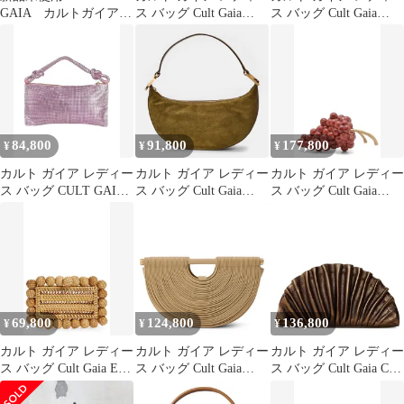
GAIA カルトガイア
ス バッグ Cult Gaia
ス バッグ Cult Gaia
ガイアズアークバッ
Eviana Clutch TIDE
Womens Matilde
グ ピンク
MULTI マルチカラー
Shoulder Bag Celadon
84,800
91,800
177,800
¥
¥
¥
カルト ガイア レディー
カルト ガイア レディー
カルト ガイア レディー
ス バッグ CULT GAIA
ス バッグ Cult Gaia
ス バッグ Cult Gaia
ハンドバッグ Lilac ラ
Womens Leesa Shoulder
Grape Clutch CRIMSON
イラック
Bag Rosemary
クリムゾン
69,800
124,800
136,800
¥
¥
¥
カルト ガイア レディー
カルト ガイア レディー
カルト ガイア レディー
ス バッグ Cult Gaia Eos
ス バッグ Cult Gaia
ス バッグ Cult Gaia Cult
Rattan Box Clutch
Womens Top Handle Bag
Nala Clutch Ld64 Bronze
NATURAL
Sand サンド