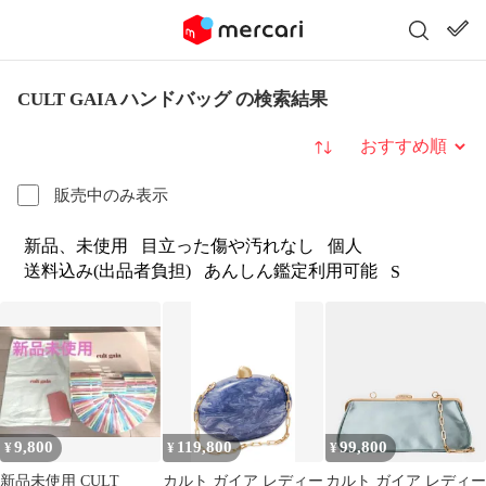
CULT GAIA ハンドバッグ の検索結果
並び替え
販売中のみ表示
新品、未使用
目立った傷や汚れなし
個人
送料込み(出品者負担)
あんしん鑑定利用可能
S
9,800
119,800
99,800
¥
¥
¥
新品未使用 CULT
カルト ガイア レディー
カルト ガイア レディー