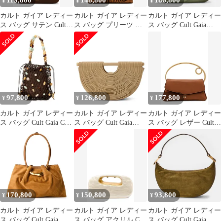
119,800
148,800
186,800
¥
¥
¥
カルト ガイア レディー
カルト ガイア レディー
カルト ガイア レディー
ス バッグ サテン Cult
ス バッグ プリーツ レ
ス バッグ Cult Gaia
Gaia Cosette Satin
ザー Cult Gaia Nala
Womens Caldera Clutch
Shoulder Bag LUWAK
Pleated Leather Clutch
Bag Rosemary
BRONZE
97,800
126,800
177,800
¥
¥
¥
カルト ガイア レディー
カルト ガイア レディー
カルト ガイア レディー
ス バッグ Cult Gaia Cult
ス バッグ Cult Gaia
ス バッグ レザー Cult
Mercier Ld64 Luwak
Womens Top Handle Bag
Gaia Emily Leather Top
Bauble
Sand サンド
Handle Bag SADDLE
170,800
150,800
93,800
¥
¥
¥
カルト ガイア レディー
カルト ガイア レディー
カルト ガイア レディー
ス バッグ Cult Gaia
ス バッグ アクリル Cult
ス バッグ Cult Gaia