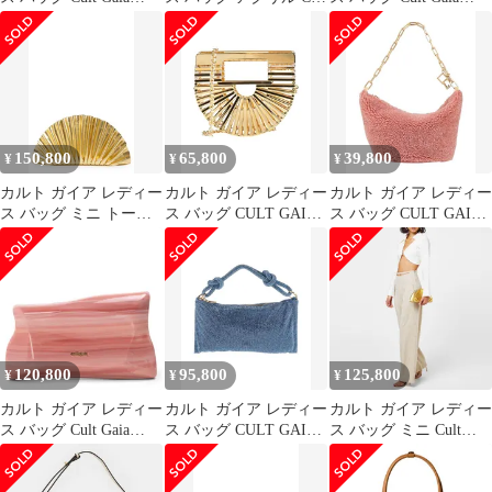
Womens Tote Bag
Gaiamaracryliclutch
Womens Leesa Shoulder
Toasted Caramel
IVORY アイボリー
Bag Rosemary
150,800
65,800
39,800
¥
¥
¥
カルト ガイア レディー
カルト ガイア レディー
カルト ガイア レディー
ス バッグ ミニ トール
ス バッグ CULT GAIA
ス バッグ CULT GAIA
レザー Cult Gaia Mini
ハンドバッグ Gold ゴー
ハンドバッグ Antique
Nala Metallic Leather Fan
ルド
Rose
Clutch GOLD ゴールド
120,800
95,800
125,800
¥
¥
¥
カルト ガイア レディー
カルト ガイア レディー
カルト ガイア レディー
ス バッグ Cult Gaia
ス バッグ CULT GAIA
ス バッグ ミニ Cult
Womens Malaya Clutch
ハンドバッグ Light
Gaia Nala Mini Clutch
Bag Rose Water
Blue ブルー
Gold ゴールド