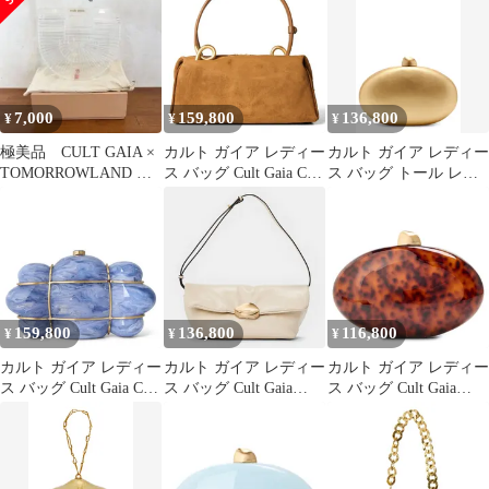
7,000
159,800
136,800
¥
¥
¥
極美品 CULT GAIA ×
カルト ガイア レディー
カルト ガイア レディー
TOMORROWLAND ア
ス バッグ Cult Gaia Cult
ス バッグ トール レザ
クリル ミニバッグ
Azariah Ld64 Rich Clay
ー Cult Gaia Eviana
Metallic Leather Clutch
BRASS メタリック
159,800
136,800
116,800
¥
¥
¥
カルト ガイア レディー
カルト ガイア レディー
カルト ガイア レディー
ス バッグ Cult Gaia Cult
ス バッグ Cult Gaia
ス バッグ Cult Gaia
Bolla Clutch Ld64 Tide
Womens Wren Shoulder
Womens Eviana Clutch
Multi マルチカラー
Bag Alabaster
Bag Caramel