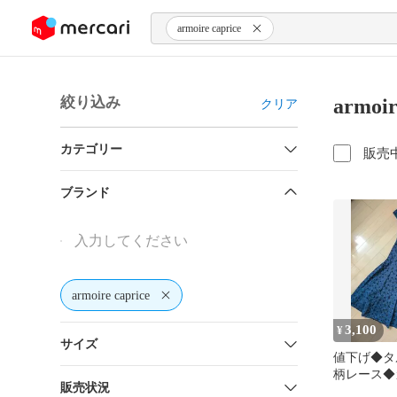
ンツにスキップ
armoire caprice
絞り込み
armoi
クリア
カテゴリー
販売
ブランド
armoire caprice
3,100
¥
サイズ
値下げ◆タ
柄レース◆
販売状況
ロングワン