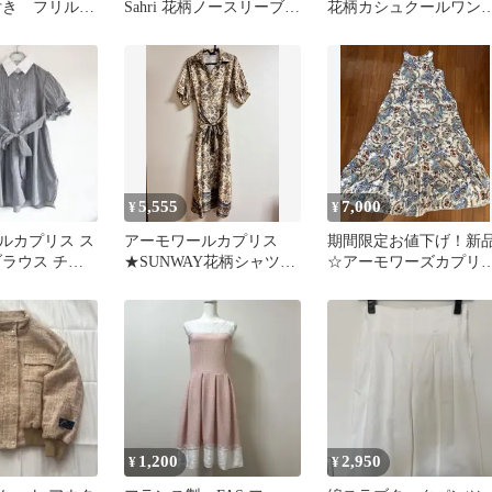
付き フリルワ
Sahri 花柄ノースリーブワ
花柄カシュクールワン
8 グレー系
ンピース
ース
5,555
7,000
¥
¥
ルカプリス ス
アーモワールカプリス
期間限定お値下げ！新
ブラウス チュ
★SUNWAY花柄シャツワ
☆アーモワーズカプリ
ボン 38 白
ンピース
ロングワンピース
1,200
2,950
¥
¥