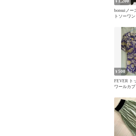
1,200
¥
bonsuiノ
トソーワン
グリーン
500
¥
FEVER 
ワールカプリス