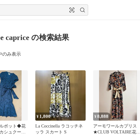
re caprice の検索結果
中のみ表示
1,800
8,888
¥
¥
ルボット◆花
La Coccinella ラコッチネ
アーモワールカプリス
カシュクール
ッラ スカート S
★CLUB VOLTAIRE花
ピース◆パフ
シャツワンピース