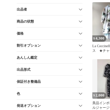
スリーブ
出品者
商品の状態
価格
4,300
¥
割引オプション
La Coccine
ス ★チャ
イタリア
あんしん鑑定
出品形式
保証付き整備品
色
2,000
¥
美品インポ
発送オプション
ルジャージ