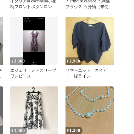
ツ
イタリアla coccinella小花
＊armoire caprice ＊刺繍
柄フロントボタンロング
ブラウス 五分袖（未使
ワンピース
用）Mサイズ
3,300
2,980
¥
¥
チ
エジェリ ノースリーブ
サマーニット ネイビ
ワンピース
ー 縦ライン
1,500
1,200
¥
¥