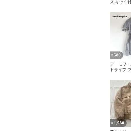
ス キャミ
ンピース 3
580
¥
アーモワー
トライプ 
ニック 袖リ
襟 M
1,980
¥