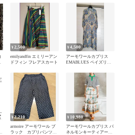
2,500
4,500
¥
¥
白
emilyandfin エミリーアン
アーモワールカプリス
ワ
ドフィン フレアスカート
EMABLUES ペイズリー
柄 ロングワンピース
2,210
10,980
¥
¥
armoire アーモワール ブ
アーモワールカプリス パ
ウ
ラック カプリパンツ
ネルモンキーティアード