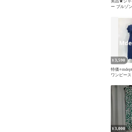
美品★ジャ
ー ブルゾン
ールド
3,590
¥
特価⭐️mde
ワンピース
ース Mサ
ー
3,000
¥