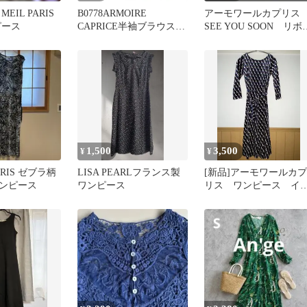
EIL PARIS
B0778ARMOIRE
アーモワールカプリ
ピース
CAPRICE半袖ブラウスフ
SEE YOU SOON リボ
リル オフィスデート
ノースリーブシアーブ
ウス
1,500
3,500
¥
¥
PARIS ゼブラ柄
LISA PEARLフランス製
[新品]アーモワールカプ
ンピース
ワンピース
リス ワンピース イ
ポート フランス製