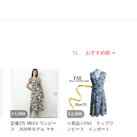
並び替え
5,980
2,400
¥
¥
定価3万 MEES ワンピー
☆美品☆FAS ラップワ
柄
ス 2026年モデル マキシ
ンピース インポート
丈 Aライン コットン
ネイビー 花柄