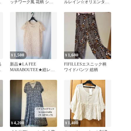
ピ
ッチワーク風 花柄 シャ
ルレイン☆オリエンタル
ツワンピース
花柄とろみワンピースS
1,500
1,600
¥
¥
品
新品★LA FEE
FIFILLESエスニック柄
ス
MARABOUTEE★総レー
ワイドパンツ 総柄
ス 花柄ワンピース
4,200
1,400
¥
¥