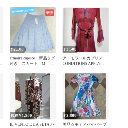
（水玉）リネン
スカート 新品未使用タ
グ付き
2,100
3,500
¥
¥
armoire caprice 新品タグ
アーモワールカプリス
ニ
付き スカート M 水
CONDITIONS APPLY ワ
色 ストライプ柄
ンピース
1,500
2,800
現在 ¥
¥
★
IL VENTO E LA SETA パ
美品☆モティバイパープ