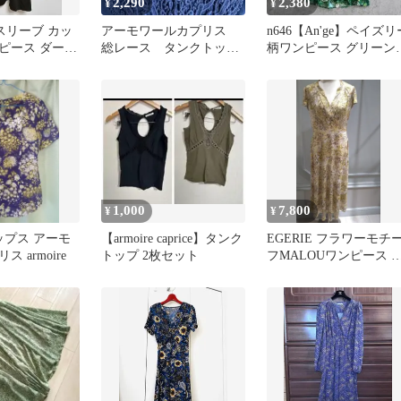
2,290
2,380
¥
¥
ースリーブ カッ
アーモワールカプリス
n646【An'ge】ペイズリ
ピース ダーク
総レース タンクトッ
柄ワンピース グリーン
プ ノースリーブ ネイ
レーヨン100
ビー M 新品
1,000
7,800
¥
¥
トップス アーモ
【armoire caprice】タンク
EGERIE フラワーモチ
 armoire
トップ 2枚セット
フMALOUワンピース 
品✨