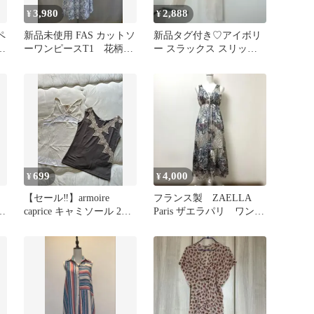
3,980
2,888
¥
¥
ペ
新品未使用 FAS カットソ
新品タグ付き♡アイボリ
ピ
ーワンピースT1 花柄刺
ー スラックス スリット
繍 フランス製
入り
699
4,000
¥
¥
【セール‼️】armoire
フランス製 ZAELLA
ジ
caprice キャミソール 2枚
Paris ザエラパリ ワンピ
セット
ース 夏 ペイズリー