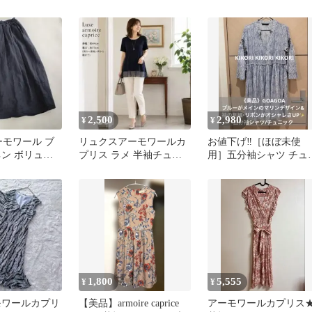
ース
ス ネイビー
2,500
2,980
¥
¥
 アーモワール ブ
リュクスアーモワールカ
お値下げ‼️［ほぼ未使
ネン ボリュー
プリス ラメ 半袖チュニ
用］五分袖シャツ チュ
スカート
ック 紺
ック 刺繍リボン マリン
デザイン
1,800
5,555
¥
¥
モワールカプリ
【美品】armoire caprice
アーモワールカプリス