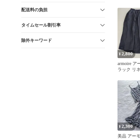
配送料の負担
タイムセール割引率
除外キーワード
2,800
¥
armoire
ラック リ
ム タック
2,300
¥
美品 アー