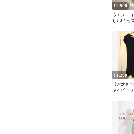
2,500
¥
ウエストゴ
しい❗️ミ
く度に軽や
フォン素材
1,200
¥
【お盆まで
ネイビーワ