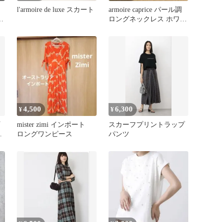
ス
l'armoire de luxe スカート
armoire caprice パール調
ン
ロングネックレス ホワイ
ラ
ト ゴールド
4,500
6,300
¥
¥
mister zimi インポート
スカーフプリントラップ
ン
ロングワンピース
パンツ