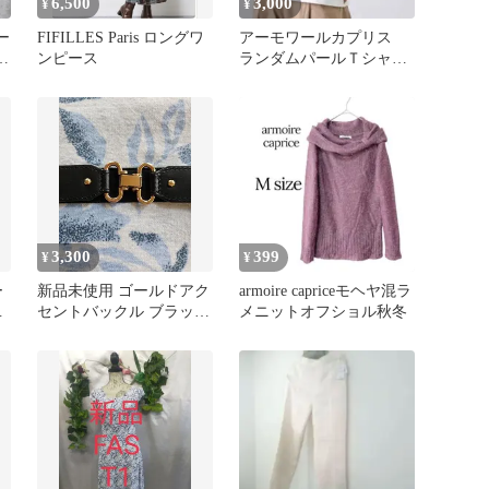
6,500
3,000
¥
¥
ー
FIFILLES Paris ロングワ
アーモワールカプリス
系
ンピース
ランダムパールＴシャ
ツ l’armoire de luxe
3,300
399
¥
¥
ー
新品未使用 ゴールドアク
armoire capriceモヘヤ混ラ
美
セントバックル ブラック
メニットオフショル秋冬
エラスティック ベルト