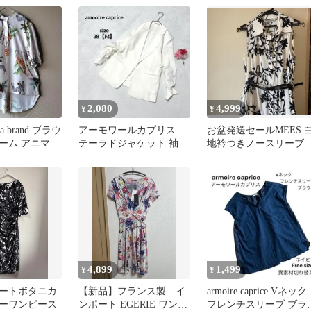
2,080
4,999
¥
¥
lla brand ブラウ
アーモワールカプリス
お盆発送セールMEES 
ーム アニマル
テーラドジャケット 袖く
地衿つきノースリーブ
しゅくしゅ 薄手 白 スト
ンピース
レッチ
4,899
1,499
¥
¥
ートボタニカ
【新品】フランス製 イ
armoire caprice Vネック
ーワンピース
ンポート EGERIE ワンピ
フレンチスリーブ ブラ