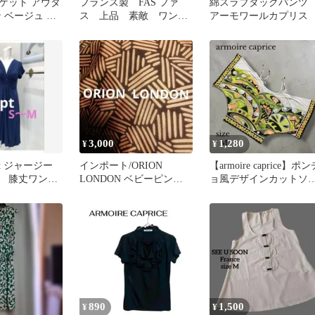
ケット アウタ
フランス製 FAS ファ
綿スラブタックパン
 ベージュ ゴ
ス 上品 素敵 ワンピ
アーモワールカプリス
ース ノースリーブ 夏
3,000
1,280
¥
¥
pt ジャージー
インポート/ORION
【armoire caprice】ポン
 膝丈ワンピ
LONDON ベビーピンク✕
ョ風デザインカットソ
イズ ネイビ
ダークグレーのワンピー
ー M
ス
890
1,500
¥
¥