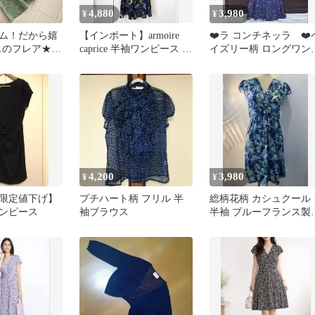
4,880
3,980
¥
¥
ム！だから嬉
【インポート】armoire
❤️ラ コンチネッラ ❤️
セスのフレア★歩
caprice 半袖ワンピース ネ
イズリー柄 ロングワン
かに揺れるシ
イビー
ース 長袖 ブルー系
4,200
3,980
¥
¥
限定値下げ】
プチハート柄 フリル 半
総柄花柄 カシュクール
ンピース
袖ブラウス
半袖 ブルーフランス製
ャージワンピ