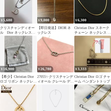
5,680
9,000
6,300
¥
¥
¥
クリスチャンディオー
【即日発送】DIOR ネ
Christian Dior スネーク
ル Dior ネックレス
ックレス
チェーン ネックレス ロ
Dモチーフ シルバー
ング ゴールド
カラー
16,900
26,780
3,333
¥
¥
¥
【希少】Christian Dior
27055✨クリスチャンデ
Christian Dior ロゴ チャ
ロゴ リボン ネックレス
ィオール クレール ディ
ーム ペンダントトップ
ピンク
ー リュヌ ネックレス
CD