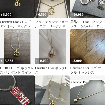
8,000
6,500
10,980
¥
¥
¥
Christian Dior CDロゴ
クリスチャンディオー
美品✨️ Dior ネック
ディオール ネックレス
ル ロゴ サークルネッ
レス シルバー ロ
ゴールド
クレス
ゴ チャーム ライン
ストーン 大きめ
13,333
10,000
8,000
¥
¥
¥
DIOR CDロゴ ネックレ
Christian Dior ネックレ
Christian Dior ロゴ サー
ス ペンダント ラインス
ス
クル ネックレス
トーン メッキ 金 ゴー
ルド