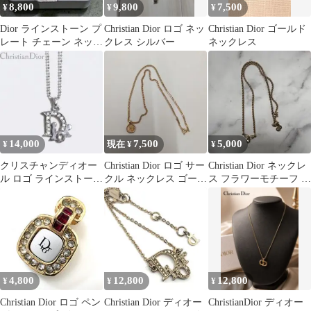
8,800
9,800
7,500
¥
¥
¥
Dior ラインストーン プ
Christian Dior ロゴ ネッ
Christian Dior ゴールド
レート チェーン ネック
クレス シルバー
ネックレス
レス ロゴ タグ シルバ
ー
14,000
7,500
5,000
¥
現在 ¥
¥
クリスチャンディオー
Christian Dior ロゴ サー
Christian Dior ネックレ
ル ロゴ ラインストーン
クル ネックレス ゴール
ス フラワーモチーフ ゴ
ヴィンテージ シルバー
ド メッキ
ールドカラー
4,800
12,800
12,800
¥
¥
¥
Christian Dior ロゴ ペン
Christian Dior ディオー
ChristianDior ディオー