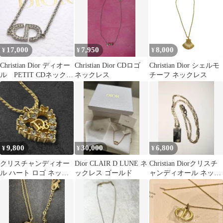
17,000
7,950
8,000
¥
¥
¥
Christian Dior ディオー
Christian Dior CDロゴ
Christian Dior シェルモ
ル PETIT CDネックレ
ネックレス
チーフ ネックレス
ス シルバー
9,800
30,000
6,800
¥
¥
¥
クリスチャンディオー
Dior CLAIR D LUNE ネ
Christian Diorクリスチ
ル ハート ロゴ ネック
ックレス ゴールド
ャンディオール ネック
レス ゴールド 1062
レス CDロゴプレート