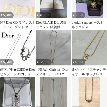
5,380
31,000
3,350
¥
¥
¥
077 Dior CD ラインスト
Dior CLAIR D LUNE ネ
d orlan sunburstースト
ール ペンダント ネック
ックレス 紙袋付
ネックレス
レス アクセサリー
5,500
12,999
6,500
¥
¥
¥
値下げ中★USED★Dior
【美品】Christian Dior
希少◎ クリスチャンデ
ビンテージ ロゴチョー
ディオール CDロゴ ネ
ィオール ネックレス ハ
カーネックレス
ックレス ゴールド
ート ダイヤ ゴールド