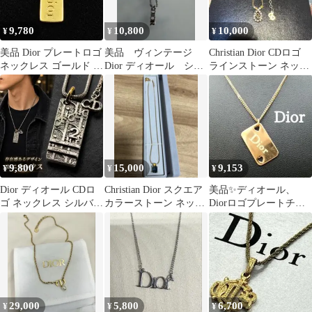
9,780
10,800
10,000
¥
¥
¥
美品 Dior プレートロゴ
美品 ヴィンテージ
Christian Dior CDロゴ
ネックレス ゴールド ヴ
Dior ディオール シル
ラインストーン ネック
ィンテージ
バー ネックレス ロ
レス
ゴ
9,800
15,000
9,153
¥
¥
¥
Dior ディオール CDロ
Christian Dior スクエア
美品✨ディオール、
ゴ ネックレス シルバー
カラーストーン ネック
Diorロゴプレートチャ
947
レス 美品
ームハートレディース
ネックレス_165
29,000
5,800
6,700
¥
¥
¥