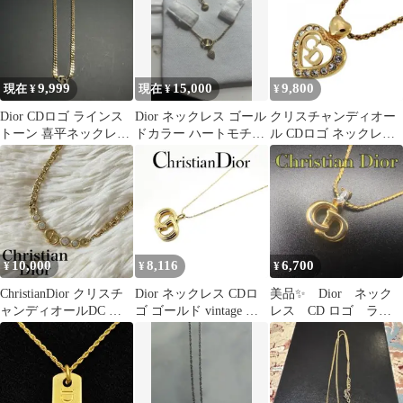
9,999
15,000
9,800
現在 ¥
現在 ¥
¥
Dior CDロゴ ラインス
Dior ネックレス ゴール
クリスチャンディオー
トーン 喜平ネックレス
ドカラー ハートモチー
ル CDロゴ ネックレス
ゴールド ヴィンテー
フ
GP×ラインストーン ゴ
ジ
ールド
10,000
8,116
6,700
¥
¥
¥
ChristianDior クリスチ
Dior ネックレス CDロ
美品✨ Dior ネック
ャンディオールDC ロ
ゴ ゴールド vintage 美
レス CD ロゴ ライ
ゴストーン ネックレス
品
ンストーン 希少 刻
印 2038