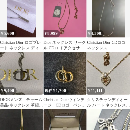
5,600
8,999
4,500
¥
¥
¥
Christian Dior ロゴプレ
Dior ネックレス サーク
Christian Dior CDロゴ
ート ネックレス ディオ
ル CDロゴ アクセサリ
ネックレス
ール アクセサリー
ー ゴールド
9,400
1,700
11,111
¥
現在 ¥
¥
DIORメンズ チャーム
Christian Dior ヴィンテ
クリスチャンディオー
美品/ネックレス 革紐付
ージ CDロゴ ペンダ
ル ハート ネックレス
き 断捨離中
ントトップ
美品 付属品付き