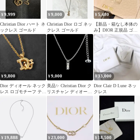
9,999
9,000
5,480
¥
¥
¥
Christian Dior ハート ネ
Christian Dior ロゴ ネッ
【新品・箱なし本体の
ックレス ゴールド
クレス ゴールド
み】DIOR 正規品 ゴー
ルド CDロゴ ネックレ
ス
9,800
9,000
33,000
¥
¥
¥
Dior ディオール ネック
美品✨ Christian Dior ク
Dior Clair D Lune ネッ
レス ロゴモチーフ テク
リスチャン ディオール
クレス
スチャー ゴールド
ネックレス ロゴ シルバ
ー
19,888
23,000
18,500
¥
¥
¥