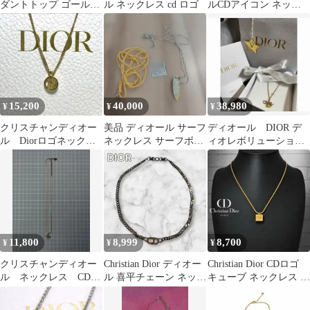
ダントトップ ゴールド
ル ネックレス cd ロゴ
ルCDアイコン ネック
香水瓶モチーフ
レス ゴールドカラー
15,200
40,000
38,980
¥
¥
¥
クリスチャンディオー
美品 ディオール サーフ
ディオール DIOR デ
ル Diorロゴネックレ
ネックレス サーフボー
ィオレボリューション
ス ゴールド メンズ/
ド ロゴ シルバー イエ
ネックレス パール スウ
レディース
ロー
ィング
11,800
8,999
8,700
¥
¥
¥
クリスチャンディオー
Christian Dior ディオー
Christian Dior CDロゴ
ル ネックレス CDロ
ル 喜平チェーン ネック
キューブ ネックレス ゴ
ゴ ｗ0926-0723-2-3
レス ヴィンテージ
ールド 正規品