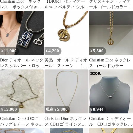
Christian Dior ネック
【DIOR】 ≪ディオー
クリスチャン・ディオ
レス ボックス付き
ル≫ ノベルティ シルバ
ール ゴールドカラー チ
シルバーカラー ロゴ
ーネックレス
ェーンネックレス 約
80cm
11,000
4,200
5,500
¥
¥
¥
Dior ディオール ネック
美品 オールド ディオ
Christian Dior ネックレ
レス シルバー トロッタ
ール ストーン ゴー
ス ゴールドカラー
ーロゴ 509
ルドネックレス ロン
グチェーン75cm
15,000
5,800
8,944
¥
現在 ¥
¥
Christian Dior CDロゴ
Christian Dior ネックレ
Christian Dior ディオー
バッグモチーフ ネック
ス CDロゴ ラインスト
ル CDロゴネックレ
レス アンティーク
ーン GP
ス サークル シルバ