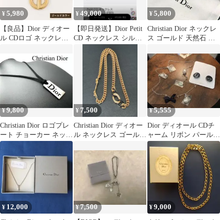
5,980
49,000
5,800
¥
¥
¥
【良品】Dior ディオー
【即日発送】Dior Petit
Christian Dior ネックレ
ル CDロゴ ネックレス
CD ネックレス シルバ
ス ゴールド 天然石 プ
サークル ゴールド
ー 箱付き 美品
レート CDロゴ
9,800
7,500
5,555
¥
¥
¥
Christian Dior ロゴプレ
Christian Dior ディオー
Dior ディオール CDチ
ート チョーカー ネック
ル ネックレス ゴールド
ャーム リボン パール
レス
ラインストーン
ロングネックレス ※お
まけ付
12,000
7,500
9,000
¥
¥
¥