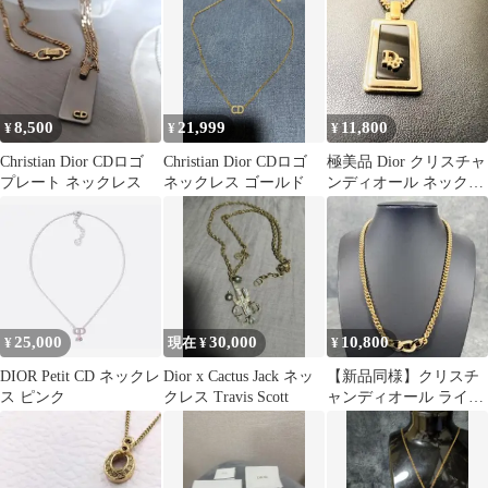
ー
8,500
21,999
11,800
¥
¥
¥
Christian Dior CDロゴ
Christian Dior CDロゴ
極美品 Dior クリスチャ
プレート ネックレス
ネックレス ゴールド
ンディオール ネックレ
ス プレート ロゴ ゴー
ルド
25,000
30,000
10,800
¥
現在 ¥
¥
DIOR Petit CD ネックレ
Dior x Cactus Jack ネッ
【新品同様】クリスチ
ス ピンク
クレス Travis Scott
ャンディオール ライン
ストーン 喜平チェーン
ネックレス