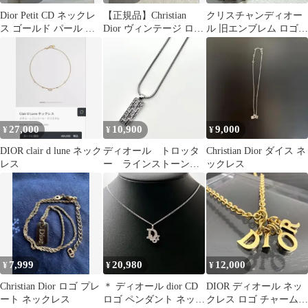
Dior Petit CD ネックレ
【正規品】Christian
クリスチャンディオー
ス ゴールド パール 箱
Dior ヴィンテージ ロゴ
ル 旧エンブレム ロゴ
付き
ネックレス シルバー
ネックレス ゴールド
27,000
10,900
9,000
¥
¥
¥
DIOR clair d lune ネック
ディオール トロッタ
Christian Dior ダイス ネ
レス
ー ラインストーン
ックレス
リバーシブル ネック
レス シルバー
7,999
20,980
12,000
¥
¥
¥
Christian Dior ロゴ プレ
＊ ディオール dior CD
DIOR ディオール ネッ
ート ネックレス
ロゴ ペンダント ネック
クレス ロゴ チャーム