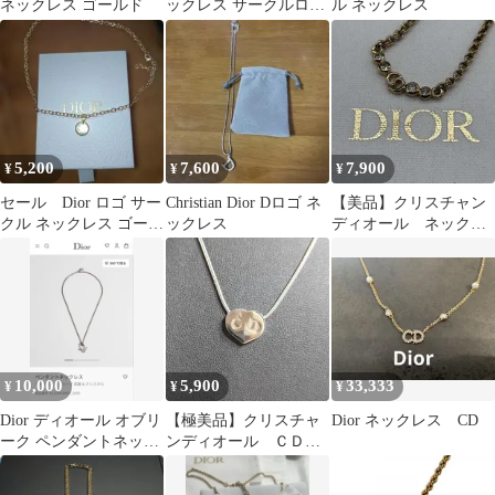
ネックレス ゴールド
ックレス サークルロゴ
ル ネックレス
チャーム シルバー
5,200
7,600
7,900
¥
¥
¥
セール Dior ロゴ サー
Christian Dior Dロゴ ネ
【美品】クリスチャン
クル ネックレス ゴール
ックレス
ディオール ネックレ
ドカラー
ス CDロゴ ラインス
トーン
10,000
5,900
33,333
¥
¥
¥
Dior ディオール オブリ
【極美品】クリスチャ
Dior ネックレス CD
ーク ペンダントネック
ンディオール ＣＤロ
レス
ゴ ハート ネックレ
ス シルバー 希少品