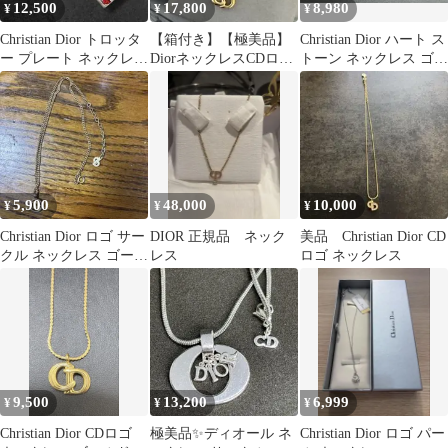
12,500
17,800
8,980
¥
¥
¥
Christian Dior トロッタ
【箱付き】【極美品】
Christian Dior ハート ス
ー プレート ネックレス
DiorネックレスCDロゴ
トーン ネックレス ゴー
赤 1072
GPメッキラインストー
ルド
ンdn524
5,900
48,000
10,000
¥
¥
¥
Christian Dior ロゴ サー
DIOR 正規品 ネック
美品 Christian Dior CD
クル ネックレス ゴール
レス
ロゴ ネックレス
ド
9,500
13,200
6,999
¥
¥
¥
Christian Dior CDロゴ
極美品✨ディオール ネ
Christian Dior ロゴ パー