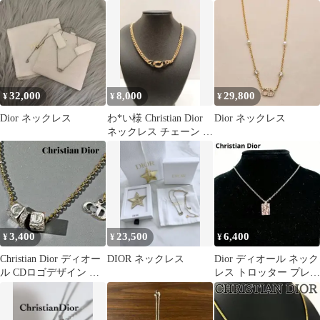
レス シルバー Y983
ゴールド
32,000
8,000
29,800
¥
¥
¥
Dior ネックレス
わ*い様 Christian Dior
Dior ネックレス
ネックレス チェーン ゴ
ールド
3,400
23,500
6,400
¥
¥
¥
Christian Dior ディオー
DIOR ネックレス
Dior ディオール ネック
ル CDロゴデザイン ネ
レス トロッター プレー
ックレス シルバー
ト ピンク 481/42