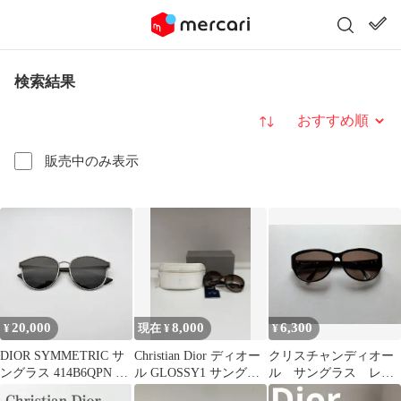
検索結果
並び替え
販売中のみ表示
20,000
8,000
6,300
¥
現在 ¥
¥
DIOR SYMMETRIC サ
Christian Dior ディオー
クリスチャンディオー
ングラス 414B6QPN レ
ル GLOSSY1 サングラ
ル サングラス レデ
ディース
ス ブラウン
ィース (ヴィンテージ