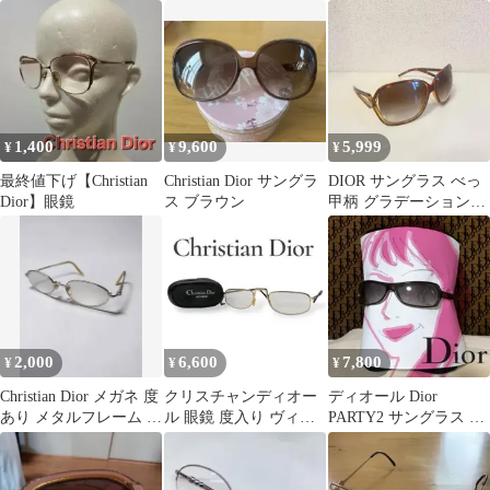
ュー ブラック 箱
ラス238オーストリア製
イ型 CD ロゴ Y2K 90s
1,400
9,600
5,999
¥
¥
¥
最終値下げ【Christian
Christian Dior サングラ
DIOR サングラス べっ
Dior】眼鏡
ス ブラウン
甲柄 グラデーションレ
ンズ
2,000
6,600
7,800
¥
¥
¥
Christian Dior メガネ 度
クリスチャンディオー
ディオール Dior
あり メタルフレーム シ
ル 眼鏡 度入り ヴィン
PARTY2 サングラス ス
ルバー
テージ レトロ 折りたた
クエアレンズ
み y2k