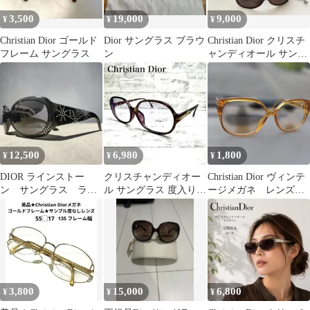
3,500
19,000
9,000
¥
¥
¥
Christian Dior ゴールド
Dior サングラス ブラウ
Christian Dior クリスチ
フレーム サングラス
ン
ャンディオール サング
ラス SPIDIOR
12,500
6,980
1,800
¥
¥
¥
DIOR ラインストー
クリスチャンディオー
Christian Dior ヴィンテ
ン サングラス ライ
ル サングラス 度入り
ージメガネ レンズ無
トカラー ロゴ 装
ボストン ドイツ製
し
飾 ブラック 黒縁
3,800
15,000
6,800
¥
¥
¥