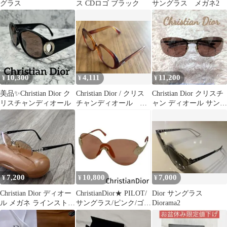
グラス
ス CDロゴ ブラック
サングラス メガネ2
10,300
4,111
11,200
¥
¥
¥
美品✨Christian Dior ク
Christian Dior / クリス
Christian Dior クリスチ
リスチャンディオール
チャンディオール ブ
ャン ディオール サング
ラウン メガネ
ラス YB7KH
7,200
10,800
7,000
¥
¥
¥
Christian Dior ディオー
ChristianDior★ PILOT/
Dior サングラス
ル メガネ ラインストー
サングラス/ピンク/ゴー
Diorama2
ン 度入り 美品
ルド