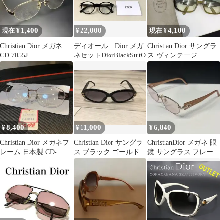
1,400
22,000
4,100
現在 ¥
¥
現在 ¥
Christian Dior メガネ
ディオール Dior メガ
Christian Dior サングラ
CD 7055J
ネセットDiorBlackSuitO
ス ヴィンテージ
8,400
11,000
6,840
¥
¥
¥
Christian Dior メガネフ
Christian Dior サングラ
ChristianDior メガネ 眼
レーム 日本製 CD-
ス ブラック ゴールド
鏡 サングラス フレーム
7584J 眼鏡
y2k
度無カラーレンズ