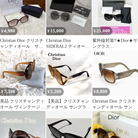
4,980
15,000
25,000
¥
¥
¥
Christian Dior クリスチ
Christian Dior
紫外線対策‼️★Dior★サ
ャンディオール サン
SIDERAL2 ディオー
ングラス
グラス 鼈甲模様
ル サングラス
【DIORVOLUTE2F】未
使用品
7,390
5,200
8,800
¥
¥
¥
美品 クリスチャンディ
【美品】クリスチャン
Christian Dior クリスチ
オール ヴィンテージ サ
ディオール サングラス
ャンディオール サング
ングラス CDロゴ 刻印
ブラウン 2320 10 CDロ
ラス ハート
有 茶
ゴ