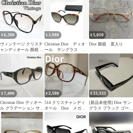
6,380
3,980
5,010
¥
¥
¥
ヴィンテージ クリスチ
Christian Dior ディオ
Dior 眼鏡 度入り
ャンディオール 眼鏡 フ
ール サングラス べ
レーム 2517A ドイツ製
っ甲調 2835
7,400
2,580
33,333
¥
¥
¥
Christian Dior ディオー
514 クリスチャンディ
[新品未使用] Dior サン
ル グラデーション サン
オール Dior メガ
グラス ブラック ゴール
グラス CD ロゴ
ネ 度有 2432A11
ドCDロゴ