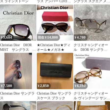
ス ラインストーン
ラス アンバー CDロゴ
ングラス スクエア メタ
ビッグシェイプ べっこ
ルフレーム ケース付き
う色
5,684
14,800
4,700
¥
現在 ¥
¥
Christian Dior DIOR
★Christian Dior★ディ
クリスチャンディオー
MIST サングラス べ
オール★メガネ★
ル DIOR サングラ
っ甲柄フレーム
ス リムレス ヴィン
テージ
7,500
2,850
6,190
¥
¥
¥
Christian Dior サングラ
Christian Dior サングラ
クリスチャンディオー
ス
スケース ブラック
ル ヴィンテージ サング
ラス べっ甲柄 度あり
ドイツ製