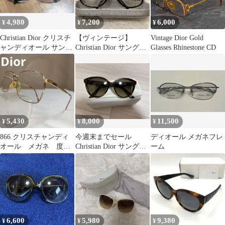
4,980
7,200
6,000
¥
¥
¥
Christian Dior クリスチ
【ヴィンテージ】
Vintage Dior Gold
ャンディオール サング
Christian Dior サングラ
Glasses Rhinestone CD
ラス
ス（度あり）
5,430
8,000
11,500
¥
¥
¥
866 クリスチャンディ
今週末までセール
ディオール メガネフレ
オール メガネ 度
Christian Dior サングラ
ーム
有 ヴィンテージ
ス
2791 44
6,600
5,980
9,380
¥
¥
¥