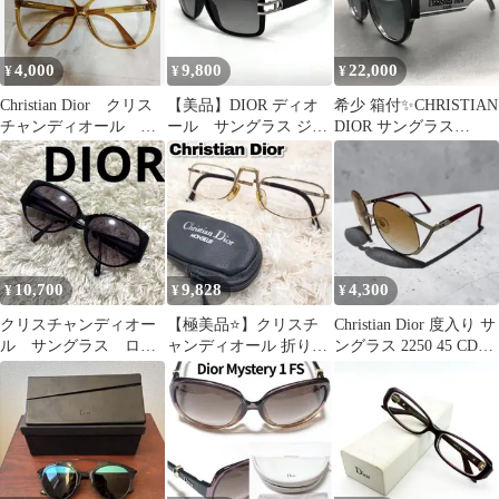
4,000
9,800
22,000
¥
¥
¥
Christian Dior クリス
【美品】DIOR ディオ
希少 箱付✨CHRISTIAN
チャンディオール メ
ール サングラス ジョ
DIOR サングラス
ガネフレーム
セフィー2 y2k
Wildior BU
10,700
9,828
4,300
¥
¥
¥
クリスチャンディオー
【極美品⭐】クリスチ
Christian Dior 度入り サ
ル サングラス ロ
ャンディオール 折りた
ングラス 2250 45 CDロ
ゴ クロコ ブラック
たみ メガネ ムッシュ
ゴ
ゴールド