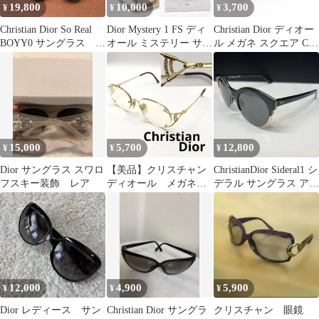
19,800
10,000
3,700
¥
¥
¥
Christian Dior So Real
Dior Mystery 1 FS ディ
Christian Dior ディオー
BOYY0 サングラス
オール ミステリー サン
ル メガネ スクエア CD
ケース付
グラス 美品
ロゴ パープル
15,000
5,700
12,800
¥
¥
¥
Dior サングラス スワロ
【美品】クリスチャン
ChristianDior Sideral1 シ
フスキー装飾 レア
ディオール メガネ
デラル サングラス アイ
2591 オーストリア製
ウェア
ラインストーン
12,000
4,900
5,900
¥
¥
¥
Dior レディース サン
Christian Dior サングラ
クリスチャン 眼鏡