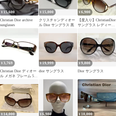
15,600
15,000
6,900
¥
¥
¥
Christian Dior archive
クリスチャンディオー
【度入り】ChristianDior
sunglasses
ル Dior サングラス 黒
サングラス レディース
ブラウン系
3,769
19,999
9,800
¥
¥
¥
Christian Dior ディオー
dior サングラス
Dior サングラス
ル メガネ フレーム 50
ロ15-133
14,000
6,980
10,000
¥
¥
¥