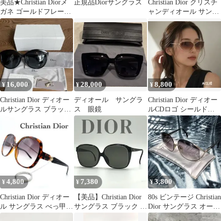
美品★Christian Diorメ
正規品Diorサングラス
Christian Dior クリスチ
ガネ ゴールドフレーム
ャンディオール サング
★サンプル度なしレン
ラス 2906A
ズ
16,000
28,000
8,800
¥
¥
¥
Christian Dior ディオー
ディオール サングラ
Christian Dior ディオー
ルサングラス ブラック
ス 眼鏡
ルCDロゴ シールドサ
ゴールド ブルー
ングラスレディース
4,800
7,380
3,800
¥
¥
¥
Christian Dior ディオー
【美品】Christian Dior
80s ビンテージ Christian
ル サングラス べっ甲柄
サングラス ブラック バ
Dior サングラス オース
ゴールド装飾
タフライ型 度入り
トリア製