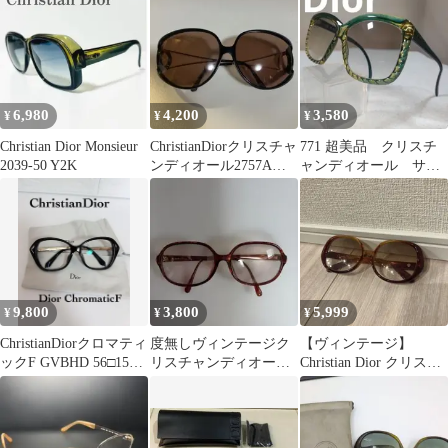
希少品)
6,980
4,200
3,580
¥
¥
¥
Christian Dior Monsieur
ChristianDiorクリスチャ
771 超美品 クリスチ
2039-50 Y2K
ンディオール2757Aサ
ャンディオール サン
ングラス
グラス 度有 2065 50
9,800
3,800
5,999
¥
¥
¥
ChristianDiorクロマティ
度無しヴィンテージク
【ヴィンテージ】
ックF GVBHD 56□15
リスチャンディオール
Christian Dior クリスチ
135
サングラス
ャンディオール サング
ラス