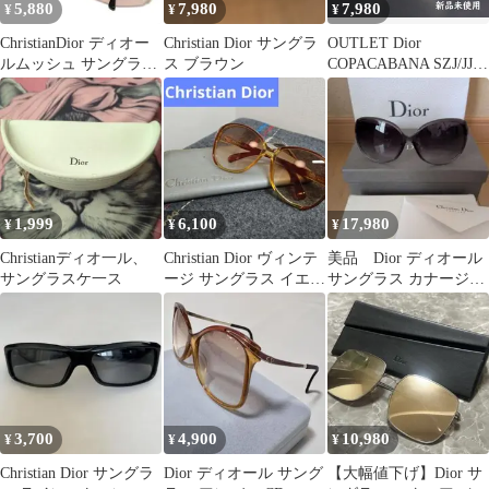
5,880
7,980
7,980
¥
¥
¥
ChristianDior ディオー
Christian Dior サングラ
OUTLET Dior
ルムッシュ サングラス
ス ブラウン
COPACABANA SZJ/JJ
ヴィンテージ ピンク
IVORY ディオール サン
グラス アイボリー レデ
ィース
1,999
6,100
17,980
¥
¥
¥
Christianディオ一ル、
Christian Dior ヴィンテ
美品 Dior ディオール
サングラスケ一ス
ージ サングラス イエロ
サングラス カナージ
ー 度なし
ュ ショップカード付
き
3,700
4,900
10,980
¥
¥
¥
Christian Dior サングラ
Dior ディオール サング
【大幅値下げ】Dior サ