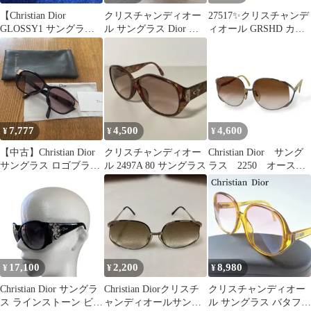
【Christian Dior
クリスチャンディオー
27517✨クリスチャンデ
GLOSSY1 サングラ
ル サングラス Dior マ
ィオール GRSHD カナ
ス】
ドラージュグラデーシ
ージュ サングラス ベッ
ョンブラウン
コウ
7,777
4,500
4,600
¥
¥
¥
【中古】Christian Dior
クリスチャンディオー
Christian Dior サング
サングラス ロゴブラッ
ル 2497A 80 サングラス
ラス 2250 オースト
クvintage
ラリア製
17,100
2,200
8,980
¥
¥
¥
Christian Dior サングラ
Christian Diorクリスチ
クリスチャンディオー
ス ラインストーン ビジ
ャンディオールサング
ル サングラス バタフラ