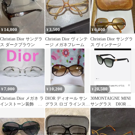
14,000
3,500
6,000
¥
¥
¥
Christian Dior サングラ
Christian Dior ヴィンテ
Christian Dior サングラ
ス ダークブラウン
ージ メガネフレーム
ス ヴィンテージ
7,000
10,200
20,500
¥
¥
¥
Christian Dior メガネ ラ
DIOR ディオール サン
30MONTAIGNE MINI
インストーン装飾 美
グラス ロゴ ラインスト
サングラス DIOR 正
品
ーン ブラウン レディー
規品
ス