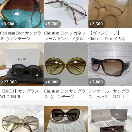
3,000
5,700
3,500
¥
¥
¥
Christian Dior サングラ
Christian Dior メガネフ
【ヴィンテージ】
ス ヴィンテージ
レーム ピンク メタル
Christian Dior メガネフ
オーバル
レーム 日本製 2383
23,300
6,000
7,000
¥
¥
¥
【DIOR】サングラス
Christian Dior サングラ
ディオール サングラ
WLDRBUR
ス ヴィンテージ
ス べっ甲 Dロゴ
スクエア型 ブラウ
ン Dior