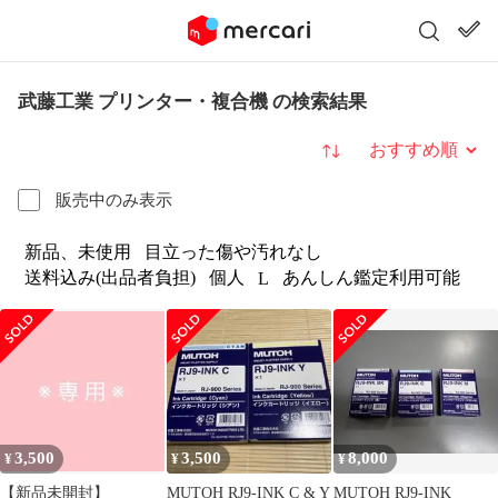
武藤工業 プリンター・複合機 の検索結果
並び替え
販売中のみ表示
新品、未使用
目立った傷や汚れなし
送料込み(出品者負担)
個人
あんしん鑑定利用可能
L
3,500
3,500
8,000
¥
¥
¥
【新品未開封】
MUTOH RJ9-INK C & Y
MUTOH RJ9-INK