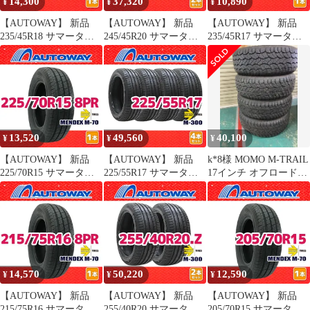
14,300
37,320
10,890
¥
¥
¥
【AUTOWAY】 新品
【AUTOWAY】 新品
【AUTOWAY】 新品
235/45R18 サマータイ
245/45R20 サマータイ
235/45R17 サマータイ
ヤ MOMO Tires M-300
ヤ MOMO Tires M-300
ヤ MOMO Tires M-300
18インチ １本売り 夏タ
20インチ 2本セット 夏
17インチ １本売り 夏タ
イヤ オートウェイ
タイヤ オートウェイ
イヤ オートウェイ
13,520
49,560
40,100
¥
¥
¥
【AUTOWAY】 新品
【AUTOWAY】 新品
k*8様 MOMO M-TRAIL
225/70R15 サマータイ
225/55R17 サマータイ
17インチ オフロードタ
ヤ MOMO Tires
ヤ MOMO Tires M-300
イヤ 4本215/6
MENDEX M-70 15イン
17インチ 4本セット 夏
チ １本売り 夏タイヤ
タイヤ オートウェイ
オートウェイ
14,570
50,220
12,590
¥
¥
¥
【AUTOWAY】 新品
【AUTOWAY】 新品
【AUTOWAY】 新品
215/75R16 サマータイ
255/40R20 サマータイ
205/70R15 サマータイ