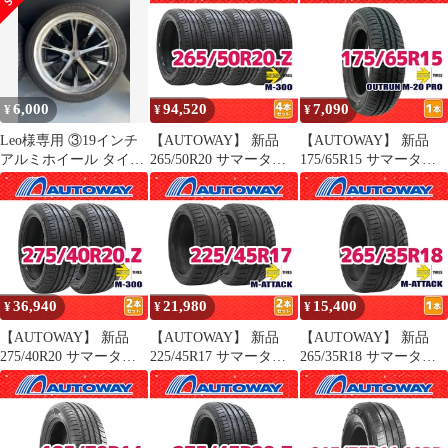
20インチ 2本セット 夏
20インチ １本売り 夏タ
OUTRUN M-1 13インチ
タイヤ オートウェイ
イヤ オートウェイ
１本売り 夏タイヤ オー
トウェイ
6,000
94,520
7,090
¥
¥
¥
Leo様専用 ③19インチ
【AUTOWAY】 新品
【AUTOWAY】 新品
アルミホイール タイヤ
265/50R20 サマータイ
175/65R15 サマータイ
付き
ヤ MOMO Tires M-300
ヤ MOMO Tires
20インチ 4本セット 夏
OUTRUN M-20 PRO 15
タイヤ オートウェイ
インチ １本売り 夏タイ
ヤ オートウェイ
36,940
21,980
15,400
¥
¥
¥
【AUTOWAY】 新品
【AUTOWAY】 新品
【AUTOWAY】 新品
275/40R20 サマータイ
225/45R17 サマータイ
265/35R18 サマータイ
ヤ MOMO Tires M-300
ヤ MOMO Tires M-
ヤ MOMO Tires M-
20インチ 2本セット 夏
ATTACK 17インチ 2本
ATTACK 18インチ １本
タイヤ オートウェイ
セット 夏タイヤ オート
売り 夏タイヤ オートウ
ウェイ
ェイ