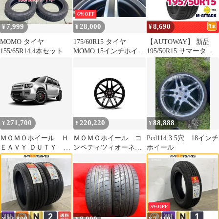
2008
6%OFF
7,999
28,000
8,690
¥
¥
¥
MOMO タイヤ
175/60R15 タイヤ
【AUTOWAY】 新品
155/65R14 4本セット
MOMO 15インチホイー
195/50R15 サマータイ
ルセット
ヤ MOMO Tires M-
ATTACK 15インチ １本
売り 夏タイヤ オートウ
ェイ
271,700
220,220
88,888
¥
¥
¥
ＭＯＭＯホイール Ｈ
ＭＯＭＯホイール コ
Pcd114.3 5穴 18インチ
ＥＡＶＹ ＤＵＴＹ ２
ンペティツィオーネ
ホイール
０インチ ４本
２０インチ ４本
5%OFF