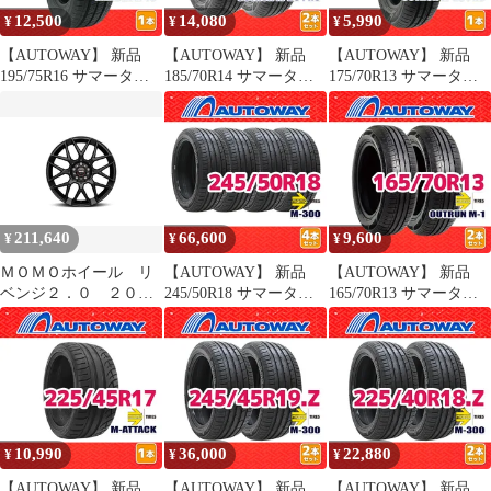
12,500
14,080
5,990
¥
¥
¥
【AUTOWAY】 新品
【AUTOWAY】 新品
【AUTOWAY】 新品
195/75R16 サマータイ
185/70R14 サマータイ
175/70R13 サマータイ
ヤ MOMO Tires
ヤ MOMO Tires
ヤ MOMO Tires
MENDEX M-70 16イン
OUTRUN M-20 PRO 14
OUTRUN M-20 PRO 13
チ １本売り 夏タイヤ
インチ 2本セット 夏タ
インチ １本売り 夏タイ
オートウェイ
イヤ オートウェイ
ヤ オートウェイ
211,640
66,600
9,600
¥
¥
¥
ＭＯＭＯホイール リ
【AUTOWAY】 新品
【AUTOWAY】 新品
ベンジ２．０ ２０イ
245/50R18 サマータイ
165/70R13 サマータイ
ンチ ４本
ヤ MOMO Tires M-300
ヤ MOMO Tires
18インチ 4本セット 夏
OUTRUN M-1 13インチ
タイヤ オートウェイ
2本セット 夏タイヤ オ
ートウェイ
10,990
36,000
22,880
¥
¥
¥
【AUTOWAY】 新品
【AUTOWAY】 新品
【AUTOWAY】 新品