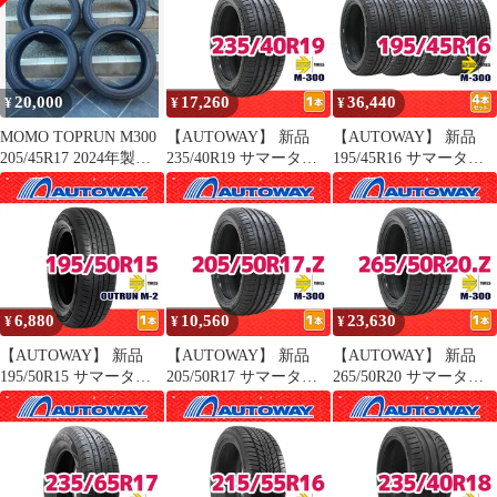
タイヤ オートウェイ
チ 2本セット 夏タイヤ
タイヤ オートウェイ
オートウェイ
20,000
17,260
36,440
¥
¥
¥
MOMO TOPRUN M300
【AUTOWAY】 新品
【AUTOWAY】 新品
205/45R17 2024年製サ
235/40R19 サマータイ
195/45R16 サマータイ
マータイヤ
ヤ MOMO Tires M-300
ヤ MOMO Tires M-300
19インチ １本売り 夏タ
16インチ 4本セット 夏
イヤ オートウェイ
タイヤ オートウェイ
6,880
10,560
23,630
¥
¥
¥
【AUTOWAY】 新品
【AUTOWAY】 新品
【AUTOWAY】 新品
195/50R15 サマータイ
205/50R17 サマータイ
265/50R20 サマータイ
ヤ MOMO Tires
ヤ MOMO Tires M-300
ヤ MOMO Tires M-300
OUTRUN M-2 15インチ
17インチ １本売り 夏タ
20インチ １本売り 夏タ
１本売り 夏タイヤ オー
イヤ オートウェイ
イヤ オートウェイ
トウェイ