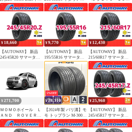
MOMO TOPRUN M300
2024年製 4本。
ンチ ４本
AS SPORT モモ トップ
ラン M300 AS スポーツ
中古タイヤ2本セット
18,660
9,770
12,430
¥
¥
¥
【AUTOWAY】 新品
【AUTOWAY】 新品
【AUTOWAY】 新品
245/45R20 サマータイ
195/55R16 サマータイ
215/60R17 サマータイ
ヤ MOMO Tires M-300
ヤ MOMO Tires M-300
ヤ MOMO Tires M-300
20インチ １本売り 夏タ
16インチ １本売り 夏タ
17インチ １本売り 夏タ
イヤ オートウェイ
イヤ オートウェイ
イヤ オートウェイ
5%OFF
271,700
28,310
25,960
¥
¥
¥
ＭＯＭＯホイール Ｌ
【2024年製 バリ溝】モ
【AUTOWAY】 新品
ＡＮＤ ＲＯＶＥＲ／
モ トップラン M-300
245/45R17 サマータイ
ディフェンダー ２０
AS SPORT 255/40R20 2
ヤ MOMO Tires M-300
インチ ４本
本 レクサス NX ハリア
17インチ 2本セット 夏