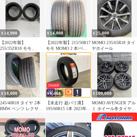
14,900
14,000
25,000
¥
¥
¥
【2022年製】
【2022年製】215/50R17
MOMO 235/65R18 タイ
255/35ZR18 モモ
モモ MOMO 2 本/ベト
ヤホイール
MOMO 2 本/中国製
ナム製
5%OFF
18,000
6,460
100,000
¥
¥
¥
245/40R18 タイヤ 2本
【未走行 超バリ溝】
MOMO AVENGER アル
BMW ベンツ レクサス
195/60R15 1本 2023年製
ミ ホイール冬タイヤセ
クラウン対応」
MOMO OUTRUN M2 ist
ット 245/45 R18
ウィッシュ C25 C26
C27 セレナ E13 ノート
フロンクス プジョー