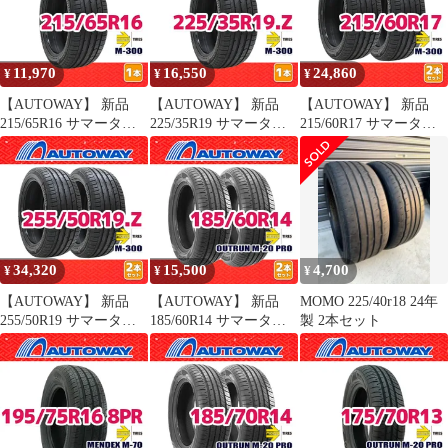
オートウェイ
トウェイ
11,970
16,550
24,860
¥
¥
¥
【AUTOWAY】 新品
【AUTOWAY】 新品
【AUTOWAY】 新品
215/65R16 サマータイ
225/35R19 サマータイ
215/60R17 サマータイ
ヤ MOMO Tires M-300
ヤ MOMO Tires M-300
ヤ MOMO Tires M-300
16インチ １本売り 夏タ
19インチ １本売り 夏タ
17インチ 2本セット 夏
イヤ オートウェイ
イヤ オートウェイ
タイヤ オートウェイ
34,320
15,500
4,700
¥
¥
¥
【AUTOWAY】 新品
【AUTOWAY】 新品
MOMO 225/40r18 24年
255/50R19 サマータイ
185/60R14 サマータイ
製 2本セット
ヤ MOMO Tires M-300
ヤ MOMO Tires
19インチ 2本セット 夏
OUTRUN M-20 PRO 14
タイヤ オートウェイ
インチ 2本セット 夏タ
イヤ オートウェイ