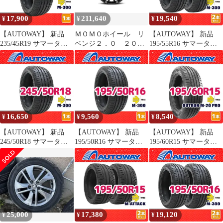
17,900
211,640
19,540
¥
¥
¥
【AUTOWAY】 新品
ＭＯＭＯホイール リ
【AUTOWAY】 新品
235/45R19 サマータイ
ベンジ２．０ ２０イ
195/55R16 サマータイ
ヤ MOMO Tires M-300
ンチ ４本
ヤ MOMO Tires M-300
19インチ １本売り 夏タ
16インチ 2本セット 夏
イヤ オートウェイ
タイヤ オートウェイ
16,650
9,560
8,540
¥
¥
¥
【AUTOWAY】 新品
【AUTOWAY】 新品
【AUTOWAY】 新品
245/50R18 サマータイ
195/50R16 サマータイ
195/60R15 サマータイ
ヤ MOMO Tires M-300
ヤ MOMO Tires M-300
ヤ MOMO Tires
18インチ １本売り 夏タ
16インチ １本売り 夏タ
OUTRUN M-20 PRO 15
イヤ オートウェイ
イヤ オートウェイ
インチ １本売り 夏タイ
ヤ オートウェイ
25,000
17,380
19,120
¥
¥
¥