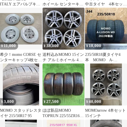
ITALY エアバルブキャ
ホイール センターキャ
中古タイヤ 4本セッ
ップ 4個セット ブラッ
ップ 2個
ト momo
ク
11,000
38,000
18,000
¥
¥
¥
希少！momo CORSE セ
送料込みMOMO 15イン
235/50R18夏タイヤ4
ンターキャップ4枚セッ
チ アルミホイール 4本
本 MOMO A-
ト！
セット
LUSION M9 22年製造
3,800
27,500
40,000
¥
¥
¥
MOMO スタッドレスタ
ほぼ新品MOMO
MOMOarrow 4本セット
イヤ 215/50R17 95
TOPRUN 225/55ZR16
15インチ
2023年製サマータイヤ