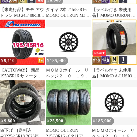
22,800
8,000
7,410
¥
¥
¥
【未走行品】モモ アウ
タイヤ 2本 215/55R16
【ラベル付き 未使用
トラン M3 245/40R18 2
MOMO OUTRUN M3 溝
品】MOMO OURUN M2
本セット スカイライン
アリ 送料無料
モモ アウトラン
GTR RX-8 GRカローラ
★16496T
215/65R16 1本 アルファ
GRヤリス ランサーエ
ード ヴェルファイア エ
ボリューション アウデ
クストレイル CX-30 コ
ィ A4
ンパス
5%OFF
9,110
185,900
12,160
¥
¥
¥
【AUTOWAY】 新品
ＭＯＭＯホイール リ
【ラベル付き 未使用
195/45R16 サマータイ
ベンジ２．０ １９イ
品】MOMO A-LUSION
ヤ MOMO Tires M-300
ンチ ４本
M9 モモ アリュージョ
16インチ １本売り 夏タ
ン 225/55R18 1本 エル
イヤ オートウェイ
グランド デリカD5 エ
クリプスクロス アウト
ランダー
9,800
25,500
185,900
¥
¥
¥
値下げ！[送料込
MOMO OUTRUN
ＭＯＭＯホイール リ
み]225/45R18 2023年製
215/60R16 イタリア産
ベンジ２．０ １９イ