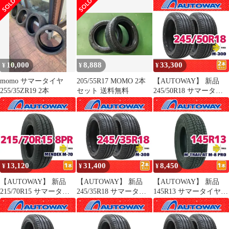
19インチ １本売り 夏タ
19インチ １本売り 夏タ
OUTRUN M-20 PRO 14
イヤ オートウェイ
イヤ オートウェイ
インチ １本売り 夏タイ
ヤ オートウェイ
10,000
8,888
33,300
¥
¥
¥
momo サマータイヤ
205/55R17 MOMO 2本
【AUTOWAY】 新品
255/35ZR19 2本
セット 送料無料
245/50R18 サマータイ
ヤ MOMO Tires M-300
18インチ 2本セット 夏
タイヤ オートウェイ
13,120
31,400
8,450
¥
¥
¥
【AUTOWAY】 新品
【AUTOWAY】 新品
【AUTOWAY】 新品
215/70R15 サマータイ
245/35R18 サマータイ
145R13 サマータイヤ
ヤ MOMO Tires
ヤ MOMO Tires M-300
MOMO Tires M-TRAIL
MENDEX M-70 15イン
18インチ 2本セット 夏
AT M-8 PRO 13インチ
チ １本売り 夏タイヤ
タイヤ オートウェイ
１本売り 夏タイヤ オー