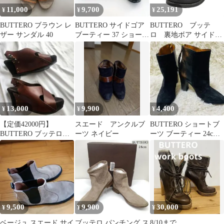
11,000
9,700
25,191
¥
¥
¥
BUTTERO ブラウン レ
BUTTERO サイドゴア
BUTTERO ブッテ
ザー サンダル 40
ブーティー 37 ショート
ロ 裏地ボア サイドジ
ブーツ
ップ アンクルブーツ シ
ューズ レディース ブラ
ック 36 36
13,000
9,900
4,400
¥
¥
¥
【定価42000円】
スエード アンクルブ
BUTTERO ショートブ
BUTTERO ブッテロ
ーツ ネイビー
ーツ ブーティー 24cm
レザーサンダル 38 美
スウェード バックジッ
品
プ
9,500
9,900
30,000
¥
¥
¥
ベージュ スエード サイ
ブッテロ パンチング ス
8/10まで