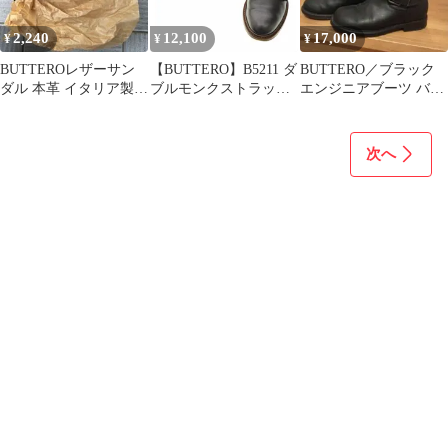
2,240
12,100
17,000
¥
¥
¥
BUTTEROレザーサン
【BUTTERO】B5211 ダ
BUTTERO／ブラック
ダル 本革 イタリア製
ブルモンクストラップ
エンジニアブーツ バッ
ヒールサンダル 値
スタッズレザーシュー
クル付き 36 1/2
下げ可能
ズ
次へ