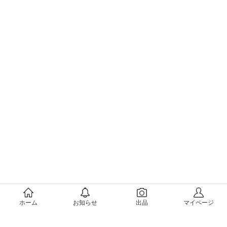
メルカリについて
ホーム
お知らせ
出品
マイページ
会社概要（運営会社）
採用情報