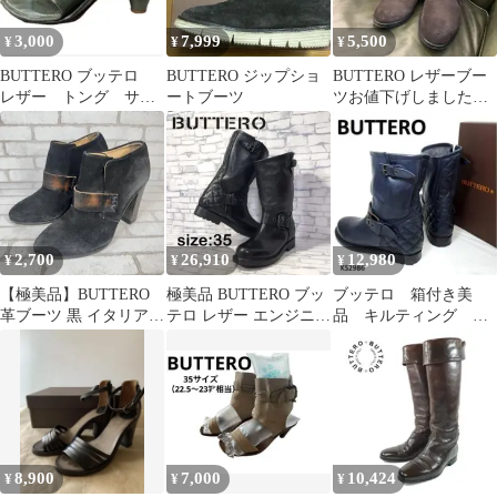
3,000
7,999
5,500
¥
¥
¥
BUTTERO ブッテロ
BUTTERO ジップショ
BUTTERO レザーブー
レザー トング サン
ートブーツ
ツお値下げしました。
ダル 37 グリーン ミ
美品
ュール
2,700
26,910
12,980
¥
¥
¥
【極美品】BUTTERO
極美品 BUTTERO ブッ
ブッテロ 箱付き美
革ブーツ 黒 イタリア製
テロ レザー エンジニア
品 キルティング エ
スエード 23～23.5
ブーツ キルティング 黒
ンジニアブーツ ネイ
ビー レザー EU36
8,900
7,000
10,424
¥
¥
¥