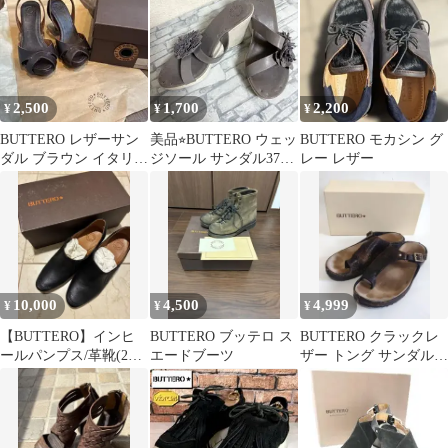
2,500
1,700
2,200
¥
¥
¥
BUTTERO レザーサン
美品⭐︎BUTTERO ウェッ
BUTTERO モカシン グ
ダル ブラウン イタリア
ジソール サンダル37フ
レー レザー
製
ラワーレザーグレー
10,000
4,500
4,999
¥
¥
¥
【BUTTERO】インヒ
BUTTERO ブッテロ ス
BUTTERO クラックレ
ールパンプス/革靴(23.0
エードブーツ
ザー トング サンダル
㎝)
イタリア製 38