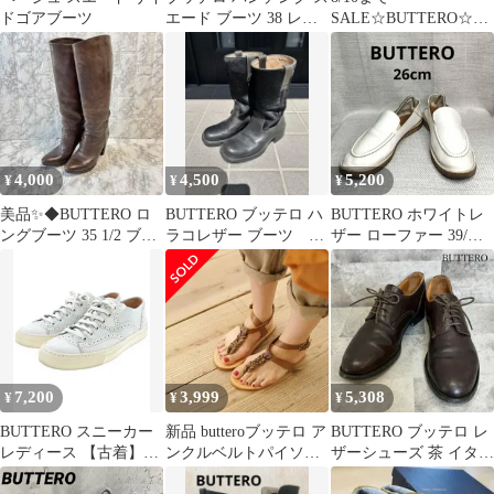
ドゴアブーツ
エード ブーツ 38 レデ
SALE☆BUTTERO☆wo
ィース 24.0cm
rkboots ボアブーツ 上
ISItems【USED】【古
質☆
着】【中古】50151168
4,000
4,500
5,200
¥
¥
¥
美品✨◆BUTTERO ロ
BUTTERO ブッテロ ハ
BUTTERO ホワイトレ
ングブーツ 35 1/2 ブラ
ラコレザー ブーツ 36
ザー ローファー 39/
ウン◆
ブラック
26cm
7,200
3,999
5,308
¥
¥
¥
BUTTERO スニーカー
新品 butteroブッテロ ア
BUTTERO ブッテロ レ
レディース 【古着】
ンクルベルトパイソン
ザーシューズ 茶 イタリ
【中古】【送料無料】
トングサンダル
ア製 サイズ35 RG373