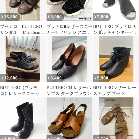
16,800
3,000
2,800
¥
¥
¥
ブッテロ BUTTERO
ブッテロ■レザースニー
BUTTERO ブッテロ サ
サンダル 37 23.5cm ブ
カー✨フリンジ スエー
ンダル チャンキーヒー
ラウン
ド ビブラムソール ウェ
ル スエード ブラック
ッジソール
36
12,000
3,400
9,900
¥
¥
¥
BUTTERO（ブッテ
BUTTERO 34 レザーパ
BUTTEROレザー レー
ロ）レザースニーカー
ンプス ダークブラウン
スアップ ブーツ
B5066DTGB中古品