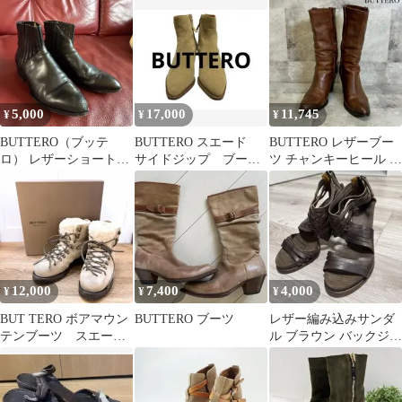
ク オープントゥ /SX
■GY53
5,000
17,000
11,745
¥
¥
¥
BUTTERO（ブッテ
BUTTERO スエード
BUTTERO レザーブー
ロ） レザーショートブ
サイドジップ ブー
ツ チャンキーヒール イ
ーツ ブラック 36½
ツ 36 23cm 箱付き
タリア製 37 RG525
12,000
7,400
4,000
¥
¥
¥
BUT TERO ボアマウン
BUTTERO ブーツ
レザー編み込みサンダ
テンブーツ スエー
ル ブラウン バックジッ
ド ベージュ
プ