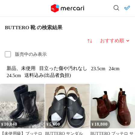
BUTTERO 靴 の検索結果
並び替え
販売中のみ表示
新品、未使用
目立った傷や汚れなし
23.5cm
24cm
送料込み(出品者負担)
24.5cm
10,040
5,600
18,800
¥
¥
¥
【未使用級】ブッテロ
BUTTERO サンダル
BUTTERO ブッテロ サ