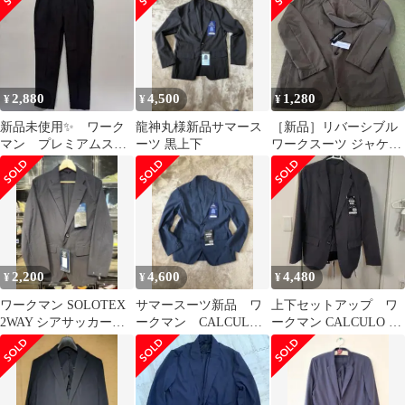
ップ
使用
ネイビー 洗える
2,880
4,500
1,280
¥
¥
¥
新品未使用✨ ワーク
龍神丸様新品サマース
［新品］リバーシブル
マン プレミアムスー
ーツ 黒上下
ワークスーツ ジャケッ
ツパンツ L チャコー
ト LL
ル JK004B
2,200
4,600
4,480
¥
¥
¥
ワークマン SOLOTEX
サマースーツ新品 ワ
上下セットアップ ワ
2WAY シアサッカース
ークマン CALCULO
ークマン CALCULO サ
ーツジャケット
MIXネイビー
マースーツジャケット
グレー L