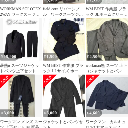
5,000
3,500
2,990
¥
¥
¥
WORKMAN SOLOTEX
field core リバーシブ
WM BEST 作業服 ブラ
2WAY ワークスーツジ
ル ワークスーツジャ
ック 3Lホームクリーニ
ャケット S ネイビー
ケット パンツ セッ
ング済み ジャケット
ト
15,900
1,500
4,500
¥
¥
¥
暑熱α スーツジャケッ
WM BEST 作業服 ブラ
workman黒 スーツ 上下
トパンツ上下セットア
ック LLサイズ ホーム
（ジャケットとパンツ
ップXshelterエックスシ
クリーニング済み
のセット）
ェルター
3,000
3,000
4,600
¥
¥
¥
ワークマン メンズ スー
ジャケットとパンツセ
ワークマン カルキュ
ツ 上下セット M 新品
ット
ロ(R) サマースーツ