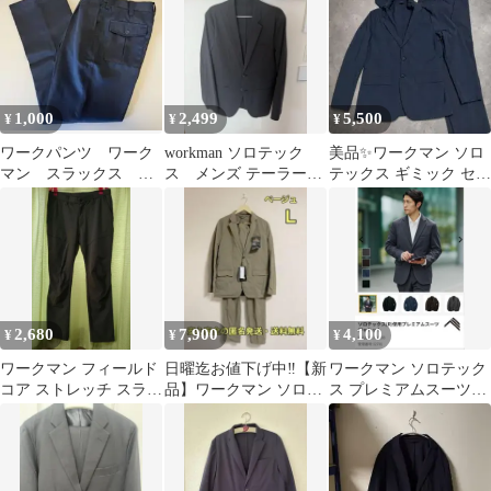
1,000
2,499
5,500
¥
¥
¥
ワークパンツ ワーク
workman ソロテック
美品✨ワークマン ソロ
マン スラックス ズ
ス メンズ テーラード
テックス ギミック セッ
ボン
ジャケット ブラック
トアップ リバーシブル
紺 M S
2,680
7,900
4,100
¥
¥
¥
ワークマン フィールド
日曜迄お値下げ中‼️【新
ワークマン ソロテック
コア ストレッチ スラッ
品】ワークマン ソロテ
ス プレミアムスーツジ
クス イージー パンツ
ックスリバーシブル
ャケット Ｌ黒 ウォッシ
セット
ャブル