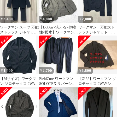
3,480
4,000
2,000
¥
¥
¥
ワークマン スーツ 万能
【DotAir×洗える×伸縮
ワークマン 万能スト
ストレッチ ジャケット
性×撥水】ワークマン
レッチジャケット パ
スラックス セット ネイ
トラベルスーツ L-M 多
ンツ オールシーズ
ビー M
機能
ン 6369 6370
1,400
2,700
1,800
¥
¥
¥
【Mサイズ】ワークマ
FieldCore ワークマン
【新品】ワークマン ソ
ン ソロテックス 2WAY
SOLOTEX リバーシブ
ロテックス 2WAYシア
ワークスーツジャケッ
ルスーツ セットアップ
サッカースーツジャケ
ト ネイビー
ットS 黒