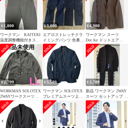
1,000
3,000
4,900
¥
¥
¥
ワークマン KAITEKI
エアロストレッチクラ
ワークマン スーツ
温度調整機能付きスラ
イミングパンツ 色番
Dot Air ドットエア
ックス 4L 黒 3980円
062ネイビー 011ブラッ
2WAY カーキ M
ク3L
2,799
5,500
2,700
¥
¥
¥
WORKMAN SOLOTEX
ワークマン SOLOTEX
新品 ワークマン 2WAY
2WAYワークスーツジ
プレミアムスーツ上下
スーツ セットアップ メ
ャケット LL 新品
セット Ｌサイズ
ンズ M ブラック