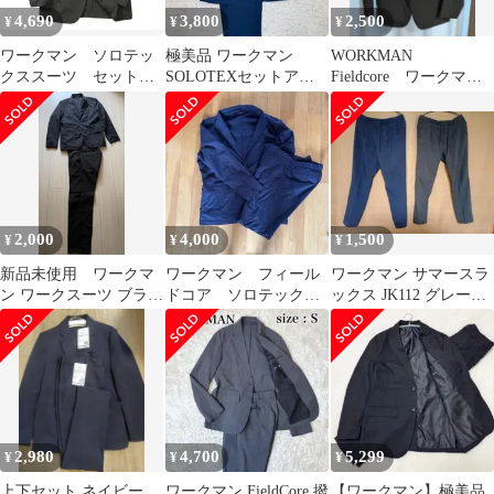
4,690
3,800
2,500
¥
¥
¥
ワークマン ソロテッ
極美品 ワークマン
WORKMAN
クススーツ セットア
SOLOTEXセットアッ
Fieldcore ワークマ
ップ Lサイズ
プ 上下別サイズ
ン スーツセット 上
下 サイズＬ
2,000
4,000
1,500
¥
¥
¥
新品未使用 ワークマ
ワークマン フィール
ワークマン サマースラ
ン ワークスーツ ブラッ
ドコア ソロテック
ックス JK112 グレー
ク セットアップ ポケ
ス セットアップ サ
MIXブルー LL 2枚組
ッタブル
イズLL
2,980
4,700
5,299
¥
¥
¥
上下セット ネイビー
ワークマン FieldCore 撥
【ワークマン】極美品