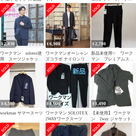
上下 セットアップ
M ネイビー
2,830
6,900
2,780
¥
¥
¥
ワークマン solotex使
ワークマンオーシャン
新品未使用✨ ワーク
用 スーツジャケット
ズコラボ ナイロンリッ
マン プレミアムスー
ネイビー
プ デュラブル セット
ツパンツ L ブラッ
アップ
ク JK004B
4,500
4,000
1,490
¥
¥
¥
workman サマースーツ
ワークマン SOLOTEX
【未使用】 ワークマ
2WAYワークスーツ ブ
ン 2way ジャケット S
ラック(M)
サイズ