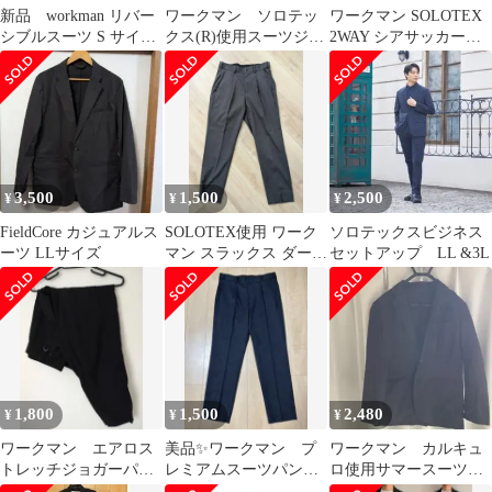
新品 workman リバー
ワークマン ソロテッ
ワークマン SOLOTEX
シブルスーツ S サイ
クス(R)使用スーツジャ
2WAY シアサッカース
ズ 紺、黒2セット 4
ケット LL
ーツジャケット
点
3,500
1,500
2,500
¥
¥
¥
FieldCore カジュアルス
SOLOTEX使用 ワーク
ソロテックスビジネス
ーツ LLサイズ
マン スラックス ダーク
セットアップ LL &3L
グレー Mサイズ
1,800
1,500
2,480
¥
¥
¥
ワークマン エアロス
美品✨ワークマン プ
ワークマン カルキュ
トレッチジョガーパン
レミアムスーツパンツ
ロ使用サマースーツジ
ツ４L
JK004 濃紺 3L
ャケット ブラックM