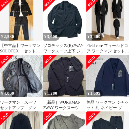
workman
2,580
3,000
3,400
¥
¥
¥
【中古品】ワークマン
ソロテックス(R)2WAY
Field core フィールドコ
SOLOTEX セットア
ワークスーツ上下 ジャ
ア ワークマン セットア
ップスーツ Sサイズ
ケットM＆スラックス
ップ 黒 スーツ
BLACK
Ｓ ネイビー
4,000
1,280
1,699
¥
¥
¥
ワークマン スーツ
［新品］WORKMAN
美品 ワークマン ジャケ
セットアップ グレ
2WAY ワークスーツジ
ット 紺 ネイビー ソロ
ー 洗濯可能 ストレ
ャケット ブラック
テックス 2WAY 撥水
ッチ 撥水加工 美品