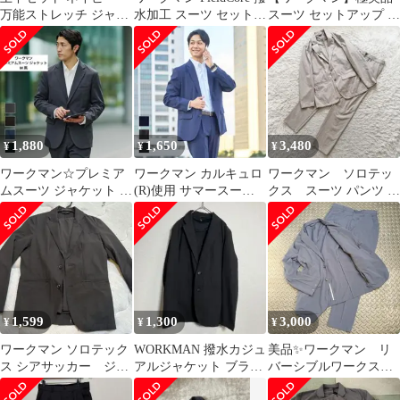
万能ストレッチ ジャケ
水加工 スーツ セットア
スーツ セットアップ ス
ットL スラックス L
ップ グレー アンコン
トレッチ 洗える 高機能
黒 XL
1,880
1,650
3,480
¥
¥
¥
ワークマン☆プレミア
ワークマン カルキュロ
ワークマン ソロテッ
ムスーツ ジャケット ソ
(R)使用 サマースーツ
クス スーツ パンツ ア
ロテックス(R)使用 黒
ブラック Lサイズ セ
イボリー 上L 下LL
М
ット
1,599
1,300
3,000
¥
¥
¥
ワークマン ソロテック
WORKMAN 撥水カジュ
美品✨ワークマン リ
ス シアサッカー ジャ
アルジャケット ブラッ
バーシブルワークスー
ケット パンツ セットア
ク M ソロテックス(R)
ツ セットアップ L