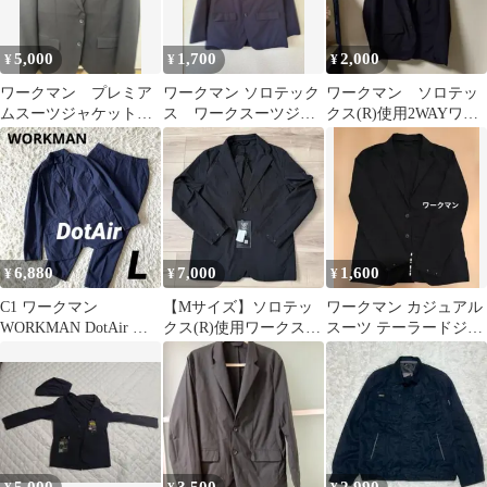
5,000
1,700
2,000
¥
¥
¥
ワークマン プレミア
ワークマン ソロテック
ワークマン ソロテッ
ムスーツジャケット
ス ワークスーツジャ
クス(R)使用2WAYワー
ブラック
ケット メンズLL JK021
クスーツジャケット
LL
6,880
7,000
1,600
¥
¥
¥
C1 ワークマン
【Mサイズ】ソロテッ
ワークマン カジュアル
WORKMAN DotAir ド
クス(R)使用ワークスー
スーツ テーラードジャ
ットエア 上下セット L
ツジャケット&スラッ
ケット ブラック S相当
クス ブラック