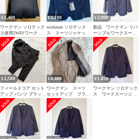
1,400
2,100
2,900
¥
¥
¥
ワークマン ソロテック
workman ソロテック
新品 ワークマン リバ
ス使用2WAYワークス
ス スーツジャケット
ーシブルワークスーツ
ーツジャケット ネイビ
M ネイビー
ジャケット メンズM
ー LLサイズ
ネイビー
2,580
4,480
1,850
¥
¥
¥
フィールドコア セット
ワークマン スーツ
ワークマン ソロテック
アップ パンツ ブラック
セットアップ ブラウ
ス ワークスーツジャ
L ワークマン ソロテ
ン系 洗濯可能 スト
ケット メンズL JK021
ックス
レッチ 撥水 美品