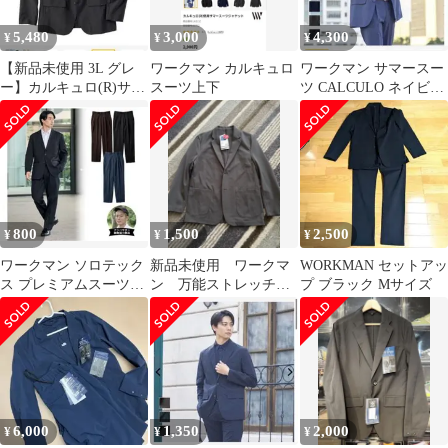
5,480
3,000
4,300
¥
¥
¥
【新品未使用 3L グレ
ワークマン カルキュロ
ワークマン サマースー
ー】カルキュロ(R)サマ
スーツ上下
ツ CALCULO ネイビー
ージャケット&パンツ
ビジネスジャケット+パ
ンツ
800
1,500
2,500
¥
¥
¥
ワークマン ソロテック
新品未使用 ワークマ
WORKMAN セットアッ
ス プレミアムスーツパ
ン 万能ストレッチジ
プ ブラック Mサイズ
ンツ ブラック 3L
ャケット スーツ グ
レー
6,000
1,350
2,000
¥
¥
¥