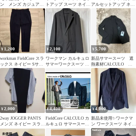
ン メンズ カジュアル
トアップ スーツ ネイビ
アルセットアップ ネイ
スーツ ネイビー
ー L
ビー L、LL
SOLOTEX
1,200
2,100
5,700
¥
¥
¥
workman FieldCore スラ
ワークマン カルキュロ
新品サマースーツ 遮
ックス ネイビー Sサイ
サマーワークスーツ 黒
熱素材CALCULO ワ
ズ
3L 2025モデル
ークマン
2,000
4,400
4,000
¥
¥
¥
2way JOGGER PANTS
FieldCore CALCULO カ
新品未使用✨ワークマ
メンズ ネイビー スラッ
ルキュロ サマースーツ
ン ワークスーツ ネイビ
クス パンツ
セットアップ
ー セットアップ サイズ
L