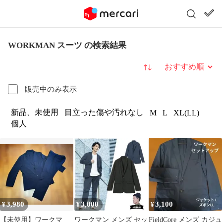
WORKMAN スーツ の検索結果
並び替え
販売中のみ表示
新品、未使用
目立った傷や汚れなし
M
L
XL(LL)
個人
3,980
3,000
3,100
¥
¥
¥
【未使用】ワークマ
ワークマン メンズ セッ
FieldCore メンズ カジュ