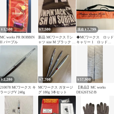
1,500
7,500
7,799
¥
¥
現在 ¥
MC works PR BOBBIN
新品 MCワークス Tシ
◆MCワークス ロッド
II パープル
ャツ size M ブラック ボ
キャリー 1 ロッドケ
ルテックス素材
ース 日本製 サンセ
ットオレンジ◆
2,280
7,700
57,900
¥
¥
¥
210078 MCワークス キ
MCワークス ガタージ
【美品】MC works
ラージグV 240g
グ 180g 3本セット
DE626TSZ/B