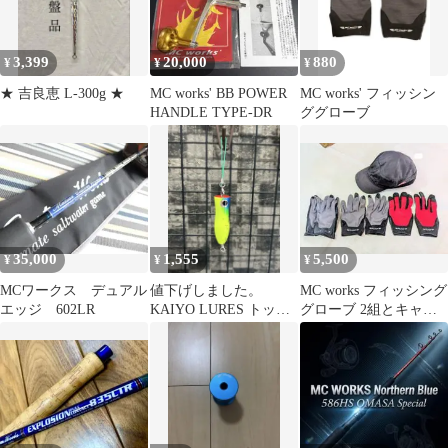
3,399
20,000
880
¥
¥
¥
★ 吉良恵 L-300g ★
MC works' BB POWER
MC works' フィッシン
HANDLE TYPE-DR
ググローブ
35,000
1,555
5,500
¥
¥
¥
MCワークス デュアル
値下げしました。
MC works フィッシング
エッジ 602LR
KAIYO LURES トップ
グローブ 2組とキャッ
ウォーター ルアー
プセット オマケ付き