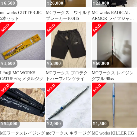
6,500
26,000
23,000
¥
¥
¥
mc works GUTTER JIG
MCワークス ワイルド
MC works RADICAL
5本セット
ブレーカー100HS
ARMOR ライフジャケ
ット
1,600
5,800
60,000
¥
¥
¥
L*u様 MC WORKS
MCワークス プロテク
MCワークス レイジン
CATUP 60g メタルジグ
トハーフパンツライト3
グブル 98xs
PHP-25 2026モデル
54,000
2,000
1,500
¥
¥
¥
MCワークスレイジング
mcワークス キラージグ
MC works KILLER JIG