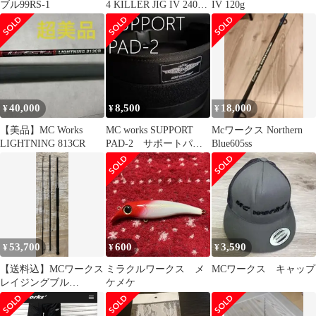
ブル99RS-1
4 KILLER JIG IV 240g
IV 120g
メタルジグ
40,000
8,500
18,000
¥
¥
¥
【美品】MC Works
MC works SUPPORT
Mcワークス Northern
LIGHTNING 813CR
PAD-2 サポートパッ
Blue605ss
ド2
53,700
600
3,590
¥
¥
¥
【送料込】MCワークス
ミラクルワークス メ
MCワークス キャップ
レイジングブル
ケメケ
RB100XR-TRIDENT 竿
袋付き