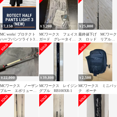
7,150
3,200
25,000
¥
¥
¥
MC works' プロテクト
MCワークス フェイス
最終値下げ MCワーク
ハーフパンツライト3
ガード グレータイガ
ス ロッド リアルフ
LL
ーカモ
ュージョン 611LR/B
22,000
39,800
2,500
¥
¥
¥
MCワークス ノーザン
MCワークス レイジン
MCワークス ミニパッ
ブルー エボリューシ
グブル RB100XR-1
ク ポーチ
ョン583ss