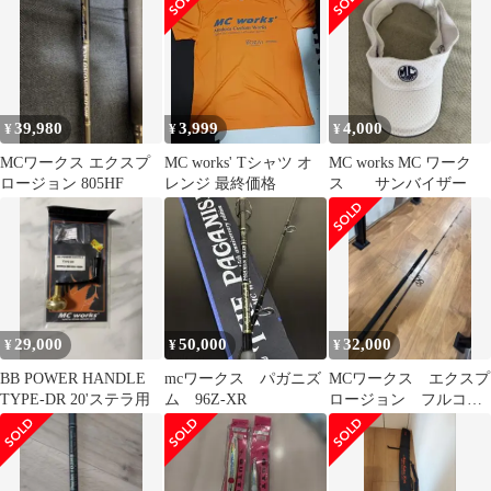
3
39,980
3,999
4,000
¥
¥
¥
MCワークス エクスプ
MC works' Tシャツ オ
MC works MC ワーク
ロージョン 805HF
レンジ 最終価格
ス サンバイザー
29,000
50,000
32,000
¥
¥
¥
BB POWER HANDLE
mcワークス パガニズ
MCワークス エクスプ
TYPE-DR 20'ステラ用
ム 96Z-XR
ロージョン フルコン
タクト 824CTR ヒラ
マサ