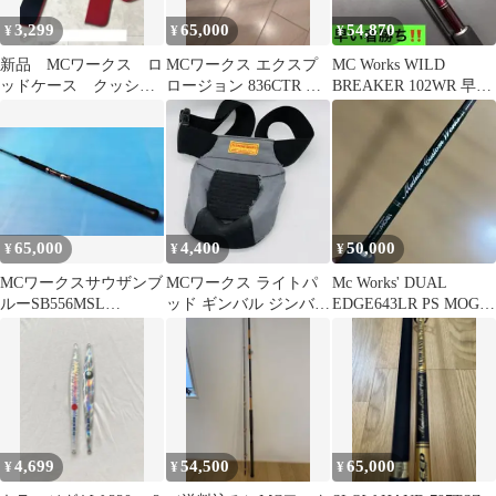
3,299
65,000
54,870
¥
¥
¥
新品 MCワークス ロ
MCワークス エクスプ
MC Works WILD
ッドケース クッショ
ロージョン 836CTR コ
BREAKER 102WR 早い
ン 黒/赤ライン
ルクモデル
者勝ち‼️
65,000
4,400
50,000
¥
¥
¥
MCワークスサウザンブ
MCワークス ライトパ
Mc Works' DUAL
ルーSB556MSL
ッド ギンバル ジンバル
EDGE643LR PS MOGI
AKABARA MUROTOカ
釣行サポート
カスタム
スタム
4,699
54,500
65,000
¥
¥
¥