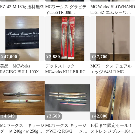
EZ-42-M 180g 送料無料
MCワークス グラビテ
MC Works' SLOWHAND
ィ835STR 30th
836TSZ エムシーワー
Anniversary
クススローハンド
47,000
2,880
37,700
¥
¥
¥
美品 MCWorks
デッドストック
MCワークス デュアル
RAGING BULL 100XF-
MCworks KILLER JIG
エッジ 643LR MC
1
シルバー 220g2本セッ
WORKS DUAL EDGE
ト
4,649
3,500
42,000
¥
¥
¥
MCワークス キラージ
MCワークス キラージ
10日まで限定セール！
グ Ⅳ 240g 4w 250g 2
グWD×2 RG×2 メタ
ストレンジブルー104R