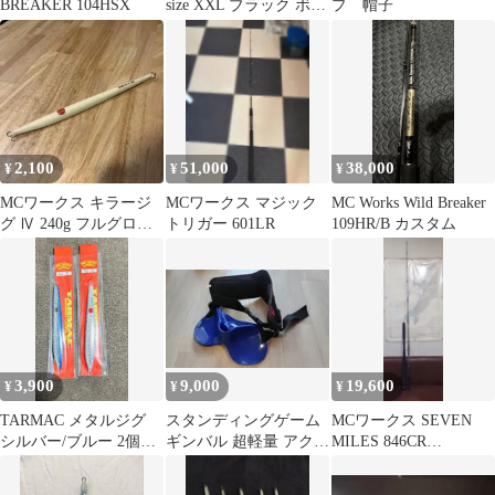
BREAKER 104HSX
size XXL ブラック ボル
プ 帽子
テックス素材
2,100
51,000
38,000
¥
¥
¥
MCワークス キラージ
MCワークス マジック
MC Works Wild Breaker
グ Ⅳ 240g フルグロ
トリガー 601LR
109HR/B カスタム
ー ヒラマサ ジギング
ジグ
3,900
9,000
19,600
¥
¥
¥
TARMAC メタルジグ
スタンディングゲーム
MCワークス SEVEN
シルバー/ブルー 2個セ
ギンバル 超軽量 アクセ
MILES 846CR
ット
サリーベルト付 フィッ
”TUNA”special
シングツール