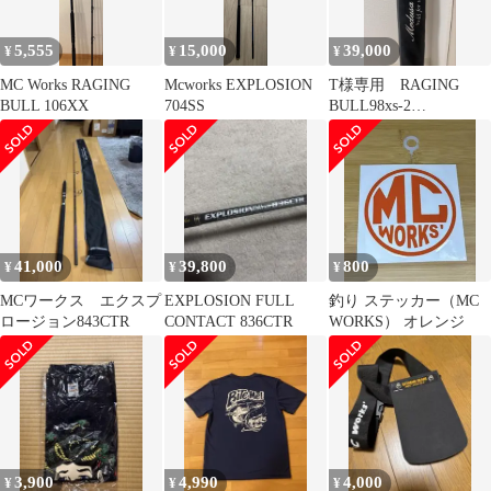
5,555
15,000
39,000
¥
¥
¥
MC Works RAGING
Mcworks EXPLOSION
T様専用 RAGING
BULL 106XX
704SS
BULL98xs-2
SPECIALMODEL
41,000
39,800
800
¥
¥
¥
MCワークス エクスプ
EXPLOSION FULL
釣り ステッカー（MC
ロージョン843CTR
CONTACT 836CTR
WORKS） オレンジ
3,900
4,990
4,000
¥
¥
¥