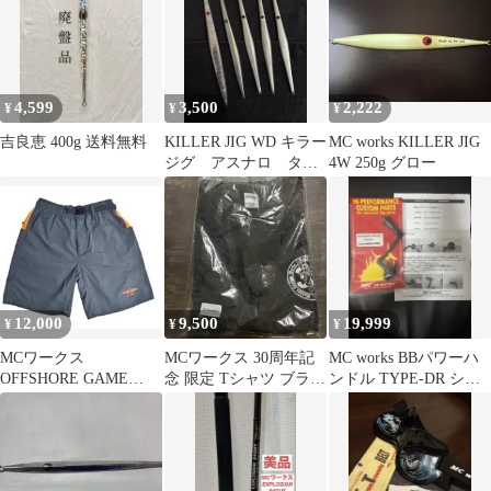
4,599
3,500
2,222
¥
¥
¥
吉良恵 400g 送料無料
KILLER JIG WD キラー
MC works KILLER JIG
ジグ アスナロ タチ
4W 250g グロー
パターン ロングジグ
12,000
9,500
19,999
¥
¥
¥
MCワークス
MCワークス 30周年記
MC works BBパワーハ
OFFSHORE GAME
念 限定 Tシャツ ブラッ
ンドル TYPE-DR シマ
SHORTS Ｌ グレー/オ
ク XXL H283
ノSW用右巻き
レンジ