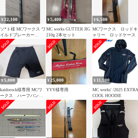
22,100
5,400
6,500
¥
¥
¥
ソ*ト様 MCワークス ワ
MC works GUTTER JIG
MCワークス ロッドキ
イルドブレーカー
210g 2本セット
ャリー ロッドケース
103HS
5,000
25,000
11,900
¥
¥
¥
kaidorock様専用 MCワ
YYY様専用
MC works' /2025 EXTR
ークス ハーフパンツ
COOL HOODIE
L 美品