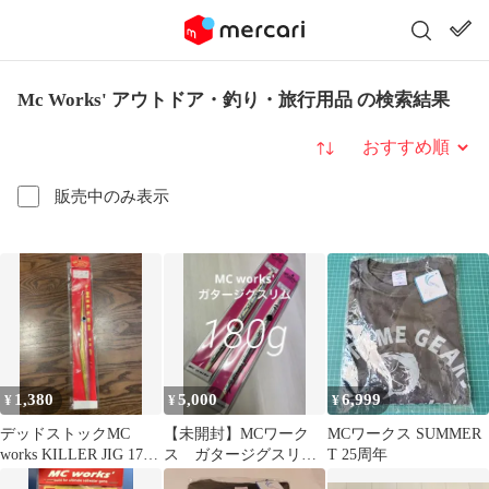
Mc Works' アウトドア・釣り・旅行用品 の検索結果
並び替え
販売中のみ表示
1,380
5,000
6,999
¥
¥
¥
デッドストックMC
【未開封】MCワーク
MCワークス SUMMER
works KILLER JIG 170g
ス ガタージグスリ
T 25周年
アカキン
ム 180g