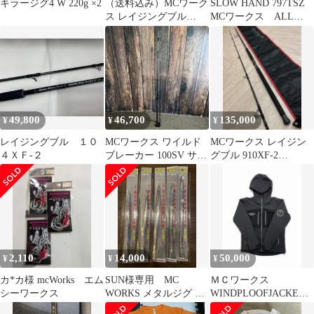
キラージグ4 W 220g ×2
（送料込み）MCワーク
SLOW HAND 797TSZ
ス レイジングブル
MCワークス ALL
100XR-2 カスタムモデ
THAT TUNA
ル
49,800
46,700
135,000
¥
¥
¥
レイジングブル １０
MCワークス ワイルド
MCワークス レイジン
４ＸＦ-２
ブレーカー 100SV サー
グブル 910XF-2
フェイスバイパー ロッ
LIMITED MODEL
ド
2,110
14,000
50,000
¥
¥
¥
カ*カ様 mcWorks エム
SUN様専用 MC
ＭＣワークス
シーワークス
WORKS メタルジグ 5
WINDPLOOFJACKET
本セット
3&FIELDROCKPANTS