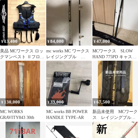
本まとめてセット
ルジグ 4本セット
スペシャルモデル MC
ワークス
13,400
84,000
47,000
¥
¥
¥
美品 MCワークス ロッ
mc works MC ワークス
MCワークス SLOW
クマンベスト Ⅱフロー
レイジングブル
HAND 775PD キャステ
ティングベスト ゲーム
104XX
ィングロッド ヒラマ
ベスト
サ
130,000
33,000
67,500
¥
¥
¥
MC WORKS
MC works BB POWER
新品未使用 MCワーク
GRAVITY843 30th
HANDLE TYPE-AR
ス レイジングブル
RB103-XRトライデント
SPモデル