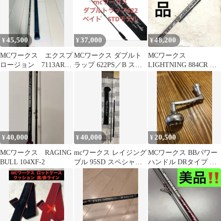
45,500
37,000
48,200
¥
¥
¥
MCワークス エクスプ
MCワークス ダブルト
MCワークス
ロージョン 7113AR 送
ラップ 622PS／B スタ
LIGHTNING 884CR シ
料無料❣️
ンダード
ョアジギングロッド
限定希少
40,000
40,000
20,500
¥
¥
¥
MCワークス RAGING
mcワークス レイジング
MCワークス BBパワー
BULL 104XF-2
ブル 95SD スペシャル
ハンドル DRタイプ ダ
モデル
イワ右巻き軸のみ