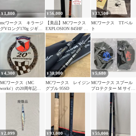
1,800
56,000
33,500
¥
¥
¥
mcワークス キラージ
【美品】MCワークス
MCワークス TTベル
グVロング170g ジギン
EXPLOSION 845HF オ
ト
グ
オマサスペシャル⁠
4,300
38,000
5,680
¥
¥
¥
MCワークス（MC
MCワークス レイジン
MCワークス スプール
works'）の20周年記念
グブル 95SD
プロテクター M サイズ
限定ドライTシャツ L
MC WORKS
サイズ
2,099
93,000
55,000
¥
¥
¥