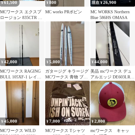
61,500
800
26,900
¥
¥
現在 ¥
MCワークス エクスプ
MC works PRボビン
MC WORKS Northern
ロージョン 835CTR コ
Blue 586HS OMASA
ルクモデル 新品未使
用品
42,000
5,000
44,000
¥
¥
¥
MCワークス RAGING
ガタージグ キラージグ
美品 mcワークス デュ
BULL 105XF-1 レイジ
MCワークス 青物 ブリ
アルエッジ DE603LR/B
ングブル
ヒラマサ カンパチ
カスタムモデル 希少
45,000
7,000
2,800
¥
¥
¥
MCワークス WILD
MCワークス Tシャツ
mcワークス キャッ