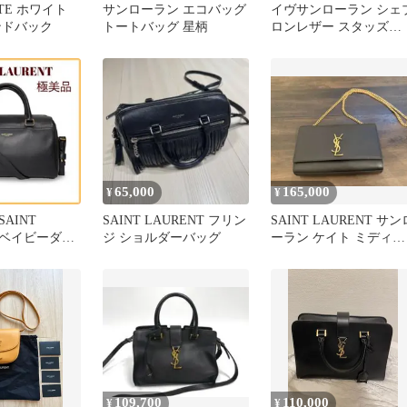
UTE ホワイト
サンローラン エコバッグ
イヴサンローラン シェ
ンドバック
トートバッグ 星柄
ロンレザー スタッズ
2WAYチェーンショルダ
ーバッグ
65,000
165,000
¥
¥
AINT
SAINT LAURENT フリン
SAINT LAURENT サン
T ベイビーダッ
ジ ショルダーバッグ
ーラン ケイト ミディア
Y ショルダー
ム ブラック
109,700
110,000
¥
¥