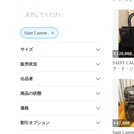
Saint Laurent
サイズ
120,000
¥
SAINT LA
販売状況
ク・ド・ジ
ー
出品者
商品の状態
価格
割引オプション
47,000
¥
Saint Lau