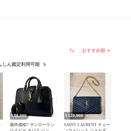
並び替え
んしん鑑定利用可能
S
88,000
120,000
¥
¥
ル
最終価格‼︎ サンローラン
SAINT LAURENT チェー
ベイビー カバス ハンド
ンウォレット ショルダー