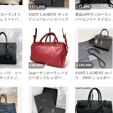
175,000
15,000
¥
¥
ローラン❗️ リ
SAINT LAURENT サック
美品A4可サンローラン
ュ トートバッ
ドジュール ハンドバッグ
パームツリー ナイロン
ナップサック リュック
40,000
180,000
¥
¥
ン パリ トー
2way✨サンローラン ベイ
SAINT LAURENT カバ
サックドジュ
ビーダッフル レザー ハ
ス 2WAY ショルダー
ール ブラッ
ンド ショルダーバッグ
ッグ ブラック