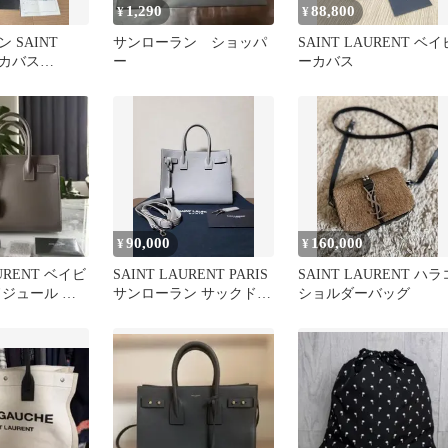
1,290
88,800
¥
¥
 SAINT
サンローラン ショッパ
SAINT LAURENT ベイ
 カバス
ー
ーカバス
ラフィア
90,000
160,000
¥
¥
AURENT ベイビ
SAINT LAURENT PARIS
SAINT LAURENT ハラ
ドジュール グ
サンローラン サックドジ
ショルダーバッグ
ュール グレー