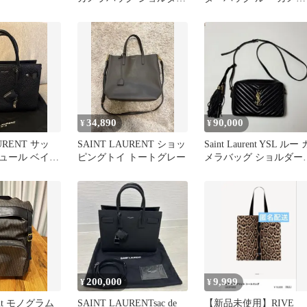
バッグ
バッグ
34,890
90,000
¥
¥
URENT サッ
SAINT LAURENT ショッ
Saint Laurent YSL ルー 
ュール ベイビ
ピングトイ トートグレー
メラバッグ ショルダー
ッグ
200,000
9,999
¥
¥
rent モノグラム
SAINT LAURENTsac de
【新品未使用】RIVE