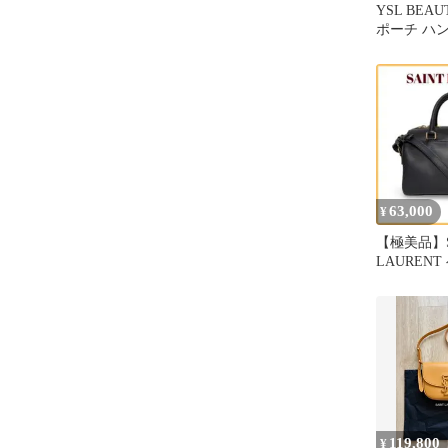
YSL BEA
ポーチ ハ
63,000
¥
【極美品】S
LAUREN
フル2WA
黒
119,800
¥