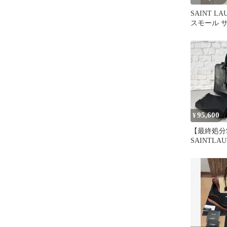
SAINT L
スモール 
ョルダーバ
95,600
¥
【最終処分S
SAINTLA
ダーバッグA-