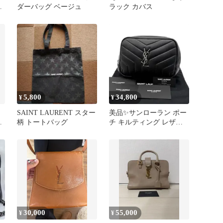
ト
ダーバッグ ベージュ
ラック カバス
5,800
34,800
¥
¥
SAINT LAURENT スター
美品✨サンローラン ポー
ォ
柄 トートバッグ
チ キルティング レザー
カサンドラロゴ ブラック
30,000
55,000
¥
¥