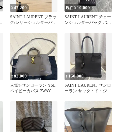
47,200
10,000
¥
現在 ¥
SAINT LAURENT ブラッ
SAINT LAURENT チェー
ク/レザーショルダーバッ
ンショルダーバッグ バイ
グサンローラン黒
カラー
82,000
150,000
¥
¥
人気✨サンローラン YSL
SAINT LAURENT サンロ
バ
ベイビーカバス 2WAY シ
ーラン サック・ド・ジュ
ョルダーバッグ グレー
ール トートバッグ