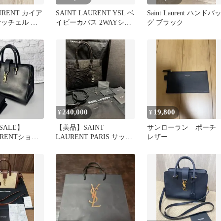
AURENT カイア
SAINT LAURENT YSL ベ
Saint Laurent ハンドバ
サッチェル シ
イビーカバス 2WAYショ
グ ブラック
ッグ
ルダーバッグ 黒
240,000
19,800
¥
¥
ALE】
【美品】SAINT
サンローラン ポー
URENTショル
LAURENT PARIS サック
レザー
13849
ドジュール