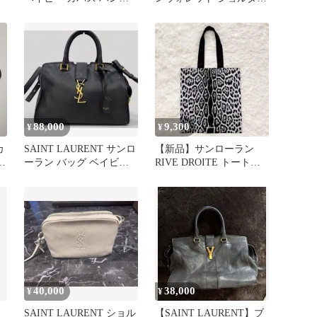
バッグ ゴールド金具
バッグ
2way
88,000
9,300
¥
¥
カ
SAINT LAURENT サンロ
【新品】サンローラン
バ
ーラン バッグ ベイビー
RIVE DROITE トートバ
カバス 黒 レザー
ッグ レオパード
40,000
38,000
¥
¥
SAINT LAURENT ショル
【SAINT LAURENT】ブ