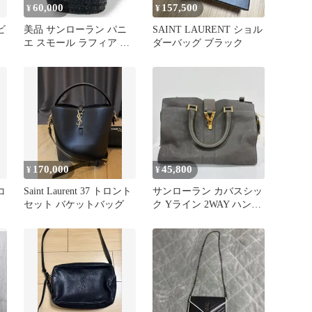
60,000
157,500
¥
¥
ビ
美品 サンローラン パニ
SAINT LAURENT ショル
エ スモール ラフィア レ
ダーバッグ ブラック
ザー カゴバッグ ブラッ
ク
170,000
45,800
¥
¥
コ
Saint Laurent 37 トロント
サンローラン カバスシッ
セット バケットバッグ
ク Yライン 2WAY ハンド
バッグ 使用回数少美品