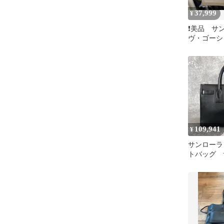
37,999
¥
❗️美品 サン
ヴ・ゴーシ
グ
109,941
¥
サンローラ
トバッグ 
ール スモ
ク レザー