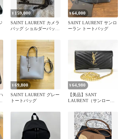
159,000
64,000
¥
¥
ジ
SAINT LAURENT カメラ
SAINT LAURENT サンロ
バッグ ショルダーバッグ
ーラン トートバッグ
ブラック
69,800
64,980
¥
¥
ハ
SAINT LAURENT グレー
【美品】SANT
バ
トートバッグ
LAURENT（サンローラ
ン）カサンドラフラップ
ウォレット 黒