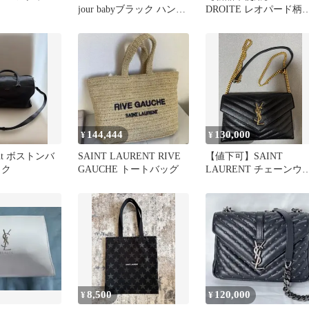
jour babyブラック ハンド
DROITE レオパード柄
バッグ
ートバッグ
144,444
130,000
¥
¥
rent ボストンバ
SAINT LAURENT RIVE
【値下可】SAINT
ック
GAUCHE トートバッグ
LAURENT チェーンウ
レット
8,500
120,000
¥
¥