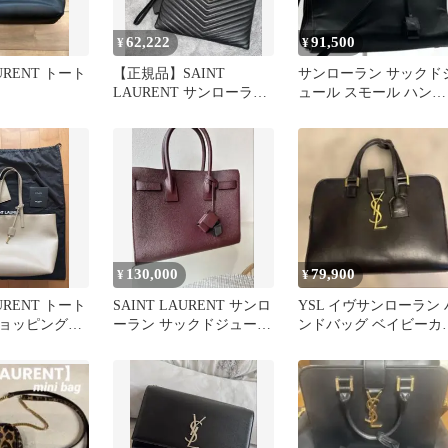
62,222
91,500
¥
¥
AURENT トート
【正規品】SAINT
サンローラン サックド
LAURENT サンローラ
ュール スモール ハンド
ン タブレットポーチ
バッグ 2way ショルダー
ブラック
130,000
79,900
¥
¥
AURENT トート
SAINT LAURENT サンロ
YSL イヴサンローラン 
ョッピングバ
ーラン サックドジュール
ンドバッグ ベイビーカ
ー ベージュ系
ベイビー
ス