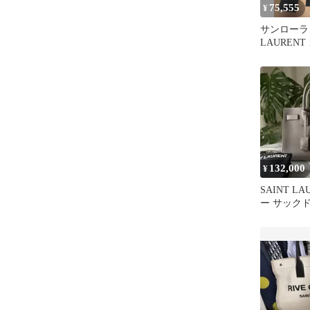
75,555
¥
サンローラン
LAURENT
CABAS 
132,000
¥
SAINT L
ー サック
レージュ