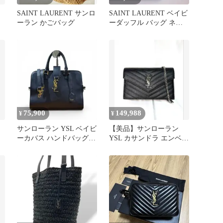
ッ
SAINT LAURENT サンロ
SAINT LAURENT ベイビ
ーラン かごバッグ
ーダッフル バッグ ネイ
ビー
75,900
149,988
¥
¥
チ
サンローラン YSL ベイビ
【美品】サンローラン
ーカバス ハンドバッグ
YSL カサンドラ エンベロ
2way ショルダーバッグ
ープ チェーンウォレット