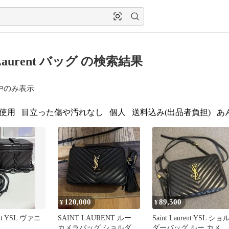
t Laurent バッグ の検索結果
中のみ表示
使用
目立った傷や汚れなし
個人
送料込み(出品者負担)
あ
120,000
89,500
¥
¥
rent YSL ヴァニ
SAINT LAURENT ルー
Saint Laurent YSL ショ
カメラバッグ ショルダー
ダーバッグ ルー カメラ