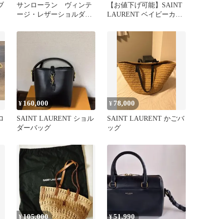
ブ
サンローラン ヴィンテ
【お値下げ可能】SAINT
ージ・レザーショルダー
LAURENT ベイビーカバ
バッグ
ス ハンドバッグ
160,000
78,000
¥
¥
ロ
SAINT LAURENT ショル
SAINT LAURENT かごバ
ダーバッグ
ッグ
105,000
51,990
¥
¥