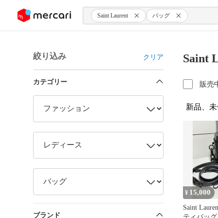
ンツにスキップ
Saint Laurent
バッグ
絞り込み
Sain
クリア
カテゴリー
販売
新品、未
15,000
¥
Saint Lau
ブランド
ティバッグ