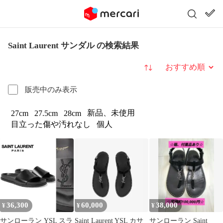
Saint Laurent サンダル の検索結果
並び替え
販売中のみ表示
新品、未使用
27cm
27.5cm
28cm
目立った傷や汚れなし
個人
36,300
60,000
38,000
¥
¥
¥
サンローラン YSL スラ
Saint Laurent YSL カサ
サンローラン Saint