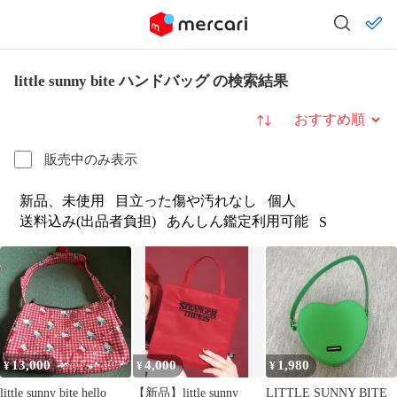
little sunny bite ハンドバッグ の検索結果
並び替え
販売中のみ表示
新品、未使用
目立った傷や汚れなし
個人
送料込み(出品者負担)
あんしん鑑定利用可能
S
13,000
4,000
1,980
¥
¥
¥
little sunny bite hello
【新品】little sunny
LITTLE SUNNY BITE