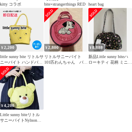
kitty コラボ
bite×strangerthings RED
heart bag
2,200
2,800
8,888
¥
¥
¥
little sunny bite リトルサ
リトルサニーバイト
新品Little sunny biteハ
ニーバイト ハンドバッ
101匹わんちゃん バッ
ローキティ 花柄 ミニボ
グ イエロー レディース
グ
ストンバッグ
4,200
¥
Little sunny biteリトル
サニーバイトNylnon
bearbag