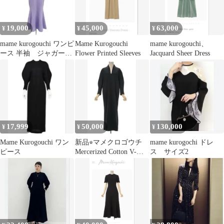
19,000
45,000
63,000
¥
¥
¥
mame kurogouchi ワンピ
Mame Kurogouchi
mame kurogouchi、
ース 半袖 ジャガード
Flower Printed Sleeves
Jacquard Sheer Dress
ドレス
17,999
50,000
130,000
¥
¥
¥
Mame Kurogouchi ワン
新品⭐︎マメクロゴウチ
mame kurogochi ドレ
ピース
Mercerized Cotton V-
ス サイズ2
neckdress