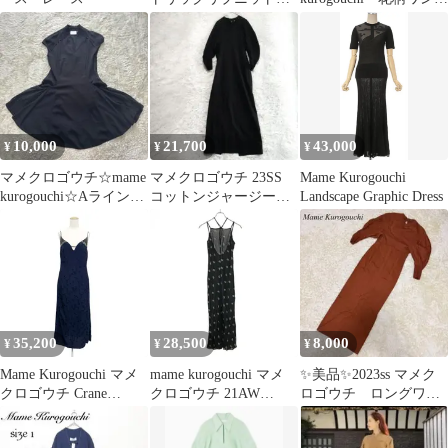
ンピース ブラック 1 半
ース
袖
10,000
21,700
43,000
¥
¥
¥
マメクロゴウチ☆mame
マメクロゴウチ 23SS
Mame Kurogouchi
kurogouchi☆Aラインワ
コットンジャージード
Landscape Graphic Dress
ンピース☆ブラック
レス ボリュームスリー
ブ 2
35,200
28,500
8,000
¥
¥
¥
Mame Kurogouchi マメ
mame kurogouchi マメ
✨美品✨2023ss マメク
クロゴウチ Crane
クロゴウチ 21AW
ロゴウチ ロングワン
Pattern Jacquard Hand-
Paisley Jacquard Slip
ピース コットンジャ
Dyed Slip Dress ジャカ
Dress スリップドレス
ージードレス