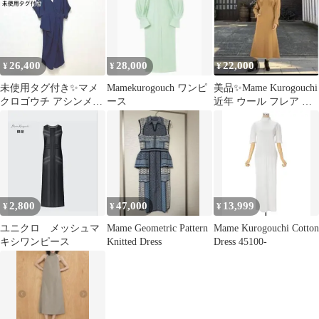
ードキャミソールドレ
ワンピース MM21PF-
ス ワンピース
DR709 ブラック 1
MM23PS-DR709
26,400
28,000
22,000
¥
¥
¥
未使用タグ付き✨マメ
Mamekurogouch ワンピ
美品✨Mame Kurogouchi
クロゴウチ アシンメト
ース
近年 ウール フレア ロ
リー カシュクール ワン
ング ワンピース
ピース
2,800
47,000
13,999
¥
¥
¥
ユニクロ メッシュマ
Mame Geometric Pattern
Mame Kurogouchi Cotton
キシワンピース
Knitted Dress
Dress 45100-