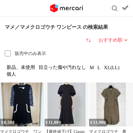
マメ／マメクロゴウチ ワンピース の検索結果
並び替え
販売中のみ表示
新品、未使用
目立った傷や汚れなし
M
L
XL(LL)
個人
8,500
11,000
13,900
¥
¥
¥
マメクロゴウチ ワン
【最終値下げ】Classic
マメクロゴウチ 希