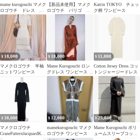
mame kurogouchi マメク
【新品未使用】マメク
Katrin TOKYO チェッ
ロゴウチ ドレス ワ
ロゴウチ パリゴ 別
ク柄 ワンピース
ンピース
注 限定 ワンピース
18,000
18,000
11,000
¥
¥
¥
マメクロゴウチ 半袖
Mame Kurogouchi ロン
Cotton Jersey Dress コッ
ニットワンピース
グドレス ワンピース 黒
トンジャージードレス
2-17aw
38,000
12,000
25,800
¥
¥
¥
マメクロゴウチ
mamekurogouchi マメク
Mame Kurogouchi ボリ
CranePatternJacquardKnit
ロゴウチ ワンピース
ュームスリーブコット
ted Dress
ンワンピース