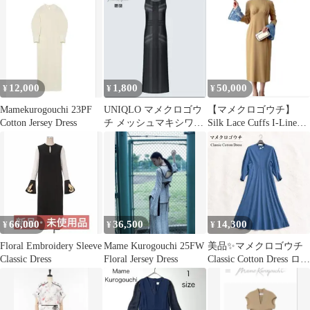
12,000
1,800
50,000
¥
¥
¥
Mamekurogouchi 23PF
UNIQLO マメクロゴウ
【マメクロゴウチ】
Cotton Jersey Dress
チ メッシュマキシワン
Silk Lace Cuffs I-Line
ピース（ノースリーブ)
Dress
M
66,000
36,500
14,300
¥
¥
¥
Floral Embroidery Sleeve
Mame Kurogouchi 25FW
美品✨マメクロゴウチ
Classic Dress
Floral Jersey Dress
Classic Cotton Dress ロン
グワンピ S