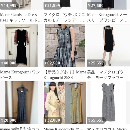
14,999
21,999
27,600
¥
¥
¥
Mame Camisole Dress
マメクロゴウチ ボタニ
Mame Kurogouchi ノー
size1 キャミソールドレ
カルモチーフシアース
スリーブワンピース ブ
ス
リーブレスドレス ブ
ラック サイズ2
ラック サイズ１
40,000
62,500
25,555
¥
¥
¥
Mame Kurogouchi ワン
【新品タグあり】Mame
美品 マメクロゴウ
ピース
Kurogouchi 25SS
チ ヨークフラワーレ
DRESS
ースノースリーブワン
ピース 18AW 1
28,000
32,000
55,555
¥
¥
¥
mame 伊勢丹別注カラ
Mame Kurogouchi マー
マメクロゴウチ Micro