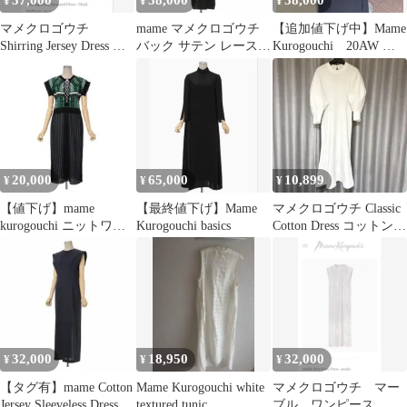
37,000
58,000
58,000
¥
¥
¥
マメクロゴウチ
mame マメクロゴウチ
【追加値下げ中】Mame
Shirring Jersey Dress サ
バック サテン レース
Kurogouchi 20AW 伊
イズ1
刺繍 ドレス ワンピース
勢丹別注 ドレス
20,000
65,000
10,899
¥
¥
¥
【値下げ】mame
【最終値下げ】Mame
マメクロゴウチ Classic
kurogouchi ニットワン
Kurogouchi basics
Cotton Dress コットン
ピース
ワンピース
32,000
18,950
32,000
¥
¥
¥
【タグ有】mame Cotton
Mame Kurogouchi white
マメクロゴウチ マー
Jersey Sleeveless Dress
textured tunic
ブル ワンピース