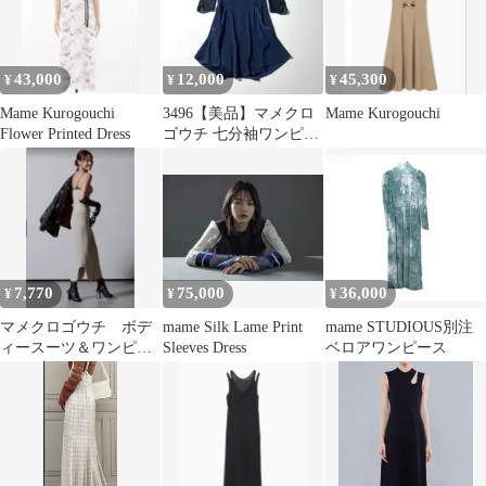
43,000
12,000
45,300
¥
¥
¥
Mame Kurogouchi
3496【美品】マメクロ
Mame Kurogouchi
Flower Printed Dress
ゴウチ 七分袖ワンピー
ス レース 紺 1
7,770
75,000
36,000
¥
¥
¥
マメクロゴウチ ボデ
mame Silk Lame Print
mame STUDIOUS別注
ィースーツ＆ワンピー
Sleeves Dress
ベロアワンピース
ス