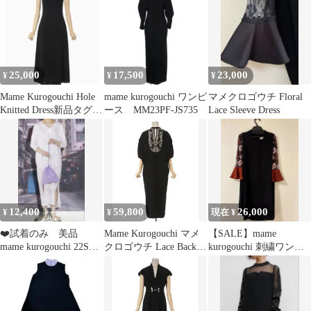
25,000
17,500
23,000
¥
¥
¥
Mame Kurogouchi Hole
mame kurogouchi ワンピ
マメクロゴウチ Floral
Knitted Dress新品タグ付
ース MM23PF-JS735
Lace Sleeve Dress
き
12,400
59,800
26,000
¥
¥
現在 ¥
❤️試着のみ 美品
Mame Kurogouchi マメ
【SALE】mame
mame kurogouchi 22SS
クロゴウチ Lace Back
kurogouchi 刺繍ワンピ
花柄ワンピースサイズ1
Dress
ース