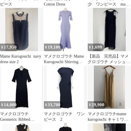
ピース
Cotton Dress
少 ワンピース mame
美品
17,950
19,100
1,699
¥
¥
¥
Mame Kurogouchi ￼ navy
マメクロゴウチ Mame
【新品 完売品】マメ
dress size 2
Kurogouchi Shirring
クロゴウチ メッシュマ
Jersey Jacquard Mermaid
キシワンピース ブラッ
Dress 24SS ワンピース
ク S
ロング 半袖 1 紫 ラベ
ンダー MM24SS-JS0013
14,000
33,700
29,900
¥
¥
¥
マメクロゴウチ
マメクロゴウチ ワン
マメクロゴウチmame
Geometric Ribbed
ピース 2
kurogouchi キャミワン
Knitted Dress
ピース花柄刺繍