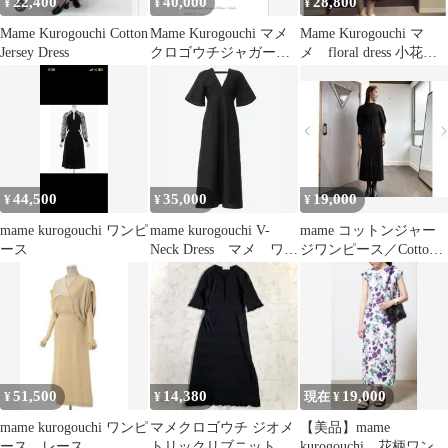
22,400
40,000
28,800
¥
¥
¥
Mame Kurogouchi Cotton
Mame Kurogouchi マメ
Mame Kurogouchi マ
Jersey Dress
クロゴウチジャガード
メ floral dress 小花柄
マーメイドドレス 黒
ワンピース
44,500
35,000
19,000
¥
¥
¥
mame kurogouchi ワンピ
mame kurogouchi V-
mame コットンジャー
ース
Neck Dress マメ ワン
ジワンピース／Cotton
ピース
Jersey Dress
51,500
14,380
19,000
¥
¥
現在 ¥
mame kurogouchi ワンピ
マメクロゴウチ ジオメ
【美品】mame
ース レース
トリックリブニットワ
kurogouchi 花柄ワンピ