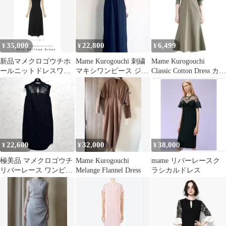
35,000
22,800
6,499
¥
¥
¥
新品マメクロゴウチホ
Mame Kurogouchi 刺繍
Mame Kurogouchi
ールニットドレスワン
マキシワンピース ジャ
Classic Cotton Dress カー
ピースHoleKnittedDress
ージードレス
キ
22,600
32,000
38,000
¥
¥
¥
極美品 マメクロゴウチ
Mame Kurogouchi
mame リバーレースク
リバーレース ワンピー
Melange Flannel Dress
ラシカルドレス
ス ブラック