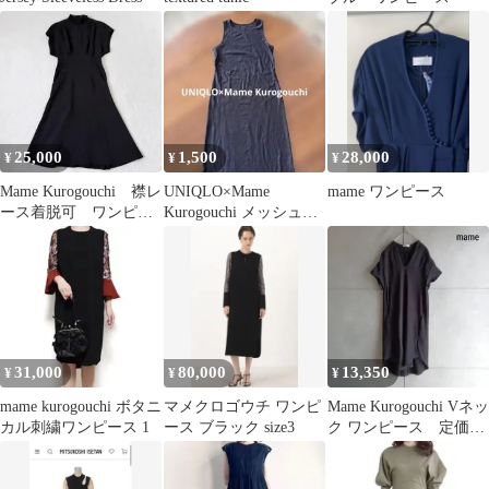
25,000
1,500
28,000
¥
¥
¥
Mame Kurogouchi 襟レ
UNIQLO×Mame
mame ワンピース
ース着脱可 ワンピー
Kurogouchi メッシュマ
ス ブラック 1
キシワンピース
31,000
80,000
13,350
¥
¥
¥
mame kurogouchi ボタニ
マメクロゴウチ ワンピ
Mame Kurogouchi Vネッ
カル刺繍ワンピース 1
ース ブラック size3
ク ワンピース 定価
30800 X942