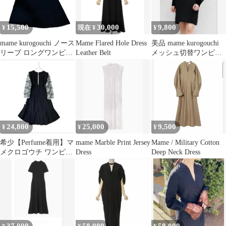
15,500
30,000
9,800
¥
現在 ¥
¥
mame kurogouchi ノース
Mame Flared Hole Dress
美品 mame kurogouchi
リーブ ロングワンピー
Leather Belt
メッシュ切替ワンピー
ス レース襟
ス ブラック
24,800
25,000
9,500
¥
¥
¥
希少【Perfume着用】マ
mame Marble Print Jersey
Mame / Military Cotton
メクロゴウチ ワンピー
Dress
Deep Neck Dress
ス 刺繍 黒 02