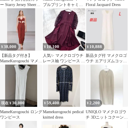
ー Starry Jersey Sheer
ブルプリントキャミワ
Floral Jacquard Dress
Dress
ンピース サイズ1
38,000
10,100
10,888
¥
¥
¥
【新品タグ付き】
人気✨ マメクロゴウチ
新品タグ付 マメクロゴ
MameKurogouchi マメ
レース袖 ワンピース フ
ウチ エアリズムコット
ワンピース ドレス
レア ボルドー ドレス
ンブラワンピース Ｌ
日本製
WHITE
30,000
59,400
2,200
現在 ¥
¥
¥
MameKurogouchi ロング
Mamekurogouchi pedical
UNIQLO マメクロゴウ
ワンピース
knitted dress
チ 3Dニットコクーンワ
ンピース