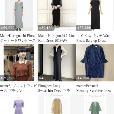
69,000
30,180
55,000
¥
¥
¥
MameKurogouchi Floral
Mame Kurogouchi I-Line
マメ クロゴウチ Wave
ジャカードワンピース
Knit Dress 2019AW
Pleats Baretop Dress
26,800
46,000
4,000
¥
¥
¥
mameリブニットワンピ
Plungded Long
mame/Personal
ース ブラウン
Sweatshirt Dress ブラッ
Memory・archive dress
ク