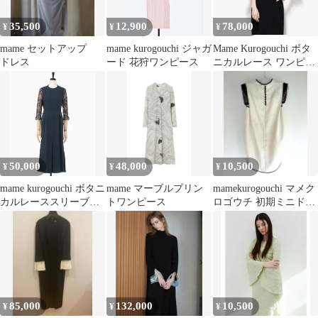
35,500
12,900
78,000
¥
¥
¥
mame セットアップ
mame kurogouchi ジャガ
Mame Kurogouchi ボタ
ドレス
ード 花狩ワンピース
ニカルレース ワンピー
ス 希少
50,000
48,000
10,500
¥
¥
¥
mame kurogouchi ボタニ
mame マーブルプリン
mamekurogouchi マメク
カルレーススリーブA
トワンピース
ロゴウチ 初期ミニドレ
ラインドレス
ス
85,000
132,000
10,500
¥
¥
¥