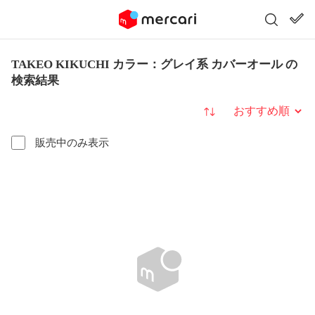
TAKEO KIKUCHI カラー：グレイ系 カバーオール の
検索結果
並び替え
販売中のみ表示