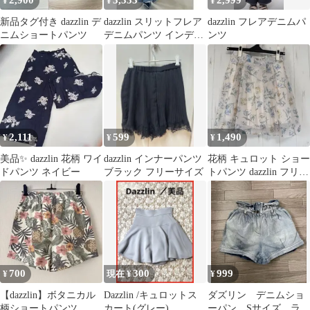
2,900
3,333
2,999
¥
¥
¥
新品タグ付き dazzlin デ
dazzlin スリットフレア
dazzlin フレアデニムパ
ニムショートパンツ
デニムパンツ インディ
ンツ
ゴ
2,111
599
1,490
¥
¥
¥
美品✨️ dazzlin 花柄 ワイ
dazzlin インナーパンツ
花柄 キュロット ショー
ドパンツ ネイビー
ブラック フリーサイズ
トパンツ dazzlin フリー
サイズ シアー素材
700
300
999
¥
現在 ¥
¥
【dazzlin】ボタニカル
Dazzlin /キュロットス
ダズリン デニムショ
柄ショートパンツ
カート(グレー)
ーパン Sサイズ ライ