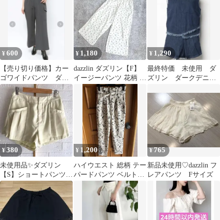
600
1,180
1,290
¥
¥
¥
【売り切り価格】カー
dazzlin ダズリン【F】
最終特価 未使用 ダ
ゴワイドパンツ ダズ
イージーパンツ 花柄 ホ
ズリン ダークデニム
リン グレー
ワイト 綺麗めカジュア
フリンジ付きセットア
ル
ップ 2点セット
380
1,200
765
¥
¥
¥
未使用品✨️ダズリン
ハイウエスト 総柄 テー
新品未使用♡dazzlin フ
【S】ショートパンツ／
パードパンツ ベルト付
レアパンツ Fサイズ
裏地あり‪♡タック‪♡ペ
き ダズリン
ールイエロー