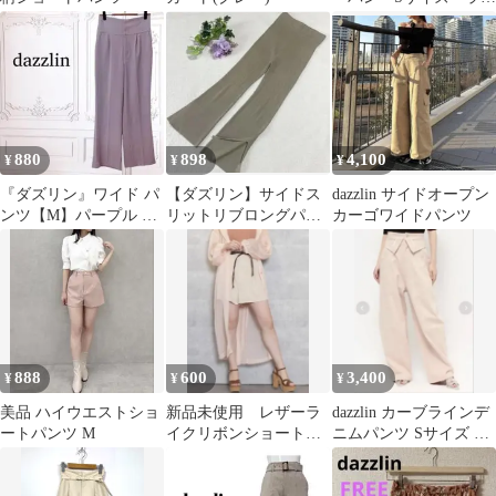
トブルー
880
898
4,100
¥
¥
¥
『ダズリン』ワイド パ
【ダズリン】サイドス
dazzlin サイドオープン
ンツ【M】パープル 無
リットリブロングパン
カーゴワイドパンツ
地/シンプル ハイウエス
ツ 薄グリーン ウエ
ト
ストゴム F
888
600
3,400
¥
¥
¥
美品 ハイウエストショ
新品未使用 レザーラ
dazzlin カーブラインデ
ートパンツ M
イクリボンショートパ
ニムパンツ Sサイズ ピ
ンツ S
ンク