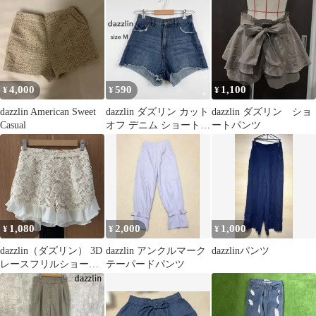
ー
4,000
590
1,100
¥
¥
¥
dazzlin American Sweet
dazzlin ダズリン カット
dazzlin ダズリン ショ
Casual
オフ デニム ショートパ
ートパンツ
ンツ ハイウエスト M
1,080
2,000
1,000
¥
¥
¥
dazzlin（ダズリン） 3D
dazzlin アンクルマーク
dazzlinパンツ
レースフリルショート
テーパードパンツ
パンツ（ホワイト） S
サイズ