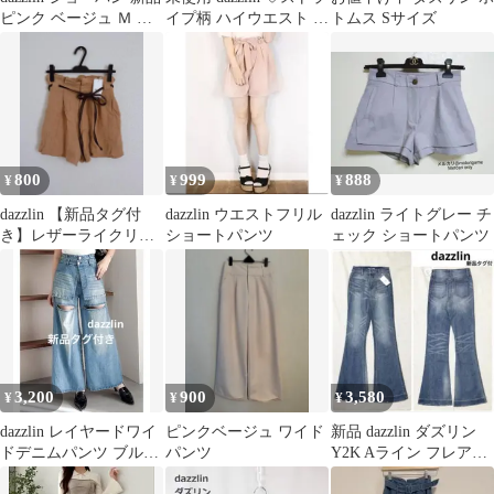
ピンク ベージュ Ｍ バ
イプ柄 ハイウエスト ワ
トムス Sサイズ
ルーン 春夏 ダズリン
イドパンツ ブルー
800
999
888
¥
¥
¥
dazzlin 【新品タグ付
dazzlin ウエストフリル
dazzlin ライトグレー チ
き】レザーライクリボ
ショートパンツ
ェック ショートパンツ
ンショートパンツ
3,200
900
3,580
¥
¥
¥
dazzlin レイヤードワイ
ピンクベージュ ワイド
新品 dazzlin ダズリン
ドデニムパンツ ブルー
パンツ
Y2K Aライン フレアデ
S
ニムパンツ