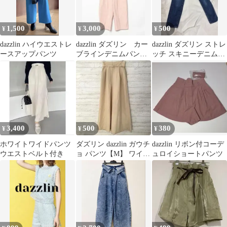
1,500
3,000
500
¥
¥
¥
dazzlin ハイウエストレ
dazzlin ダズリン カー
dazzlin ダズリン ストレ
ースアップパンツ
ブラインデニムパンツ
ッチ スキニーデニムパ
（ピンク） S
ンツ 25インチ
3,400
500
380
¥
¥
¥
ホワイトワイドパンツ
ダズリン dazzlin ガウチ
dazzlin リボン付コーデ
ウエストベルト付き
ョ パンツ【M】 ワイド
ュロイショートパンツ
ベルト ハイウエスト