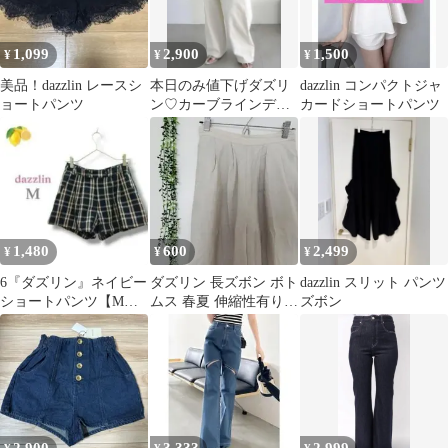
1,099
2,900
1,500
¥
¥
¥
美品！dazzlin レースシ
本日のみ値下げダズリ
dazzlin コンパクトジャ
ョートパンツ
ン♡カーブラインデニ
カードショートパンツ
ムパンツ XS
1,480
600
2,499
¥
¥
¥
6『ダズリン』ネイビー
ダズリン 長ズボン ボト
dazzlin スリット パンツ
ショートパンツ【M】
ムス 春夏 伸縮性有り
ズボン
ベージュ チェック柄 短
フリー 綿100% 完売品
パン
高級