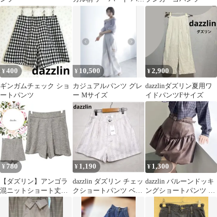
ツ sizeM/白ｘ緑 ■◆ レ
ディース
400
10,500
2,900
¥
¥
¥
ギンガムチェック ショ
カジュアルパンツ グレ
dazzlinダズリン夏用ワ
ートパンツ
ー Mサイズ
イドパンツFサイズ
780
1,190
1,300
¥
¥
¥
【ダズリン】アンゴラ
dazzlin ダズリン チェッ
dazzlin バルーンドッキ
混ニットショート丈パ
クショートパンツ ベー
ングショートパンツ ブ
ンツウエストゴム【F】
ジュ S タグ付き 麻混
ラウン
カジュアルグレー