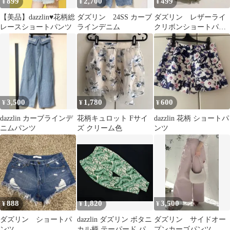
899
2,700
499
¥
¥
¥
【美品】dazzlin♥️花柄総
ダズリン 24SS カーブ
ダズリン レザーライ
レースショートパンツ
ラインデニム
クリボンショートパン
ツ
3,500
1,780
600
¥
¥
¥
dazzlin カーブラインデ
花柄キュロット Fサイ
dazzlin 花柄 ショートパ
ニムパンツ
ズ クリーム色
ンツ
888
1,820
3,500
¥
¥
¥
ダズリン ショートパ
dazzlin ダズリン ボタニ
ダズリン サイドオー
ンツ
カル柄 テーパード パン
プンカーゴパンツ