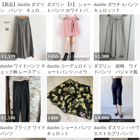
【新品】dazzlin ダズリ
ダズリン 【S】 ショー
dazzlin ガウチョパンツ
ン パンツ キュロッ
トパンツ ホワイトパン
キュロッツ F
ト ベージュ
ツ サイドスリット カジ
ュアル
1,599
455
1,300
¥
¥
¥
dazzlin ワイドパンツ チ
dazzlin コーデュロイ シ
ダズリン 総柄 ワイ
ェック柄 レースアップ
ョートパンツ ハイウエ
ドパンツ パジャマ風
リボン ブラウン M
スト
1,500
800
4,000
¥
¥
¥
dazzlin ブラック ワイド
dazzlin ショートパンツ
dazzlin ダズリン ハイウ
パンツ
キュロット
エストカプリパンツ S
サイズ インディゴブル