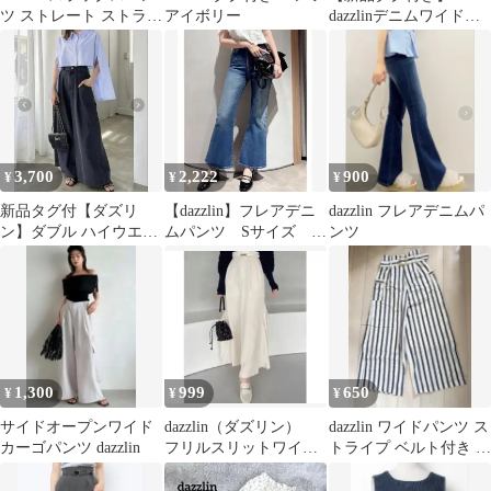
ツ ストレート ストライ
アイボリー
dazzlinデニムワイドパ
プ M カジュアル リボ
ンツ ダズリン
ン
3,700
2,222
900
¥
¥
¥
新品タグ付【ダズリ
【dazzlin】フレアデニ
dazzlin フレアデニムパ
ン】ダブル ハイウエス
ムパンツ Sサイズ ダ
ンツ
ト ワイド デニム パン
ズリン
ツ ブラック
1,300
999
650
¥
¥
¥
サイドオープンワイド
dazzlin（ダズリン）
dazzlin ワイドパンツ ス
カーゴパンツ dazzlin
フリルスリットワイド
トライプ ベルト付き S
パンツ ホワイトワイ
サイズ
ドパンツ