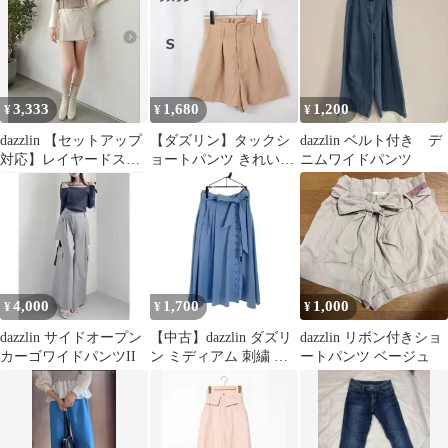
3,333
1,680
1,200
¥
¥
¥
dazzlin 【セットアップ
【ダズリン】タックシ
dazzlin ベルト付き デ
対応】レイヤードスカ
ョートパンツ きれいめ
ニムワイドパンツ
ートパンツ
カジュアル インナー ベ
ージュ系 S
4,000
1,700
1,000
¥
¥
¥
dazzlin サイドオープン
【中古】dazzlin ダズリ
dazzlin リボン付きショ
カーゴワイドパンツII
ン ミディアム 刺繍 ス
ートパンツ ベージュ
カート ブルー インパン
ツ