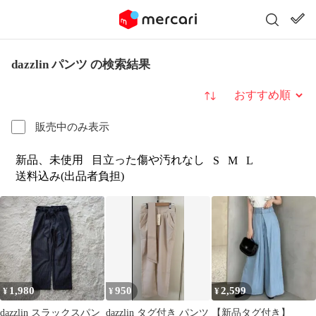
dazzlin パンツ の検索結果
並び替え
販売中のみ表示
新品、未使用
目立った傷や汚れなし
S
M
L
送料込み(出品者負担)
1,980
950
2,599
¥
¥
¥
dazzlin スラックスパン
dazzlin タグ付き パンツ
【新品タグ付き】