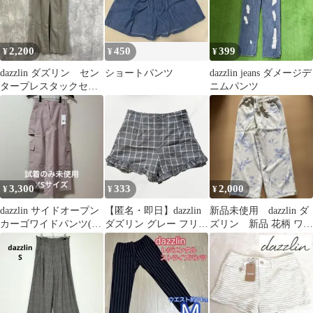
2,200
450
399
¥
¥
¥
dazzlin ダズリン セン
ショートパンツ
dazzlin jeans ダメージデ
タープレスタックセミ
ニムパンツ
フレアパンツ ベージ
ュ M
3,300
333
2,000
¥
¥
¥
dazzlin サイドオープン
【匿名・即日】dazzlin
新品未使用 dazzlin ダ
カーゴワイドパンツ(タ
ダズリン グレー フリル
ズリン 新品 花柄 ワイ
グ付き)
ショートパンツ
ドパンツ 未使用 ボト
ムス