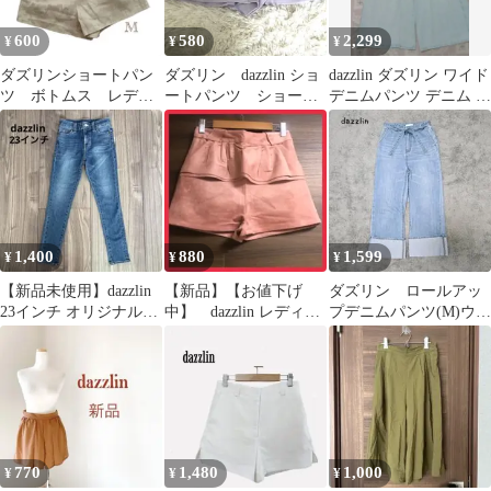
600
580
2,299
¥
¥
¥
ダズリンショートパン
ダズリン dazzlin ショ
dazzlin ダズリン ワイド
ツ ボトムス レディ
ートパンツ ショーパ
デニムパンツ デニム xs
ースパンツ
ン 紫 S
サイズ
1,400
880
1,599
¥
¥
¥
【新品未使用】dazzlin
【新品】【お値下げ
ダズリン ロールアッ
23インチ オリジナルス
中】 dazzlin レディー
プデニムパンツ(M)ウエ
タンダードスキニー 低
ス ショートパンツ
ストリボン ガーリ
身長
M ピンク
ー フェミニン
770
1,480
1,000
¥
¥
¥