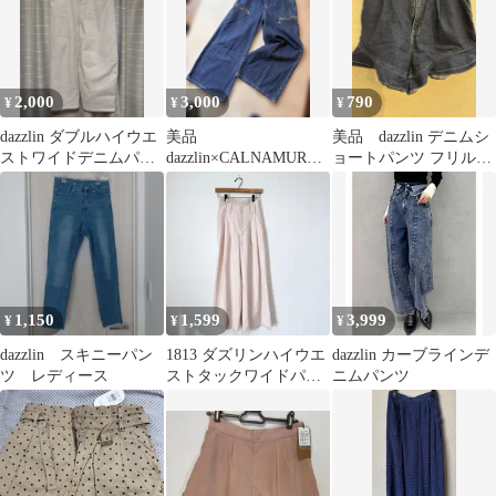
2,000
3,000
790
¥
¥
¥
dazzlin ダブルハイウエ
美品
美品 dazzlin デニムシ
ストワイドデニムパン
dazzlin×CALNAMURコ
ョートパンツ フリルデ
ツ
ラボ パールジップ ワイ
ザイン S
ドデニム
1,150
1,599
3,999
¥
¥
¥
dazzlin スキニーパン
1813 ダズリンハイウエ
dazzlin カーブラインデ
ツ レディース
ストタックワイドパン
ニムパンツ
ツ S ベージュ 美脚