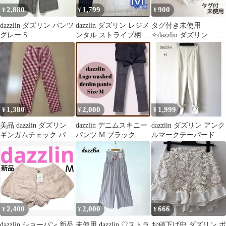
2,880
1,799
900
¥
¥
¥
dazzlin ダズリン パンツ
dazzlin ダズリン レジメ
タグ付き未使用
グレー S
ンタル ストライプ柄 テ
✧dazzlin ダズリン 麻
ーパードパンツ M
混ショートパンツ M
サイズ
1,380
2,000
1,999
¥
¥
¥
美品 dazzlin ダズリン
dazzlin デニムスキニー
dazzlin ダズリン アンク
ギンガムチェック パン
パンツ M ブラック カ
ルマークテーパードパ
ツ S ズボン クロップド
ジュアル 美品 オフ
ンツ M アイボリー
ィス
2,400
2,000
666
¥
¥
¥
dazzlin ショーパン 新品
未使用 dazzlin ♡ストラ
お値下げ中 ダズリン ボ