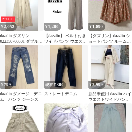
25%OFF
2,052
1,200
1,090
¥
¥
¥
dazzlin ダズリン
【dazzlin】 ベルト付き
【ダズリン】dazzlin シ
022350700301 ダブルハ
ワイドパンツ ウエスト
ョートパンツ ルームウ
イウエスト ワイド パン
ゴム 杢ベージュ Sサイ
ェア 花柄 ピンク
ツ sizeS/オフホワイト
ズ
FREE
■■レディース
799
300
2,999
¥
現在 ¥
¥
dazzlin ダメージ デニ
ストレートデニム
新品未使用 dazzlin ハイ
ム パンツ ジーンズ
ウエストワイドパンツ
ベージュ S