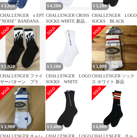
3,900
4,500
3,200
¥
¥
¥
CHALLENGER x EPT
CHALLENGER CROSS
CHALLENGER LOGO
"NOISE" BANDANA
SOCKS WHITE 新品
SOCKS BLACK
SOCKS
長瀬智也
1,920
3,100
3,000
¥
¥
¥
CHALLENGER ファイ
CHALLENGER LOGO
CHALLENGER ソック
ヤーパターン ブラッ
SOCKS WHITE
ス ホワイト 新品
ク ソックス
3,900
3,400
4,800
¥
¥
¥
CHALLENGER チャレ
CHALLENGER LOGO
CHALLENGER チャ