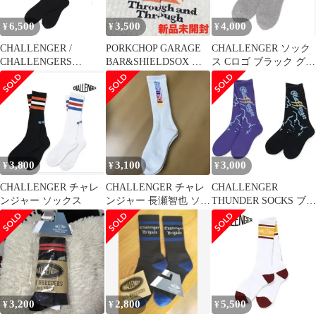
6,500
3,500
4,000
¥
¥
¥
CHALLENGER /
PORKCHOP GARAGE
CHALLENGER ソック
CHALLENGERS
BAR&SHIELDSOX ソ
ス Cロゴ ブラック グレ
SOCKS BLACK
ックス 新品未開封
ー
3,800
3,100
3,000
¥
¥
¥
CHALLENGER チャレ
CHALLENGER チャレ
CHALLENGER
ンジャー ソックス
ンジャー 長瀬智也 ソッ
THUNDER SOCKS ブラ
クス
ック パープル2足セッ
ト
3,200
2,800
5,500
¥
¥
¥