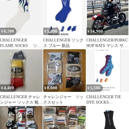
6,700
5,000
14,900
¥
¥
¥
CHALLENGER
CHALLENGER ソック
CHALLENGER/PORKC
FLAME SOCKS ソッ
ス ブルー 新品
HOP RATS マシス サム
クス
ズ ネイバーフッド
4,400
8,000
5,500
¥
¥
¥
CHALLENGER チャレ
チャレンジャー ソッ
CHALLENGER TIE
ンジャー ソックス 靴下
クスセット
DYE SOCKS
メンズ 26−27cm
BLUE×PURPLE 靴下