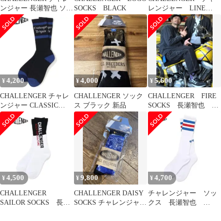
ンジャー 長瀬智也 ソッ
SOCKS BLACK
レンジャー LINE
クス
SOCKS ソックス
4,200
4,000
5,600
¥
¥
¥
CHALLENGER チャレ
CHALLENGER ソック
CHALLENGER FIRE
ンジャー CLASSIC
ス ブラック 新品
SOCKS 長瀬智也
LOGO SOCKS BK
Purple
4,500
9,800
4,700
¥
¥
¥
CHALLENGER
CHALLENGER DAISY
チャレンジャー ソッ
SAILOR SOCKS 長瀬
SOCKS チャレンジャー
クス 長瀬智也
智也
デイジー ソックス
WHITE BLUE RED ラ