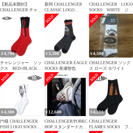
【新品未開封】
新同 CHALLENGER
CHALLENGER LOGO
CHALLENGER チャレ
CLASSIC LOGO
SOCKS WHITE ジャ
ンジャー EAGLE
SOCKS チャレンジャー
ガード
SOCKS 靴下
4,700
3,300
4,500
¥
¥
¥
チャレンジャー ソッ
CHALLENGER EAGLE
CHALLENGER ソック
クス RED×BLACK 長
SOCKS 長瀬智也
ス ローズ ホワイト
瀬智也着用 マシス
ラッツ
4,300
12,600
4,200
¥
¥
¥
l*l様 CHALLENGER
CHALLENGER/PORKC
CHALLENGER
FISH LOGO SOCKS
HOP スタンダードカリ
FLAMES SOCKS ファ
ホワイト
フォルニア ソックス
イヤー ソックス