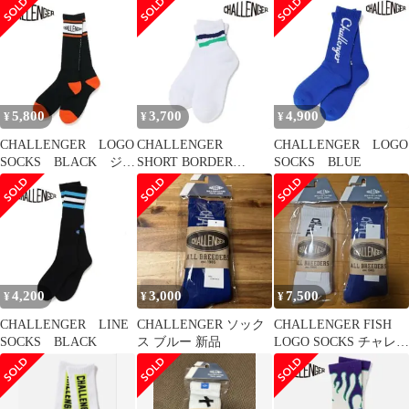
5,800
3,700
4,900
¥
¥
¥
CHALLENGER LOGO
CHALLENGER
CHALLENGER LOGO
SOCKS BLACK ジャ
SHORT BORDER
SOCKS BLUE
ガード
SOCKS
4,200
3,000
7,500
¥
¥
¥
CHALLENGER LINE
CHALLENGER ソック
CHALLENGER FISH
SOCKS BLACK
ス ブルー 新品
LOGO SOCKS チャレン
ジャー ソックス