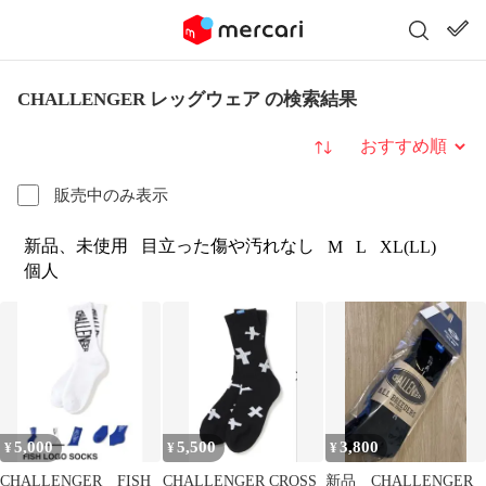
CHALLENGER レッグウェア の検索結果
並び替え
販売中のみ表示
新品、未使用
目立った傷や汚れなし
M
L
XL(LL)
個人
5,000
5,500
3,800
¥
¥
¥
CHALLENGER FISH
CHALLENGER CROSS
新品 CHALLENGER