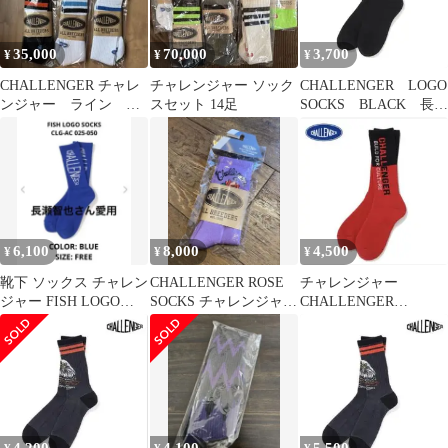
35,000
70,000
3,700
¥
¥
¥
CHALLENGER チャレ
チャレンジャー ソック
CHALLENGER LOGO
ンジャー ライン ソ
スセット 14足
SOCKS BLACK 長瀬
ックス ジャケット 長
智也
瀬智也
6,100
8,000
4,500
¥
¥
¥
靴下 ソックス チャレン
CHALLENGER ROSE
チャレンジャー
ジャー FISH LOGO
SOCKS チャレンジャー
CHALLENGER
SOCKS 長瀬智也
ローズ ソックス
SAILOR ソックス レッ
ド 長瀬智也