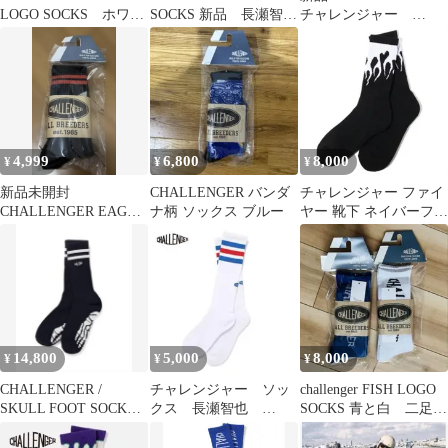
LOGO SOCKS ホワイ
SOCKS 新品 長瀬智
チャレンジャー
ト
也 ブラック
SOCKS ロゴソックス
靴下 黒色
4,999
6,800
8,000
¥
¥
¥
新品未開封
CHALLENGER バンダ
チャレンジャー ファイ
CHALLENGER EAGLE
ナ柄 ソックス ブルー
ヤー 靴下 ネイバーフッ
SOCKS 靴下
ド マシス Wtaps ワコマ
リア
14,800
5,000
8,000
¥
¥
¥
CHALLENGER /
チャレンジャー ソッ
challenger FISH LOGO
SKULL FOOT SOCKS -
クス 長瀬智也
SOCKS 青と白 二足セ
Black-
WHITE BLUE RED ラ
ット
ッツ マシス