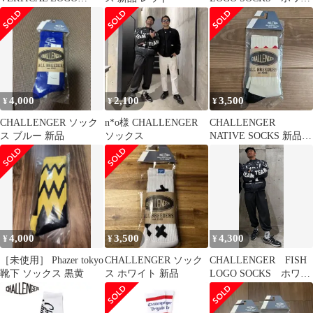
SOCKS BLACK
ト
4,000
2,100
3,500
¥
¥
¥
CHALLENGER ソック
n*o様 CHALLENGER
CHALLENGER
ス ブルー 新品
ソックス
NATIVE SOCKS 新品未
使用 ソックス
4,000
3,500
4,300
¥
¥
¥
［未使用］ Phazer tokyo
CHALLENGER ソック
CHALLENGER FISH
靴下 ソックス 黒黄
ス ホワイト 新品
LOGO SOCKS ホワイ
ト