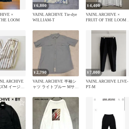
6,800
4,400
¥
¥
HIVE ×
VAINL ARCHIVE Tie-dye
VAINL ARCHIVE ×
 THE LOOM
WILLIAM-T
FRUIT OF THE LOOM 
ンT
2,790
7,000
¥
¥
INL ARCHIVE
VAINL ARCHIVE 半袖シ
VAINL ARCHIVE LIVE-
サイズM イージー
ャツ ライトブルー Mサイ
PT-M
ズ