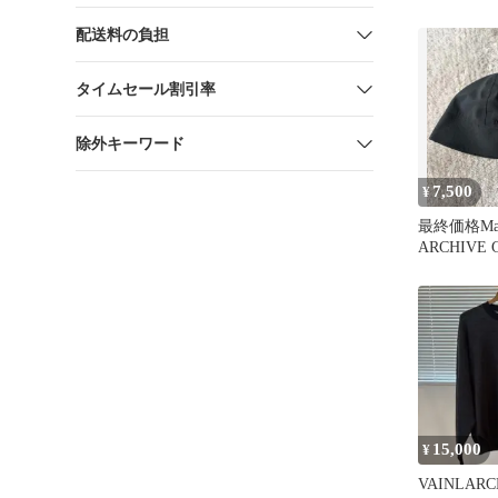
ツ
配送料の負担
タイムセール割引率
除外キーワード
7,500
¥
最終価格Marm
ARCHIVE 
ット
15,000
¥
VAINLAR