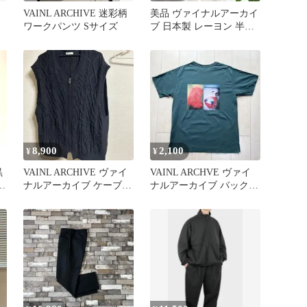
VAINL ARCHIVE 迷彩柄
美品 ヴァイナルアーカイ
ワークパンツ Sサイズ
ブ 日本製 レーヨン 半袖
ニット tシャツ
8,900
2,100
¥
¥
黒
VAINL ARCHIVE ヴァイ
VAINL ARCHVE ヴァイ
パ
ナルアーカイブ ケーブル
ナルアーカイブ バックプ
ニット ジップベストL
リントTシャツ