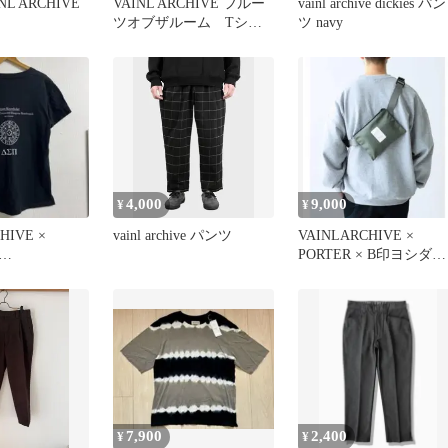
L ARCHIVE
VAINL ARCHIVE フルー
vainl archive dickies パン
ツオブザルーム Tシャ
ツ navy
ツ ブラック
4,000
9,000
¥
¥
HIVE ×
vainl archive パンツ
VAINLARCHIVE ×
PORTER × B印ヨシダ別
RDS TEE
注 ショルダーバッグ
7,900
2,400
¥
¥