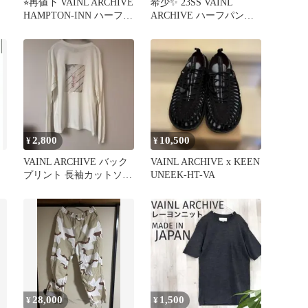
⭐︎再値下 VAINL ARCHIVE
希少✨️ 23SS VAINL
HAMPTON-INN ハーフジ
ARCHIVE ハーフパンツ
ップパーカ
オンブレ L
2,800
10,500
¥
¥
VAINL ARCHIVE バック
VAINL ARCHIVE x KEEN
プリント 長袖カットソー
UNEEK-HT-VA
ホワイト
28,000
1,500
¥
¥