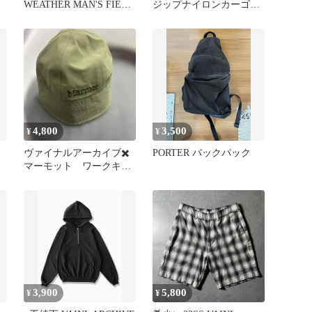
WEATHER MAN'S FIELD
ジップナイロンカーゴ
M
Size L
4,800
3,500
¥
¥
ヴァイナルアーカイブ✖️
PORTER バックパック
マーモット ワークキャ
ップ
3,900
5,800
¥
¥