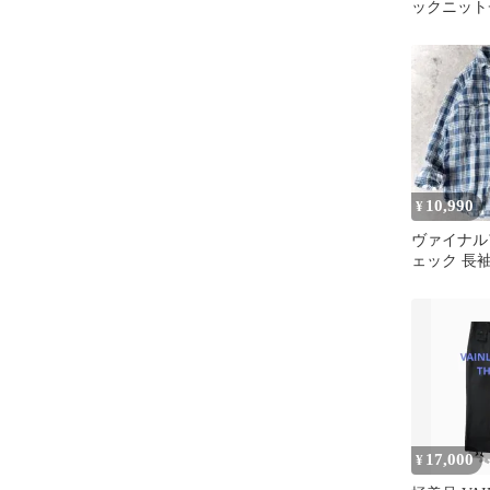
ックニット
レー
10,990
¥
ヴァイナル
ェック 長
VAINL AR
17,000
¥