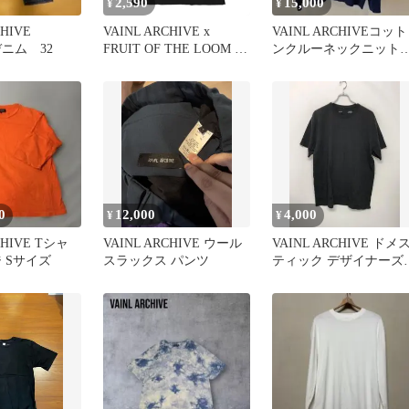
2,590
15,000
¥
¥
CHIVE
VAINL ARCHIVE x
VAINL ARCHIVEコット
 デニム 32
FRUIT OF THE LOOM x
ンクルーネックニット
BEAUTY&YOUTH ヴァ
ルーJEFF美品
イナルアーカイブ フルー
ツオブザルーム ビューテ
ィーアンドユース 別注
S/S SLIT TEE スリットT
シャツ 2219036 S BLACK
半袖 無地
0
12,000
4,000
¥
¥
CHIVE Tシャ
VAINL ARCHIVE ウール
VAINL ARCHIVE ドメ
 Sサイズ
スラックス パンツ
ティック デザイナーズ
モード 古着 Tシャツ