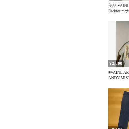
美品 VAINL
Dickies
ーズ
2,800
¥
■VAINL A
ANDY MIS
ントTシャ