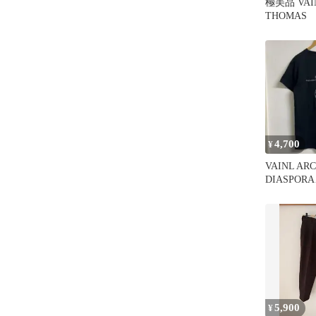
極美品 VAIN
THOMAS
4,700
¥
VAINL ARC
DIASPORA
SKATEBOA
5,900
¥