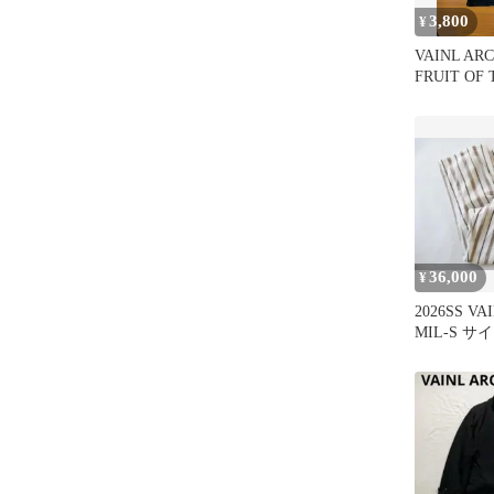
3,800
¥
VAINL ARC
FRUIT OF
36,000
¥
2026SS VA
MIL-S 
パンツ