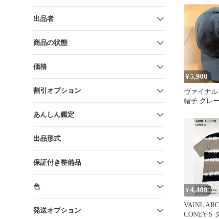
出品者
商品の状態
価格
5,900
¥
割引オプション
ヴァイナ
帽子 グレ
あんしん鑑定
出品形式
保証付き整備品
色
4,400
¥
VAINL ARC
発送オプション
CONEY-S