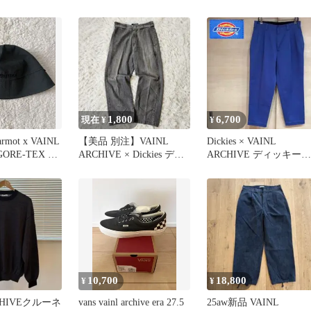
1,800
6,700
現在 ¥
¥
ot x VAINL
【美品 別注】VAINL
Dickies × VAINL
GORE-TEX ハ
ARCHIVE × Dickies デニ
ARCHIVE ディッキーズ
ムパンツ 28
チノパン ブルー
10,700
18,800
¥
¥
CHIVEクルーネ
vans vainl archive era 27.5
25aw新品 VAINL