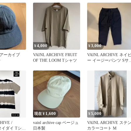
4,000
3,000
¥
¥
ルアーカイブ
VAINL ARCHIVE FRUIT
VAINL ARCHIVE ネイ
ー
OF THE LOOM Tシャツ
ー イージーパンツ Sサ
ズ
1,600
5,000
現在 ¥
¥
HIVE /
vainl archive cap ベージュ
VAINL ARCHIVE ステ
 タイダイ Tシャ
日本製
カラーコート M