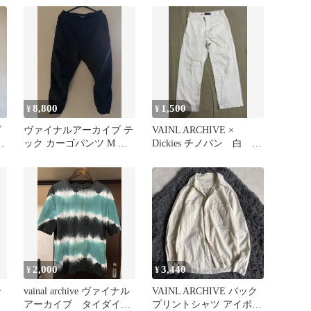
8,800
1,500
¥
¥
ビ
ヴァイナルアーカイブ テ
VAINL ARCHIVE ×
イ
ック カーゴパンツ M 黒
Dickies チノパン 白 30
ジップ裾絞り
サイズ
2,000
3,440
¥
¥
ン
vainal archive ヴァイナル
VAINL ARCHIVE バック
アーカイブ タイダイシ
プリントシャツ アイボリ