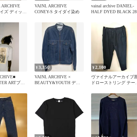
 ARCHIVE
VAINL ARCHIVE
vainal archive DANIEL-
 mサイズ ディッキ
CONEY-S タイダイ染め
HALF DYED BLACK 28
3,350
2,100
¥
¥
RCHIVE■
VAINL ARCHIVE ×
ヴァイナルアーカイブ
TER ARTプリ
BEAUTY&YOUTH デニ
ドローストリング テー
ツ
ムジャケット美品
ード麻パンツリネン