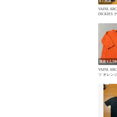
7,950
¥
VAINL AR
DICKIES
2,50
現在 ¥
VAINL AR
ツ オレンジ