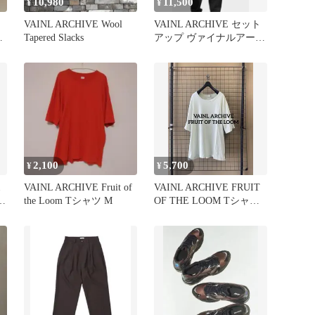
10,980
11,500
¥
¥
VAINL ARCHIVE Wool
VAINL ARCHIVE セット
ブ
Tapered Slacks
アップ ヴァイナルアーカ
イブ
2,100
5,700
¥
¥
ス
VAINL ARCHIVE Fruit of
VAINL ARCHIVE FRUIT
the Loom Tシャツ M
OF THE LOOM Tシャツ
Tee