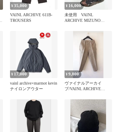
35,000
16,000
¥
¥
VAINL ARCHIVE 611B-
未使用 VAINL
ロ
TROUSERS
ARCHIVE MIZUNO
WAVE RIDER 10
17,000
9,800
¥
¥
vainl archive×marmot kevin
ヴァイナルアーカイ
ナイロンアウター
ブ/VAINL ARCHIVE
LIVE-PT-FC