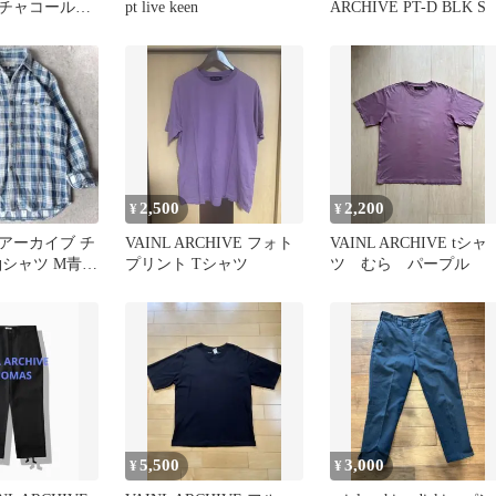
チャコールグ
pt live keen
ARCHIVE PT-D BLK S
2,500
2,200
¥
¥
アーカイブ チ
VAINL ARCHIVE フォト
VAINL ARCHIVE tシャ
袖シャツ M青
プリント Tシャツ
ツ むら パープル
CHIVE
5,500
3,000
¥
¥