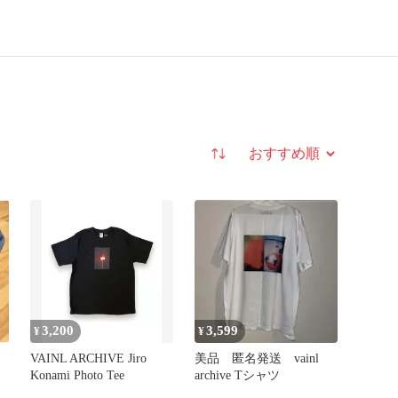
並び替え
3,200
3,599
¥
¥
ッ
VAINL ARCHIVE Jiro
美品 匿名発送 vainl
Konami Photo Tee
archive Tシャツ