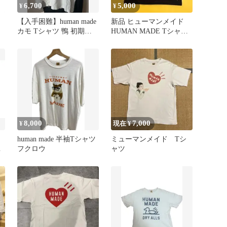
6,700
5,000
¥
¥
【入手困難】human made
新品 ヒューマンメイド
カモ Tシャツ 鴨 初期タ
HUMAN MADE Tシャツ
グ S
M マーク：ホワイト
8,000
7,000
¥
現在 ¥
human made 半袖Tシャツ
ミューマンメイド Tシ
シ
フクロウ
ャツ