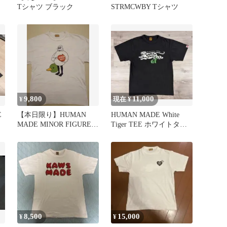
Tシャツ ブラック
STRMCWBY Tシャツ
9,800
11,000
¥
現在 ¥
E
【本日限り】HUMAN
HUMAN MADE White
MADE MINOR FIGURES
Tiger TEE ホワイトタイ
Tシャツ M
ガー【希少】
8,500
15,000
¥
¥