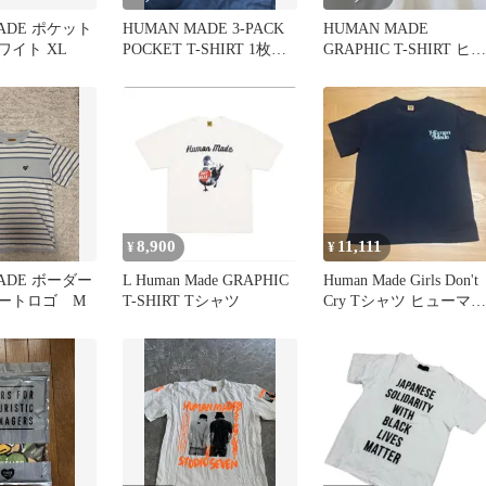
MADE ポケット
HUMAN MADE 3-PACK
HUMAN MADE
ワイト XL
POCKET T-SHIRT 1枚の
GRAPHIC T-SHIRT ヒュ
み
ーマンメイド
8,900
11,111
¥
¥
MADE ボーダー
L Human Made GRAPHIC
Human Made Girls Don't
ハートロゴ M
T-SHIRT Tシャツ
Cry Tシャツ ヒューマン
メイド