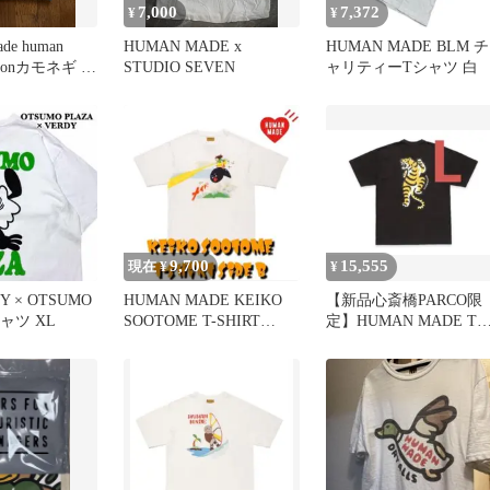
7,000
7,372
¥
¥
ade human
HUMAN MADE x
HUMAN MADE BLM チ
emonカモネギ 未
STUDIO SEVEN
ャリティーTシャツ 白
9,700
15,555
現在 ¥
¥
DY × OTSUMO
HUMAN MADE KEIKO
​【新品心斎橋PARCO限
シャツ XL
SOOTOME T-SHIRT
定】HUMAN MADE T
SIDE B
ャツ L 黒 Tiger