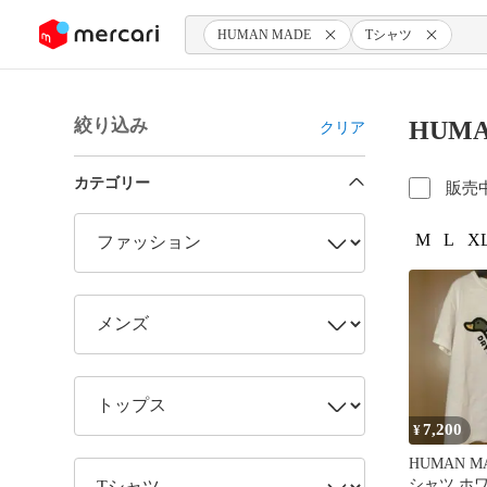
ンツにスキップ
HUMAN MADE
Tシャツ
絞り込み
HUM
クリア
カテゴリー
販売
M
L
XL
7,200
¥
HUMAN M
シャツ ホ