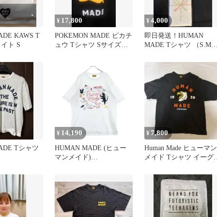
17,800
4,000
¥
¥
ADE KAWS T
POKEMON MADE ピカチ
即日発送！HUMAN
イト S
ュウ Tシャツ Sサイズ
MADE Tシャツ （S.M
human made
イズ）
14,190
7,800
¥
¥
ADE Tシャツ
HUMAN MADE (ヒュー
Human Made ヒューマン
マンメイド)
メイド Tシャツ イーグ
EMBROIDERED TEE エ
グラフィック XL
ンブロイダリー ロゴデザ
イン クルーネック カッ
トソー 半袖Tシャツ ホワ
イト