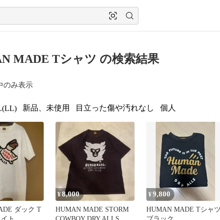
AN MADE Tシャツ の検索結果
中のみ表示
新品、未使用
目立った傷や汚れなし
個人
(LL)
8,000
9,800
¥
¥
ADE ダック T
HUMAN MADE STORM
HUMAN MADE Tシャ
ワイト
COWBOY DRY ALLS サ
ブラック