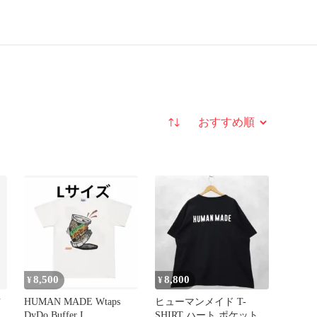
並び替え
8,500
8,800
¥
¥
ツ
HUMAN MADE Wtaps
ヒューマンメイド T-
DyDo Buffer L
SHIRT ハート ポケット