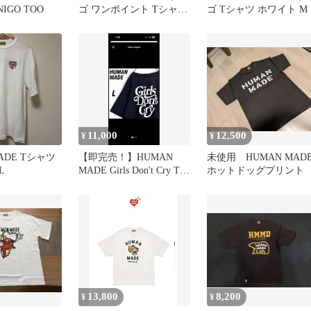
NIGO TOO
ゴ ワンポイント Tシャツ
ゴ Tシャツ ホワイト M
XLオツモ
11,000
12,500
¥
¥
ADE Tシャツ
【即完売！】HUMAN
未使用 HUMAN MAD
L
MADE Girls Don't Cry Tシ
ホットドッグプリント
ャツ L
13,800
8,200
¥
¥