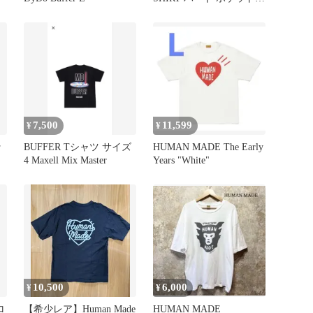
半袖 Tシャツ 2XL
7,500
11,599
¥
¥
ッ
BUFFER Tシャツ サイズ
HUMAN MADE The Early
4 Maxell Mix Master
Years "White"
10,500
6,000
¥
¥
ロ
【希少レア】Human Made
HUMAN MADE