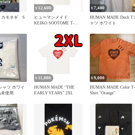
12,600
7,400
¥
¥
ade カモネギ S
ヒューマンメイド
HUMAN MADE Duck T
KEIKO SOOTOME T-
ャツ ホワイト
SHIRT SIDE B
11,000
9,000
¥
¥
Tシャツ ホワイ
HUMAN MADE “THE
HUMAN MADE Color T-
新品未使用
EARLY YEARS” 2XL
Shirt "Orange"