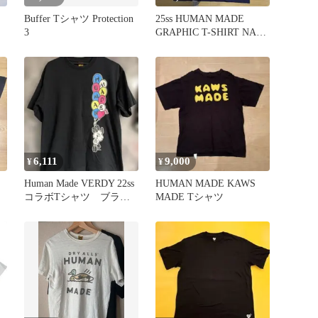
Buffer Tシャツ Protection
25ss HUMAN MADE
3
GRAPHIC T-SHIRT NAVY
M
6,111
9,000
¥
¥
Human Made VERDY 22ss
HUMAN MADE KAWS
コラボTシャツ ブラッ
MADE Tシャツ
ク