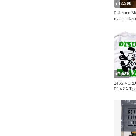
12,500
¥
Pokémon M
made pok
開封
7,080
¥
24SS VER
PLAZA T