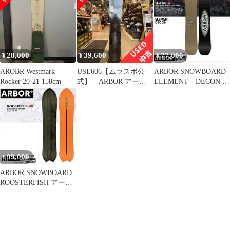
２６‐２７【チューン無
料】2627 正規品 保証
書付 A27DK51【予約商
品2026年11月納品予
定】
28,000
39,600
77,000
¥
¥
¥
AROBR Westmark
USE606【ムラスポ公
ARBOR SNOWBOARD
Rocker 20-21 158cm
式】 ARBOR アーバ
ELEMENT DECON ア
ー ELEMENT エレメ
ーバー エレメント
ント 153㎝ 19-20
２６‐２７【チューン無
ロッカーボード スノ
料】2627 正規品 保証
ーボード 中古品
書付【予約商品2026年
（USED）
11月納品予定】
99,000
¥
ARBOR SNOWBOARD
ROOSTERFISH アーバ
ー ルースターフィッ
シュ ２６‐２７【チュ
ーン無料】2627 正規
品 保証書付【予約商