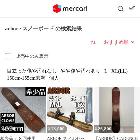
arbore スノーボード の検索結果
並び替え
販売中のみ表示
目立った傷や汚れなし
やや傷や汚れあり
L
XL(LL)
150cm-155cm未満
個人
49,000
13,000
26,800
¥
¥
¥
希少品 7-８回使用
ARBOR スノボセッ
【ARBOR】CADENCE