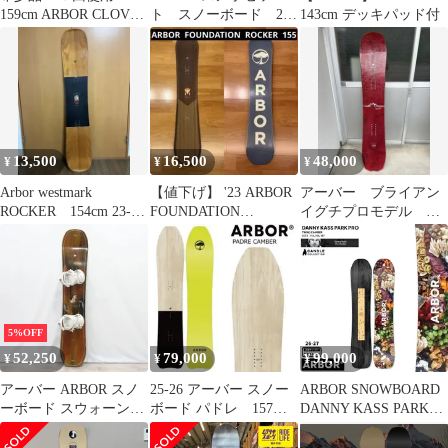
159cm ARBOR CLOVIS
ト スノーボード 2点
143cm デッキパッド付
スノーボード
セット ビンディン
グ バイン 板
13,500
16,500
48,000
¥
¥
¥
Arbor westmark
【値下げ】 '23 ARBOR
アーバー ブライアン
ROCKER 154cm 23-24
FOUNDATION
イグチプロモデル ロ
モデル
ROCKER 155
ッカー156cm
5%OFF
52,250
79,000
99,000
¥
¥
¥
アーバー ARBOR スノ
25-26 アーバー スノー
ARBOR SNOWBOARD
ーボード スウォーン
ボード パドレ 157ｃ
DANNY KASS PARK
Swoon 140cm 2021
ｍ 送料込み
PRO アーバー ダニー
キャス パークプロ