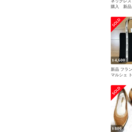
ネックレス
購入 新品
4,600
¥
新品 フラン
マルシェ 
800
¥