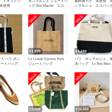
 イギリスで
ボンマルシェ ジュートバ
最終値下げ 未使用 
未使用
ッグ Bon Marche エコバ
ンマルシェ エコバッ
ッグ
1,899
1,600
¥
¥
ス パリ ボン
La Grande Epicerie Paris
パリ ボンマルシェ 
トートバッグ
ジュートバッグ
冷バッグ Le Bon March
Paris
9,000
20,000
¥
¥