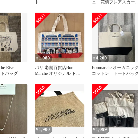
ト
ェ 花柄フレアスカー
THOMAS
ト 38 Mサイズ
ート黒
1,980
4,200
¥
¥
ché Rive
パリ 老舗百貨店Bon
Bonmarche オーガニッ
トートバッグ
Marche オリジナル トー
コットン トートバッ
トバック エコバッグ
1,900
1,099
¥
¥