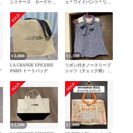
ントケース カードケー
ェ＊ワイドパンツ＊リネ
ス 新品未使用
ン混＊麻＊カジュアル＊
14
2,000
1,300
¥
¥
ク
LA GRANDE EPICERIE
リボン付きノースリーブ
グ
PARIS トートバッグ
シャツ（チェック柄） ボ
ンマルシェ
2,500
1,000
¥
¥