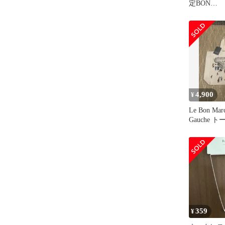
定BON
MARCHÉx
LELU ト
4,900
¥
Le Bon Mar
Gauche 
359
¥