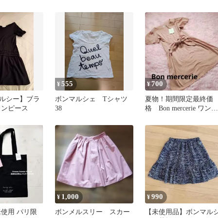
グ エコバッグ
555
700
¥
¥
ルシー】ブラ
ボンマルシェ Tシャツ
夏物！期間限定最終価
ワンピース
38
格 Bon mercerie ワンピ
ース Size３８美品
1,000
990
¥
¥
未使用 パリ限
ボンメルスリー スカー
【未使用品】ボンマル