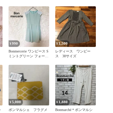
ェ エコバッグ【タグ付
き】
990
1,500
¥
¥
Bonmercerie ワンピース S
レディース ワンピー
ミントグリーン フォーマ
ス 38サイズ
ルドレス
5,000
1,880
¥
¥
シ
ボンマルシェ フラグメ
Bonmarché＊ボンマルシ