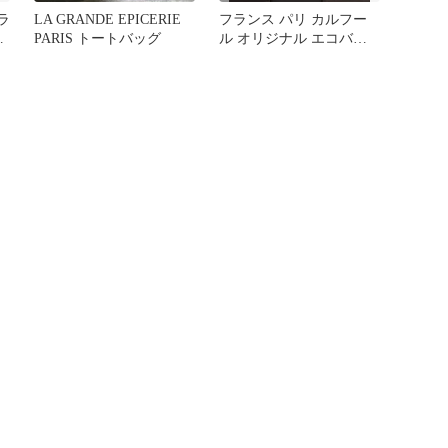
ラ
LA GRANDE EPICERIE
フランス パリ カルフー
バ
PARIS トートバッグ
ル オリジナル エコバッ
格
ク Carrefour 限定品