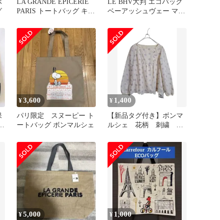
ボ
LA GRANDE EPICERIE
LE BHV大判 エコバッグ
グ
PARIS トートバッグ キャ
ベーアッシュヴェー マレ
ンバス
オリジナル 限定品 パリ
3,600
1,400
¥
¥
保
パリ限定 スヌーピー ト
【新品タグ付き】ボンマ
e
ートバッグ ボンマルシェ
ルシェ 花柄 刺繍 総
レース ブラウス カッ
トワーク
5,000
1,000
¥
¥