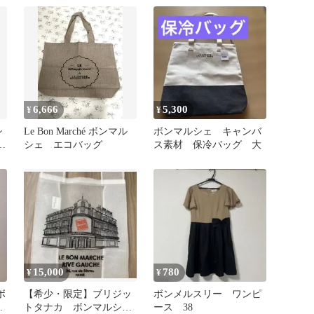
6,666
5,300
¥
¥
シ
Le Bon Marché ボンマル
ボンマルシェ キャンバ
シェ エコバッグ
ス素材 保冷バッグ 大
15,000
780
¥
¥
ボ
【希少・限定】ブリジッ
ボンメルスリー ワンピ
ッ
トタナカ ボンマルシ
ース 38