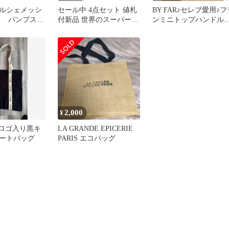
ルシェメッシ
セール中 4点セット 値札
BY FAR♪セレブ愛用♪フ
ス パンプス
付新品 世界のスーパーマ
ンミニトップハンドル
ュ パンプス訳
ーケットバッグ ボンマル
ッグ♪新品♪お買い得価
シェ
♪
2,000
¥
cheロゴ入り黒キ
LA GRANDE EPICERIE
ートバッグ
PARIS エコバッグ