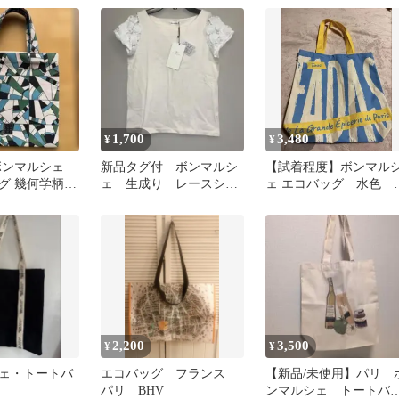
1,700
3,480
¥
¥
ボンマルシェ
新品タグ付 ボンマルシ
【試着程度】ボンマル
グ 幾何学柄
ェ 生成り レースシフ
ェ エコバッグ 水色
生地 美品
ォンパールリボン袖 カ
A4
ットソー
2,200
3,500
¥
¥
ェ・トートバ
エコバッグ フランス
【新品/未使用】パリ 
パリ BHV
ンマルシェ トートバ