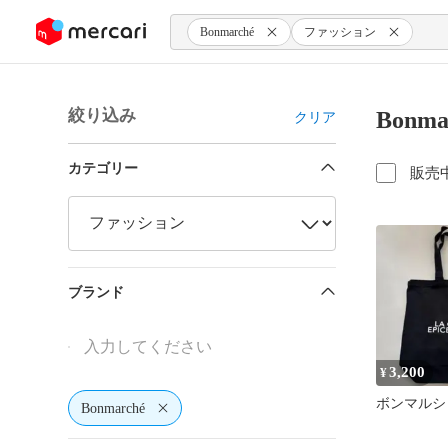
ンツにスキップ
Bonmarché
ファッション
絞り込み
Bon
クリア
カテゴリー
販売
ブランド
3,200
¥
ボンマルシ
Bonmarché