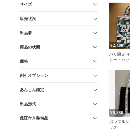
サイズ
販売状況
出品者
2,488
¥
商品の状態
パリ限定 
トートバッ
価格
キャンバス
割引オプション
あんしん鑑定
出品形式
5,380
¥
保証付き整備品
ボンマルシ
ッグ