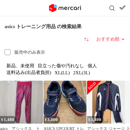
asics トレーニング用品 の検索結果
並び替え
販売中のみ表示
新品、未使用
目立った傷や汚れなし
個人
送料込み(出品者負担)
XL(LL)
2XL(3L)
1,480
3,000
3,400
¥
¥
¥
asics アシックス ト
ASICS UPCOURT トレ
アシックス ジャージ 上