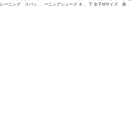
レーニング スパッ
ーニングシューズ ネイ
下 女子Mサイズ 身長
ツ M ピンク お洒
ビー/ピンク
157-163
落