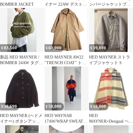
BOMBER JACKET
イナー 22AW デストロ
ンバージャケットブル
イデニムシャツ
ゾン
83,500
60,000
39,800
¥
¥
¥
新品 HED MAYNER /
HED MAYNER AW22
HED MAYNER ストラ
BOMBER 24AW タグ有
"TRENCH COAT” トレ
イプジャケット S
ヘドメイナー
ンチコート茶系
38,690
50,000
18,000
¥
¥
¥
HED MAYNER (ヘドメ
HED WAYNAR
HED
イナー) ボタンアップ
17AW/WRAP SWEAT
MAYNER×Desigual ヘド
コーデュロイオーバー
SHIRT
メイナー×デシグアル
シャツジャケット レッ
23AW オーバーサイズ