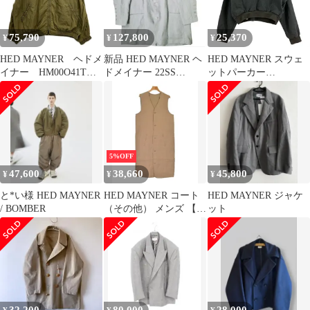
75,790
127,800
25,370
¥
¥
¥
HED MAYNER ヘドメ
新品 HED MAYNER ヘ
HED MAYNER スウェ
イナー HM00O41T
ドメイナー 22SS
ットパーカー
HM047 カーキ
SINGLE BREASTED
HMMX72082A
Lightweight Bomber
JACKET オーバーサイ
Jacket S
ズ リネンシングルジャ
ケット SS22_J23 XS
SKY BLUE 定価168,300
円 2B アウター g19853
5%OFF
47,600
38,660
45,800
¥
¥
¥
と*い様 HED MAYNER
HED MAYNER コート
HED MAYNER ジャケ
/ BOMBER
（その他） メンズ 【古
ット
着】【中古】【送料無
料】