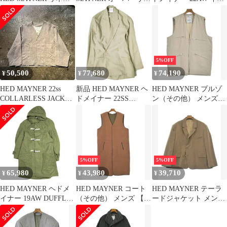
コート XS
ズ デニム シャツ XS
リア製 WATERPROOF
RAGLAN PARKA ウォ
ータープルーフラグラ
ンパーカー HM00O35
XS CAMEL&GREEN 定
価201,300円 オーバーサ
5%OFF
イズ コート g19854
50,500
77,680
74,190
¥
¥
¥
HED MAYNER 22ss
新品 HED MAYNER ヘ
HED MAYNER ブルゾ
COLLARLESS JACKET
ドメイナー 22SS
ン（その他） メンズ
GREY SONE WASHED
FALLING BACK
【古着】【中古】【送
ヘドメイナー 2022ss カ
DOUBLE BREASTED
料無料】
ラーレスジャケット リ
JACKET オーバーサイ
ネン ノーカラー
ズ リネンダブルジャケ
ット SS22_J22 XS
BEIGE 定価158,400円
5%OFF
5%OFF
アウター g19852
65,980
43,980
39,710
¥
¥
¥
HED MAYNER ヘドメ
HED MAYNER コート
HED MAYNER テーラ
イナー 19AW DUFFLE
（その他） メンズ 【古
ードジャケット メンズ
COAT ダッフルコート
着】【中古】【送料無
【古着】【中古】【送
S Olive Green アウター
料】
料無料】