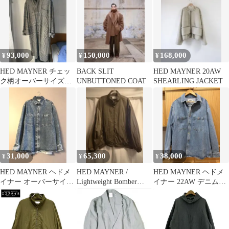
ド HMMZ67015T
ボーダージャケット
HZ100
23WWEWBL/1001 アイ
ボリー U
93,000
150,000
168,000
¥
¥
¥
HED MAYNER チェッ
BACK SLIT
HED MAYNER 20AW
ク柄オーバーサイズコ
UNBUTTONED COAT
SHEARLING JACKET
ート
31,000
65,300
38,000
¥
¥
¥
HED MAYNER ヘドメ
HED MAYNER /
HED MAYNER ヘドメ
イナー オーバーサイズ
Lightweight Bomber
イナー 22AW デニムシ
デニム ジャケット シャ
Jacket
ャツ Sサイズ
ツ M