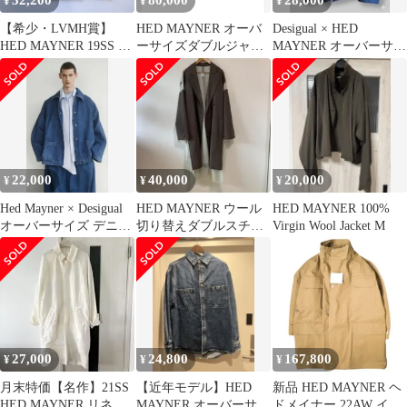
32,200
80,000
28,000
¥
¥
¥
【希少・LVMH賞】
HED MAYNER オーバ
Desigual × HED
HED MAYNER 19SS オ
ーサイズダブルジャケ
MAYNER オーバーサイ
ーバーサイズピーコー
ット
ズPコート
ト M
22,000
40,000
20,000
¥
¥
¥
Hed Mayner × Desigual
HED MAYNER ウール
HED MAYNER 100%
オーバーサイズ デニム
切り替えダブルスチェ
Virgin Wool Jacket M
ジャケット
スターコート ストライ
プ 44
27,000
24,800
167,800
¥
¥
¥
月末特価【名作】21SS
【近年モデル】HED
新品 HED MAYNER ヘ
HED MAYNER リネン
MAYNER オーバーサイ
ドメイナー 22AW イタ