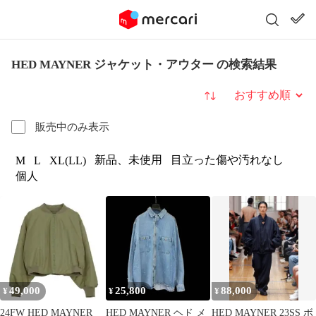
HED MAYNER ジャケット・アウター の検索結果
並び替え
販売中のみ表示
新品、未使用
目立った傷や汚れなし
M
L
XL(LL)
個人
49,000
25,800
88,000
¥
¥
¥
24FW HED MAYNER
HED MAYNER ヘド メ
HED MAYNER 23SS ボ