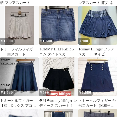
柄 フレアスカート
レアスカート 膝丈 ネイ
ビー
1,000
1,600
900
¥
¥
¥
トミーフィルフィガ
TOMMY HILFIGER デ
Tommy Hilfiger フレア
ー 白スカート
ニム タイトスカート ミ
スカート ネイビー
tommy hilfiger
ニ丈 XL相当
2,780
599
1,680
¥
¥
¥
トミーヒルフィガー
☘️P1☘tommy hilfiger レ
トミーヒルフィガー 台
【S】ボックス アコー
ディース スカート 4
形スカート（M相当）
ディオン プリーツ スカ
青 マリン ナポレオンボ
ート 膝丈
タン ひざ丈