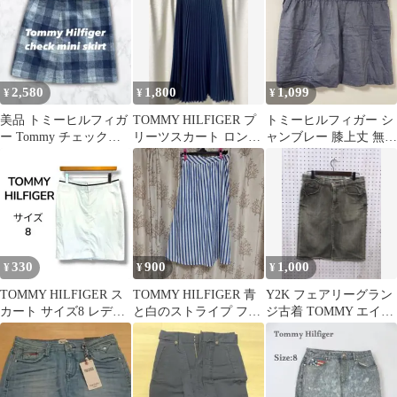
2,580
1,800
1,099
¥
¥
¥
美品 トミーヒルフィガ
TOMMY HILFIGER プ
トミーヒルフィガー シ
ー Tommy チェックス
リーツスカート ロング
ャンブレー 膝上丈 無地
カート ミニスカート
スカート 新品未使用
10 青 100 春夏 お出か
け
330
900
1,000
¥
¥
¥
TOMMY HILFIGER ス
TOMMY HILFIGER 青
Y2K フェアリーグラン
カート サイズ8 レディ
と白のストライプ フレ
ジ古着 TOMMY エイジ
ース ホワイト 白
アスカート 34
ングデニムスカート