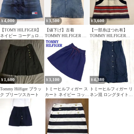
4,000
3,500
3,600
¥
¥
¥
【TOMY HILFIGER】
【値下げ】古着
【一部糸ほつれ有】
ネイビー コーデュロイ
TOMMY HILFIGER デ
TOMMY HILFIGERマ
スカート ゴルフウェ
ニムスカート THロゴ
リンボーダー タイトス
ア
刺繍
カート M
1,600
3,100
4,380
¥
¥
¥
Tommy Hilfiger ブラッ
トミーヒルフィガー ス
トミーヒルフィガー リ
ク プリーツスカート
カート ネイビー コット
ネン混 ロングタイトス
ン ポリウレタン 2
カート 【XXS】 フロン
C3245
トボタン