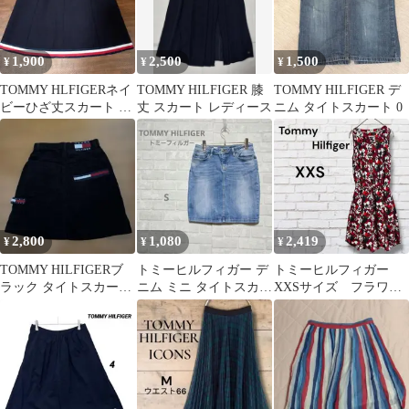
1,900
2,500
1,500
¥
¥
¥
TOMMY HLFIGERネイ
TOMMY HILFIGER 膝
TOMMY HILFIGER デ
ビーひざ丈スカート ト
丈 スカート レディース
ニム タイトスカート 0
リコロールのストライ
プ
2,800
1,080
2,419
¥
¥
¥
TOMMY HILFIGERブ
トミーヒルフィガー デ
トミーヒルフィガー
ラック タイトスカート
ニム ミニ タイトスカー
XXSサイズ フラワー
サイズ2
ト ストレート S～M 美
プリント ノースリーブ
品
ワンピース