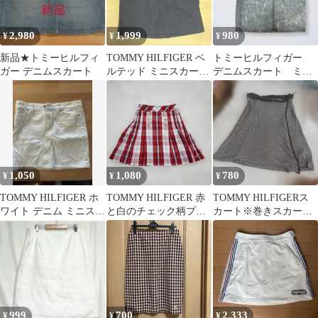
2,980
1,999
980
¥
¥
¥
新品★トミーヒルフィ
TOMMY HILFIGER ベ
トミーヒルフィガー
ガー デニムスカート
ルテッド ミニスカート
デニムスカート ミニ
ネイビー サイズ6
スカート 古着 ダメ
ージデニム ふるじょ
1,050
1,080
780
¥
¥
¥
TOMMY HILFIGER ホ
TOMMY HILFIGER 赤
TOMMY HILFIGERス
ワイト デニム ミニスカ
と白のチェック柄プリ
カート※巻きスカート
ート
ーツ膝丈スカートS
風柔らか斜めストライ
プ
999
700
2,333
¥
¥
¥