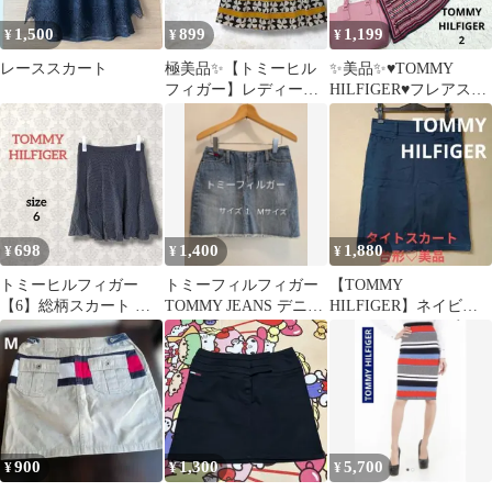
1,500
899
1,199
¥
¥
¥
レーススカート
極美品✨【トミーヒル
✨美品✨♥TOMMY
フィガー】レディース
HILFIGER♥フレアスカ
フレアスカート 幾何
ート(S相当)/マルチカラ
学柄 花柄 台形 2
ー
698
1,400
1,880
¥
¥
¥
トミーヒルフィガー
トミーフィルフィガー
【TOMMY
【6】総柄スカート 膝
TOMMY JEANS デニム
HILFIGER】ネイビー
丈 ネイビー カジュアル
ミニスカート Mサイズ
♡タイトスカート♡美
フェミニン
品♡台形♡
900
1,300
5,700
¥
¥
¥