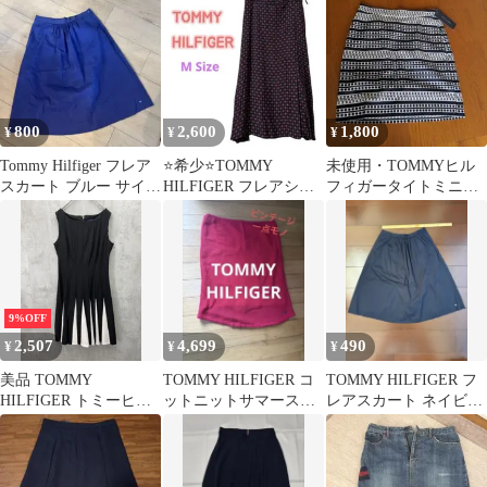
ート
800
2,600
1,800
¥
¥
¥
Tommy Hilfiger フレア
⭐️希少⭐️TOMMY
未使用・TOMMYヒル
スカート ブルー サイズ
HILFIGER フレアシル
フィガータイトミニス
2
エットロングスカー
カート
ト M
9%OFF
2,507
4,699
490
¥
¥
¥
美品 TOMMY
TOMMY HILFIGER コ
TOMMY HILFIGER フ
HILFIGER トミーヒル
ットニットサマースカ
レアスカート ネイビー
フィガー ジャンパー ス
ート レッド
2サイズ
カート size4/黒 ■◆ レ
ディース