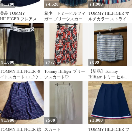
1,280
4,520
1,900
¥
¥
¥
美品 TOMMY
希少 トミーヒルフィ
TOMMY HILFIGER マ
HILFIGER フレアスカ
ガー プリーツスカート
ルチカラー ストライプ
ート ネイビー 4 薄手 M
緑 チェック ロング シ
プリーツスカート 83
相当
フォン 美品
1,000
777
899
¥
¥
¥
TOMMY HILFIGER タ
Tommy Hilfiger プリー
【新品】Tommy
イトスカート ロゴウエ
ツスカート♡
Hilfiger トミー ヒルフ
ストバンド
ィガー タイトスカート
1,980
500
3,000
¥
¥
¥
TOMMY HILFIGER 総
スカート
TOMMY HILFIGER フ