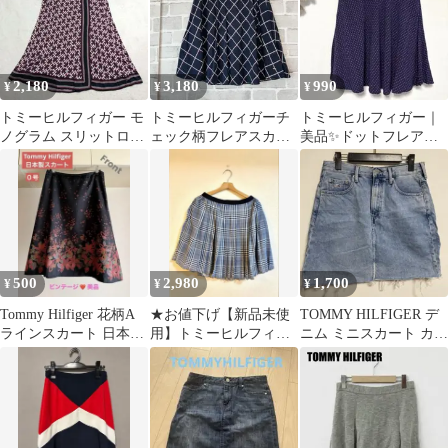
2,180
3,180
990
¥
¥
¥
トミーヒルフィガー モ
トミーヒルフィガーチ
トミーヒルフィガー｜
ノグラム スリットロン
ェック柄フレアスカー
美品✨ドットフレアス
グスカート フレア 34 S
トネイビーサイズ6
カート｜レーヨン100%
C905
｜ネイビー｜4
500
2,980
1,700
¥
¥
¥
Tommy Hilfiger 花柄A
★お値下げ【新品未使
TOMMY HILFIGER デ
ラインスカート 日本製
用】トミーヒルフィガ
ニム ミニスカート カッ
ビンテージ美品 9号
ー チェック柄 プリーツ
トオフ 29
スカート L