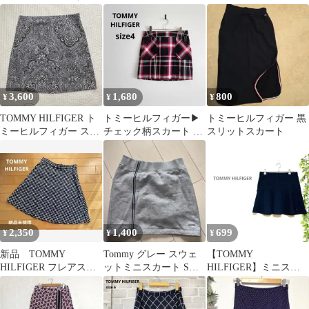
4L相当）大きめ オール
カート 紺 サイズ2
柄 フレアスカート
シーズン
3,600
1,680
800
¥
¥
¥
TOMMY HILFIGER ト
トミーヒルフィガー▶
トミーヒルフィガー 黒
ミーヒルフィガー スカ
チェック柄スカート 紺
スリットスカート
ート
ピンク ポケットあり サ
イズ4
2,350
1,400
699
¥
¥
¥
新品 TOMMY
Tommy グレー スウェ
【TOMMY
HILFIGER フレアスカ
ットミニスカート Sサ
HILFIGER】ミニスカ
ート
イズ 中古
ート ネイビー スク
ール ワンポイント