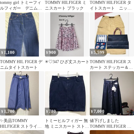
tommy girl トミーフィ
TOMMY HILFIGER ミ
TOMMY HILFIGER タ
ルフィガー デニムス
ニスカート ブラック
イトスカート ニッ
カート M
ト L〜 LL相当
1,100
900
5,599
¥
¥
¥
TOMMY HIL FIGER デ
✳♡347 ひざ丈スカート
TOMMY HILFIGER ス
ニムタイトスカート
カート ステッカー＆紙
袋付き
1,700
780
7,000
¥
¥
¥
✨美品TOMMY
トミーヒルフィガー 無
値下げしました
HILFIGER ストライプ
地 ミニスカート ストレ
TOMMY HILFIGER ダ
フレアスカート✨
ート 10 紺 綿 お出かけ
ークデニム フレアスカ