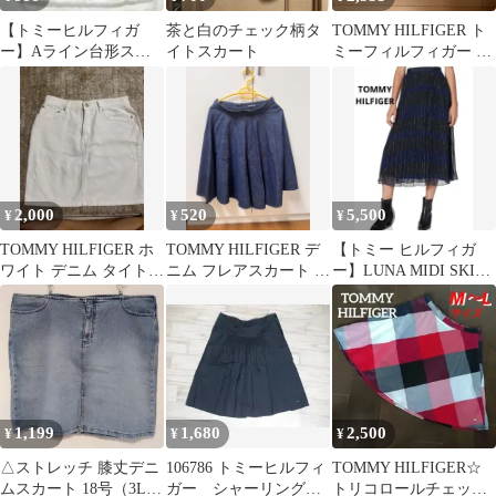
【トミーヒルフィガ
茶と白のチェック柄タ
TOMMY HILFIGER ト
ー】Aライン台形スカ
イトスカート
ミーフィルフィガー レ
ート レースフリル 膝丈
ディーススカート ゴル
位 ホワイトカラー
フ
2,000
520
5,500
¥
¥
¥
TOMMY HILFIGER ホ
TOMMY HILFIGER デ
【トミー ヒルフィガ
ワイト デニム タイトス
ニム フレアスカート サ
ー】LUNA MIDI SKIRT
カート
イズ4
星プリーツロングスカ
ート
1,199
1,680
2,500
¥
¥
¥
△ストレッチ 膝丈デニ
106786 トミーヒルフィ
TOMMY HILFIGER☆
ムスカート 18号（3L-
ガー シャーリングス
トリコロールチェック