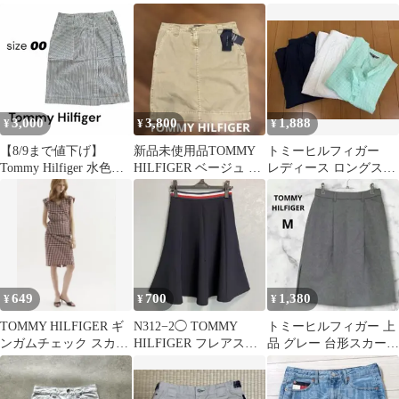
トTOMMY ズボン 春夏
ート ベージュ Mサイズ
自宅保管品
3,000
3,800
1,888
¥
¥
¥
【8/9まで値下げ】
新品未使用品TOMMY
トミーヒルフィガー
Tommy Hilfiger 水色ス
HILFIGER ベージュ タ
レディース ロングスカ
トライプ スカート
イトスカート新品タグ
ート 2枚セット ブラ
付き
ウス
649
700
1,380
¥
¥
¥
TOMMY HILFIGER ギ
N312−2◯ TOMMY
トミーヒルフィガー 上
ンガムチェック スカー
HILFIGER フレアスカ
品 グレー 台形スカート
ト
ート ネイビー
M 通勤