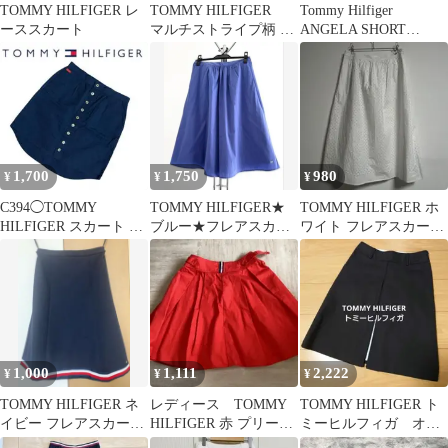
TOMMY HILFIGER レ
TOMMY HILFIGER
Tommy Hilfiger
ーススカート
マルチストライプ柄 テ
ANGELA SHORT
ィアード フレアスカー
SKIRT サイズ36
ト
1,700
1,750
980
¥
¥
¥
C394◯TOMMY
TOMMY HILFIGER★
TOMMY HILFIGER ホ
HILFIGER スカート ボ
ブルー★フレアスカー
ワイト フレアスカート
タン 綿100 ひざ丈
ト ひざ丈 サイズ2
サイズ2
1,000
1,111
2,222
¥
¥
¥
TOMMY HILFIGER ネ
レディース TOMMY
TOMMY HILFIGER ト
イビー フレアスカート
HILFIGER 赤 プリーツ
ミーヒルフィガ オフ
サイズ4
スカート S
ィス シンプルー