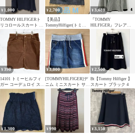
1,000
2,700
3,080
¥
¥
¥
TOMMY HILFIGERト
【美品】
『TOMMY
リコロールスカート サ
TommyHilfiger(トミー
HILFIGER』フレアス
イズ2
ヒルフィガー)デニムス
カート4Lサイズ女性
カート サイズ0
390
3,000
2,500
¥
¥
¥
14101 トミーヒルフィ
[TOMMYHILFIGER]デ
Bt【Tommy Hilfiger 】
ガー コーデュロイ スカ
ニム ミニスカート サイ
スカート ブラック 4
ート ブラウン 茶色 8 L
ドライン リブウエスト
1,300
990
3,150
¥
¥
¥