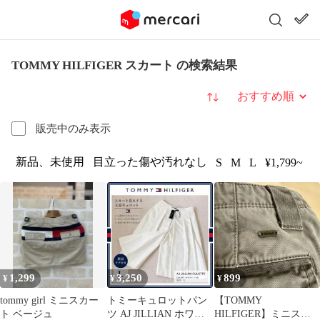
TOMMY HILFIGER スカート の検索結果
並び替え
販売中のみ表示
新品、未使用
目立った傷や汚れなし
S
M
L
¥1,799~
1,299
3,250
899
¥
¥
¥
tommy girl ミニスカー
トミーキュロットパン
【TOMMY
ト ベージュ
ツ AJ JILLIAN ホワイ
HILFIGER】ミニスカ