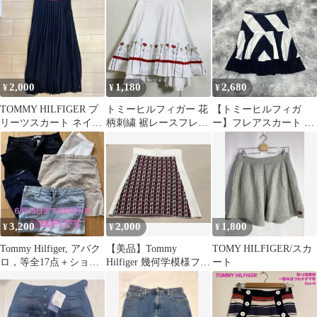
2,000
1,180
2,680
¥
¥
¥
TOMMY HILFIGER プ
トミーヒルフィガー 花
【トミーヒルフィガ
リーツスカート ネイビ
柄刺繍 裾レースフレア
ー】フレアスカート ブ
ー レディース
スカート
ルー 幾何柄XSミディ丈
シルク100%
3,200
2,000
1,800
¥
¥
¥
Tommy Hilfiger, アバク
【美品】Tommy
TOMY HILFIGER/スカ
ロ，等全17点＋ショッ
Hilfiger 幾何学模様フレ
ート
パー付古着セット
アスカート ゴルフウェ
ア L