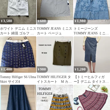
3,580
600
1,980
¥
¥
¥
ホワイト デニム ミニス
TOMMY JEANS ミニス
トミージーンズ
カート 綿混 ゴルフ ア
カート ベージュ
TOMMY JEANS ミニス
メカジ ノームコア 古着
カ 26インチ Y2K 海外
女子
ガール
1,400
980
1,200
¥
¥
¥
Tommy Hilfiger S6 Ulma
TOMMY HILFIGER タ
【トミーヒルフィガ
Skirt サイズ4
イトスカート M カー
ー】デニム タイトスカ
キ ダブルボタン ウ
ート フロントスリット
ール混