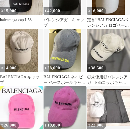
15,900
42,000
16,000
¥
¥
¥
balenciaga cap L58
バレンシアガ キャッ
定番‼️BALENCIAGAバ
プ
レンシアガ ロゴベース
ボールキャップ unisex
14,000
28,000
38,500
¥
¥
¥
BALENCIAGA キャッ
BALENCIAGA ネイビ
◎未使用◎バレンシア
プ
ー ベースボールキャッ
ガ PS5コラボキャッ
プ バレンシアガ
プ Lサイズ 59セン
チ
26,000
19,800
22,000
¥
¥
¥