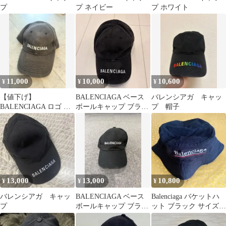
プ
プ ネイビー
プ ホワイト
11,000
10,000
10,600
¥
¥
¥
【値下げ】
BALENCIAGA ベース
バレンシアガ キャッ
BALENCIAGA ロゴ キ
ボールキャップ ブラッ
プ 帽子
ャップ ブラック【正
ク
規】
13,000
13,000
10,800
¥
¥
¥
バレンシアガ キャッ
BALENCIAGA ベース
Balenciaga バケットハ
プ
ボールキャップ ブラッ
ット ブラック サイズ：
ク
L（59 cm）