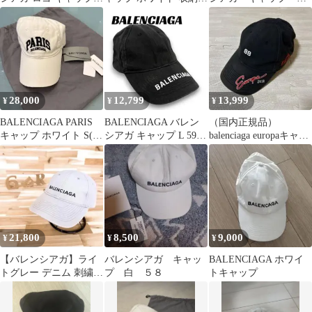
帽子
付き
子
28,000
12,799
13,999
¥
¥
¥
BALENCIAGA PARIS
BALENCIAGA バレン
（国内正規品）
キャップ ホワイト S(新
シアガ キャップ L 59
balenciaga europaキャッ
品未使用)
黒 帽子 ベースボール
プ ブラック
21,800
8,500
9,000
¥
¥
¥
【バレンシアガ】ライ
バレンシアガ キャッ
BALENCIAGA ホワイ
トグレー デニム 刺繍ロ
プ 白 ５８
トキャップ
ゴ ベースボール キャッ
プ 黒ロゴ