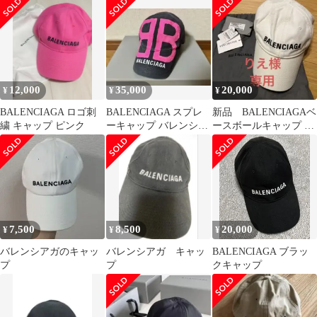
コットン グレー レディ
号SC710
ース 【中古】
12,000
35,000
20,000
¥
¥
¥
BALENCIAGA ロゴ刺
BALENCIAGA スプレ
新品 BALENCIAGAベ
繍 キャップ ピンク
ーキャップ バレンシア
ースボールキャップ ホ
ガ キャップ
ワイトキャップ 収納袋
付き L
7,500
8,500
20,000
¥
¥
¥
バレンシアガのキャッ
バレンシアガ キャッ
BALENCIAGA ブラッ
プ
プ
クキャップ