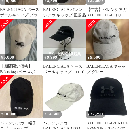
10,000
8,800
22,000
¥
¥
¥
BALENCIAGA ベース
BALENCIAGA バレン
【中古】バレンシアガ
ボールキャップ ブラッ
シアガ キャップ 正規品
BALENCIAGA コット
ク
ン ベースボールキャッ
プ ボルドー【サイズ
L】【ユニセックス】
5,000
9,999
9,500
¥
¥
¥
【期間限定価格】
BALENCIAGA ベース
BALENCIAGA キャッ
Balenciaga ベースボー
ボールキャップ ロゴ
プ グレー
ルキャップ ホワイト
10,000
14,300
37,250
¥
¥
¥
バレンシアガ 帽子
バレンシアガ
BALENCIAGA×UNDER
ロゴ キャップ
BALENCIAGA 452245
ARMOUR バレンシアガ