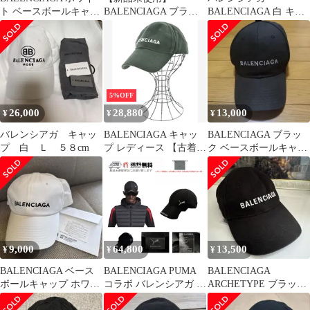
ト ベースボールキャッ
BALENCIAGA ブラッ
BALENCIAGA 白 キャ
プ
ク ベースボールキャッ
ップ
プ
5%OFF
26,000
28,880
13,000
¥
¥
¥
バレンシアガ キャッ
BALENCIAGA キャッ
BALENCIAGA ブラッ
プ 白 Ｌ ５８cm
プ レディース 【古着】
ク ベースボールキャッ
【中古】【送料無料】
プ
9,000
64,800
13,500
¥
¥
¥
BALENCIAGA ベース
BALENCIAGA PUMA
BALENCIAGA
ボールキャップ ホワイ
コラボ バレンシアガ プ
ARCHETYPE ブラック
ト
ーマ キャップ
キャップ