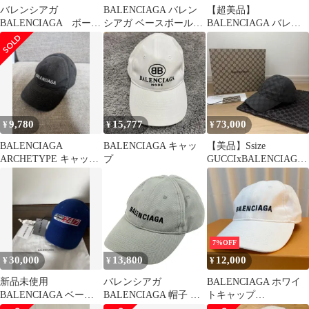
バレンシアガ
BALENCIAGA バレン
【超美品】
BALENCIAGA ボース
シアガ ベースボールキ
BALENCIAGA バレン
キャップ ロゴ ピンク
ャップ ピンク
シアガ キャップ 帽子
レディース
野球帽
9,780
15,777
73,000
¥
¥
¥
BALENCIAGA
BALENCIAGA キャッ
【美品】Ssize
ARCHETYPE キャップ
プ
GUCCIxBALENCIAGA
ブラック
TheHackerCap
7%OFF
30,000
13,800
12,000
¥
¥
¥
新品未使用
バレンシアガ
BALENCIAGA ホワイ
BALENCIAGA ベース
BALENCIAGA 帽子 ベ
トキャップ
ボールキャップ
ースボールキャップ 刺
ARCHETYPE 管理番