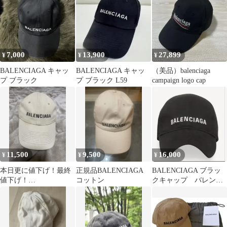
7,000
13,900
27,899
¥
¥
¥
BALENCIAGA キャッ
BALENCIAGA キャッ
（美品）balenciaga
プ ブラック
プ ブラック L59
campaign logo cap
11,500
9,500
16,000
¥
¥
¥
本日更に値下げ！最終
正規品BALENCIAGA
BALENCIAGA ブラッ
値下げ！
コットン
クキャップ バレンシ
BALENCIAGA☆ベース
アガ キャップ
ボールキャップ