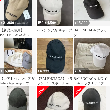
21,980
4,500
15,000
¥
現在 ¥
¥
【新品未使用】
バレンシアガ キャップ
BALENCIAGA ブラッ
BALENCIAGA キャッ
ク
プ ベージュ
15,000
8,999
18,000
¥
¥
¥
【レア】バレンシアガ
【BALENCIAGA】ブラ
BALENCIAGA ホワイ
balenciaga キャップ グ
ック ベースボールキャ
トキャップ Lサイズ
レー
ップ L 58cm