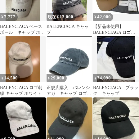
7,777
13,000
42,000
¥
現在 ¥
¥
BALENCIAGA ベース
BALENCIAGA キャッ
【新品未使用】
ボール キャップ ホワ
プ
BALENCIAGA ロゴキ
イト
ャップ ベージュ Lサイ
ズ
14,500
29,000
34,090
¥
¥
¥
BALENCIAGA ロゴ刺
正規店購入 バレンシ
BALENCIAGA ブラッ
繍 キャップ ホワイト
アガ キャップ ロゴ
ク キャップ
ヴィンテージ加工 グレ
ー