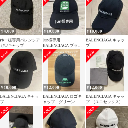
BASEBALL CAP ロゴ
イタリア製 新品 ★
1063 ブラック M274-L..
4,000
10,000
10,000
¥
¥
¥
ゆー様専用バレンシア
Jun様専用
BALENCIAGA キャッ
ガ♡キャップ
BALENCIAGA ブラッ
プ
ク ベースボールキャッ
プ
10,000
12,000
12,000
¥
¥
¥
BALENCIAGA キャッ
BALENCIAGA ロゴキ
BALENCIAGA キャッ
プ
ャップ グリーン バ
プ (ユニセックス)
レンシアガ 最終値下
げ！