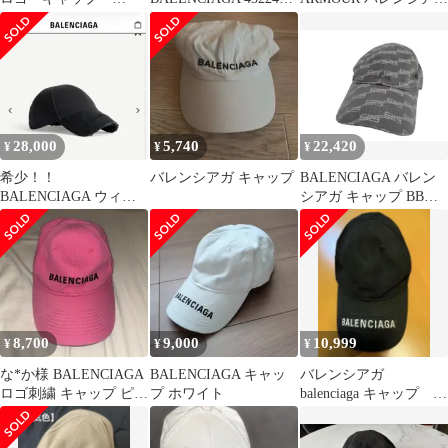
BALENCIAGA
352B4 キャップ 帽子 コ
アンダーアーマー キャ
ットン ロゴ刺繍 L 白
ップ 815786 4F0B3 ブラ
ホワイト
ック L
28,000
5,740
22,420
¥
¥
¥
希少！！
バレンシアガ キャップ
BALENCIAGA バレン
BALENCIAGA ウィメ
シアガ キャップ BBロ
ンズ キャップ
ゴ 704104 グレー系 コ
ットン ユニセックス 美
品
8,700
9,000
10,999
¥
¥
¥
な*か様 BALENCIAGA
BALENCIAGA キャッ
バレンシアガ
ロゴ刺繍 キャップ ピン
プ ホワイト
balenciaga キャップ 帽
ク バレンシアガ 帽子
子 ブラック L58