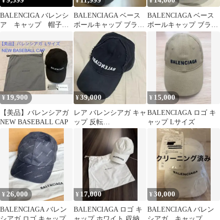
9,599
11,999
14,000
¥
¥
¥
BALENCIGA バレンシ
BALENCIAGA ベース
BALENCIAGA ベース
ア キャップ 帽子 L
ボールキャップ ブラッ
ボールキャップ ブラッ
ホワイト系 白系
ク Lサイズ
ク
19,900
39,000
15,000
¥
¥
¥
【美品】バレンシアガ
レア バレンシアガ キャ
BALENCIAGA ロゴ キ
NEW BASEBALL CAP
ップ 反転
ャップ Lサイズ
BALENCIAGA
26,000
17,000
30,000
¥
¥
¥
BALENCIAGA バレン
BALENCIAGA ロゴ キ
BALENCIAGA バレン
シアガ ロゴ キャップ
ャップ ホワイト 収納袋
シアガ キャップ 帽