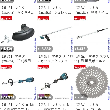
3,492
4,519
2,257
¥
¥
¥
【新品】 マキタ
【新品】 マキタ
【新品】 マキタ
（makita） らく巻きフ
（makita） シュレッダ
（makita） 静音ナイロ
ラットナイロンカッタ
ー刃用プロテクタ A-
ンコード30m巻 A-3758
A-79435 草刈機 刈払機
75552
3.0mm 刈払機 草刈り機
刈払い機 ナイロンカッ
アクセサリー
タ ナイロンカッター ナ
イロンコード 替え刃 替
刃
4,430
13,330
8,616
¥
¥
¥
【新品】 マキタ
【新品】 マキタ ナイロ
【新品】 マキタ スプリ
（makita） 草刈機用 プ
ンカッタアタッチメン
ット用 延長ポールアタ
ロテクタ ナイロンコー
ト makita EM408MP A-
ッチメント makita
ド用 A-61341 草刈り機
71744 多目的工具 スプ
LE400MP A-71794 多目
刈払機 刈払い機 芝刈機
リット ナイロンカッタ
的工具 スプリット 延長
ー アタッチメント 草刈
スプリットモータ
り
23,973
41,674
5,546
¥
¥
¥
【新品】 マキタ makita
【新品】 マキタ makita
【新品】 マキタ
18V 充電式スプリット
36V 充電式スプリット
（makita） 竹・笹・雑