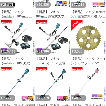
28,601
80,838
77,719
¥
¥
¥
【新品】 マキタ
【新品】 マキタ
【新品】 マキタ makita
（makita） 40Vmax 充
40Vmax 充電式スプリ
36V 充電式草刈機 ルー
電式管理機用 スパイラ
ット グラウンドトリマ
プハンドル
ルロータ A-53045 耕運
バッテリー・充電器付
MUR368LDG2 バッテリ
機用 耕うん機用 耕耘機
き makita MUX01GWAN
ー・充電器付き 純正品
用 車輪
草刈機 草刈り機 電動
電動 草刈機 草刈り機
充電式
刈払機 バッテリー式
120,450
84,886
3,530
¥
¥
¥
【新品】 マキタ
【新品】 マキタ
【新品】 マキタ ファイ
（makita） 18V 充電式
（makita） 18V 充電式
ンチップソー 255ゴー
スプリットUハンドル
スプリットUハンドル
ルド (NSET-202502E)
グラウンドトリマ バッ
ヘッジトリマ バッテリ
(1枚)
テリー ・充電器付き 草
ー ・充電器付き 草刈機
刈機 刈払機 刈払い機
刈払機 刈払い機 充電式
充電式 バッテリー式
バッテリー式 500mm
75,179
77,719
40,388
¥
¥
¥
【新品】 マキタ 草刈機
【新品】 マキタ makita
【新品】 マキタ makita