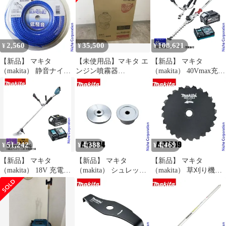
機 刈払い機 アクセサリ
アクセサリー
ー
2,560
35,500
108,621
¥
¥
¥
【新品】 マキタ
【未使用品】マキタ エ
【新品】 マキタ
（makita） 静音ナイロ
ンジン噴霧器
（makita） 40Vmax充電
ンコード50m巻 A-37596
EUS150 未使用長期保
式スプリットUハンド
3.0mm 刈払機 草刈り機
管品●アクトツール富山
ル畦刈ヘッジトリマ バ
アクセサリー
店●P
ッテリー ・充電器付き
草刈機 刈払機 刈払い機
充電式 バッテリー式
51,242
4,388
4,469
¥
¥
¥
【新品】 マキタ
【新品】 マキタ
【新品】 マキタ
（makita） 18V 充電式
（makita） シュレッダ
（makita） 草刈り機用
草刈機 Uハンドル バッ
ーブレード付属セット
チゼル刃 A-72849 草刈
テリー ・充電器付き
品 A-75574
機 刈払機 刈払い機 ア
MUR196UDRG 草刈機
クセサリー
刈払機 刈払い機 充電式
バッテリー式 両手ハン