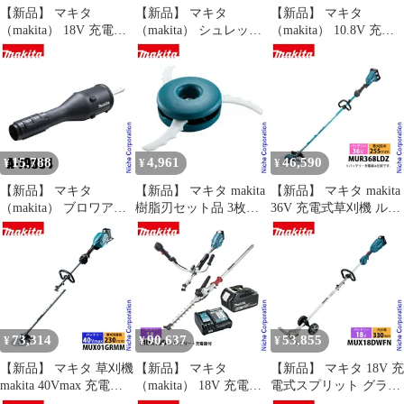
【新品】 マキタ
【新品】 マキタ
【新品】 マキタ
（makita） 18V 充電式
（makita） シュレッダ
（makita） 10.8V 充電
草刈機 ループハンドル
ーブレード付属セット
式草刈機 バッテリー ・
バッテリー ・充電器付
品 A-75225 草刈機 刈払
充電器付き
き MUR196LDRG 草刈
機 刈払い機 アクセサリ
MUR100DSH 草刈機 刈
機 刈払機 刈払い機 充
ー
払機 刈払い機 充電式
電式 バッテリー式
バッテリー式 電動 軽量
草刈り機
15,788
4,961
46,590
¥
¥
¥
【新品】 マキタ
【新品】 マキタ makita
【新品】 マキタ makita
（makita） ブロワアタ
樹脂刃セット品 3枚刃
36V 充電式草刈機 ルー
ッチメント UB403MP
230mm A-68323 刈込幅
プハンドル 本体のみ
A-79354 アクセサリ ブ
230mm 刃 替刃 替え刃
MUR368LDZ 純正品 電
ロアー ブロワー ブロア
樹脂刃 樹脂 草刈り機
動 草刈機 草刈り機 刈
ブロワ
草刈機 刈払機 刈払い機
払機 バッテリー式
刈り払い機
73,314
90,637
53,855
¥
¥
¥
【新品】 マキタ 草刈機
【新品】 マキタ
【新品】 マキタ 18V 充
makita 40Vmax 充電式
（makita） 18V 充電式
電式スプリット グラン
スプリット草刈機 ルー
スプリットUハンドル
ドトリマ バッテリー・