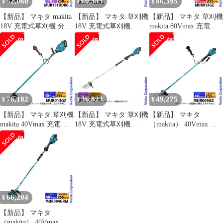
52,060
60,393
86,395
¥
¥
¥
【新品】 マキタ makita
【新品】 マキタ 草刈機
【新品】 マキタ 草刈機
18V 充電式草刈機 分割
18V 充電式草刈機
makita 80Vmax 充電式
棹 Uハンドル バッテリ
230mm ループハンドル
草刈機 MUR012GZ 本
ー ・充電器付き
バッテリー・充電器付
体のみ 草刈り機 電動
MUR191UDRG 草刈り
き makita
刈払機 バッテリー 両手
機 草刈機 刈払機 電動
MUR195LDRG 電動草
ハンドル 草刈り 刈払い
純正
刈機 電動 刈払機 純正
純正品
品 ループ BL1860B
DC18RF
76,182
36,823
49,275
¥
¥
¥
【新品】 マキタ 草刈機
【新品】 マキタ 草刈機
【新品】 マキタ
makita 40Vmax 充電式
18V 充電式草刈機
（makita） 40Vmax 充
草刈機 本体のみ
230mm 2グリップ 本体
電式草刈機 Uハンドル
MUR013GZ バッテリ
のみ makita
本体のみ MUR005GZ
ー・充電器別売り シュ
MUR195WDZ 電動草刈
草刈機 刈払機 刈払い機
レッダー刃 チゼル刃 対
機 電動 刈払機 充電式
充電式 バッテリー式 草
応モデル 純正
バッテリー式 純正品 ツ
刈り機
ーグリップ
66,204
¥
【新品】 マキタ
（makita） 40Vmax 充