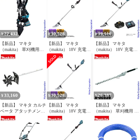
き MUR015GWA 草刈機
ード 草刈り機 刈払い機
充電式 電動草刈り機 刈
刈払機 刈払い機 充電式
刈り払い機
払い機 電動 バッテリー
バッテリー式
式 純正
22,432
30,528
39,516
¥
¥
¥
【新品】 マキタ
【新品】 マキタ
【新品】 マキタ
（makita） 草刈機用両
（makita） 18V 充電式
（makita） 18V 充電式
肩ハーネス A-00108 刈
草刈機 ループハンドル
草刈機 Uハンドル バッ
払機用
本体のみ MUR196LDZ
テリー ・充電器付き
草刈機 刈払機 刈払い機
MUR196SDWF 草刈機
充電式 バッテリー式
刈払機 刈払い機 充電式
バッテリー式 電動 APT
33,160
30,528
26,387
¥
¥
¥
【新品】 マキタ カルチ
【新品】 マキタ
【新品】 マキタ
ベータ アタッチメント
（makita） 18V 充電式
（makita） 草刈機用 ス
makita KR401MP A-
草刈機 Uハンドル 本体
トレートヘッジトリマ
67309 多目的工具 スプ
のみ MUR196UDZ 草刈
アタッチメント
リット 耕運 耕耘 耕う
機 刈払機 刈払い機 充
EN410MP A-60838 草刈
ん カルチベーター
電式 バッテリー式 両手
り機 刈払機 刈払い機