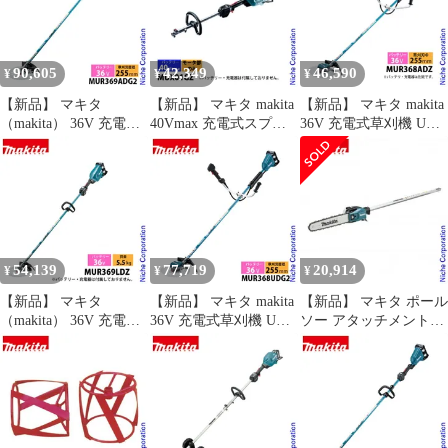
機 刈払機 刈払い機 充
ッテリ・充電器別売 チ
電式 バッテリー式
ップソー ナイロンコー
ド使用可能
90,605
42,349
46,590
¥
¥
¥
【新品】 マキタ
【新品】 マキタ makita
【新品】 マキタ makita
（makita） 36V 充電式
40Vmax 充電式スプリ
36V 充電式草刈機 Uハ
草刈機 左右非対称Uハ
ットモータ 本体のみ
ンドル 左右非対称 本体
ンドル バッテリー ・充
MUX01GZ バッテリ
のみ MUR368ADZ 純正
電器付き
ー・充電器別売り モー
品 両手ハンドル 非対称
MUR369ADG2 草刈り
タ部のみ 草刈り ブロワ
電動 草刈機 草刈り機
機 草刈機 刈払機 刈払
ヘッジトリマ 純正
刈払機 バッテリー式
い機 芝刈機 純正
54,139
77,719
20,914
¥
¥
¥
【新品】 マキタ
【新品】 マキタ makita
【新品】 マキタ ポール
（makita） 36V 充電式
36V 充電式草刈機 Uハ
ソー アタッチメント
草刈機 ループハンドル
ンドル MUR368UDG2
makita EY402MP A-
本体のみ MUR369LDZ
バッテリー・充電器付
72257 多目的工具 スプ
草刈機 刈払機 刈払い機
き 純正品 両手ハンドル
リット 枝払い 剪定 チ
充電式 バッテリー式 電
電動 草刈機 草刈り機
ェーンソー チェンソー
動 草刈り機 バッテリ・
刈払機 バッテリー式
充電器別売