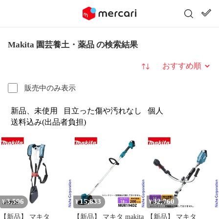
Makita 園芸養土・薬品 の検索結果
並び替え
販売中のみ表示
新品、未使用
目立った傷や汚れなし
個人
送料込み(出品者負担)
3,596
15,833
32,760
¥
¥
¥
【新品】 マキタ
【新品】 マキタ makita
【新品】 マキタ