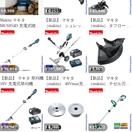
ドル
9,980
6,255
45,946
¥
¥
¥
Makita マキタ
【新品】 マキタ
【新品】 マキタ
MUS054D 充電式噴霧
（makita） シュレッダ
（makita） タフロータ
器18V 5L 本体 害虫駆
ー刃 A-72861 草刈機 刈
リーハサミ刃アタッチ
除
払機 刈払い機 アクセサ
メント EM407MP A-
リー
71582 草刈機 刈払機 刈
払い機 アクセサリー
36,814
105,885
3,067
¥
¥
¥
【新品】 マキタ 草刈機
【新品】 マキタ
【新品】 マキタ
18V 充電式草刈機
（makita） 40Vmax充電
（makita） チゼル刃用
230mm ループハンドル
式スプリットUハンド
プロテクタ A-75546
本体のみ makita
ルグラウンドトリマ バ
MUR195LDZ 電動草刈
ッテリー ・充電器付き
機 電動 刈払機 充電式
草刈機 刈払機 刈払い機
バッテリー式 純正品 ル
充電式 バッテリー式
ープ ハンドル
50,947
4,388
19,222
¥
¥
¥