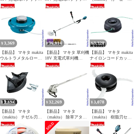
モータ 本体のみ
モータ 本体のみ
木用チップソー 255mm
MUX18DZ バッテリ
MUX60DZ バッテリ
A-49987 MUX01G アク
ー・充電器別売り モー
ー・充電器別売り モー
セサリー
タ部のみ 草刈り ブロワ
タ部のみ 草刈り ブロワ
ヘッジトリマ 純正
ヘッジトリマ 純正
3,369
36,814
3,328
¥
¥
¥
【新品】 マキタ makita
【新品】 マキタ 草刈機
【新品】 マキタ makita
ウルトラメタルローラ
18V 充電式草刈機
ナイロンコードカッタ
ー4 A-58241 ナイロンカ
230mm Uハンドル 本体
MUR189D用 A-68351 草
ッター 刃 替刃 替え刃
のみ makita
刈り 刈払い 刃 替刃 替
草刈り機 刈払い機 刈り
MUR195UDZ 電動草刈
え刃 ナイロンカッター
払い機 ナイロンコード
機 電動 刈払機 充電式
ナイロンコード ナイロ
バッテリー式 純正品 両
ンコードカッター 純正
手ハンドル U字
3,194
32,269
3,078
¥
¥
¥
【新品】 マキタ
【新品】 マキタ
【新品】 マキタ
（makita） チゼル刃用
（makita） 除草アタッ
（makita） 樹脂刃セッ
プロテクタ MUR012G
チメント WA400MP A-
ト品 3枚刃 255mm A-
用 A-72855 草刈機 刈払
78069 オプション 除草
68339 樹脂刃ベース