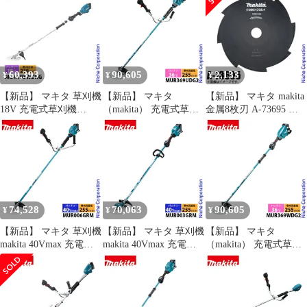
テリー・充電器付き
テリー ・充電器付き
リー ・充電器付き
MUR015GRM 草刈り機
MUR191LDRG 草刈り
MUR189DWF 草刈機 刈
電動 軽量 BL4040
機 草刈機 刈払機 電動
払機 刈払い機
DC40RA 純正
BL1860B DC18RF 純正
60,393
90,605
2,133
¥
¥
¥
【新品】 マキタ 草刈機
【新品】 マキタ
【新品】 マキタ makita
18V 充電式草刈機
（makita） 充電式草刈
金属8枚刃 A-73695 刃
230mm 2グリップ バッ
機 Uハンドル
替刃 替え刃 草刈り機
テリー・充電器付き
MUR369UDG2 刈払機
刈払い機 刈り払い機 交
makita MUR195WDRG
草刈り機 バッテリー 充
換用
電動草刈機 電動 刈払機
電器付き 18V 純正
純正品 ツーグリップ
BL1860B DC18RF
74,528
70,063
90,605
¥
¥
¥
【新品】 マキタ 草刈機
【新品】 マキタ 草刈機
【新品】 マキタ
makita 40Vmax 充電式
makita 40Vmax 充電式
（makita） 充電式草刈
草刈機 左右非対称 Uハ
草刈機 ループハンドル
機 2グリップ バッテリ
ンドル バッテリー・充
バッテリー・充電器付
ー 充電器付き
電器付き MUR006GRM
き MUR003GRM 草刈り
MUR369WDG2 刈払機
草刈り機 刈払機 30mL
機 刈払機 刈払い機
刈払い機 18V 純正