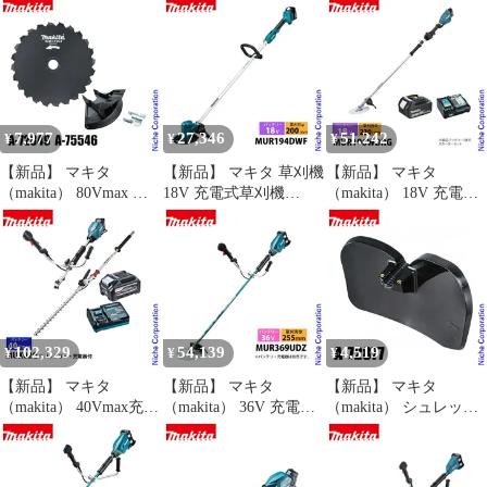
プハンドル バッテリ
畦刈ヘッジトリマ バッ
充電器付き makita
ー・充電器付き
テリー ・充電器付き 草
MUX18DWFN 草刈機
MUX01GRMM 草刈り
刈機 刈払機 刈払い機
草刈り機 電動 充電式
機 電動 刈払機 30mL 同
充電式 バッテリー式
等 純正
250mm
7,977
27,346
51,242
¥
¥
¥
【新品】 マキタ
【新品】 マキタ 草刈機
【新品】 マキタ
（makita） 80Vmax 充
18V 充電式草刈機
（makita） 18V 充電式
電式草刈機 MUR013G
200mm バッテリー・充
草刈機 2グリップ バッ
用 チゼル刃&プロテク
電器付き makita
テリー ・充電器付き
タセット 草刈機 刈払機
MUR194DWF 純正品 電
MUR196WDRG 草刈機
刈払い機 アクセサリー
動 草刈り機 刈払機 充
刈払機 刈払い機 充電式
電式
バッテリー式 電動 APT
102,329
54,139
4,519
¥
¥
¥
【新品】 マキタ
【新品】 マキタ
【新品】 マキタ
（makita） 40Vmax充電
（makita） 36V 充電式
（makita） シュレッダ
式スプリットUハンド
草刈機 Uハンドル 本体
ー刃用プロテクタ A-
ル ヘッジトリマ バッテ
のみ MUR369UDZ 草刈
72877 草刈機 刈払機 刈
リー ・充電器付き 草刈
機 刈払機 刈払い機 バ
払い機 アクセサリー