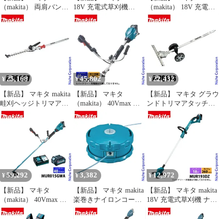
（makita） 両肩バンド
18V 充電式草刈機
（makita） 18V 充電式
アッセンブリ A-72229
200mm 本体のみ
スプリットモータ Uハ
草刈機 刈払機 刈払い機
MUR194DZ バッテリ
ンドル モーター部のみ
アクセサリー
ー・充電器別売り 草刈
MUX19DZ 草刈機 刈払
り機 充電式 電動草刈り
機 刈払い機 充電式 バ
機 刈払い機 純正
ッテリー式
25,168
45,802
22,432
¥
¥
¥
【新品】 マキタ makita
【新品】 マキタ
【新品】 マキタ グラウ
畦刈ヘッジトリマアタ
（makita） 40Vmax 充
ンドトリマアタッチメ
ッチメント コンパクト
電式スプリットモータ
ント makita EN424MP
タイプ EN423MP A-
Uハンドル モーター部
A-76146 多目的工具 ス
76037 畔 草 刈り込み
のみ MUX02GZ 草刈機
プリット スプリットシ
刈込み スプリットモー
刈払機 刈払い機 充電式
リーズ 草刈り 刈払い T
タ
バッテリー式
字
59,292
3,382
12,972
¥
¥
¥
【新品】 マキタ
【新品】 マキタ makita
【新品】 マキタ makita
（makita） 40Vmax 充
楽巻きナイロンコード
18V 充電式草刈機 ナイ
電式草刈機 Uハンドル
カッタ A-55164 ナイロ
ロンコード 本体のみ
バッテリー ・充電器付
ンカッター ナイロンコ
MUR193DZ 草刈り機