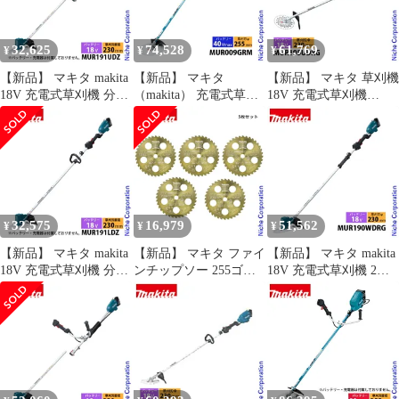
同等 純正
25mL 同等 純正
32,625
74,528
61,769
¥
¥
¥
【新品】 マキタ makita
【新品】 マキタ
【新品】 マキタ 草刈機
18V 充電式草刈機 分割
（makita） 充電式草刈
18V 充電式草刈機
棹 Uハンドル 本体のみ
機 255mm 2グリップ 青
230mm Uハンドル バッ
MUR191UDZ 電動 草刈
MUR009GRM バッテ
テリー・充電器付き
り機 充電式 電動草刈り
リ・充電器付 刈払機
makita MUR195UDRG
機 刈払い機 電動刈払機
40Vmax 純正
電動草刈機 電動 刈払機
純正
純正品 両手ハンドル
BL1860B DC18RF
32,575
16,979
51,562
¥
¥
¥
【新品】 マキタ makita
【新品】 マキタ ファイ
【新品】 マキタ makita
18V 充電式草刈機 分割
ンチップソー 255ゴー
18V 充電式草刈機 2グ
棹 ループハンドル 本体
ルド (NSET-202502E)
リップ バッテリー・充
のみ MUR191LDZ 電動
(5枚セット)
電器付き
草刈り機 充電式 電動草
MUR190WDRG
刈り機 刈払い機 電動刈
BL1860B×1 DC18RF 電
払機 純正
動草刈り機 純正