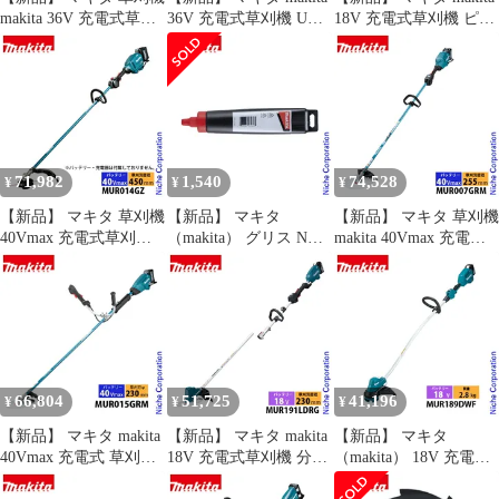
makita 36V 充電式草刈
36V 充電式草刈機 Uハ
18V 充電式草刈機 ピン
機 ループハンドル バッ
ンドル 左右非対称
ク バッテリー・充電器
テリー・充電器付き
MUR368ADG2 バッテ
付き MUR189DSFP 草
MUR369LDG2 草刈り機
リー・充電器付き 純正
刈り機 充電式 電動草刈
電動 刈払機 刈払い機
品 両手ハンドル 非対称
り機 刈払い機 純正
30mL 同等 純正
電動 草刈機 草刈り機
刈払機
71,982
1,540
74,528
¥
¥
¥
【新品】 マキタ 草刈機
【新品】 マキタ
【新品】 マキタ 草刈機
40Vmax 充電式草刈機
（makita） グリス N
makita 40Vmax 充電式
ナイロンコード専用モ
No2 199449-0 草刈機 刈
草刈機 ループハンドル
デル 本体のみ makita
払機 刈払い機 アクセサ
バッテリー・充電器付
MUR014GZ バッテリ
リー
き MUR007GRM 草刈り
ー・充電器別売り 純正
機 刈払機 刈払い機
品 電動 電動草刈機 刈
30mL 同等 純正
払機 刈払い機
66,804
51,725
41,196
¥
¥
¥
【新品】 マキタ makita
【新品】 マキタ makita
【新品】 マキタ
40Vmax 充電式 草刈機
18V 充電式草刈機 分割
（makita） 18V 充電式
230mm Uハンドル バッ
棹 ループハンドル バッ
草刈機 樹脂刃付 バッテ