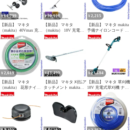
ハンドル
芝刈機
64,799
30,528
2,215
¥
¥
¥
【新品】 マキタ
【新品】 マキタ
【新品】 マキタ makita
（makita）40Vmax 充電
（makita） 18V 充電式
予備ナイロンコード 花
式グラウンドトリマ 本
草刈機 2グリップ 本体
形30m巻 A-66422 ナイ
体のみ MUG001GZ 草
のみ MUR196WDZ 草刈
ロンカッター ナイロン
刈機 刈払機 刈払い機
機 刈払機 刈払い機 充
コードカッター 草刈り
充電式 バッテリー式 手
電式 バッテリー式 電動
機 刈払い機 刈り払い機
押し式 トリマー
APT
2,619
13,490
23,804
¥
¥
¥
【新品】 マキタ
【新品】 マキタ 刈払ア
【新品】 マキタ 草刈機
（makita） 花形ナイロ
タッチメント makita
18V 充電式草刈機 ナイ
ンコード30m巻 A-60844
EM402MP A-53089 多目
ロンコード バッテリ
刈払機 草刈機
的工具 スプリット チッ
ー・充電器付き makita
プソー アタッチメント
MUR193DWF 純正品 電
草刈り 刈払い
動 草刈り機 刈払機 充
電式