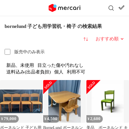
bornelund 子ども用学習机・椅子 の検索結果
並び替え
販売中のみ表示
新品、未使用
目立った傷や汚れなし
送料込み(出品者負担)
個人
利用不可
79,000
4,500
2,600
¥
¥
¥
ボーネルンド 子ども用
BorneLund ボーネルン
美品 ボーネルンド キ