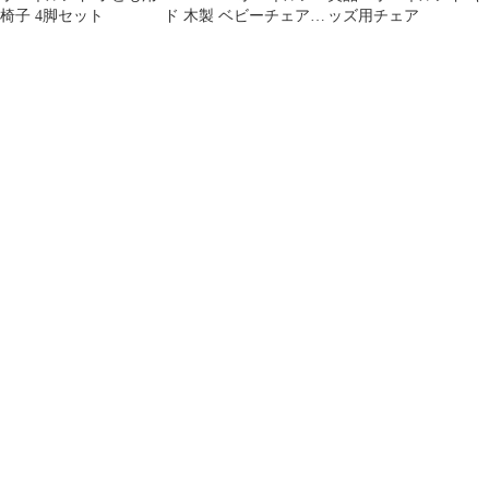
椅子 4脚セット
ド 木製 ベビーチェア
ッズ用チェア
テーブル セット