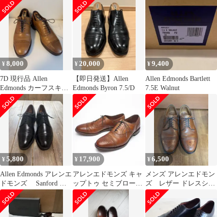
ガンディ US８
26cm 美品
8,000
20,000
9,400
¥
¥
¥
7D 現行品 Allen
【即日発送】Allen
Allen Edmonds Bartlett
Edmonds カーフスキン
Edmonds Byron 7.5/D
7.5E Walnut
5715 アレンエドモンズ
5,800
17,900
6,500
¥
¥
¥
Allen Edmonds アレンエ
アレンエドモンズ キャ
メンズ アレンエドモン
ドモンズ Sanford ド
ップトゥ セミブローグ
ズ レザー ドレスシュ
レスシューズ
レザーシューズ茶strand
ーズ ブラウン
旧ロゴ