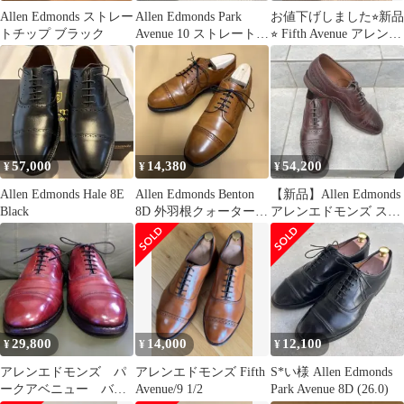
Allen Edmonds ストレー
Allen Edmonds Park
お値下げしました⭐︎新品
トチップ ブラック
Avenue 10 ストレートチ
⭐︎ Fifth Avenue アレンエ
ップ 黒②
ドモンズ 6.5D
57,000
14,380
54,200
¥
¥
¥
Allen Edmonds Hale 8E
Allen Edmonds Benton
【新品】Allen Edmonds
Black
8D 外羽根クォーターブ
アレンエドモンズ スト
ローグ 米国製
ランド US7.5E
29,800
14,000
12,100
¥
¥
¥
アレンエドモンズ パ
アレンエドモンズ Fifth
S*い様 Allen Edmonds
ークアベニュー バー
Avenue/9 1/2
Park Avenue 8D (26.0)