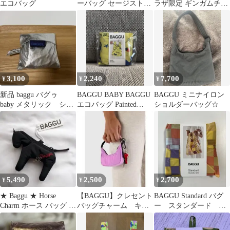
エコバッグ
ーバッグ セージストラ
ラザ限定 ギンガムチェ
イプ
ック ピンク
3,100
2,240
7,700
¥
¥
¥
新品 baggu バグゥ
BAGGU BABY BAGGU
BAGGU ミニナイロン
baby メタリック シル
エコバッグ Painted
ショルダーバッグ☆
バー エコバッグ
Prairie
5,490
2,500
2,700
¥
¥
¥
★ Baggu ★ Horse
【BAGGU】クレセント
BAGGU Standard バグ
Charm ホース バッグ チ
バッグチャーム キー
ー スタンダード チ
ャーム ブラック
ホルダー ポエニー
ェック マルチカラー
パープルピンク