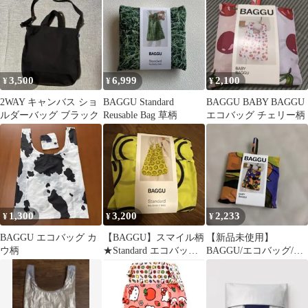
3,500
6,999
2,100
¥
¥
¥
2WAY キャンバス ショ
BAGGU Standard
BAGGU BABY BAGGU
ルダーバッグ ブラック
Reusable Bag 草柄
エコバッグ チェリー柄
1,300
3,200
2,233
¥
¥
¥
BAGGU エコバッグ カ
【BAGGU】スマイル柄
【新品未使用】
ウ柄
★Standard エコバッグ
BAGGU/エコバッグ/ト
★
ータス(亀)/baby size