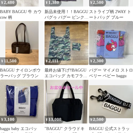
2,480
1,380
2,500
¥
¥
¥
BABY BAGGU 牛 カウ
新品未使用！！BAGGU
ストライプ柄 2WAY ト
cow 柄
バグゥ バグー ピンクス
ートバッグ ブルー
ネーク エコバッグ
11,500
2,111
2,300
¥
¥
¥
BAGGU ナイロンボウ
最終お値下げ‼️BAGGU
バグー マイメロ ストロ
ラーバッグ ブラウン
エコバッグ カモフラー
ベリー ベビー baggu
ジュ柄 収納ポーチ付
Bigサイズ
3,100
13,000
2,500
¥
¥
¥
baggu baby エコバッ
"BAGGU" クラウドキ
BAGGU 公式ストラッ