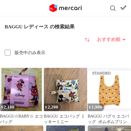
BAGGU レディース の検索結果
並び替え
販売中のみ表示
2,100
2,200
1,900
¥
¥
¥
BAGGU☆BABY☆ エコ
BAGGU エコバッグ ミ
BAGGU バグゥ エコバ
バッグ
ッキーミニー
ッグ ポムポムプリン
サンリオ スタンダー