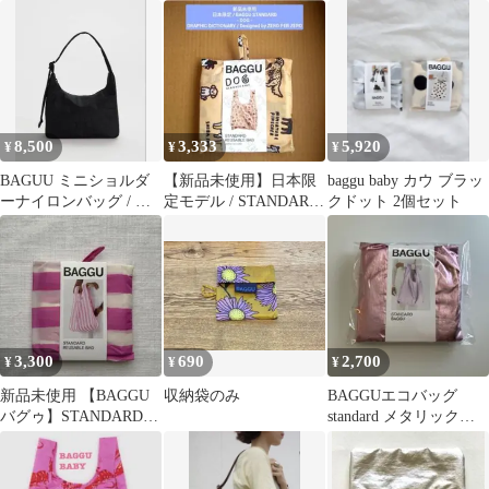
トグラフフラワー
リーンネイビー チェッ
グ &フレンズ
ク
8,500
3,333
5,920
¥
¥
¥
BAGUU ミニショルダ
【新品未使用】日本限
baggu baby カウ ブラッ
ーナイロンバッグ / ブ
定モデル / STANDARD
クドット 2個セット
ラック
BAGGU : DOG
3,300
690
2,700
¥
¥
¥
新品未使用 【BAGGU
収納袋のみ
BAGGUエコバッグ
バグゥ】STANDARD
standard メタリックピ
スタンダード ピンクス
ンク
トライプ