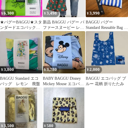
6,300
3,498
3,990
¥
¥
¥
★バグーBAGGU★スタ
新品 BAGGU バグー パ
BAGGU バグー
ンダードエコバック
ファースヌーピー レッ
Standard Reusable Bag ス
★Doggu犬★新品ジェ
ド エコバッグ
トライプ
イソンポーラン
PEANUTS
3,800
3,780
2,000
¥
¥
¥
BAGGU Standard エコ
BABY BAGGU Disney
BAGGU エコバッグ ブ
バッグ レモン 廃盤
Mickey Mouse エコバッ
ルー 花柄 折りたたみ
グ
3,500
580
¥
¥