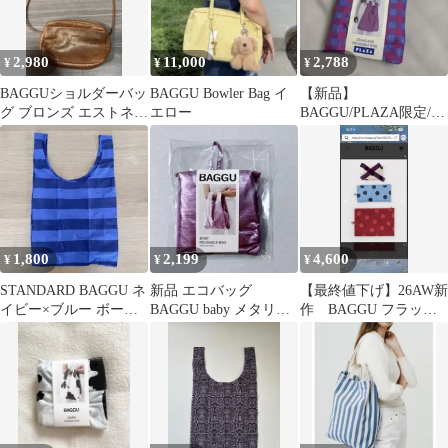
2,980
11,000
2,788
¥
¥
¥
BAGGUショルダーバッ
BAGGU Bowler Bag イ
【新品】
グ ブロンズ エストネー
エロー
BAGGU/PLAZA限定/ギ
ション公式サイト 購入
ンガムチェッ
ク/standard size
1,800
2,199
4,600
¥
¥
¥
STANDARD BAGGU ネ
新品 エコバッグ
【最終値下げ】26AW新
イビー×ブルー ボーダ
BAGGU baby メタリッ
作 BAGGU フラット
ー 廃盤品 レア柄
クパープル にほんげん
ポーチ 2サイズセット
てT
ドット柄