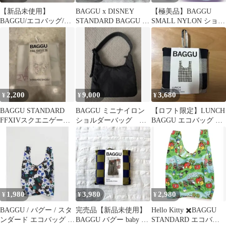
【新品未使用】
BAGGU x DISNEY
【極美品】BAGGU
BAGGU/エコバッグ/ペ
STANDARD BAGGU プ
SMALL NYLON ショル
ンギン/baby size
ルート 大サイズ
ダーバッグ ブルー
2,200
9,000
3,680
¥
¥
¥
BAGGU STANDARD
BAGGU ミニナイロン
【ロフト限定】LUNCH
FFXIVスクエニゲーム
ショルダーバッグ ブ
BAGGU エコバッグ ギ
コラボ品
ラック
ンガムチェック
1,980
3,980
2,980
¥
¥
¥
BAGGU / バグー / スタ
完売品【新品未使用】
Hello Kitty ✖️BAGGU
ンダード エコバッグ リ
BAGGU バグー baby グ
STANDARD エコバッ