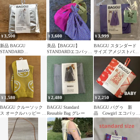
ド
3,500
3,600
3,999
¥
¥
¥
新品 BAGGU
美品【BAGGU】
BAGGU スタンダード
STANDARD
STANDARDエコバッ
サイズ アメジストパー
REUSABLE BAG メタ
グ ラベンダートリッ
プル 新品未使用
リックシルバー
ピーチェック柄
1,580
2,480
2,250
¥
¥
¥
BAGGU クルーソック
BAGGU Standard
BAGGU バグゥ 新
ス オークルハッピー 新
Reusable Bag グレー
品 Cowgirl エコバッ
品未使用
グ ベビー