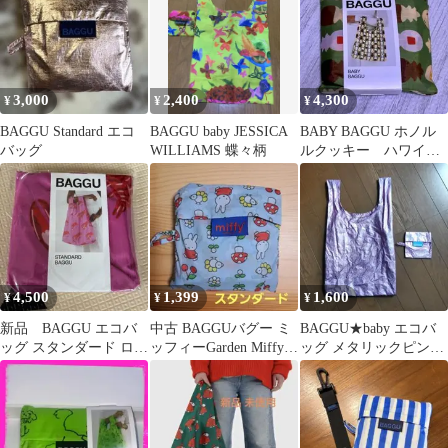
3,000
2,400
4,300
¥
¥
¥
BAGGU Standard エコ
BAGGU baby JESSICA
BABY BAGGU ホノル
バッグ
WILLIAMS 蝶々柄
ルクッキー ハワイ限
定
4,500
1,399
1,600
¥
¥
¥
新品 BAGGU エコバ
中古 BAGGUバグー ミ
BAGGU★baby エコバ
ッグ スタンダード ロブ
ッフィーGarden Miffy
ッグ メタリックピンク
スター
スタンダード
ベイビーバグゥ