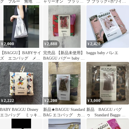
グ ブルー 無地 廃
ャリーオン ブラッ
プ ブラック×ホワイト
盤品
ク 黒 新品
ロゴ 日本限定
2,000
2,888
2,420
¥
¥
¥
【BAGGU】BABYサイ
完売品 【新品未使用】
baggu baby バレエ
ズ エコバッグ メタ
BAGGU バグー baby ト
リックシルバー
マト ハート
2,222
2,200
3,000
¥
¥
¥
BABY BAGGU Disney
新品★BAGGU Standard
新品 BAGGU バグ
エコバッグ ミッキー
BAG エコバッグ カモ
ゥ Standard Baggu レ
&フレンズ
フラージュ
オパード