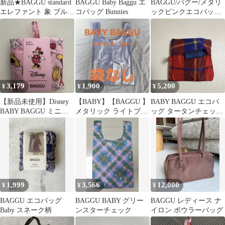
新品★BAGGU standard
BAGGU Baby Baggu エ
BAGGU/バグー/メタリ
エレファント 象 ブルー
コバッグ Bunnies
ックピンクエコバッグ/
エコバック
ショッピングバッグ
3,179
1,900
5,200
¥
¥
¥
【新品未使用】Disney
【BABY】【BAGGU 】
BABY BAGGU エコバ
BABY BAGGU ミニー
メタリック ライトブル
ッグ タータンチェッ
マウス
ー【袋なし】
ク 赤 日本限定
1,999
3,566
12,000
¥
¥
¥
BAGGU エコバッグ
BAGGU BABY グリー
BAGGU レディース ナ
Baby スネーク柄
ンスターチェック
イロン ボウラーバッグ