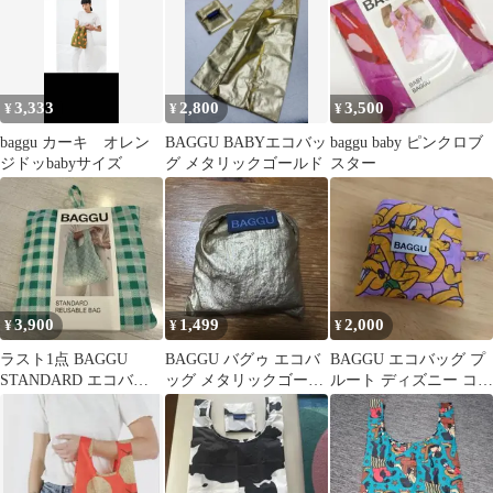
3,333
2,800
3,500
¥
¥
¥
baggu カーキ オレン
BAGGU BABYエコバッ
baggu baby ピンクロブ
ジドッbabyサイズ
グ メタリックゴールド
スター
3,900
1,499
2,000
¥
¥
¥
ラスト1点 BAGGU
BAGGU バグゥ エコバ
BAGGU エコバッグ プ
STANDARD エコバッ
ッグ メタリックゴール
ルート ディズニー コラ
グ ギンガムチェック グ
ド ポーチ付
ボ
リーン