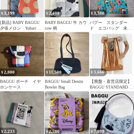
3,199
2,400
3,580
¥
¥
¥
[新品] BABY BAGGU
BABY BAGGU 牛 カウ
バグー スタンダー
夕張メロン Yubari メ
cow 柄
ド エコバッグ 未使
ロン エコバッグ
用品 レゲエ
2,000
11,500
3,666
¥
¥
¥
BAGGU ポーチ イヤ
BAGGU Small Denim
【廃盤・直営店限定】
ホンケース
Bowler Bag
BAGGU STANDARD ブ
ラウン メタリックアン
バー
2,233
2,780
7,998
¥
¥
¥