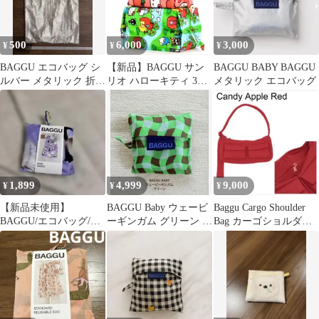
500
6,000
3,000
¥
¥
¥
BAGGU エコバッグ シ
【新品】BAGGU サン
BAGGU BABY BAGGU
ルバー メタリック 折り
リオ ハローキティ 3D
メタリック エコバッグ
たたみ
Zip Set ポーチ 3点
1,899
4,999
9,000
¥
¥
¥
【新品未使用】
BAGGU Baby ウェービ
Baggu Cargo Shoulder
BAGGU/エコバッグ/フ
ーギンガム グリーン バ
Bag カーゴショルダー
ァンシーキャット
グー ベビー エコバッグ
バッグ