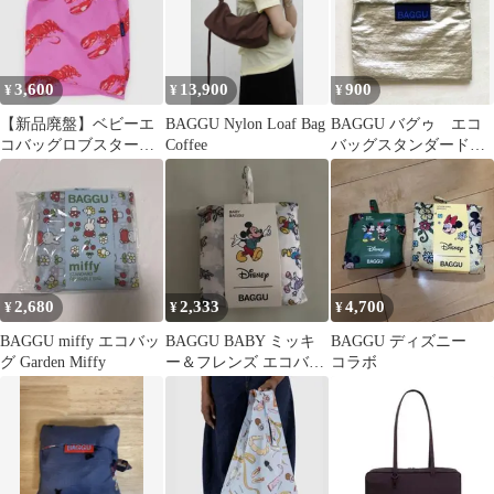
3,600
13,900
900
¥
¥
¥
【新品廃盤】ベビーエ
BAGGU Nylon Loaf Bag
BAGGU バグゥ エコ
コバッグロブスターピ
Coffee
バッグスタンダードサ
ンクbshop/ロンハーマ
イズ ポーチ シルバ
ン/オーシバル
ー 美品
2,680
2,333
4,700
¥
¥
¥
BAGGU miffy エコバッ
BAGGU BABY ミッキ
BAGGU ディズニー
グ Garden Miffy
ー＆フレンズ エコバッ
コラボ
グ