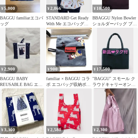
5,000
2,066
10,500
¥
¥
¥
BAGGU familiarエコバ
STANDARD Get Ready
BBAGGU Nylon Bowler
ッグ
With Me エコバッグ
ショルダーバッグ ブラ
(BAGGU)
ウン
2,900
900
17,500
¥
¥
¥
BAGGU BABY
familiar × BAGGU コラ
"BAGGU" スモール ク
REUSABLE BAG エコ
ボ エコバッグ収納ポー
ラウドキャリーオン
バッグ 星座柄
チ（ミニポーチのみ）
オーシャン ディープ
シー 新品
3,300
2,580
2,300
¥
¥
¥