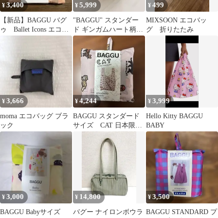
3,400
5,999
499
¥
¥
¥
【新品】BAGGU バグ
"BAGGU" スタンダー
MIXSOON エコバッ
ゥ Ballet Icons エコバ
ド ギンガムハート柄
グ 折りたたみ
ッグ スタンダード
ギンガムチェック ハ
ート
3,666
4,244
3,999
¥
¥
¥
moma エコバッグ ブラ
BAGGU スタンダード
Hello Kitty BAGGU
ック
サイズ CAT 日本限定
BABY
品 ZERO PER ZERO
3,000
14,800
3,500
¥
¥
¥
BAGGU Babyサイズ
バグー ナイロンボウラ
BAGGU STANDARD プ