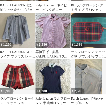
RALPH LAUREN 七分
Ralph Lauren ネイビ
RL ラルフローレン ス
袖シャツ Sサイズ相当
ー ビックポニー ぴ
トライプ 長袖シャツ
ちT y2k 夏 短丈
1,200
2,380
1,399
¥
¥
¥
RALPH LAUREN スト
再値下げ 美品
ラルフローレン チェッ
ライプ ブラウス レース
RALPH LAUREN スト
ク柄 ダブルジップ ポー
襟
ライプ 綿100% スイス
チ
布地
1,980
4,280
2,500
¥
¥
¥
ラルフローレン タータ
RalphLauren ラルフロー
Ralph Lauren 半袖シャ
ンチェック ショートパ
レン 半袖ポロシャツ ビ
ツ ブルー S