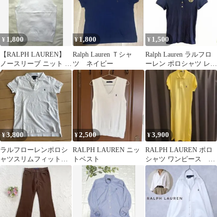
1,800
1,800
1,500
¥
¥
¥
【RALPH LAUREN】
Ralph Lauren Ｔシャ
Ralph Lauren ラルフロ
ノースリーブ ニット ホ
ツ ネイビー
ーレン ポロシャツ レデ
ワイト M
ィース ネイビー 半袖
3,800
2,500
3,900
¥
¥
¥
ラルフローレンポロシ
RALPH LAUREN ニッ
RALPH LAUREN ポロ
ャツスリムフィット
トベスト
シャツ ワンピース イ
レディースS/Ｐ
エロー 半袖 ラルフロ
ーレン