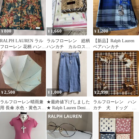
800
1,660
1,200
¥
¥
¥
RALPH LAUREN ラル
ラルフローレン 総柄
【新品】Ralph Lauren
フローレン 花柄 ハンカ
ハンカチ カルロスフ
ベアハンカチ
チ 未使用品
ァルチ 新品 2枚セッ
ト
2,500
1,000
2,990
¥
¥
¥
ラルフローレン晴雨兼
★最終値下げしました
ラルフローレン ハン
用 長傘 水色・黄色スト
★ Ralph Lauren Denim
カチ 犬 ドッグ 茶
ライプ ロゴ刺繍
Skirt
系 チェック柄 ヴィ
ンテージ 水通しのみ