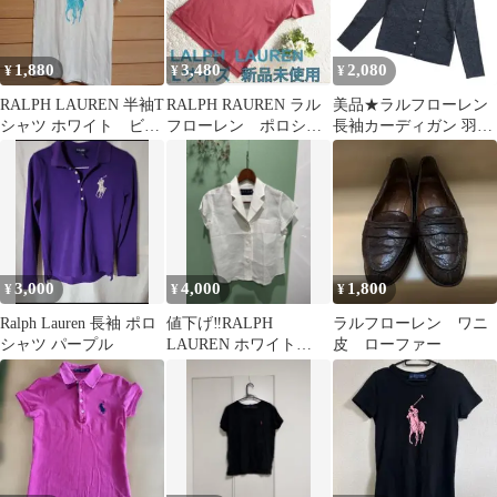
1,880
3,480
2,080
¥
¥
¥
RALPH LAUREN 半袖T
RALPH RAUREN ラル
美品★ラルフローレン
シャツ ホワイト ビッ
フローレン ポロシャ
長袖カーディガン 羽織
グポニー
ツ L ピンク 新品未使
り 薄手 ダークグレー
用
5f S相当
3,000
4,000
1,800
¥
¥
¥
Ralph Lauren 長袖 ポロ
値下げ‼️RALPH
ラルフローレン ワニ
シャツ パープル
LAUREN ホワイト
皮 ローファー
麻 半袖シャツ