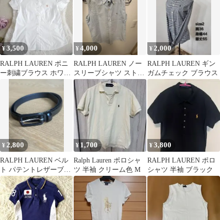
3,500
4,000
2,000
¥
¥
¥
RALPH LAUREN ポニ
RALPH LAUREN ノー
RALPH LAUREN ギン
ー刺繍ブラウス ホワイ
スリーブシャツ ストラ
ガムチェック ブラウス
ト オレンジ
イプ
2,800
1,700
3,800
¥
¥
¥
RALPH LAUREN ベル
Ralph Lauren ポロシャ
RALPH LAUREN ポロ
ト パテントレザーブラ
ツ 半袖 クリーム色 M
シャツ 半袖 ブラック
ック エナメル イタリ
ア製