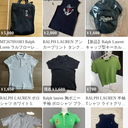
5,000
2,000
1,600
¥
¥
¥
MT267091083 Ralph
RALPH LAUREN アン
【新品】Ralph Lauren
Loren ラルフローレン
カープリント タンクト
キャップ型キーホルダ
ポロベア ショルダーバ
ップ ネイビー L
ー ダークグリーン
ッグ
1,650
1,600
700
¥
現在 ¥
¥
RALPH LAUREN ポロ
Ralph lauren 胸ポニー
RALPH LAUREN 半袖
シャツ ホワイト L
半袖 ポロシャツ ブラウ
Tシャツ ライトグリー
ス レディース 古着
ンSから M