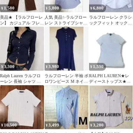
1,580
5,800
6,800
¥
¥
¥
美品★ 【ラルフローレ
人気 美品✨️ラルフロー
ラルフローレン クラシ
ン】 カジュアル フレア
レン ストライプシャツ
ックフィット オックス
パンツ （7号） ブラウ
クラッシックフィット
フォードボタンダウン
ン
ポニー
シャツ ポニー
3,300
3,980
1,590
¥
¥
¥
Ralph Lauren ラルフロ
ラルフローレン 半袖 ポ
RALPH LAUREN★レ
ーレン 長袖 シャツ ネ
ロワンピース M ネイビ
ディーストップス★ポ
イビー ポニー刺繍
ー 紺 コットン フレア
ロシャツ★L★T80905
スカート
10,500
3,499
3,280
¥
¥
¥