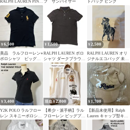
RALPH LAUREN PINK
フ サンバイザー
トバッグ ピンク
PONY ブレスレット
6,500
1,500
2,500
¥
¥
¥
美品 ラルフローレン⭐︎
RALPH LAUREN ポロ
RALPH LAUREN オリ
ポロシャツ ビッグポ
シャツ ダークブラウン
ジナルエコバッグ 未使
ニー 黒 L
L
用
3,400
2,800
1,700
¥
現在 ¥
¥
Y2K POLO ラルフロー
【希少・派手柄】ラル
【新品未使用】Ralph
レン スキニーポロシャ
フローレン ビッグプリ
Lauren キャップ型キー
ツ XS 黒 赤ポニー ぴち
ント 刺繍 七分袖シャツ
ホルダー ベージュ
T
白 サイズ9