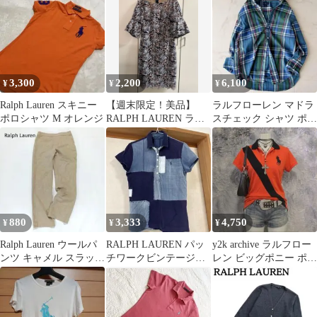
レディース
ャツ2点セット黒灰
3,300
2,200
6,100
¥
¥
¥
Ralph Lauren スキニー
【週末限定！美品】
ラルフローレン マドラ
ポロシャツ M オレンジ
RALPH LAUREN ラル
スチェック シャツ ポニ
フローレン 総レースワ
ー刺繍 春夏 羽織り
ンピ 2
880
3,333
4,750
¥
¥
¥
Ralph Lauren ウールパ
RALPH LAUREN パッ
y2k archive ラルフロー
ンツ キャメル スラック
チワークビンテージ風
レン ビッグポニー ポロ
ス ストレート 7号
ポロシャツ 半袖
シャツ オレンジ L