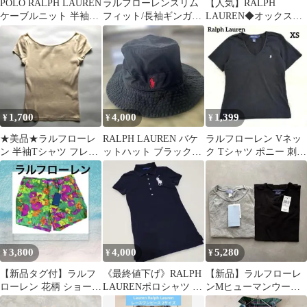
POLO RALPH LAUREN
ラルフローレンスリム
【人気】RALPH
ケーブルニット 半袖
フィット/長袖ギンガム
LAUREN◆オックスフ
ホワイト L
チェックシャツ/ ブル
ォード半袖シャツ◆ス
ー/ロゴ刺繍/M
トライプ◆150
1,700
4,000
1,399
¥
¥
¥
★美品★ラルフローレ
RALPH LAUREN バケ
ラルフローレン Vネッ
ン 半袖Tシャツ フレン
ットハット ブラック
ク Tシャツ ポニー 刺繍
チスリーブ ベージュ M
S/M
ブラック 黒 XS
ストレッチ
3,800
4,000
5,280
¥
¥
¥
【新品タグ付】ラルフ
《最終値下げ》RALPH
【新品】ラルフローレ
ローレン 花柄 ショート
LAURENポロシャツ ブ
ンMヒューマンウーマ
パンツ グリーン 総柄
ラック ホワイト 刺繍
ンSまとめ無地半袖Tシ