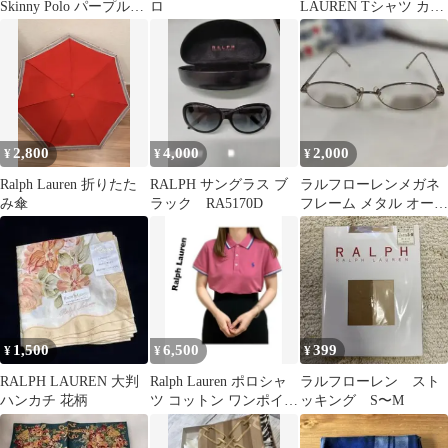
Skinny Polo パープル
ロ
LAUREN Tシャツ カー
XS
キ ピンク刺繍ロゴ 短丈
2,800
4,000
2,000
¥
¥
¥
Ralph Lauren 折りたた
RALPH サングラス ブ
ラルフローレンメガネ
み傘
ラック RA5170D
フレーム メタル オーバ
ル
1,500
6,500
399
¥
¥
¥
RALPH LAUREN 大判
Ralph Lauren ポロシャ
ラルフローレン スト
ハンカチ 花柄
ツ コットン ワンポイン
ッキング S〜M
ト刺繍ロゴ