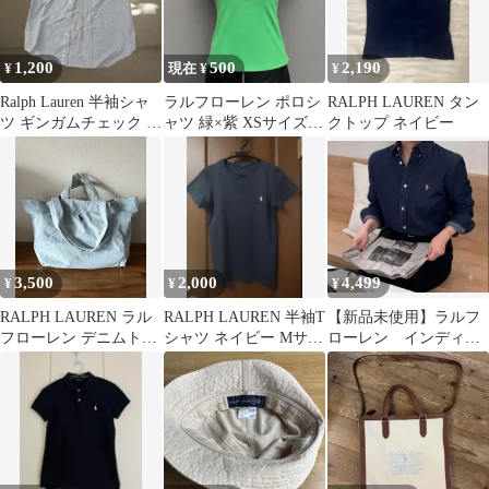
1,200
500
2,190
¥
現在 ¥
¥
Ralph Lauren 半袖シャ
ラルフローレン ポロシ
RALPH LAUREN タン
ツ ギンガムチェック シ
ャツ 緑×紫 XSサイズ
クトップ ネイビー
ティーガール
ぴちT エンブレム 刺繍
ロゴ
3,500
2,000
4,499
¥
¥
¥
RALPH LAUREN ラル
RALPH LAUREN 半袖T
【新品未使用】ラルフ
フローレン デニムトー
シャツ ネイビー Mサイ
ローレン インディゴ
トバッグ ノベルティ 大
ズ
ブルー デニムシャ
容量
ツ カラーポニー S