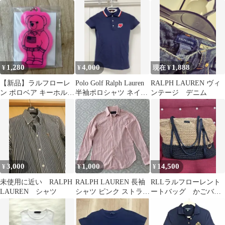
ンツ 赤 レディース 綿
ッグポニー
1,280
4,000
1,888
¥
¥
現在 ¥
【新品】ラルフローレ
Polo Golf Ralph Lauren
RALPH LAUREN ヴィ
ン ポロベア キーホルダ
半袖ポロシャツ ネイビ
ンテージ デニム
ー ピンク
ー XXS
3,000
1,000
14,500
¥
¥
¥
未使用に近い RALPH
RALPH LAUREN 長袖
RLLラルフローレント
LAUREN シャツ
シャツ ピンク ストライ
ートバッグ かごバッ
プ サイズ7
グ