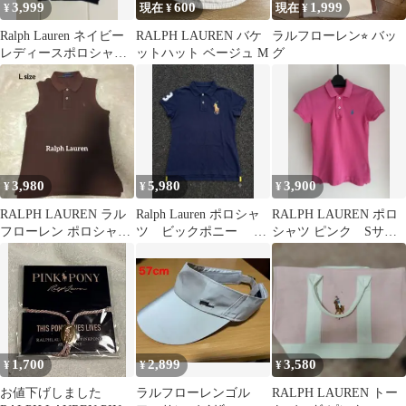
3,999
600
1,999
¥
現在 ¥
現在 ¥
Ralph Lauren ネイビー
RALPH LAUREN バケ
ラルフローレン⭐︎ バッ
レディースポロシャツ
ットハット ベージュ M
グ
L
3,980
5,980
3,900
¥
¥
¥
RALPH LAUREN ラル
Ralph Lauren ポロシャ
RALPH LAUREN ポロ
フローレン ポロシャツ
ツ ビックポニー ネ
シャツ ピンク Sサイ
ノースリーブ ブラウン
イビー 刺繍 L
ズ
1,700
2,899
3,580
¥
¥
¥
お値下げしました
ラルフローレンゴル
RALPH LAUREN トー