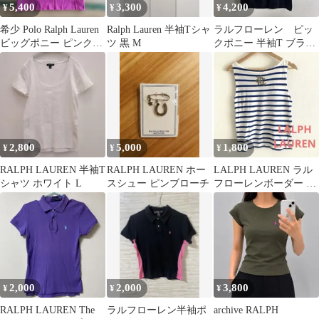
5,400
3,300
4,200
¥
¥
¥
希少 Polo Ralph Lauren
Ralph Lauren 半袖Tシャ
ラルフローレン ピッ
ビッグポニー ピンク短
ツ 黒 M
クポニー 半袖T ブラッ
丈S
ク ピンクポニー バッ
クプリント有
2,800
5,000
1,800
¥
¥
¥
RALPH LAUREN 半袖T
RALPH LAUREN ホー
LALPH LAUREN ラル
シャツ ホワイト L
スシュー ピンブローチ
フローレンボーダー ノ
ースリーブ ビジューロ
ゴ M
2,000
2,000
3,800
¥
¥
¥
RALPH LAUREN The
ラルフローレン半袖ポ
archive RALPH