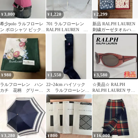
3,000
1,220
2,299
¥
¥
¥
希少polo ラルフローレ
701 ラルフローレン
新品 RALPH LAUREN
ン ポロシャツ ビックポ
RALPH LAUREN メ
刺繍ガーゼタオルハン
ニー y2k グランジ
ガネ 度有
カチ ４枚セット 花柄
ピンク
和風
980
1,550
3,580
¥
¥
¥
ラルフローレン ハン
22~24cm ハイソック
☆美品☆ RALPH
カチ 花柄 グリーン
ス ラルフローレン
RALPH LAUREN サン
系
RALPH LAUREN
グラス クリアレッド
3,280
800
16,000
¥
¥
¥