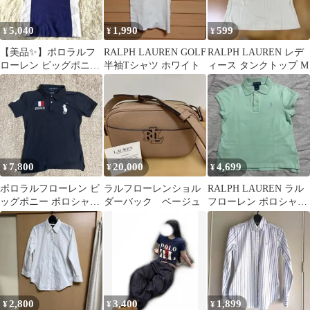
5,040
1,990
599
¥
¥
¥
【美品✨】ポロラルフ
RALPH LAUREN GOLF
RALPH LAUREN レデ
ローレン ビッグポニー
半袖Tシャツ ホワイト
ィース タンクトップ M
ポロシャツ スキニー
JAPAN 青
7,800
20,000
4,699
¥
¥
¥
ポロラルフローレン ビ
ラルフローレンショル
RALPH LAUREN ラル
ッグポニー ポロシャツ
ダーバック ベージュ
フローレン ポロシャツ
フランス ナンバリング
半袖 ミントグリーン
3 XL
2,800
3,400
1,899
¥
¥
¥