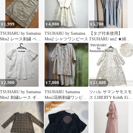
1,999
4,800
5,700
¥
¥
¥
TSUHARU by Samansa
TSUHARU by Samansa
【タグ付未使用】
Mos2 レース刺繍 ベス
Mos2 シャツワンピース
TSUHARU sm2 ★綿麻
ト
ギャザーシャツワンピ
ース★グレー
2,900
7,000
12,000
¥
¥
¥
TSUHARU by Samansa
TSUHARU Samansa
ツハル サマンサモスモ
Mos2 刺繍レース ギャ
Mos2花柄刺繍ワンピー
ス LIBERTY Koh& Eito
ザーブラウス 白
ス セットアップ
柄 猫柄 ワンピース