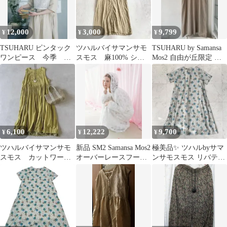
12,000
3,000
9,799
¥
¥
¥
TSUHARU ピンタック
ツハルバイサマンサモ
TSUHARU by Samansa
ワンピース 今季 綿
スモス 麻100% シャ
Mos2 自由が丘限定 襟
麻
ツワンピース ノーカ
配色ワンピース
ラー
6,100
12,222
9,700
¥
¥
¥
ツハルバイサマンサモ
新品 SM2 Samansa Mos2
極美品✨ ツハルbyサマ
スモス カットワーク
オーバーレースフード
ンサモスモス リバティ
刺繍 花柄 レース ワ
付きボレロ ホワイト
Juniper柄 ワンピース F
ンピース インド綿