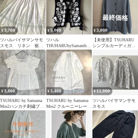
3,700
5,800
3,000
¥
¥
¥
ツハルバイサマンサモ
ツハル
【未使用】TSUHARU
スモス リネン 裾レ
THUHARUbySamantha
シンプルカーディガン
ース刺繍 ロングスカ
Mos2コード刺繍ベスト
麻100％
ート グレー
ブラック
3,800
3,400
12,000
¥
¥
¥
TSUHARU by Samansa
TSUHARU by Samansa
ツハルバイサマンサモ
Mos2ハンカチ刺繍ブラ
Mos2 クルーニーレース
スモス
ウスインドコットン
ワンピース 綿