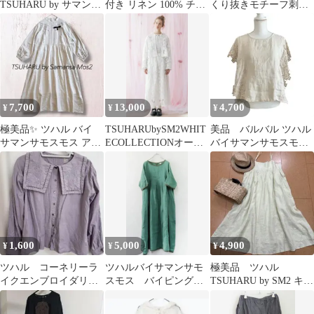
TSUHARU by サマンサ
付き リネン 100% チェ
くり抜きモチーフ刺繍
メッシュビーズ刺繍ワ
ック 切替 フリル ワン
パンツ 美品
ンピース
ピース
7,700
13,000
4,700
¥
¥
¥
極美品✨ ツハル バイ
TSUHARUbySM2WHIT
美品 バルバル ツハル
サマンサモスモス アン
ECOLLECTIONオーバ
バイサマンサモスモス
ティーク風ブローチ付
ーレースボレロ
麻リネン 刺繍 スカラッ
きワンピース
プ ブラウス
1,600
5,000
4,900
¥
¥
¥
ツハル コーネリーラ
ツハルバイサマンサモ
極美品 ツハル
イクエンブロイダリ
スモス バイピングリ
TSUHARU by SM2 キャ
ー ブラウス ラベン
ネンワンピース
ミワンピース リネン イ
ダー
エロー