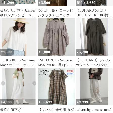
11,200
3,500
3,680
¥
¥
現在 ¥
美品♡リバティJuniper
ツハル 綿麻ローンピ
《TUHARUツハル》
柄ロングワンピース
ンタックチュニック
LIBERTY KIERO柄 キ
ツハルバイサマンサモ
ュロットパンツ
スモス
9,500
1,000
5,200
¥
¥
¥
TSUHARU by Samansa
TSUHARU by Samansa
【TSUHARU】ツハル
Mos2 ラミーコットンレ
Mos2 bul bul 長袖シャ
カシュクールワンピー
ースブラウス
ツ
ス カーキ 羽織り ガウ
ン SM2
4,600
11,699
9,999
¥
¥
¥
最終お値下げ！
【ツハル】未使用 タグ
tsuharu by samansa mos2