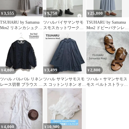
3,555
9,750
25,800
¥
¥
¥
TSUHARU by Samansa
ツハルバイサマンサモ
TSUHARU by Samansa
Mos2 リネンカシュクー
スモスカットワーク刺
Mos2 ドビーバテンレー
ルワンピース
繍裾スカラップスカー
スワンピース S
ト 白
4,800
3,499
2,800
¥
¥
¥
ツハル バルバル リネン
ツハル サマンサモスモ
ツハル × サマンサモス
レース切替 ブラウス 黒
ス コットンリネン オー
モス ベルトストラップ
麻 SM2 THUHARU
バーブラウス チュニッ
フラット サンダル
ク丈 黒/F
23.5cm
4,000
10,900
¥
¥