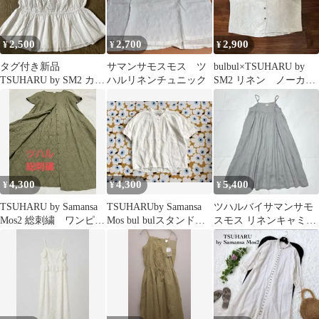
2,500
2,700
2,900
¥
¥
¥
タグ付き新品
サマンサモスモス ツ
bulbul×TSUHARU by
TSUHARU by SM2 カッ
ハルリネンチュニック
SM2 リネン ノーカラ
トワークキャミソール
ー ブラウス 半袖
ブラウス
4,300
4,300
5,400
¥
¥
¥
TSUHARU by Samansa
TSUHARUby Samansa
ツハルバイサマンサモ
Mos2 総刺繍 ワンピー
Mos bul bulスタンドカ
スモス リネンキャミワ
ス 兼用 羽織り
ラーブラウス
ンピース フラワー刺繍
グレー F