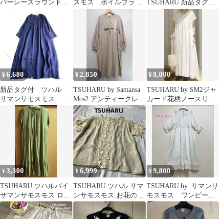
バーレースラウンド切
スモス ボイルブラウ
TSUHARU 新品タグ
替ブラウス ブラック
ス イエロー【新品】
付 チュール前後着裾
レースベスト
6,680
2,850
8,800
¥
¥
¥
新品タグ付 ツハル
TSUHARU by Samansa
TSUHARU by SM2ジャ
サマンサモスモス リ
Mos2 アンティークレー
カード花柄ノースリワ
ネン ピンタック ロン
ス ワンピース
ンピース
グワンピース
3,300
6,999
9,800
¥
¥
¥
TSUHARU ツハルバイ
TSUHARU.ツハル.サマ
TSUHARU by. サマンサ
サマンサモスモス ロン
ンサモスモス.お花のレ
モスモス ワンピース
グワンピース カーキ
ースブラウス/ネストロ
レース ホワイト系
ーブ