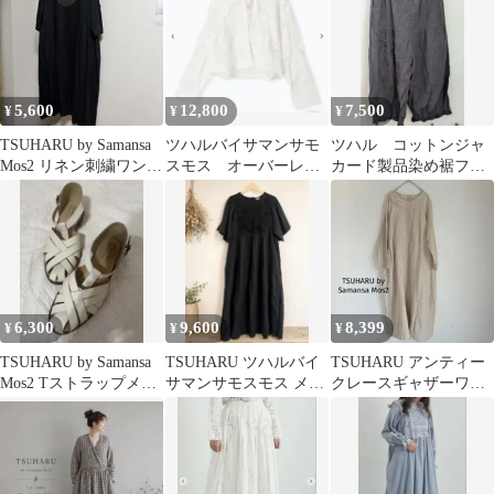
5,600
12,800
7,500
¥
¥
¥
TSUHARU by Samansa
ツハルバイサマンサモ
ツハル コットンジャ
Mos2 リネン刺繍ワンピ
スモス オーバーレー
カード製品染め裾フリ
ース
スフード付きボレロ
ルパンツ
6,300
9,600
8,399
¥
¥
¥
TSUHARU by Samansa
TSUHARU ツハルバイ
TSUHARU アンティー
Mos2 Tストラップメッ
サマンサモスモス メッ
クレースギャザーワン
シュサンダル Ｍ
シュビーズ刺繍ワンピ
ピース リネン混 キナリ
ース