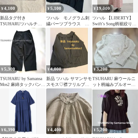
4,100
5,100
19,000
¥
¥
¥
新品タグ付き
ツハル モノグラム刺
ツハル 【LIBERTY】
TSUHARUツハルチェ
繍パーツブラウス リ
Swift’s Song柄裾絞りブ
ック花柄長袖ブラウス
ネン ブラック サマ
ラウス&スカート
グレー総柄
ンサモスモス
5,300
4,000
3,200
¥
¥
¥
TSUHARU by Samansa
新品 ツハル サマンサモ
TSUHARU 麻ウールニ
Mos2 麻綿タックパンツ
スモス♡襟フリルブラ
ット柄編みプルオーバ
黒 F
ウス チャコール
ー
6,390
4,400
5,200
¥
¥
¥