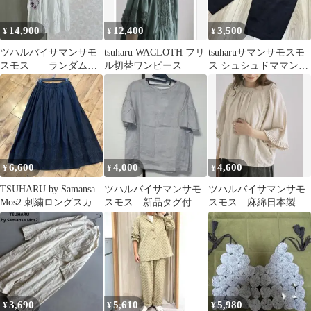
14,900
12,400
3,500
¥
¥
¥
ツハルバイサマンサモ
tsuharu WACLOTH フリ
tsuharuサマンサモスモ
スモス ランダム刺
ル切替ワンピース
ス シュシュドママン
繍レース切り替えワン
スタディオクリップ
ピース
サンバレー
6,600
4,000
4,600
¥
¥
¥
TSUHARU by Samansa
ツハルバイサマンサモ
ツハルバイサマンサモ
Mos2 刺繍ロングスカー
スモス 新品タグ付
スモス 麻綿日本製品
ト
き ブラウス 刺繍
染 前後2wayブラウス
ドット 麻100
3,690
5,610
5,980
¥
¥
¥