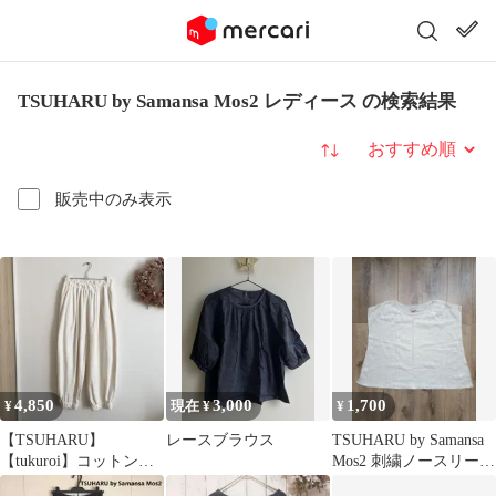
TSUHARU by Samansa Mos2 レディース の検索結果
並び替え
販売中のみ表示
4,850
3,000
1,700
¥
現在 ¥
¥
【TSUHARU】
レースブラウス
TSUHARU by Samansa
【tukuroi】コットンジ
Mos2 刺繍ノースリーブ
ャガード製品染め裾ゴ
＊洗濯済・未着用