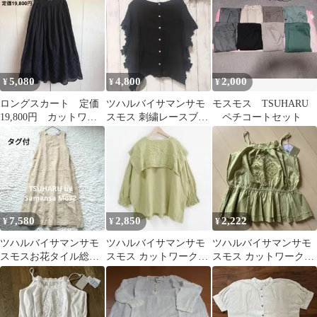
ムパンツ
5,080
4,800
2,000
¥
¥
¥
ロングスカート 定価
ツハルバイサマンサモ
モスモス TSUHARU
19,800円 カットワー
スモス 刺繍レースブラ
ペチコートセット
ク刺繍 スカラップ
ウス エンブロイダリー
フレアスカート
リネン100%
7,580
2,850
2,222
¥
¥
¥
ツハルバイサマンサモ
ツハルバイサマンサモ
ツハルバイサマンサモ
スモスお花タイル総刺
スモス カットワークチ
スモス カットワークキ
繍前後着ワンピース
ュニックブラウス SM2
ャミブラウス イエロー
2way
リネン混
ピスタチオ