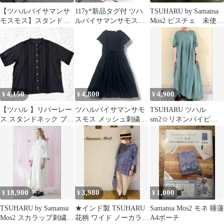
【ツハルバイサマンサ
117y*新品タグ付 ツハ
TSUHARU by Samansa
モスモス】スタンドカ
ルバイサマンサモスモ
Mos2 ビスチェ 未使用
ラーコート シャツ
ス リングタイル刺繍 パ
品
羽織 綿100%
ンツ
4,150
4,800
4,900
¥
¥
¥
【ツハル 】リバーレー
ツハルバイサマンサモ
TSUHARU ツハル
ス スタンドネック ブラ
スモス メッシュ刺繍ワ
sm2☆リネンパイピン
ウス F 半袖 ブラック
ンピース コットン
グワンピース☆グリー
100% ブラック
ン
18,900
3,980
1,000
¥
¥
¥
TSUHARU by Samansa
★インド製 TSUHARU
Samansa Mos2 モネ 睡蓮
Mos2 スカラップ刺繍キ
花柄 ワイド ノーカラー
A4ポーチ