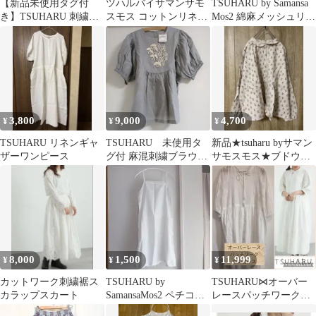
【新品未使用タグ付
ツハルバイサマンサモ
TSUHARU by Samansa
き】TSUHARU 刺繍テ
スモス コットンリネン
Mos2 綿麻メッシュリボ
ィアードワンピース
シャツ ギャザー キナリ
ン刺繍ブラウス
羽織り 夏秋
3,800
9,000
4,700
¥
¥
¥
TSUHARU リネンギャ
TSUHARU 未使用タ
新品★tsuharu byサマン
ザーワンピース
グ付 麻混刺繍ブラウス
サモスモス★ブドウ柄
グレー フリーサイズ
ギャザーブラウス★リ
ネン
8,000
1,500
11,999
¥
¥
¥
カットワーク刺繍裾ス
TSUHARU by
TSUHARU⋈オーバー
カラップスカート
SamansaMos2 ペチコー
レースパッチワークワ
ト ワンピース
ンピース