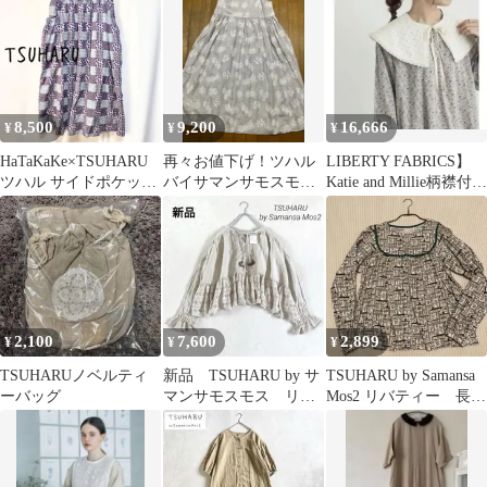
8,500
9,200
16,666
¥
¥
¥
HaTaKaKe×TSUHARU
再々お値下げ！ツハル
LIBERTY FABRICS】
ツハル サイドポケット
バイサマンサモスモ
Katie and Millie柄襟付ワ
ギャザースカート 播州
ス 森柄総刺繍キャミ
ンピース
織
ワンピース
2,100
7,600
2,899
¥
¥
¥
TSUHARUノベルティ
新品 TSUHARU by サ
TSUHARU by Samansa
ーバッグ
マンサモスモス リネ
Mos2 リバティー 長袖
ン裾レース羽織りブラ
ブラウス
ウス