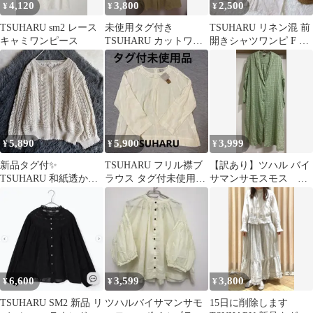
4,120
3,800
2,500
¥
¥
¥
TSUHARU sm2 レース
未使用タグ付き
TSUHARU リネン混 前
キャミワンピース
TSUHARU カットワー
開きシャツワンピ F ナ
クロングキャミワンピ
チュラル 羽織り2way
ース
5,890
5,900
3,999
¥
¥
¥
新品タグ付✨
TSUHARU フリル襟ブ
【訳あり】ツハル バイ
TSUHARU 和紙透かし
ラウス タグ付未使用
サマンサモスモス ラ
編みニットカーディガ
品 麻 リネン サマ
イトアウター
ン キナリ F
ンサモスモス
6,600
3,599
3,800
¥
¥
¥
TSUHARU SM2 新品 リ
ツハルバイサマンサモ
15日に削除します