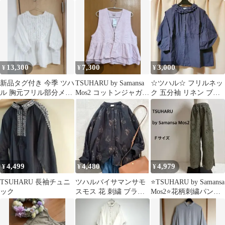
ャミワンピース
シャツ ブラウス
13,300
7,300
3,000
¥
¥
¥
新品タグ付き 今季 ツハ
TSUHARU by Samansa
☆ツハル☆ フリルネッ
ル 胸元フリル部分メッ
Mos2 コットンジャガー
ク 五分袖 リネン ブラ
シュブラウス
ド製品染めベスト
ウス サマンサモスモス
4,499
4,480
4,979
¥
¥
¥
TSUHARU 長袖チュニ
ツハルバイサマンサモ
⭐️TSUHARU by Samansa
ック
スモス 花 刺繍 ブラウ
Mos2⭐️花柄刺繍パンツ
ス リネン混 バンドカラ
カーキ 綿 麻
ー ギャザー