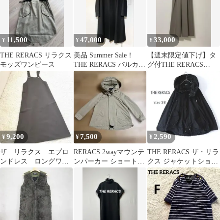
ス
11,500
47,000
33,000
¥
¥
¥
THE RERACS リラクス
美品 Summer Sale！
【週末限定値下げ】タ
モッズワンピース
THE RERACS バルカラ
グ付THE RERACS
ーコート 36
GURKHA PANTS
9,200
7,500
2,590
¥
¥
¥
ザ リラクス エプロ
RERACS 2wayマウンテ
THE RERACS ザ・リラ
ンドレス ロングワン
ンパーカー ショートモ
クス ジャケットショー
ピ サロペット オール
ッズコート
ト丈 モッズコート38
インワン グレー