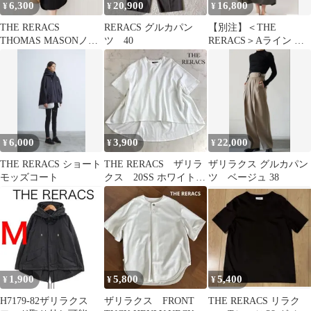
6,300
20,900
16,800
¥
¥
¥
THE RERACS
RERACS グルカパン
【別注】＜THE
THOMAS MASONノー
ツ 40
RERACS＞Aライン ワ
スリーブシャツワンピ
ンピース ブラック
ース黒38
6,000
3,900
22,000
¥
¥
¥
THE RERACS ショート
THE RERACS ザリラ
ザリラクス グルカパン
モッズコート
クス 20SS ホワイト
ツ ベージュ 38
カットソー ヘム ブ
ラウス
1,900
5,800
5,400
¥
¥
¥
H7179-82ザリラクス
ザリラクス FRONT
THE RERACS リラク