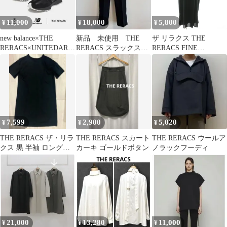
11,000
18,000
5,800
¥
¥
¥
new balance×THE
新品 未使用 THE
ザ リラクス THE
RERACS×UNITEDARR
RERACS スラックス
RERACS FINE
OWS
スリットパンツ
COTTON SEED-
KANOKO
BANDCOLLAR POLO
DRESS ワンピース 36
ネイビー /CX ■OS
7,599
2,900
5,020
¥
¥
¥
THE RERACS ザ・リラ
THE RERACS スカート
THE RERACS ウールア
クス 黒 半袖 ロングワ
カーキ ゴールドボタン
ノラックフーディ
ンピース 20SS
21,000
13,280
11,000
¥
¥
¥