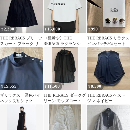
2,300
15,000
990
¥
¥
¥
THE RERACS プリーツ
〈極希少〉THE
THE RERACS リラクス
スカート ブラック サイ
RERACS ラグランショ
ピンバッチ3個セット
ズ38
ートTシャツ アイスブ
ルー
15,555
11,500
8,500
¥
¥
¥
ザリラクス 黒色ハイ
THE RERACS ダークグ
THE RERACS ベスト
ネック長袖シャツ
リーン モッズコート
ジレ ネイビー