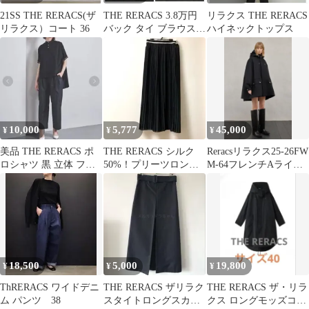
21SS THE RERACS(ザ
THE RERACS 3.8万円
リラクス THE RERACS
リラクス）コート 36
バック タイ ブラウス
ハイネックトップス
洗える 日本製 シャツ
10,000
5,777
45,000
¥
¥
¥
美品 THE RERACS ポ
THE RERACS シルク
Reracsリラクス25-26FW
ロシャツ 黒 立体 フレ
50%！プリーツロング
M-64フレンチAライン
ア プリーツ
スカート 36
パーカーコート黒38
18,500
5,000
19,800
¥
¥
¥
ThRERACS ワイドデニ
THE RERACS ザリラク
THE RERACS ザ・リラ
ム パンツ 38
スタイトロングスカー
クス ロングモッズココ