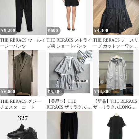
8,200
600
4,300
¥
¥
¥
THE RERACS ウールイ
THE RERACS ストライ
THE RERACS ノースリ
ージーパンツ
プ柄 ショートパンツ
ーブ カットソーワンピ
ース ブラック 38
6,000
5,200
14,800
¥
¥
¥
THE RERACS グレー
【美品✨】THE
【新品】THE RERACS
チェスターコート
RERACS ザリラクス ス
ザ・リラクスLONG
トライプ バンドカラー
MODSCOAT モッズコ
ロングシャツ
ート