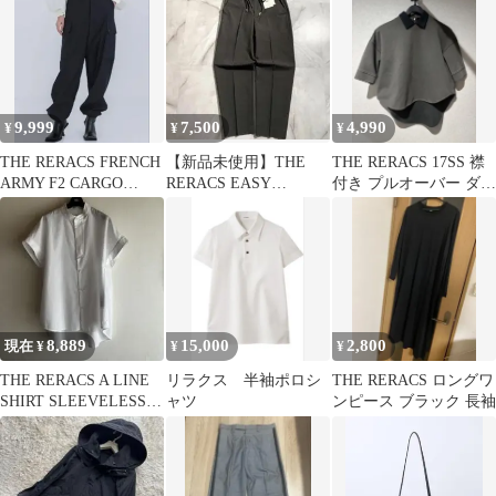
/27N
9,999
7,500
4,990
¥
¥
¥
THE RERACS FRENCH
【新品未使用】THE
THE RERACS 17SS 襟
ARMY F2 CARGO
RERACS EASY
付き プルオーバー ダン
PANTS
SLACKS
ボールニット 最終価格
8,889
15,000
2,800
現在 ¥
¥
¥
THE RERACS A LINE
リラクス 半袖ポロシ
THE RERACS ロングワ
SHIRT SLEEVELESS
ャツ
ンピース ブラック 長袖
シャツ