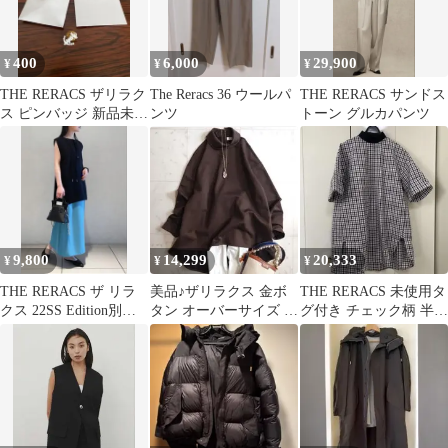
400
6,000
29,900
¥
¥
¥
THE RERACS ザリラク
The Reracs 36 ウールパ
THE RERACS サンドス
ス ピンバッジ 新品未使
ンツ
トーン グルカパンツ
用
9,800
14,299
20,333
¥
¥
¥
THE RERACS ザ リラ
美品♪ザリラクス 金ボ
THE RERACS 未使用タ
クス 22SS Edition別注
タン オーバーサイズ ブ
グ付き チェック柄 半袖
トップスネイビー
ラウス チュニック
シャツ