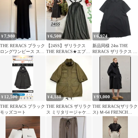
ビー38
7,980
6,500
6,974
¥
¥
¥
THE RERACS ブラック
【24SS】ザリラクス
新品同様 24ss THE
ロングワンピース スリ
THE RERACS★エプロ
RERACS ザリラクス 鹿
ット入り
ンドレス ジャンパース
の子 プルオーバー ロン
カート
グシャツ オーバーサイ
ズ 半袖 ブラウス トッ
プス カットソー 38 ブ
ラック レディース 古着
中古 USED
12,500
4,180
93,000
¥
¥
¥
THE RERACS ブラック
THE RERACS ザリラク
THE RERACS(ザリラク
モッズコート
ス ミリタリージャケッ
ス) Ｍ-64 FRENCH
ト カーキ サイズ1
LONG PARKA