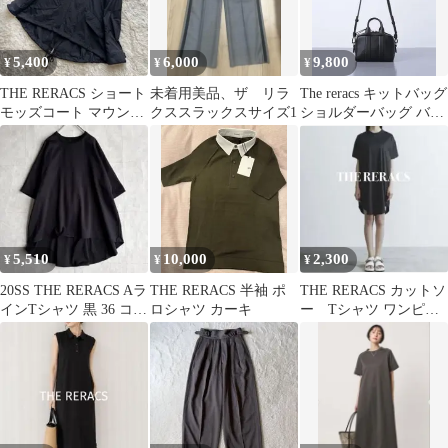
5,400
6,000
9,800
¥
¥
¥
THE RERACS ショート
未着用美品、ザ リラ
The reracs キットバッグ
モッズコート マウンテ
クススラックスサイズ1
ショルダーバッグ バッ
ンパーカー 黒 36
ク
5,510
10,000
2,300
¥
¥
¥
20SS THE RERACS Aラ
THE RERACS 半袖 ポ
THE RERACS カットソ
インTシャツ 黒 36 コッ
ロシャツ カーキ
ー Tシャツ ワンピー
トン100%
ス