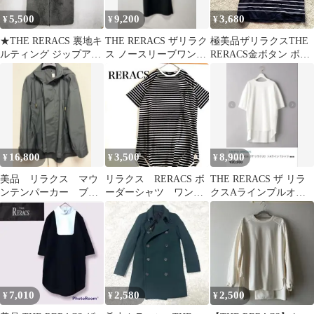
5,500
9,200
3,680
¥
¥
¥
★THE RERACS 裏地キ
THE RERACS ザリラク
極美品ザリラクスTHE
ルティング ジップアッ
ス ノースリーブワンピ
RERACS金ボタン ボー
プ ロングボアベスト
ース 36
ダーカットソーチュニ
(38)
ック日本製
16,800
3,500
8,900
¥
¥
¥
美品 リラクス マウ
リラクス RERACS ボ
THE RERACS ザ リラ
ンテンパーカー ブラ
ーダーシャツ ワンピ
クスAラインプルオー
ック
ース
バー Tシャツ白38
7,010
2,580
2,500
¥
¥
¥