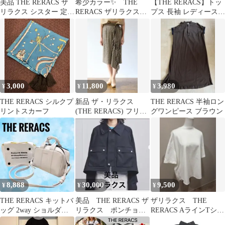
美品 THE RERACS ザ
希少カラー✨ THE
【THE RERACS】トッ
リラクス シスター 定価
RERACS ザリラクス
プス 長袖 レディース
27000 バイカラー
Pコート メルトン グ
36 ホワイト系
リーン 1
3,000
11,800
3,980
¥
¥
¥
THE RERACS シルクプ
新品 ザ・リラクス
THE RERACS 半袖ロン
リントスカーフ
(THE RERACS) フリン
グワンピース ブラウン
ジスカート
8,888
30,000
9,500
¥
¥
¥
THE RERACS キットバ
美品 THE RERACS ザ
ザリラクス THE
ッグ 2way ショルダー
リラクス ポンチョブ
RERACS AラインTシャ
バッグ カバー付き 白
ルゾン コート ネイ
ツ白36 ATON HYKE