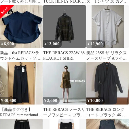
フード取り外し可能
TUCK HENLY NECK T-
ス Tシャツ 38 ガメン
スプリングショートモ
SHIRT
タルグレー 2026ss
ッズコート
6,900
13,000
12,900
¥
¥
¥
新品！tha RERACS▪︎ラ
THE RERACS 22AW 38
美品 25SS ザ リラクス
ウンドヘムカットソー
PLACKET SHIRT
ノースリーブ Aライン
Ｔシャツ▪︎前後差・しっ
シャツ 白 36
かり素材
30,600
2,000
10,000
¥
¥
¥
【新品タグ付き】
THE RERACS ノースリ
THE RERACS ロング
RERACS cummerbund
ーブワンピース ブラウ
コート ブラック 46
SLACKS 36 グレー
ン
16AW