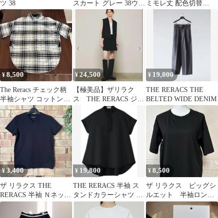
ツ 38
スカート グレー 38ウー
ミモレ丈 配色切替
ル
F（E298）
8,500
24,500
19,000
¥
¥
¥
The Reracs チェック柄
【極美品】ザリラク
THE RERACS THE
半袖シャツ コットン
ス THE RERACS ジレ
BELTED WIDE DENIM
100% 白黒 美品
38黒
3,400
19,800
8,500
¥
¥
¥
ザ リラクス THE
THE RERACS 半袖 ス
ザ リラクス ビッグシ
RERACS 半袖 Ｎネック
タンドカラーシャツ ブ
ルエット 半袖ロング
Tシャツ カットソー 36
ラック
ワンピース コット
ン ブラック 36