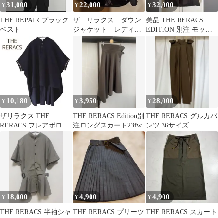
31,000
22,000
32,000
¥
¥
¥
THE REPAIR ブラック
ザ リラクス ダウン
美品 THE RERACS
ベスト
ジャケット レディー
EDITION 別注 モッズ
ス36
コート ライナー付 36
10,180
3,950
28,000
¥
¥
¥
ザリラクス THE
THE RERACS Edition別
THE RERACS グルカパ
RERACS フレアポロシ
注ロングスカート23fw
ンツ 36サイズ
ャツ バンドカラー ゆっ
たり 38
18,000
4,900
4,900
¥
¥
¥
THE RERACS 半袖シャ
THE RERACS プリーツ
THE RERACS スカート