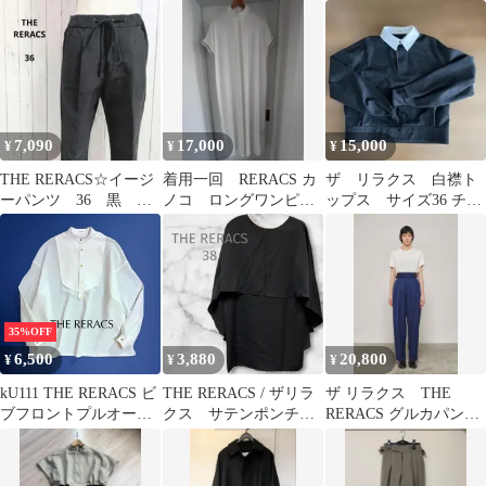
ト
ート
7,090
17,000
15,000
¥
¥
¥
THE RERACS☆イージ
着用一回 RERACS カ
ザ リラクス 白襟ト
ーパンツ 36 黒 テ
ノコ ロングワンピー
ップス サイズ36 チャ
ーパード 日本製 き
ス 白 38
コールグレー
れいめ
35%OFF
6,500
3,880
20,800
¥
¥
¥
kU111 THE RERACS ビ
THE RERACS / ザリラ
ザ リラクス THE
ブフロントプルオーバ
クス サテンポンチョ
RERACS グルカパンツ
ーシャツ トップス スタ
ブラウス 38 ネイビー
ブルー size36
ンドカラー 長袖 シアー
シャツ 金ボタン リクラ