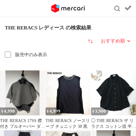
THE RERACS レディース の検索結果
並び替え
販売中のみ表示
4,990
4,999
3,900
¥
¥
¥
THE RERACS 17SS 襟
THE RERACS ノースリ
◯ THE RERACS ザ リ
付き プルオーバー ダン
ーブ チュニック 38 黒
ラクス コットン混 半袖
ボールニット
オーバーシャツ 日本製