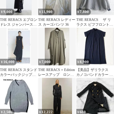
9,000
11,900
7,800
¥
¥
¥
THE RERACS エプロン
THE RERACS レディー
THE RERACS ザ リ
ドレス ジャンパースカ
ス カーゴパンツ 36
ラクス ビフフロント
ート 36
シャツ ブラウス チ
ェック
16,000
7,000
8,900
¥
¥
¥
THE RERACS スタンド
THE RERACS × Edition
【美品】ザリラクス
カラーバックジップノ
レースアップ ロング
カノコバンドカラー ポ
ースリーブドレス
ワンピース
ロドレス ロングワン
ピース 鹿の子
2,500
12,222
680
¥
¥
¥