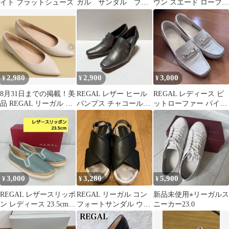
イト フラットシューズ
ガル サンダル ブラ
ウン スエード ローファ
ック
ー23.5ドライビングシ
ューズ
2,980
2,900
3,000
¥
¥
¥
8月31日までの掲載！美
REGAL レザー ヒール
REGAL レディース ビ
品 REGAL リーガル フ
パンプス チャコールグ
ットローファー パイソ
ラットシューズ
レー 23cm
ン柄
3,000
3,280
5,900
¥
¥
¥
REGAL レザースリッポ
REGAL リーガル コン
新品未使用⭐︎リーガルス
ン レディース 23.5cm
フォートサンダル ウェ
ニーカー23.0
パンチングレザー
ッジソールブラック