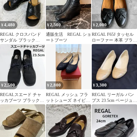
4,480
2,500
2,000
¥
¥
¥
REGAL クロスバンド
通販生活 REGAL ショ
REGAL F65J タッセル
サンダル ブラック
ートブーツ
ローファー 本革 ブラッ
22.5cm レザー
ク 22cm 美品
2,500
2,800
3,300
¥
¥
¥
REGALスエード チャ
REGAL メッシュ フラ
REGAL リーガル パン
ッカブーツ ブラック
ットシューズ ネイビ
プス 23.5cm ベージュ
23.5
ー 23.5
エナメル 日本製