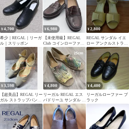
4,700
6,980
2,800
¥
¥
¥
希少｜REGAL｜リーガ
【未使用級】REGAL
REGAL サンダル イエ
ル｜スリッポン
Club コインローファ
ロー アンクルストラッ
ー 23.5cm バーガンデ
プ
ィ
3,598
4,800
4,400
¥
¥
¥
【超美品】REGAL リー
リーガル REGAL エス
リーガルローファー ブ
ガル ストラップパンプ
パドリーユ サンダル フ
ラック
ス ベージュ 23cm サン
ラット 25cm LL
ダル