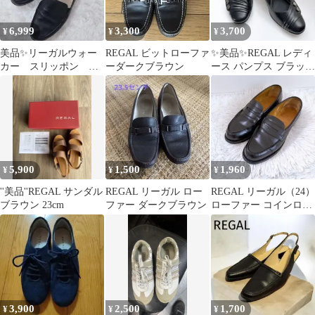
6,999
3,300
3,700
¥
¥
¥
美品✨リーガルウォー
REGAL ビットローファ
✨美品✨REGAL レディ
カー スリッポン
ーダークブラウン
ース パンプス ブラッ
幅広 EEE 黒 24 モ
ク 23cm
カシン
5,900
1,500
1,960
¥
¥
¥
''美品''REGAL サンダル
REGAL リーガル ロー
REGAL リーガル（24）
ブラウン 23cm
ファー ダークブラウン
ローファー コインロー
ファー ペニーローファ
ー
3,900
2,500
1,700
¥
¥
¥