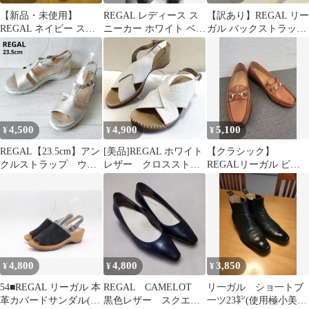
【新品・未使用】
REGAL レディース ス
【訳あり】REGAL リー
REGAL ネイビー スエ
ニーカー ホワイト ベー
ガル バックストラップ
ード スウェード スニ
ジュ 24cm
パンプス 黒 約23.5㎝
ーカー
4,500
4,900
5,100
¥
¥
¥
REGAL【23.5cm】アン
[美品]REGAL ホワイト
【クラシック】
クルストラップ ウエ
レザー クロスストラ
REGALリーガル ビッ
ッジソール 厚底 シ
ップ ステッチ24セン
トローファー レザー ブ
ルバー
チサンダル
ラウン 24EE
4,800
4,800
3,850
¥
¥
¥
54■REGAL リーガル 本
REGAL CAMELOT
リ一ガル ショ一トブ
革カバードサンダル(24
黒色レザー スクエア
一ツ23㌢(使用極小美