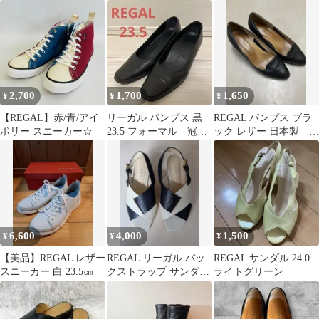
ｃｍ)超美品
トゥ パンプス 24cm
品)BLACK
2,700
1,700
1,650
¥
¥
¥
【REGAL】赤/青/アイ
リーガル パンプス 黒
REGAL パンプス ブラ
ボリー スニーカー☆
23.5 フォーマル 冠婚
ック レザー 日本製
葬祭
22.5
6,600
4,000
1,500
¥
¥
¥
【美品】REGAL レザー
REGAL リーガル バッ
REGAL サンダル 24.0
スニーカー 白 23.5㎝
クストラップ サンダル
ライトグリーン
パンプス 22cm