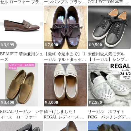
セル ローファー ブラウ
ーンパンプス ブラック
COLLECTION 本革 モ
ン 23.5cm レディース
フォーマル 通勤 通学
カシンシューズ
3,999
7,000
9,500
¥
¥
¥
BEAUFIT 晴雨兼用シュ
【最終 今週末まで】リ
未使用級人気モデル
ーズ
ーガル キルトタッセル
【リーガル】シンプル
ローファー 本革 濃茶
コートスニーカー
3,400
3,000
2,580
¥
¥
¥
REGAL リーガル レデ
値下げしました！
リーガル ホワイト
ィース ローファー
REGAL レディース ロ
F63G パンチングデザ
ーファー アイボリー
イン スリッポン ロー
23cm
ファー 本革