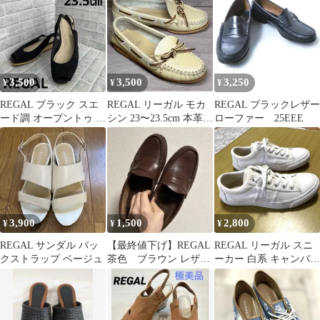
3,500
3,500
3,250
¥
¥
¥
REGAL ブラック スエ
REGAL リーガル モカ
REGAL ブラックレザー
ード調 オープントゥ サ
シン 23〜23.5cm 本革
ローファー 25EEE
ンダル
レザー ベージュ
3,900
1,500
2,800
¥
¥
¥
REGAL サンダル バッ
【最終値下げ】REGAL
REGAL リーガル スニ
クストラップ ベージュ
茶色 ブラウン レザー
ーカー 白系 キャンバス
ローファー
ロゴ 24.5cm