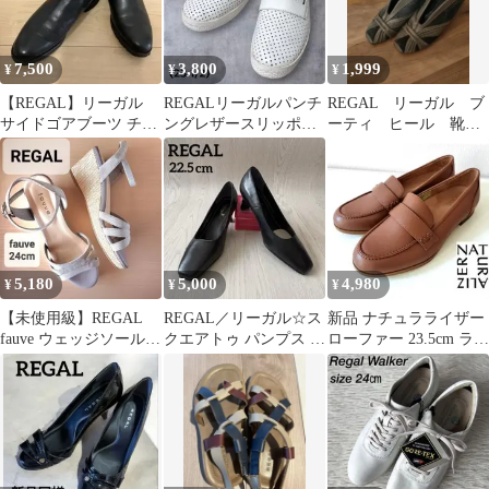
7,500
3,800
1,999
¥
¥
¥
【REGAL】リーガル
REGALリーガルパンチ
REGAL リーガル ブ
サイドゴアブーツ チェ
ングレザースリッポン
ーティ ヒール 靴
ルシー 38GR ブラック
ローファー23.5cm白
サイズ24.5
5,180
5,000
4,980
¥
¥
¥
【未使用級】REGAL
REGAL／リーガル☆ス
新品 ナチュラライザー
fauve ウェッジソールサ
クエアトゥ パンプス 冠
ローファー 23.5cm ライ
ンダル 24cm グレー
婚葬祭 フォーマル オケ
トブラウン モカ N712
ージョン