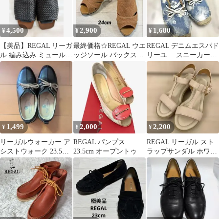
4,500
2,900
1,680
¥
¥
¥
【美品】REGAL リーガ
最終価格☆REGAL ウエ
REGAL デニムエスパド
ル 編み込み ミュール
ッジソール バックスト
リーユ スニーカー
サンダル レザー 24ブラ
ラップ サンダル 日本製
23.0cm
ック
1,499
2,000
2,200
¥
¥
¥
リーガルウォーカー ア
REGAL パンプス
REGAL リーガル スト
シストウォーク 23.5㎝
23.5cm オープントゥ
ラップサンダル ホワイ
黒 レザー ウォーキング
ト 22cm