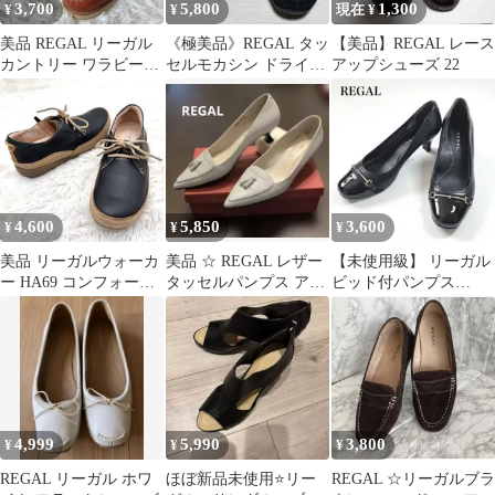
3,700
5,800
1,300
¥
¥
現在 ¥
美品 REGAL リーガル
《極美品》REGAL タッ
【美品】REGAL レース
カントリー ワラビーブ
セルモカシン ドライビ
アップシューズ 22
ーツ モカシン レザー
ングシューズ ブラック
24㎝
23cm
4,600
5,850
3,600
¥
¥
¥
美品 リーガルウォーカ
美品 ☆ REGAL レザー
【未使用級】 リーガル
ー HA69 コンフォート
タッセルパンプス アイ
ビッド付パンプス
ウォーキング サイドフ
ボリー 24cm
22.5cm レザー エナメル
ァスナー
黒
4,999
5,990
3,800
¥
¥
¥
REGAL リーガル ホワ
ほぼ新品未使用⭐️リー
REGAL ☆リーガルブラ