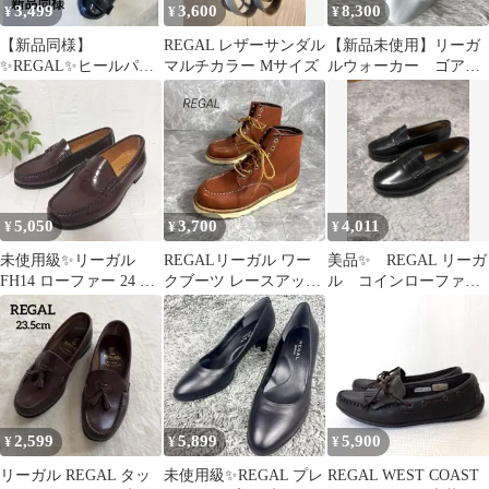
3,499
3,600
8,300
¥
¥
¥
【新品同様】
REGAL レザーサンダル
【新品未使用】リーガ
✨REGAL✨ヒールパン
マルチカラー Mサイズ
ルウォーカー ゴアテ
プス ブラック 美
ックス レースアップ
品 23㎝ 靴
レザースニーカー
5,050
3,700
4,011
¥
¥
¥
未使用級✨リーガル
REGALリーガル ワー
美品✨ REGAL リーガ
FH14 ローファー 24 ブ
クブーツ レースアップ
ル コインローファ
ラウン 本革 幅広 通勤
アウトソール25㎝ レザ
ー 黒 レザー 24
通学
ー
2,599
5,899
5,900
¥
¥
¥
リーガル REGAL タッ
未使用級✨REGAL プレ
REGAL WEST COAST