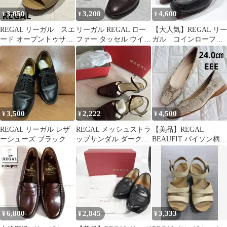
3,050
3,200
4,600
¥
¥
¥
REGAL リーガル スエ
リーガル REGAL ロー
【大人気】REGAL リー
ード オープントゥサン
ファー タッセル ウイン
ガル コインローファ
ダル 23cm
グチップ ブラウン 24.5
ー ゴアテックス
黒 ビジネス
3,500
2,222
4,500
¥
¥
¥
REGAL リーガル レザ
REGAL メッシュストラ
【美品】REGAL
ーシューズ ブラック
ップサンダル ダークブ
BEAUFIT パイソン柄
ラウン
スクエアトゥ パンプス
24
6,800
2,845
3,333
¥
¥
¥