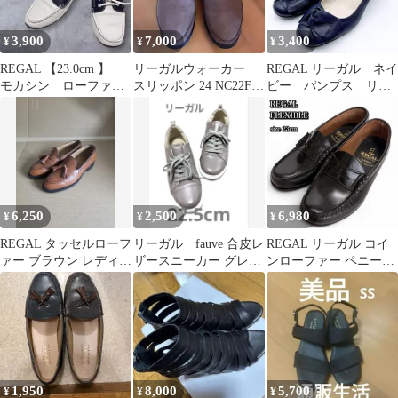
3,900
7,000
3,400
¥
¥
¥
REGAL 【23.0cm 】
リーガルウォーカー
REGAL リーガル ネイ
モカシン ローファ
スリッポン 24 NC22F
ビー パンプス リボ
ー ホワイト×ネイビー
HC01 美品
ンモチーフ 23cm レザ
ー
6,250
2,500
6,980
¥
¥
¥
REGAL タッセルローフ
リーガル fauve 合皮レ
REGAL リーガル コイ
ァー ブラウン レディー
ザースニーカー グレー
ンローファー ペニーロ
ス
ジュ 22.5cm
ーファー モカシン 黒
美品
1,950
8,000
5,700
¥
¥
¥