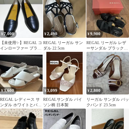
23.5cm
7,000
2,490
9,900
¥
¥
¥
【未使用✨️】REGAL コ
REGAL リーガル サン
REGAL リーガル レザ
インローファー ブラッ
ダル 22.5cm
ーサンダル ブラック
ク 23 レディース 革靴
23cm 美品
3,600
3,099
2,800
¥
¥
¥
REGAL レディース サ
REGALサンダル パイ
リーガル サンダル バッ
ンダル ホワイトとパン
ソン柄 日本製
クバンド 23.5cm
プス