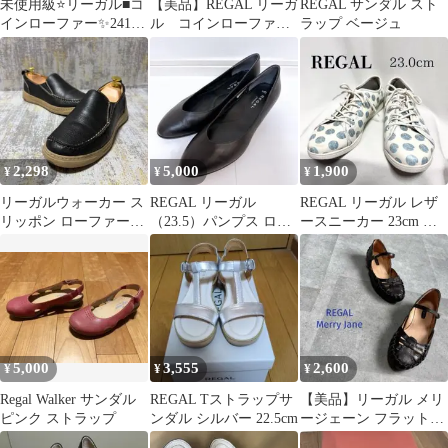
未使用級⭐️リーガル■コ
【美品】REGAL リーガ
REGAL サンダル スト
インローファー✨2414
ル コインローファー
ラップ ベージュ
ペニーローファー 本革
（23）通勤 オフィ
ス 黒
2,298
5,000
1,900
¥
¥
¥
リーガルウォーカー ス
REGAL リーガル
REGAL リーガル レザ
リッポン ローファー
（23.5）パンプス ロー
ースニーカー 23cm 水
【23.5】NC21L ブラッ
ヒール ラウンドトゥ シ
玉 ドット柄 白×青
ク
ンプル
5,000
3,555
2,600
¥
¥
¥
Regal Walker サンダル
REGAL Tストラップサ
【美品】リーガル メリ
ピンク ストラップ
ンダル シルバー 22.5cm
ージェーン フラットサ
ンダル ギャザートゥ