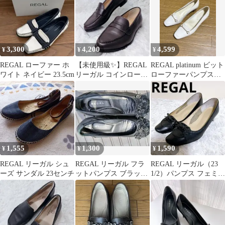
3,300
4,200
4,599
¥
¥
¥
REGAL ローファー ホ
【未使用級✨】REGAL
REGAL platinum ビット
ワイト ネイビー 23.5cm
リーガル コインローフ
ローファーパンプス
ァー 22.5cm ブラウン
23.0cm
1,555
1,300
1,590
¥
¥
¥
REGAL リーガル シュ
REGAL リーガル フラ
REGAL リーガル（23
ーズ サンダル 23センチ
ットパンプス ブラック
1/2）パンプス フェミニ
24cm
ン リボンモチーフ