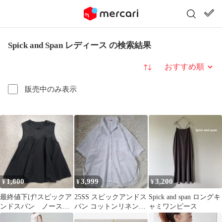
Spick and Span レディース の検索結果
並び替え
販売中のみ表示
1,800
3,999
3,200
¥
¥
¥
最終値下げ!スピックア
25SS スピックアンドス
Spick and span ロングキ
ンドスパン ノースリ
パン コットンリネンハ
ャミワンピース
ーブ チュニック ブラッ
ーフスリーブシャツ ゆ