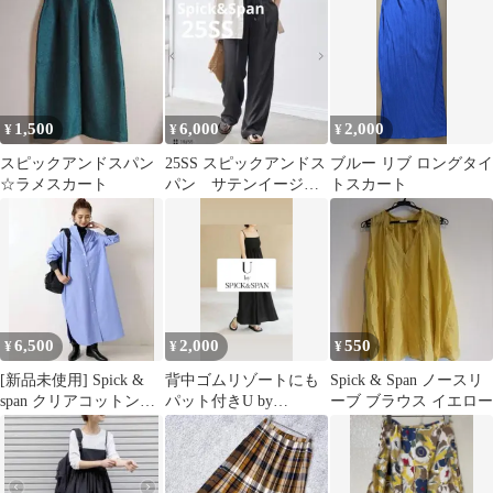
アード レース刺繍
1,500
6,000
2,000
¥
¥
¥
スピックアンドスパン
25SS スピックアンドス
ブルー リブ ロングタイ
☆ラメスカート
パン サテンイージー
トスカート
パンツ ウォッシャブ
ル 黒 36
6,500
2,000
550
¥
¥
¥
[新品未使用] Spick &
背中ゴムリゾートにも
Spick & Span ノースリ
span クリアコットンス
パット付きU by
ーブ ブラウス イエロー
タンドカラーワンピー
SPICK&SPAN キャミワ
ス
ンピース