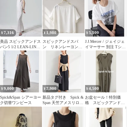
クフリーサイズ
ったり
7,316
1,980
5,500
¥
¥
¥
美品 スピックアンドス
スピックアンドスパ
J.J.Mercer / ジェイジェ
パン5 1/2 LEAN-LINE
ン リネンレーヨンブ
イマーサー 別注 Tシャ
オーバーオール 定価2
ラウス 白
ツ
万
9,000
7,900
4,500
¥
¥
¥
Spick&Span シアーヨー
新品タグ付き Spick &
お盆セール！特別価
ク切替ワンピース
Span 天竺アメスリロン
格 スピックアンドス
グワンピース
パン リネンレーヨン
ストレートワンピース