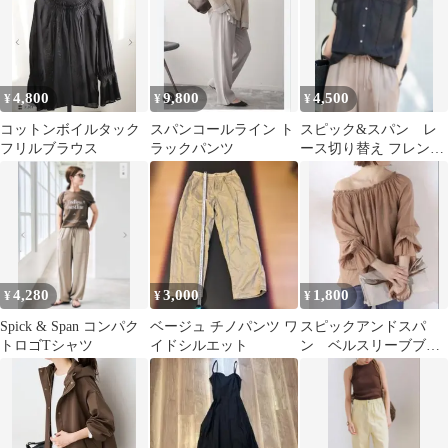
4,800
9,800
4,500
¥
¥
¥
コットンボイルタック
スパンコールライン ト
スピック&スパン レ
フリルブラウス
ラックパンツ
ース切り替え フレンチ
スリーブ ブラウス ブ
ラック
4,280
3,000
1,800
¥
¥
¥
Spick & Span コンパク
ベージュ チノパンツ ワ
スピックアンドスパ
トロゴTシャツ
イドシルエット
ン ベルスリーブブラ
ウス