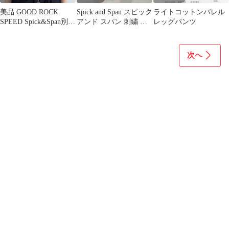
美品 GOOD ROCK
Spick and Span スピック
ライトコットンバレル
SPEED Spick&Span別注
アンド スパン 刺繍 リ
レッグパンツ
イーグルTシャツ
ネンブラウス
次へ