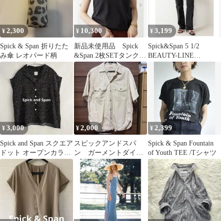
2,300
10,300
3,199
¥
¥
¥
Spick & Span 折りたた
新品未使用品 Spick
Spick&Span 5 1/2
み傘 レオパード柄
&Span 2枚SETタンクレ
BEAUTY-LINE
イヤードプルオーバー
SLITDENIM
3,000
2,000
2,399
¥
¥
¥
Spick and Span スクエア
スピックアンドスパ
Spick & Span Fountain
ドット オープンカラー
ン ガーメントダイユ
of Youth TEE /Tシャツ
ブラウス
ーティリティーシャツ
2023ss